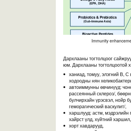
Immunity enhancemen
Дархлааны тогтолцоог сайжруу
юм. Дархлааны тогтолцоотой х
ханиад, томуу, элэгний В, С
ходоодны нян хеликобактер
автоиммунны өвчинүүд: чоно
рассеянный склероз/, бөөрн
булчирхайн үрэсвэл, нойр б
геморагический васкулит/,
харшлууд: астм, мэдрэлийн 
хайрст үлд, хүйтний харшил,
хорт хавдарууд,