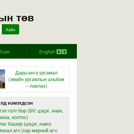
ын төв
Хайх
Хаяг
English
Дарьганга ургамал
(эмийн ургамлын альбом
– лавлах)
лд нэмэгдсэн
гэл голт бор (SV: цэцэг, навч,
ахиа, холтос)
лаг башир (цэцэг, навч)
иннал агч (хар мөрний агч: