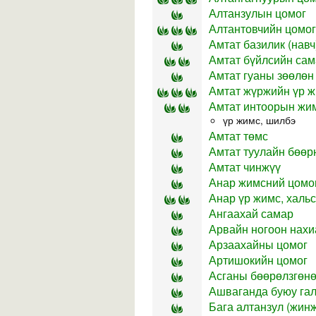
Алтанзулын цомог
Алтантовчийн цомог
Амтат базилик (навч
Амтат бүйлсийн сам
Амтат гуаны зөөлөн 
Амтат жүржийн үр ж
Амтат интоорын жим
үр жимс, шилбэ
Амтат төмс
Амтат туулайн бөөр
Амтат чинжүү
Анар жимсний цомо
Анар үр жимс, хальс
Ангаахай самар
Арвайн ногоон нахи
Арзаахайны цомог
Артишокийн цомог
Асганы бөөрөлзгөнө 
Ашваганда буюу гал
Бага алтанзул (жин