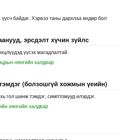
 үүсч байдаг. Хэрвээ таны дархлаа өндөр бол
анууд, эрсдэлт хүчин зүйлс
өхцлүүдэд үүсэх магадлалтай.
нцрын нянгийн халдвар
 тэмдэг (болзошгүй хожмын үеийн)
хь гол шинж тэмдэг, симптомууд илэрдэг.
ийн нянгийн халдвар