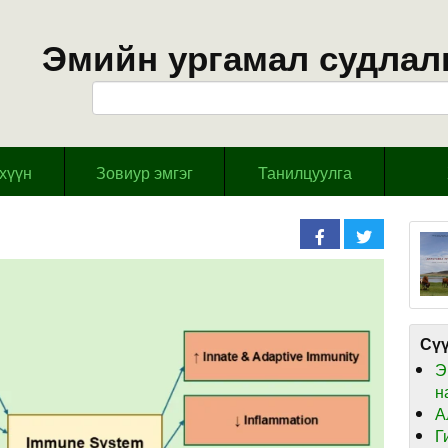
Эмийн ургамал судлал
эхүүн
Зовиур эмгэг
Танилцуулга
Сүү
Э
н
А
Г