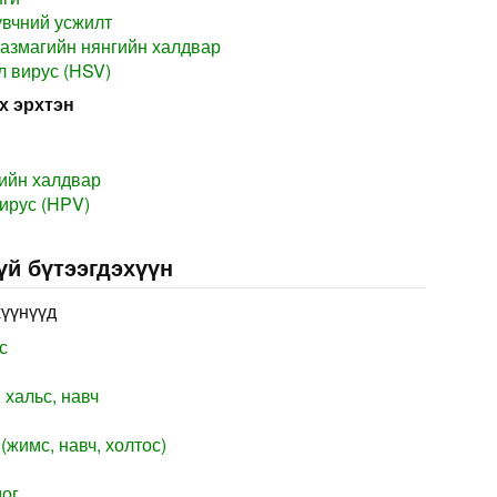
үвчний усжилт
азмагийн нянгийн халдвар
л вирус (HSV)
х эрхтэн
ийн халдвар
ирус (HPV)
үй бүтээгдэхүүн
хүүнүүд
с
 хальс, навч
(жимс, навч, холтос)
мог