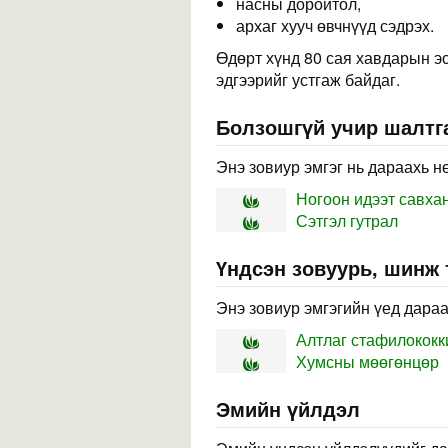
насны доройтол,
архаг хууч өвчнүүд сэдрэх.
Өдөрт хүнд 80 сая хавдарын эс
эдгээрийг устгаж байдаг.
Болзошгүй учир шалтга
Энэ зовиур эмгэг нь дараахь н
Ногоон идээт савха
Сэтгэл гутрал
Үндсэн зовуурь, шинж
Энэ зовиур эмгэгийн үед дараа
Алтлаг стафилококк
Хумсны мөөгөнцөр
Эмийн үйлдэл