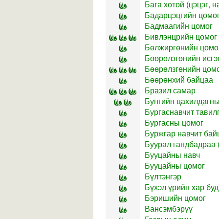
Бага хотой (цэцэг, н
Бадарцэцгийн цомо
Бадмаагийн цомог
Бивлэнцрийн цомог
Бөлжиргөнийн цомо
Бөөрөлзгөнийн исгэ
Бөөрөлзгөнийн цом
Бөөрөнхий байцаа
Бразил самар
Бунгийн цахилдагны 
Бургаснавчит тавилга
Бургасны цомог
Буржгар навчит бай
Буурал гандбадраа (
Бууцайны навч
Бууцайны цомог
Бүлтэнгэр
Бүхэл үрийн хар бу
Бэришийн цомог
Вансэмбэрүү