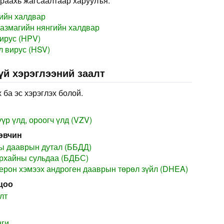
раахь жагсаалтаар харуулъя.
ийн халдвар
азмагийн нянгийн халдвар
ирус (HPV)
л вирус (HSV)
үй хэрэглээний заалт
 ба эс хэрэглэх болой.
үр үлд, ороогч үлд (VZV)
өвчин
ы дааврын дутал (ББДД)
рхайны сульдаа (БДБС)
рон хэмээх андроген дааврын төрөл зүйл (DHEA)
цоо
лт
нги