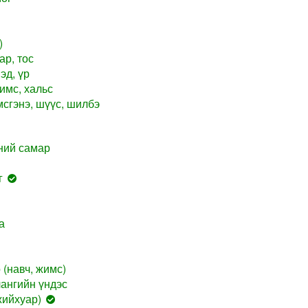
)
ар, тос
эд, үр
имс, хальс
сгэнэ, шүүс, шилбэ
ний самар
г
а
(навч, жимс)
ангийн үндэс
жийхуар)