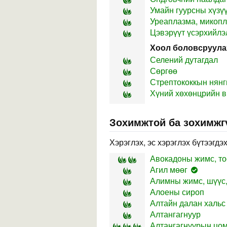
Умайн гуурсны хүзү
Уреаплазма, микопл
Цэвэрүүт үсэрхийлэ
Хоол боловсруула
Селений дутагдал
Сөргөө
Стрептококкын нянг
Хүний хөхөнцрийн в
Зохимжтой ба зохимжг
Хэрэглэх, эс хэрэглэх бүтээгдэ
Авокадоны жимс, то
Агил мөөг
Алимны жимс, шүүс,
Алоены сироп
Алтайн далан хальс 
Алтангагнуур
Алтангагнуурын цо