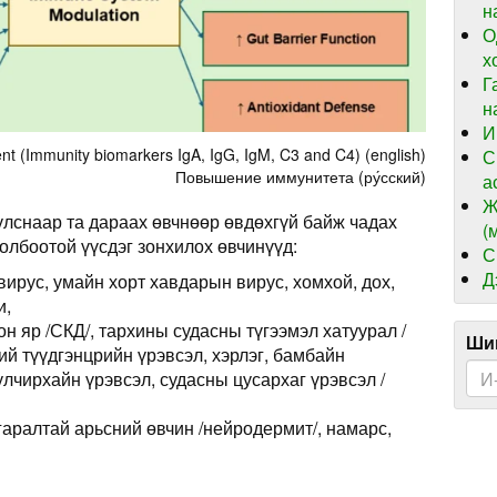
н
О
х
Г
н
И
t (Immunity biomarkers IgA, IgG, IgM, C3 and C4) (english)
С
Повышение иммунитета (ру́сский)
а
Ж
лснаар та дараах өвчнөөр өвдөхгүй байж чадах
(
олбоотой үүсдэг зонхилох өвчинүүд:
С
Д
 вирус, умайн хорт хавдарын вирус, хомхой, дох,
и,
н яр /СКД/, тархины судасны түгээмэл хатуурал /
Шин
ий түүдгэнцрийн үрэвсэл, хэрлэг, бамбайн
улчирхайн үрэвсэл, судасны цусархаг үрэвсэл /
гаралтай арьсний өвчин /нейродермит/, намарс,