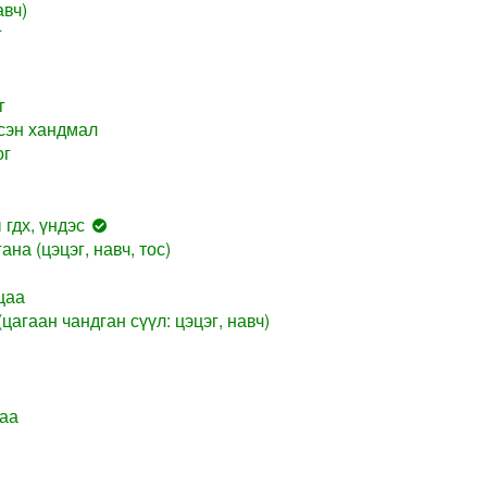
авч)
г
г
сэн хандмал
ог
гдх, үндэс
на (цэцэг, навч, тос)
цаа
цагаан чандган сүүл: цэцэг, навч)
даа