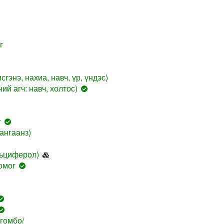
г
гэнэ, нахиа, навч, үр, үндэс)
ий агч: навч, холтос)
г
ангаанз)
льциферол)
омог
гомбо/