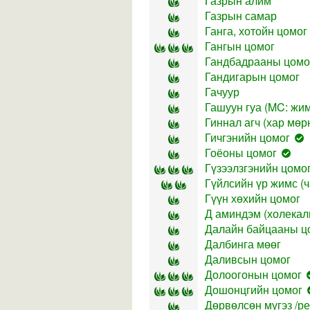
Газрын алим
Газрын самар
Ганга, хотойн цомог
Гангын цомог
Гандбадрааны цомо
Гандигарын цомог
Гачуур
Гашуун гуа (MC: жимс
Гиннал агч (хар мөрн
Гичгэнийн цомог
Гоёоны цомог
Гүзээлзгэнийн цомо
Гүйлсийн үр жимс (ч
Гүүн хөхийн цомог
Д аминдэм (холека
Далайн байцааны ц
Далбинга мөөг
Даливсын цомог
Долоогонын цомог
Дошонцгийн цомог
Дөрвөлсөн мүгэз /ре