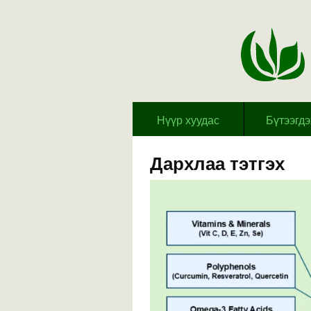
Hүүр хуудас
Бүтээгд
Дархлаа тэтгэх