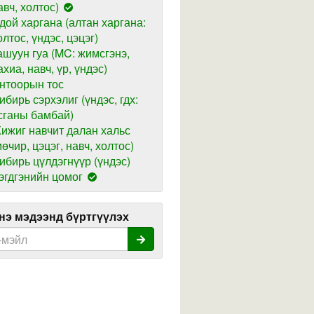
авч, холтос)
дой харгана (алтан харгана:
олтос, үндэс, цэцэг)
ашуун гуа (MC: жимсгэнэ,
ахиа, навч, үр, үндэс)
нтоорын тос
ибирь сэрхэлиг (үндэс, гдх:
сганы бамбай)
ижиг навчит далан хальс
мөчир, цэцэг, навч, холтос)
ибирь цүлдэгнүүр (үндэс)
эгдгэнийн цомог
э мэдээнд бүртгүүлэх