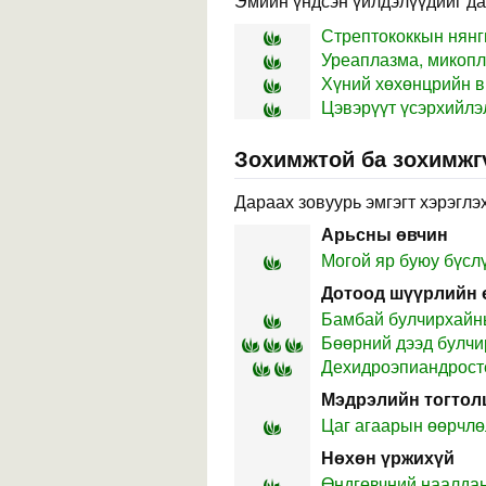
Эмийн үндсэн үйлдэлүүдийг да
Стрептококкын нянг
Уреаплазма, микопл
Хүний хөхөнцрийн в
Цэвэрүүт үсэрхийлэ
Зохимжтой ба зохимжг
Дараах зовуурь эмгэгт хэрэглэх
Арьсны өвчин
Могой яр буюу бүслү
Дотоод шүүрлийн 
Бамбай булчирхайн
Бөөрний дээд булчи
Дехидроэпиандросте
Мэдрэлийн тогтол
Цаг агаарын өөрчлө
Нөхөн үржихүй
Өндгөвчний наалда