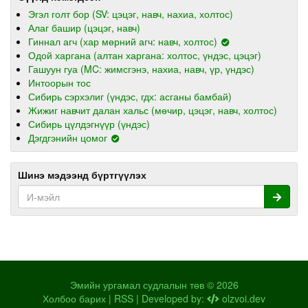
Эгэл голт бор (SV: цэцэг, навч, нахиа, холтос)
Алаг башир (цэцэг, навч)
Гиннал агч (хар мөрний агч: навч, холтос)
Одой харгана (алтан харгана: холтос, үндэс, цэцэг)
Гашуун гуа (MC: жимсгэнэ, нахиа, навч, үр, үндэс)
Интоорын тос
Сибирь сэрхэлиг (үндэс, гдх: асганы бамбай)
Жижиг навчит далан хальс (мөчир, цэцэг, навч, холтос)
Сибирь цүлдэгнүүр (үндэс)
Дэгдгэнийн цомог
Шинэ мэдээнд бүртгүүлэх
Эмийн ургамал судлалын төв © 2026
Холбоо барих
|
RSS
| Developed by:
olzvoi.dev