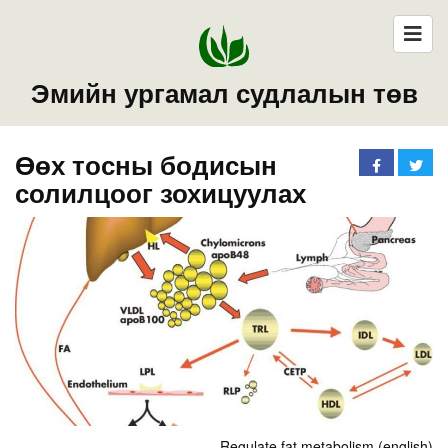
Эмийн ургамал судлалын төв
Өөх тосны бодисын
солилцоог зохицуулах
Regulate fat metabolism (english)