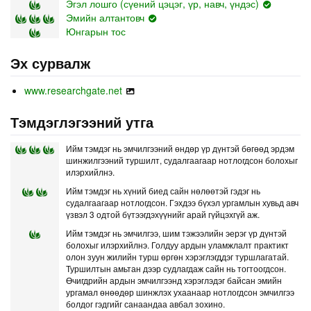
Эгэл лошго (сүений цэцэг, үр, навч, үндэс)
Эмийн алтантовч
Юнгарын тос
Эх сурвалж
www.researchgate.net
Тэмдэглэгээний утга
Ийм тэмдэг нь эмчилгээний өндөр үр дүнтэй бөгөөд эрдэм
шинжилгээний туршилт, судалгаагаар нотлогдсон болохыг
илэрхийлнэ.
Ийм тэмдэг нь хүний биед сайн нөлөөтэй гэдэг нь
судалгаагаар нотлогдсон. Гэхдээ бүхэл ургамлын хувьд авч
үзвэл 3 одтой бүтээгдэхүүнийг арай гүйцэхгүй аж.
Ийм тэмдэг нь эмчилгээ, шим тэжээлийн эерэг үр дүнтэй
болохыг илэрхийлнэ. Голдуу ардын уламжлалт практикт
олон зуун жилийн турш өргөн хэрэглэгддэг туршлагатай.
Туршилтын амьтан дээр судлагдаж сайн нь тогтоогдсон.
Өчигдрийн ардын эмчилгээнд хэрэглэдэг байсан эмийн
ургамал өнөөдөр шинжлэх ухаанаар нотлогдсон эмчилгээ
болдог гэдгийг санаандаа авбал зохино.