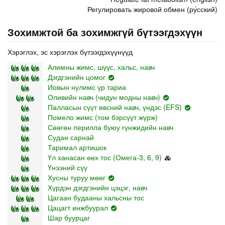
Регулировать жировой обмен (ру́сский)
Зохимжтой ба зохимжгүй бүтээгдэхүүн
Хэрэглэх, эс хэрэглэх бүтээгдэхүүнүүд
Алимны жимс, шүүс, хальс, навч
Дэгдгэнийн цомог
Иовын нулимс үр тариа
Оливийн навч (чидун модны навч)
Палласын сүүт өвсний навч, үндэс (EFS)
Помело жимс (том бэрсүүт жүрж)
Сөөгөн перилла буюу гүнжидийн навч
Судан сарнай
Таримал артишок
Үл ханасан өөх тос (Омега-3, 6, 9)
Үнээний сүү
Хусны туруу мөөг
Хүрдэн дэгдгэнийн цэцэг, навч
Цагаан будааны хальсны тос
Цацагт инжбуурал
Шар буурцаг