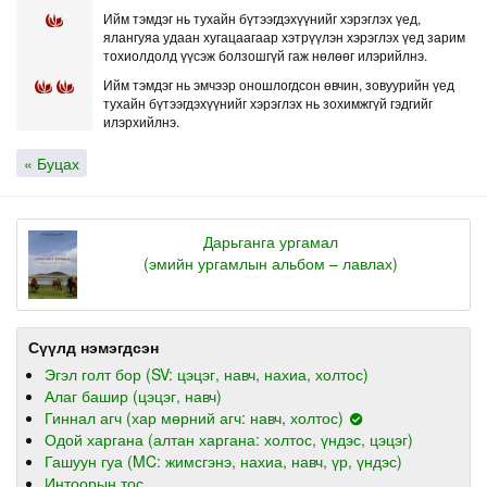
Ийм тэмдэг нь тухайн бүтээгдэхүүнийг хэрэглэх үед,
ялангуяа удаан хугацаагаар хэтрүүлэн хэрэглэх үед зарим
тохиолдолд үүсэж болзошгүй гаж нөлөөг илэрийлнэ.
Ийм тэмдэг нь эмчээр оношлогдсон өвчин, зовуурийн үед
тухайн бүтээгдэхүүнийг хэрэглэх нь зохимжгүй гэдгийг
илэрхийлнэ.
« Буцах
Дарьганга ургамал
(эмийн ургамлын альбом – лавлах)
Сүүлд нэмэгдсэн
Эгэл голт бор (SV: цэцэг, навч, нахиа, холтос)
Алаг башир (цэцэг, навч)
Гиннал агч (хар мөрний агч: навч, холтос)
Одой харгана (алтан харгана: холтос, үндэс, цэцэг)
Гашуун гуа (MC: жимсгэнэ, нахиа, навч, үр, үндэс)
Интоорын тос