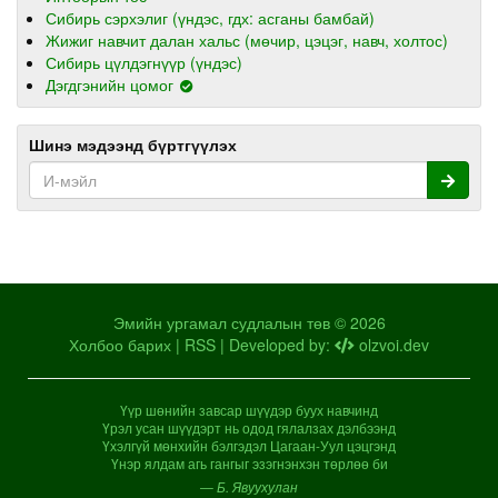
Сибирь сэрхэлиг (үндэс, гдх: асганы бамбай)
Жижиг навчит далан хальс (мөчир, цэцэг, навч, холтос)
Сибирь цүлдэгнүүр (үндэс)
Дэгдгэнийн цомог
Шинэ мэдээнд бүртгүүлэх
Эмийн ургамал судлалын төв © 2026
Холбоо барих
|
RSS
| Developed by:
olzvoi.dev
Үүр шөнийн завсар шүүдэр буух навчинд
Үрэл усан шүүдэрт нь одод гялалзах дэлбээнд
Үхэлгүй мөнхийн бэлгэдэл Цагаан-Уул цэцгэнд
Үнэр ялдам агь гангыг эзэгнэнхэн төрлөө би
— Б. Явуухулан