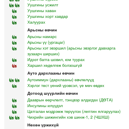
Уушгины усжилт
Уушгины хаван
Уушгины хорт хавдар
Халуурах
Арьсны өвчин
Арьсны намарс
Арьсны үү (ургацаг)
Арьсны хэт эвэршил (арьсны эвэрлэг давхарга
зузаарч ширших)
Идээт батга шовил, юм туурах
Харшил хөдөлгөж болзошгүй
Ауто дархлааны өвчин
Аутоиммун (дархлааны) өвчлөлүүд
Хэрлэг төст үений үрэвсэл, үе мөч өвдөх
Дотоод шүүрлийн өвчин
Дааврын өөрчлөлт, тэнцвэр алдагдах (ДӨТА)
Инсулины илүүдэл
Цатгалан мэдрэмж төрүүлэх (лептин ялгаруулах)
Чихрийн шижингийн хэв шинж-1, 2 (ЧШХШ)
Нөхөн үржихүй