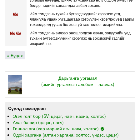
болдог гэдгийг санаандаа авбал зохино.
Ийм тэмдэг нь тухайн бүтээгдэхүүнийг хэрэглэх үед,
ялангуяа удаан хугацаагаар хэтрүүлэн хэрэглэх үед зарим
тохиолдолд үүсэж болзошгүй гаж нөлөөг илэрийлнэ.
Ийм тэмдэг нь эмчээр оношлогдсон өвчин, зовуурийн үед
тухайн бүтээгдэхүүнийг хэрэглэх нь зохимжгүй гэдгийг
илэрхийлнэ.
« Буцах
Дарьганга ургамал
(эмийн ургамлын альбом – лавлах)
Сүүлд нэмэгдсэн
Эгэл голт бор (SV: цэцэг, навч, нахиа, холтос)
Алаг башир (цэцэг, навч)
Гиннал агч (хар мөрний агч: навч, холтос)
Одой харгана (алтан харгана: холтос, үндэс, цэцэг)