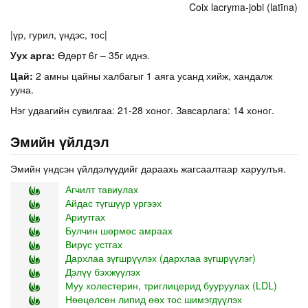
Coix lacryma-jobi (latīna)
|үр, гурил, үндэс, тос|
Уух арга:
Өдөрт 6г – 35г иднэ.
Цай:
2 амны цайны халбагыг 1 аяга усанд хийж, хандалж
ууна.
Нэг удаагийн сувилгаа: 21-28 хоног. Завсарлага: 14 хоног.
Эмийн үйлдэл
Эмийн үндсэн үйлдэлүүдийг дараахь жагсаалтаар харуулъя.
Агчилт тавиулах
Айдас түгшүүр үргээх
Ариутгах
Булчин шөрмөс амраах
Вирүс устгах
Дархлаа зүгшрүүлэх (дархлаа зүгшрүүлэг)
Дэлүү бэхжүүлэх
Муу холестерин, триглицерид бууруулах (LDL)
Нөөцөлсөн липид өөх тос шимэгдүүлэх