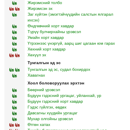
Жирэмсний толбо
Жирэмсэн эх
Заг хүйтэн (эмэгтэйчүүдийн салстын ялгарал
ихсэх)
Өндгөвчний хорт хавдар
Түрүү булчирхайны үрэвсэл
Умайн хорт хавдар
Үтрээнээс үнэргүй, аарц шиг цагаан юм гарах
Хөхний хорт хавдар
Хөхүүл эх
Тунгалгын эд эс
Тунгалгын эд эс, судал бохирдох
Хавагнах
Хоол боловсруулах эрхтэн
Бөөрний үрэвсэл
Бүдүүн гэдэсний ургацаг, уйланхай, ур
Бүдүүн гэдэсний хорт хавдар
Гэдэс гүйлгэх, өвдөх
Давсагны хүүдийн ургацаг
Мухар олгойны үрэвсэл
Өтгөн хатах
Тухайн бүтээгдэхүүнд хэт мэдрэмтгий үед