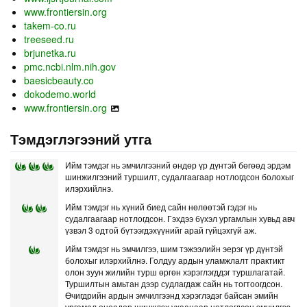
www.frontiersin.org
takem-co.ru
treeseed.ru
brjunetka.ru
pmc.ncbi.nlm.nih.gov
baesicbeauty.co
dokodemo.world
www.frontiersin.org
Тэмдэглэгээний утга
Ийм тэмдэг нь эмчилгээний өндөр үр дүнтэй бөгөөд эрдэм
шинжилгээний туршилт, судалгаагаар нотлогдсон болохыг
илэрхийлнэ.
Ийм тэмдэг нь хүний биед сайн нөлөөтэй гэдэг нь
судалгаагаар нотлогдсон. Гэхдээ бүхэл ургамлын хувьд авч
үзвэл 3 одтой бүтээгдэхүүнийг арай гүйцэхгүй аж.
Ийм тэмдэг нь эмчилгээ, шим тэжээлийн эерэг үр дүнтэй
болохыг илэрхийлнэ. Голдуу ардын уламжлалт практикт
олон зуун жилийн турш өргөн хэрэглэгддэг туршлагатай.
Туршилтын амьтан дээр судлагдаж сайн нь тогтоогдсон.
Өчигдрийн ардын эмчилгээнд хэрэглэдэг байсан эмийн
ургамал өнөөдөр шинжлэх ухаанаар нотлогдсон эмчилгээ