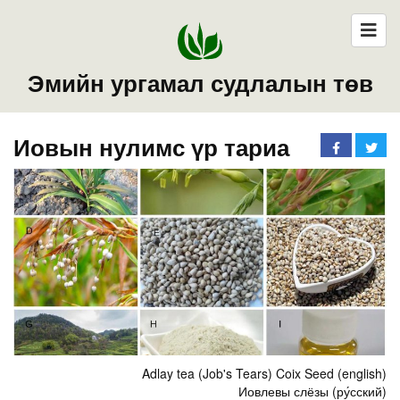
Эмийн ургамал судлалын төв
Иовын нулимс үр тариа
Adlay tea (Job's Tears) Coix Seed (english)
Иовлевы слёзы (ру́сский)