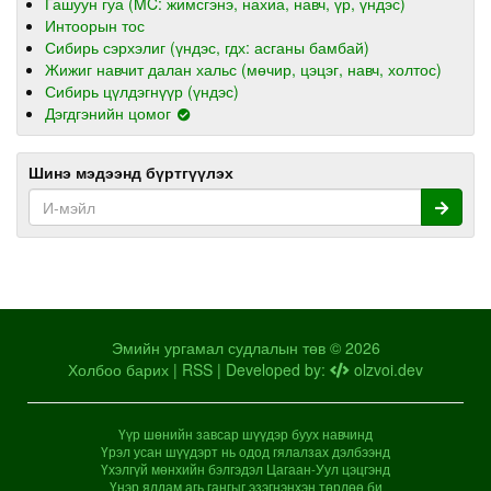
Гашуун гуа (MC: жимсгэнэ, нахиа, навч, үр, үндэс)
Интоорын тос
Сибирь сэрхэлиг (үндэс, гдх: асганы бамбай)
Жижиг навчит далан хальс (мөчир, цэцэг, навч, холтос)
Сибирь цүлдэгнүүр (үндэс)
Дэгдгэнийн цомог
Шинэ мэдээнд бүртгүүлэх
Эмийн ургамал судлалын төв © 2026
Холбоо барих
|
RSS
| Developed by:
olzvoi.dev
Үүр шөнийн завсар шүүдэр буух навчинд
Үрэл усан шүүдэрт нь одод гялалзах дэлбээнд
Үхэлгүй мөнхийн бэлгэдэл Цагаан-Уул цэцгэнд
Үнэр ялдам агь гангыг эзэгнэнхэн төрлөө би