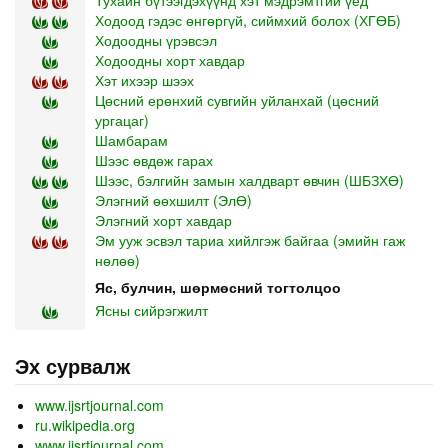
Ходоод гэдэс өнгөргүй, сиймхий болох (ХГӨБ)
Ходоодны үрэвсэл
Ходоодны хорт хавдар
Хэт ихээр шээх
Цөсний ерөнхий сувгийн уйланхай (цөсний
ургацаг)
Шамбарам
Шээс өвдөж гарах
Шээс, бэлгийн замын халдварт өвчин (ШБЗХӨ)
Элэгний өөхшилт (ЭлӨ)
Элэгний хорт хавдар
Эм ууж эсвэл тариа хийлгэж байгаа (эмийн гаж
нөлөө)
Яс, булчин, шөрмөсний тогтолцоо
Ясны сийрэгжилт
Эх сурвалж
www.ijsrtjournal.com
ru.wikipedia.org
www.ijsrtjournal.com