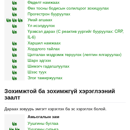
Өвдөлт намжаах
Өөх тосны бодисын солилцоог зохицуулах
Прогестрон бууруулах
Умай агшаах
Үл исэлдүүлэх
Үрэвсэл дарах (С реактив уургийг бууруулах: CRP,
IL-6)
Харшил намжаах
Хордлого тайлах
Цатгалан мэдрэмж төрүүлэх (лептин ялгаруулах)
Шарх эдгээх
Шимэгч гадагшлуулах
Шээс туух
Элэг тамиржуулах
Зохимжтой ба зохимжгүй хэрэглээний
заалт
Дараах зовуурь эмгэгт хэрэглэх ба эс хэрэглэх болой.
Амьсгалын зам
Уушгины буглаа
Уушгины сүрьеэ