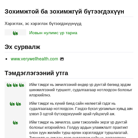
Зохимжтой ба зохимжгүй бүтээгдэхүүн
Хэрэглэх, эс хэрэглэх бүтээгдэхүүнүүд
Иовын нулимс үр тариа
Эх сурвалж
www.verywellhealth.com
Тэмдэглэгээний утга
Ийм тэмдэг нь эмчилгээний өндөр үр дүнтэй бөгөөд эрдэм
шинжилгээний туршилт, судалгаагаар нотлогдсон болохыг
илэрхийлнэ.
Ийм тэмдэг нь хүний биед сайн нөлөөтэй гэдэг нь
судалгаагаар нотлогдсон. Гэхдээ бүхэл ургамлын хувьд авч
үзвэл 3 одтой бүтээгдэхүүнийг арай гүйцэхгүй аж.
Ийм тэмдэг нь эмчилгээ, шим тэжээлийн эерэг үр дүнтэй
болохыг илэрхийлнэ. Голдуу ардын уламжлалт практикт
олон зуун жилийн турш өргөн хэрэглэгддэг туршлагатай.
Туршилтын амьтан дээр судлагдаж сайн нь тогтоогдсон.