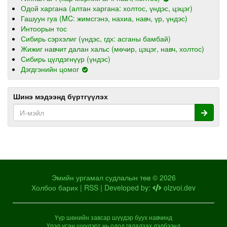
Одой харгана (алтан харгана: холтос, үндэс, цэцэг)
Гашуун гуа (MC: жимсгэнэ, нахиа, навч, үр, үндэс)
Интоорын тос
Сибирь сэрхэлиг (үндэс, гдх: асганы бамбай)
Жижиг навчит далан хальс (мөчир, цэцэг, навч, холтос)
Сибирь цүлдэгнүүр (үндэс)
Дэгдгэнийн цомог
Шинэ мэдээнд бүртгүүлэх
Эмийн ургамал судлалын төв © 2026
Холбоо барих
|
RSS
| Developed by:
olzvoi.dev
Үүр шөнийн завсар шүүдэр буух навчинд
Үрэл усан шүүдэрт нь одод гялалзах дэлбээнд