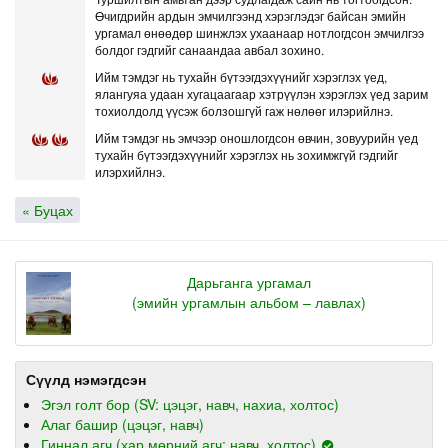
Өчигдрийн ардын эмчилгээнд хэрэглэдэг байсан эмийн
ургамал өнөөдөр шинжлэх ухаанаар нотлогдсон эмчилгээ
болдог гэдгийг санаандаа авбал зохино.
Ийм тэмдэг нь тухайн бүтээгдэхүүнийг хэрэглэх үед,
ялангуяа удаан хугацаагаар хэтрүүлэн хэрэглэх үед зарим
тохиолдолд үүсэж болзошгүй гаж нөлөөг илэрийлнэ.
Ийм тэмдэг нь эмчээр оношлогдсон өвчин, зовуурийн үед
тухайн бүтээгдэхүүнийг хэрэглэх нь зохимжгүй гэдгийг
илэрхийлнэ.
« Буцах
Дарьганга ургамал
(эмийн ургамлын альбом – лавлах)
Сүүлд нэмэгдсэн
Эгэл голт бор (SV: цэцэг, навч, нахиа, холтос)
Алаг башир (цэцэг, навч)
Гиннал агч (хар мөрний агч: навч, холтос)