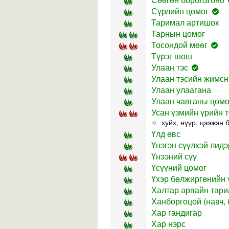
Сүрлийн цомог
Таримал артишок
Тарнын цомог
Тосондой мөөг
Түрэг шош
Улаан тэс
Улаан тэсийн жимсн
Улаан улаагана
Улаан чавганы цомо
Усан үзмийн үрийн т
хуйх, нүүр, цээжэн 
Үлд өвс
Үнэгэн сүүлхэй лидэ
Үнээний сүү
Үсүүний цомог
Үхэр бөлжиргөнийн 
Халтар арвайн тари
Ханборгоцой (навч,
Хар гандигар
Хар нэрс