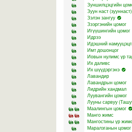
Зуншилцэцгийн цом
Зуун наст (зууннаст)
Зэлэн зангуу
Зээргэнийн цомог
Игүүшингийн цомог
Идрээ
Идэшний намууцэцг
Имт дошонцог
Иовын нулимс үр та
Их даливс
Их шүүдэргэнэ
Лавандир
Лавандрын цомог
Лидрийн хандмал
Луувангийн цомог
Лууны сарвуу (Ташу
Маалингын цомог
Манго жимс
Мангостины үр жим
Маралзганын цомог