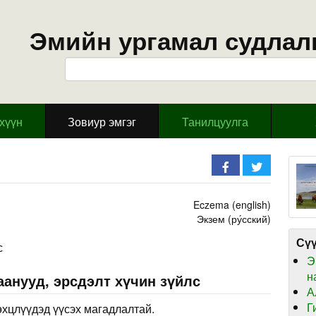
Эмийн ургамал судлал
эхүүн
Зовиур эмгэг
Танилцуулга
Eczema (english)
Экзем (ру́сский)
Сүү
с
Э
н
анууд, эрсдэлт хүчин зүйлс
А
Г
өхцлүүдэд үүсэх магадлалтай.