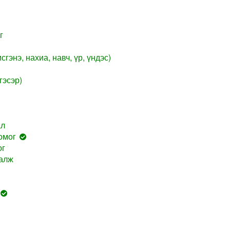
г
гэнэ, нахиа, навч, үр, үндэс)
гэсэр)
ал
омог
ог
аалж