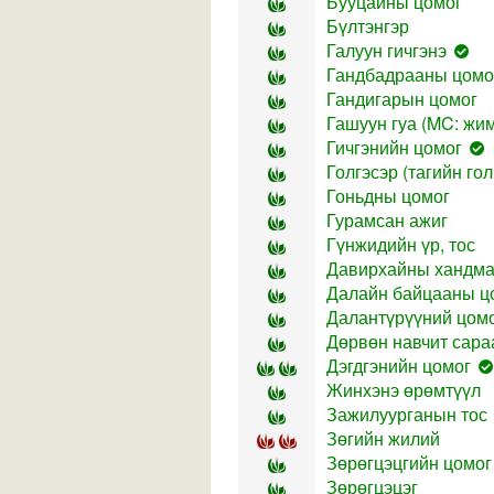
Бууцайны цомог
Бүлтэнгэр
Галуун гичгэнэ
Гандбадрааны цомо
Гандигарын цомог
Гашуун гуа (MC: жимс
Гичгэнийн цомог
Голгэсэр (тагийн гол
Гоньдны цомог
Гурамсан ажиг
Гүнжидийн үр, тос
Давирхайны хандм
Далайн байцааны ц
Далантүрүүний цом
Дөрвөн навчит сар
Дэгдгэнийн цомог
Жинхэнэ өрөмтүүл
Зажилуурганын тос
Зөгийн жилий
Зөрөгцэцгийн цомог
Зөрөгцэцэг