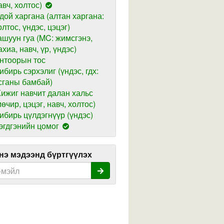
авч, холтос)
дой харгана (алтан харгана:
олтос, үндэс, цэцэг)
ашуун гуа (MC: жимсгэнэ,
ахиа, навч, үр, үндэс)
нтоорын тос
ибирь сэрхэлиг (үндэс, гдх:
сганы бамбай)
ижиг навчит далан хальс
мөчир, цэцэг, навч, холтос)
ибирь цүлдэгнүүр (үндэс)
эгдгэнийн цомог
э мэдээнд бүртгүүлэх