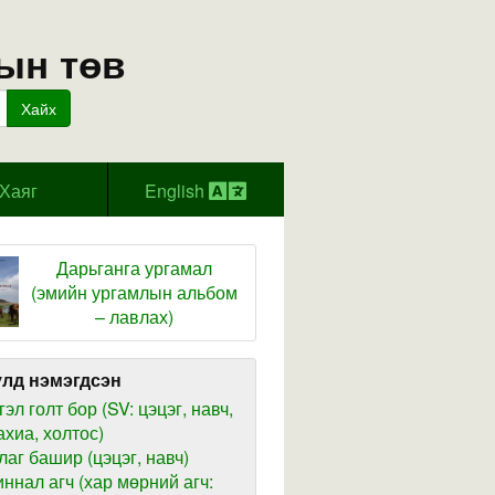
ын төв
Хайх
Хаяг
English
Дарьганга ургамал
(эмийн ургамлын альбом
– лавлах)
лд нэмэгдсэн
гэл голт бор (SV: цэцэг, навч,
ахиа, холтос)
лаг башир (цэцэг, навч)
иннал агч (хар мөрний агч: