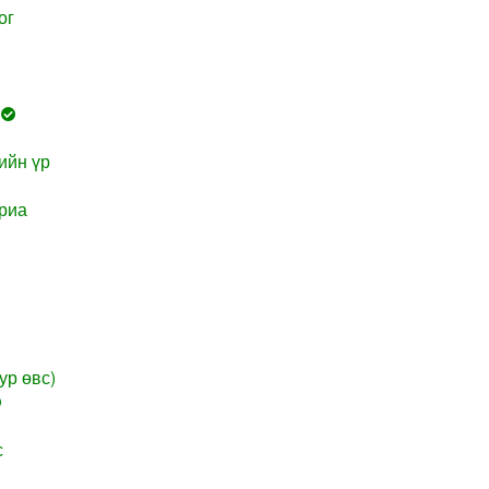
ог
ийн үр
риа
ур өвс)
с