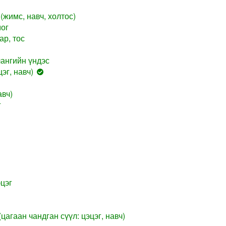
(жимс, навч, холтос)
мог
ар, тос
ангийн үндэс
эг, навч)
авч)
г
цэг
цагаан чандган сүүл: цэцэг, навч)