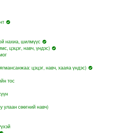
нт
ой нахиа, шилмүүс
мс, цэцэг, навч, үндэс)
мог
гмансанжаа: цэцэг, навч, хааяа үндэс)
йн тос
хүүн
у улаан сөөгний навч)
үүхэй