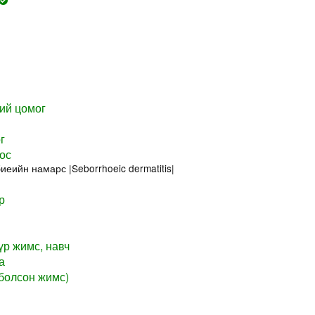
ий цомог
г
ос
биеийн намарс |Seborrhoeic dermatitis|
р
үр жимс, навч
а
 болсон жимс)