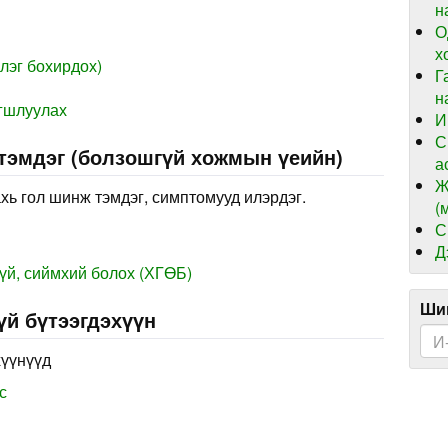
н
О
х
лэг бохирдох)
Г
н
агшлуулах
И
С
 тэмдэг (болзошгүй хожмын үеийн)
а
Ж
хь гол шинж тэмдэг, симптомууд илэрдэг.
(
С
Д
үй, сиймхий болох (ХГӨБ)
Шин
үй бүтээгдэхүүн
хүүнүүд
с