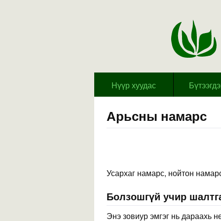
Hүүр хуудас
Бүтээгд
Арьсны намарс
Усархаг намарс, нойтон намар
Болзошгүй учир шалтга
Энэ зовиур эмгэг нь дараахь н