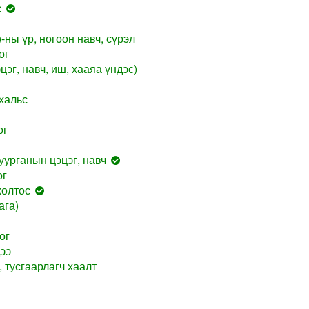
с
-ны үр, ногоон навч, сүрэл
ог
цэг, навч, иш, хааяа үндэс)
хальс
ог
уурганын цэцэг, навч
ог
холтос
ага)
ог
ээ
 тусгаарлагч хаалт