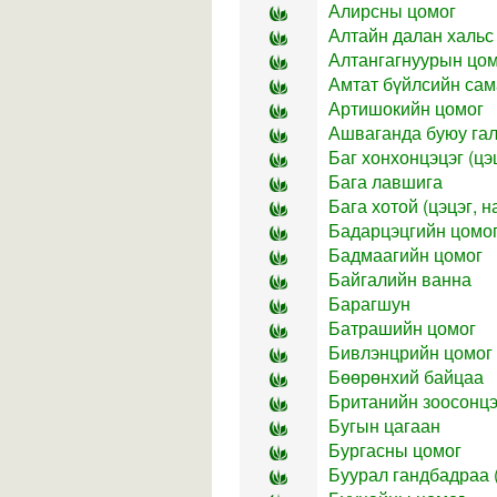
Алирсны цомог
Алтайн далан хальс 
Алтангагнуурын цо
Амтат бүйлсийн сам
Артишокийн цомог
Ашваганда буюу гал
Баг хонхонцэцэг (цэц
Бага лавшига
Бага хотой (цэцэг, н
Бадарцэцгийн цомо
Бадмаагийн цомог
Байгалийн ванна
Барагшун
Батрашийн цомог
Бивлэнцрийн цомог
Бөөрөнхий байцаа
Британийн зоосонцэ
Бугын цагаан
Бургасны цомог
Буурал гандбадраа (