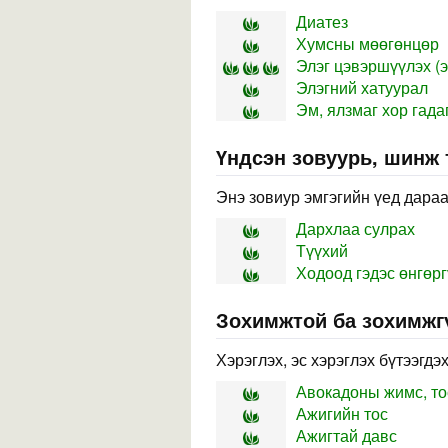
Диатез
Хумсны мөөгөнцөр
Элэг цэвэршүүлэх (э
Элэгний хатуурал
Эм, ялзмаг хор гад
Үндсэн зовуурь, шинж
Энэ зовиур эмгэгийн үед дараа
Дархлаа сулрах
Түүхий
Ходоод гэдэс өнгөрг
Зохимжтой ба зохимжг
Хэрэглэх, эс хэрэглэх бүтээгдэ
Авокадоны жимс, то
Ажигийн тос
Ажигтай давс