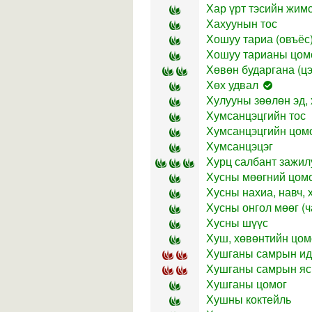
Хар үрт тэсийн жим
Хахуунын тос
Хошуу тариа (овъёс)
Хошуу тарианы цом
Хөвөн бударгана (цэ
Хөх удвал
Хулууны зөөлөн эд, 
Хумсанцэцгийн тос
Хумсанцэцгийн цом
Хумсанцэцэг
Хурц салбант зажил
Хусны мөөгний цом
Хусны нахиа, навч, 
Хусны онгол мөөг (ч
Хусны шүүс
Хуш, хөвөнтийн цом
Хушганы самрын ид
Хушганы самрын яс,
Хушганы цомог
Хушны коктейль