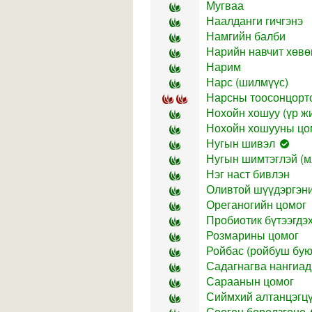
Мугваа
Наалданги гичгэнэ
Намгийн балби
Нарийн навчит хөвө
Нарим
Нарс (шилмүүс)
Нарсны тоосонцорт
Нохойн хошуу (үр жи
Нохойн хошууны цо
Нугын шивэл
Нугын шимтэглэй (мя
Нэг наст бивлэн
Оливтой шүүдэргэни
Ореганогийн цомог
Пробиотик бүтээгдэ
Розмарины цомог
Ройбас (ройбуш бую
Садагнагва нангиад
Сараанын цомог
Сиймхий алтанцэгц
Сөөгөн боролзгоно