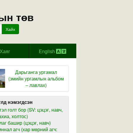
ын төв
Хайх
Хаяг
English
Дарьганга ургамал
(эмийн ургамлын альбом
– лавлах)
лд нэмэгдсэн
гэл голт бор (SV: цэцэг, навч,
ахиа, холтос)
лаг башир (цэцэг, навч)
иннал агч (хар мөрний агч: