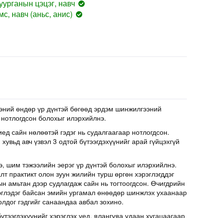
уурганын цэцэг, навч
с, навч (аньс, анис)
эний өндөр үр дүнтэй бөгөөд эрдэм шинжилгээний
 нотлогдсон болохыг илэрхийлнэ.
иед сайн нөлөөтэй гэдэг нь судалгаагаар нотлогдсон.
хувьд авч үзвэл 3 одтой бүтээгдэхүүнийг арай гүйцэхгүй
э, шим тэжээлийн эерэг үр дүнтэй болохыг илэрхийлнэ.
т практикт олон зуун жилийн турш өргөн хэрэглэгддэг
н амьтан дээр судлагдаж сайн нь тогтоогдсон. Өчигдрийн
эглэдэг байсан эмийн ургамал өнөөдөр шинжлэх ухаанаар
олдог гэдгийг санаандаа авбал зохино.
үтээгдэхүүнийг хэрэглэх үед, ялангуяа удаан хугацаагаар