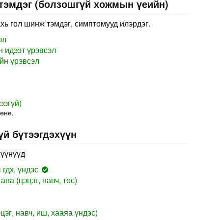
 тэмдэг (болзошгүй хожмын үеийн)
хь гол шинж тэмдэг, симптомууд илэрдэг.
эл
н идээт үрэвсэл
йн үрэвсэл
ээгүй)
дөнө.
үй бүтээгдэхүүн
хүүнүүд
гдх, үндэс
на (цэцэг, навч, тос)
цэг, навч, иш, хааяа үндэс)