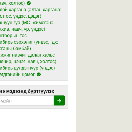
авч, холтос)
дой харгана (алтан харгана:
олтос, үндэс, цэцэг)
ашуун гуа (MC: жимсгэнэ,
ахиа, навч, үр, үндэс)
нтоорын тос
ибирь сэрхэлиг (үндэс, гдх:
сганы бамбай)
ижиг навчит далан хальс
мөчир, цэцэг, навч, холтос)
ибирь цүлдэгнүүр (үндэс)
эгдгэнийн цомог
э мэдээнд бүртгүүлэх