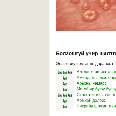
Болзошгүй учир шалтга
Энэ зовиур эмгэг нь дараахь н
Алтлаг стафилококк
Аминдэм, эрдэс боди
Арьсны намарс
Могой яр буюу бүслү
Стрептококкын нянг
Хомхой долоох
Чихрийн шижингийн