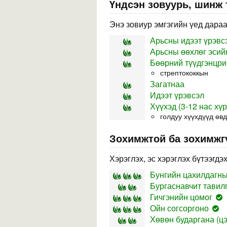
Үндсэн зовуурь, шинж
Энэ зовиур эмгэгийн үед дараа
Арьсны идээт үрэвс
Арьсны өөхлөг эсий
Бөөрний түүдгэнцри
стрептококкын
Загатнаа
Идээт үрэвсэл
Хүүхэд (3-12 нас хүр
голдуу хүүхдүүд өв
Зохимжтой ба зохимжг
Хэрэглэх, эс хэрэглэх бүтээгдэ
Бунгийн цахилдагны 
Бургаснавчит тавилга
Гичгэнийн цомог
Ойн согсоргоно
Хөвөн бударгана (цэ