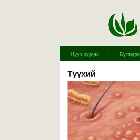
Hүүр хуудас
Бүтээгд
Түүхий