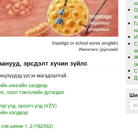
н
О
х
Г
н
И
Impetigo or school sores (english)
С
Импетиго (ру́сский)
а
Ж
анууд, эрсдэлт хүчин зүйлс
(
С
өхцлүүдэд үүсэх магадлалтай.
Д
ийн нянгийн халдвар
с, хоол тэжээлийн дутагдал
Шин
үр үлд, ороогч үлд (VZV)
ийн халдвар
 хэв шинж-1, 2 (ЧШХШ)