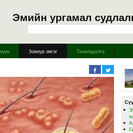
Эмийн ургамал судлал
эхүүн
Зовиур эмгэг
Танилцуулга
Сүү
Э
н
А
Г