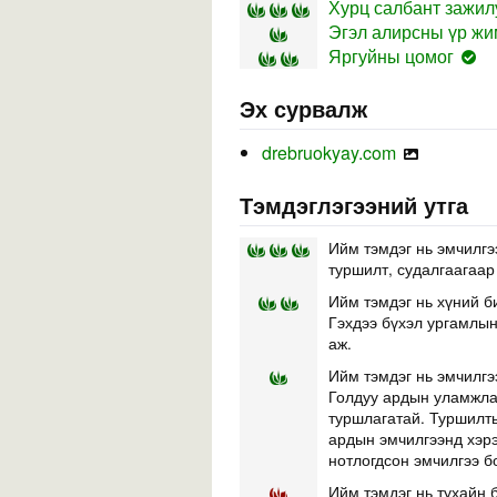
Хурц салбант зажил
Эгэл алирсны үр жим
Яргуйны цомог
Эх сурвалж
drebruokyay.com
Тэмдэглэгээний утга
Ийм тэмдэг нь эмчилгэ
туршилт, судалгаагаар
Ийм тэмдэг нь хүний б
Гэхдээ бүхэл ургамлын 
аж.
Ийм тэмдэг нь эмчилгэ
Голдуу ардын уламжлал
туршлагатай. Туршилты
ардын эмчилгээнд хэр
нотлогдсон эмчилгээ б
Ийм тэмдэг нь тухайн б