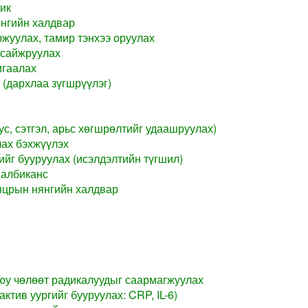
ик
нгийн халдвар
жуулах, тамир тэнхээ оруулах
 сайжруулах
мгаалах
 (дархлаа зүгшрүүлэг)
ус, сэтгэл, арьс хөгшрөлтийг удаашруулах)
лах бэхжүүлэх
ийг бууруулах (исэлдэлтийн түгшил)
 албиканс
нцрын нянгийн халдвар
уюу чөлөөт радикалуудыг саармагжуулах
ктив уургийг бууруулах: CRP, IL-6)