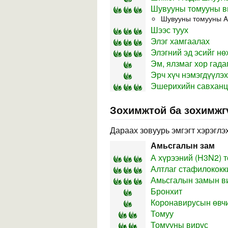
Шувууны томууны ви
Шувууны томууны A
Шээс туух
Элэг хамгаалах
Элэгний эд эсийг нө
Эм, ялзмаг хор гад
Эрч хүч нэмэгдүүлэх
Эшерихийн савханца
Зохимжтой ба зохимжг
Дараах зовуурь эмгэгт хэрэглэх
Амьсгалын зам
А хүрээний (H3N2) 
Алтлаг стафилококк
Амьсгалын замын в
Бронхит
Коронавирусын өвч
Томуу
Томууны вирус