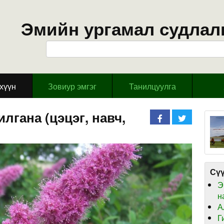
Эмийн ургамал судлал
эхүүн
Зовиур эмгэг
Танилцуулга
лгана (цэцэг, навч,
Сүү
Э
н
А
Г