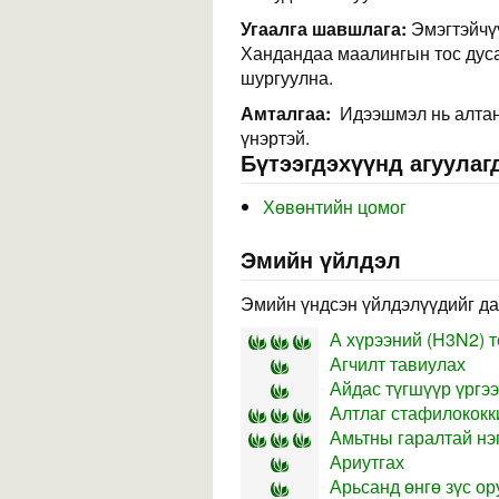
Угаалга шавшлага:
Эмэгтэйчүү
Хандандаа маалингын тос дуса
шургуулна.
Амталгаа:
Идээшмэл нь алтан 
үнэртэй.
Бүтээгдэхүүнд агуулаг
Хөвөнтийн цомог
Эмийн үйлдэл
Эмийн үндсэн үйлдэлүүдийг да
А хүрээний (H3N2) 
Агчилт тавиулах
Айдас түгшүүр үргээ
Алтлаг стафилококк
Амьтны гаралтай нэг
Ариутгах
Арьсанд өнгө зүс ор