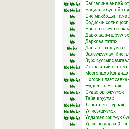
Байгалийн антибиот
Бациллы бүлгийн ня
Бие махбодыг тамир
Бодисын солилцоог
Бөөр бэхжүүлэх, ха
Дархлаа зүгшрүүлэх
Дархлаа тэтгэх
Дасган зохицуулах
Залуужуулах (бие, ц
Зүрх судсыг хамгаа
Исэлдэлтийн стресс
Мөөгөнцөр Кандида
Ногоон идээт савха
Өвдөлт намжаах
Судас өргөжүүлэх
Тайвшруулах
Таргалалт (тураах)
Үл исэлдүүлэх
Үлдэгдэл сэг түүх б
Үрэвсэл дарах (С реа