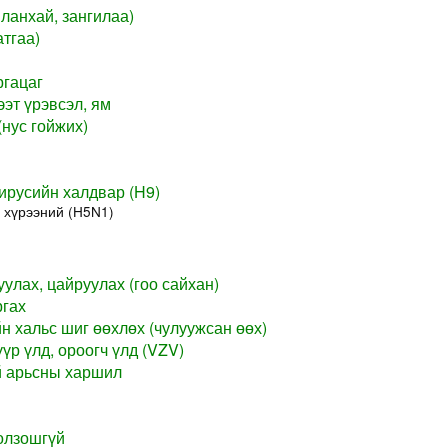
ланхай, зангилаа)
тгаа)
ргацаг
эт үрэвсэл, ям
нус гойжих)
русийн халдвар (H9)
 хүрээний (H5N1)
уулах, цайруулах (гоо сайхан)
ргах
н хальс шиг өөхлөх (чулуужсан өөх)
үр үлд, ороогч үлд (VZV)
й арьсны харшил
олзошгүй