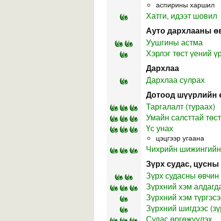
аспирины харшил
Хатги, идээт шовил
Ауто дархлааны ө
Уушгины астма
Хэрлэг төст үений ү
Дархлаа
Дархлаа сулрах
Дотоод шүүрлийн 
Таргалалт (тураах)
Умайн салсттай төст
Үс унах
цэцгээр угаана
Чихрийн шижингийн
Зүрх судас, цусны
Зүрх судасны өвчин
Зүрхний хэм алдагд
Зүрхний хэм түргэсэ
Зүрхний шигдээс (з
Судас өргөжүүлэх