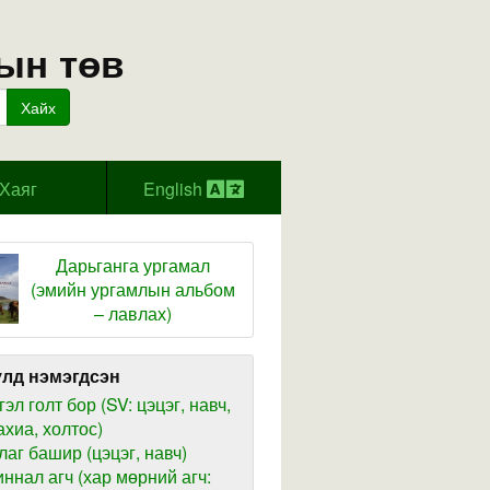
ын төв
Хайх
Хаяг
English
Дарьганга ургамал
(эмийн ургамлын альбом
– лавлах)
лд нэмэгдсэн
гэл голт бор (SV: цэцэг, навч,
ахиа, холтос)
лаг башир (цэцэг, навч)
иннал агч (хар мөрний агч: