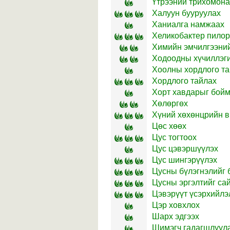
Үтрээний трихомона
Халуун бууруулах
Ханиалга намжаах
Хеликобактер пилор
Химийн эмчилгээний
Ходоодны хүчиллэги
Хоолны хордлого т
Хордлого тайлах
Хорт хавдарыг бой
Хөлөргөх
Хүний хөхөнцрийн в
Цөс хөөх
Цус тогтоох
Цус цэвэршүүлэх
Цус шингэрүүлэх
Цусны бүлэгнэлийг 
Цусны эргэлтийг са
Цэвэрүүт үсэрхийлэ
Цэр ховхлох
Шарх эдгээх
Шимэгч гадагшлуул