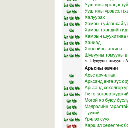
Уушгины ургацаг (уй
Уушгины үрэвсэл (ха
Халуурах
Хамрын уйланхай у
Хамрын хөндийн идэ
Хамрын шуухитнаа (
Ханиад
Хоолойны ангина
Шувууны томууны ви
Шувууны томууны A
Арьсны өвчин
Арьс арчилгаа
Арьсанд өнгө зүс ор
Арьсанд хөхөлгөр у
Гуя өгзөгөөр жүржий
Могой яр буюу бүслү
Мэдрэлийн гаралта
Түүхий
Үрчлээ суух
Харшил хөдөлгөж б