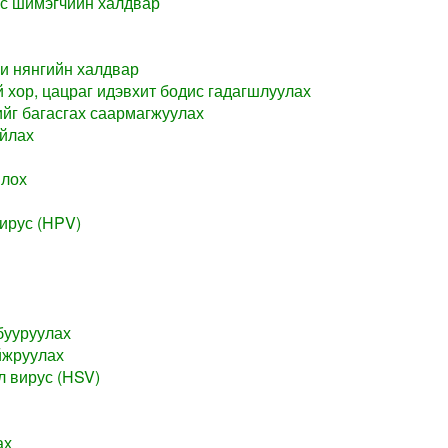
с шимэгчийн халдвар
и нянгийн халдвар
 хор, цацраг идэвхит бодис гадагшлуулах
йг багасгах саармагжуулах
айлах
млох
ирус (HPV)
бууруулах
йжруулах
л вирус (HSV)
ах