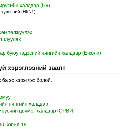
русийн халдвар (H9)
 хүрээний (H5N1)
хөн төлжүүлэх
агшлуулах
р буюу гэдэсний нянгийн халдвар (Е-коли)
үй хэрэглээний заалт
 ба эс хэрэглэх болой.
томуу
ийн нянгийн халдвар
ирүсийн цочмог халдвар (ОРВИ)
ин Ковид-19