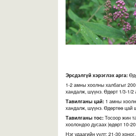
Эрсдэлгүй хэрэглэх арга:
Өдө
1-2 амны хоолны халбагыг 200
хандалж, шүүнэ. Өдөрт 1/3-1/2
Тавилганы цай:
1 амны хоолн
хандалж, шүүнэ. Өдөртөө цай ш
Тавилганы тос:
Тосоор жин та
хоолондоо дусаах |өдөрт 10-20
Нэг удаагийн уулт: 21-30 хоног.