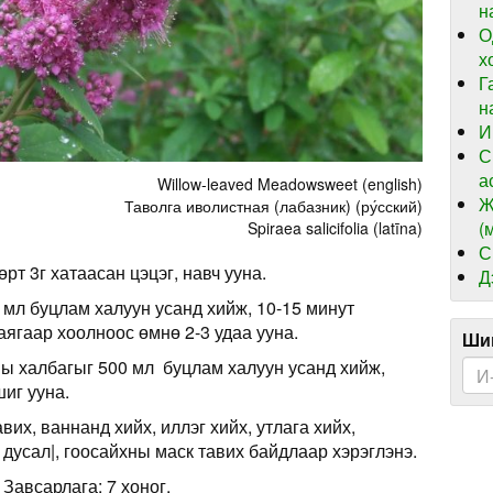
н
О
х
Г
н
И
С
а
Willow-leaved Meadowsweet (english)
Ж
Таволга иволистная (лабазник) (ру́сский)
(
Spiraea salicifolia (latīna)
С
рт 3г хатаасан цэцэг, навч ууна.
Д
 мл буцлам халуун усанд хийж, 10-15 минут
 аягаар хоолноос өмнө 2-3 удаа ууна.
Шин
ы халбагыг 500 мл буцлам халуун усанд хийж,
иг ууна.
вих, ваннанд хийх, иллэг хийх, утлага хийх,
 дусал|, гоосайхны маск тавих байдлаар хэрэглэнэ.
 Завсарлага: 7 хоног.