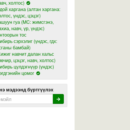
авч, холтос)
дой харгана (алтан харгана:
олтос, үндэс, цэцэг)
ашуун гуа (MC: жимсгэнэ,
ахиа, навч, үр, үндэс)
нтоорын тос
ибирь сэрхэлиг (үндэс, гдх:
сганы бамбай)
ижиг навчит далан хальс
мөчир, цэцэг, навч, холтос)
ибирь цүлдэгнүүр (үндэс)
эгдгэнийн цомог
э мэдээнд бүртгүүлэх