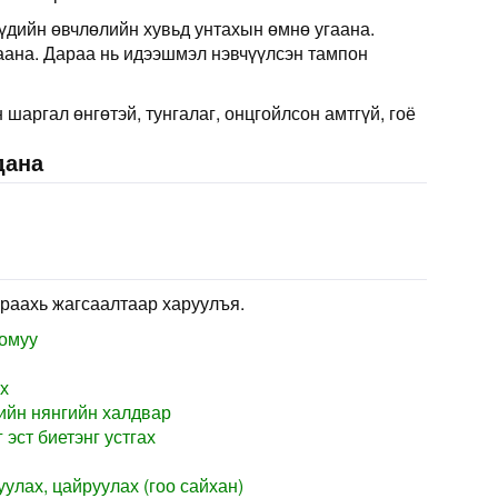
дийн өвчлөлийн хувьд унтахын өмнө угаана.
ана. Дараа нь идээшмэл нэвчүүлсэн тампон
шаргал өнгөтэй, тунгалаг, онцгойлсон амтгүй, гоё
дана
раахь жагсаалтаар харуулъя.
томуу
х
ийн нянгийн халдвар
 эст биетэнг устгах
уулах, цайруулах (гоо сайхан)