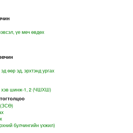
вчин
рэвсэл, үе мөч өвдөх
өвчин
 эд өөр эд, эрхтэнд ургах
 хэв шинж-1, 2 (ЧШХШ)
 тогтолцоо
 (ЗСӨ)
ах
х
үрхний булчингийн үхжил)