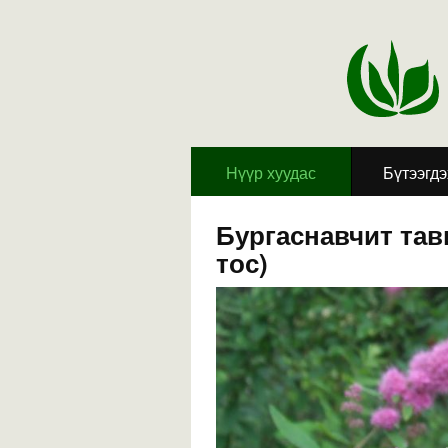
Hүүр хуудас
Бүтээгд
Бургаснавчит тави
тос)