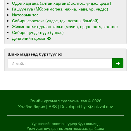
Одой харгана (алтан харгана: холтос, үндэс, цэцэг)
Гашуун гуа (MC: жимсгэнэ, нахиа, навч, үр, үндэс)
Интоорын тос
Сибирь сэрхэлиг (үндэс, гдх: асганы бамбай)
Жижиг навчит далан хальс (мөчир, цэцэг, навч, холтос)
Сибирь цүлдэгнүүр (үндэс)
Дэгдгэнийн цомог
Шинэ мэдээнд бүртгүүлэх
Эмийн ургамал судлалын төв © 2026
Холбоо барих
|
RSS
| Developed by:
olzvoi.dev
Үүр шөнийн завсар шүүдэр буух навчинд
Үрэл усан шүүдэрт нь одод гялалзах дэлбээнд