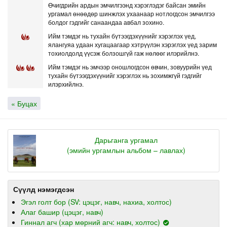
Өчигдрийн ардын эмчилгээнд хэрэглэдэг байсан эмийн
ургамал өнөөдөр шинжлэх ухаанаар нотлогдсон эмчилгээ
болдог гэдгийг санаандаа авбал зохино.
Ийм тэмдэг нь тухайн бүтээгдэхүүнийг хэрэглэх үед,
ялангуяа удаан хугацаагаар хэтрүүлэн хэрэглэх үед зарим
тохиолдолд үүсэж болзошгүй гаж нөлөөг илэрийлнэ.
Ийм тэмдэг нь эмчээр оношлогдсон өвчин, зовуурийн үед
тухайн бүтээгдэхүүнийг хэрэглэх нь зохимжгүй гэдгийг
илэрхийлнэ.
« Буцах
Дарьганга ургамал
(эмийн ургамлын альбом – лавлах)
Сүүлд нэмэгдсэн
Эгэл голт бор (SV: цэцэг, навч, нахиа, холтос)
Алаг башир (цэцэг, навч)
Гиннал агч (хар мөрний агч: навч, холтос)