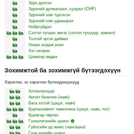
Зүрх дэлсэх
Зүрхний дутмагшил, сулрал (CHF)
Зүрхний хэм түргэсэх
Зүрхний хэм удаашрах
Нойргүйдэл
Сэтгэл түгших эмгэг (сэтгэл түгшүүр, зовнил)
Толгой эргэх дайвах
Ухаан алдаж унах
Хэт хөлрөх
Цээжээр өвдөх
Зохимжтой ба зохимжгүй бүтээгдэхүүн
Хэрэглэх, эс хэрэглэх бүтээгдэхүүнүүд
Алтангагнуур
Амтат базилик (навч)
Бага хотой (цэцэг, навч)
Бургаснавчит тавилгана (цэцэг, навч, тос)
Буржгар чөргөс
Гүзээлзгэнийн цомог
Гүйлсийн үр жимс (чангаанз)
Гүүн хөхийн цомог