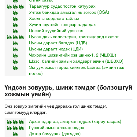
Тараагуур судас тостон хатуурах
Унтаж байхдаа амьсгал нь зогсох (OSA)
Хоолны хордлого тайлах
Хүчил-шүлтийн тэнцвэр алдагдах
Цөсний хүүдийний үрэвсэл
Цусан дахь холестерин, триглицерид ихдэлт
Цусны даралт багадах (ЦДБ)
Цусны даралт ихдэх (ЦДИ)
Чихрийн шижингийн хэв шинж-1, 2 (ЧШХШ)
Шээс, бэлгийн замын халдварт өвчин (ШБЗХӨ)
Эм ууж эсвэл тариа хийлгэж байгаа (эмийн гаж
нөлөө)
Үндсэн зовуурь, шинж тэмдэг (болзошгүй
хожмын үеийн)
Энэ зовиур эмгэгийн үед дараахь гол шинж тэмдэг,
симптомууд илэрдэг.
Архаг ядаргаа, амархан ядрах (хариу тасрах)
Гүнзгий амьсгалахад өвдөх
Дотор бачуурах (давчдах)