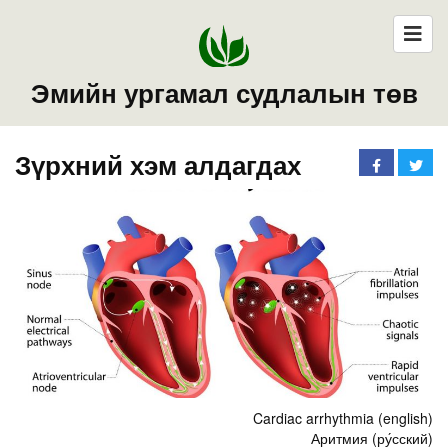
Эмийн ургамал судлалын төв
Зүрхний хэм алдагдах
Cardiac arrhythmia (english)
Аритмия (ру́сский)