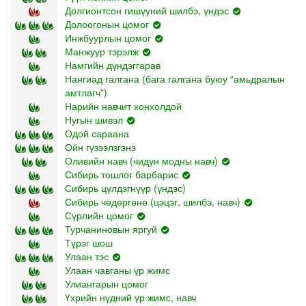
Долгионтсон гишүүний шилбэ, үндэс
Долоогонын цомог
Инжбуурлын цомог
Манжуур тэрэлж
Намгийн дүндэггарав
Нангиад галгана (бага галгана буюу “амьдралын
амтлагч”)
Нарийн навчит хонхолдой
Нугын шивэл
Одой сараана
Ойн гүзээлзгэнэ
Оливийн навч (чидун модны навч)
Сибирь тошлог барбарис
Сибирь цүлдэгнүүр (үндэс)
Сибирь чөдөргөнө (цэцэг, шилбэ, навч)
Сүрлийн цомог
Турчаниновын яргуй
Түрэг шош
Улаан тэс
Улаан чавганы үр жимс
Улиангарын цомог
Үхрийн нүдний үр жимс, навч