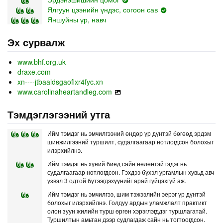
Ялгуун цээнийн үндэс, согоон сав
Яншуйны үр, навч
Эх сурвалж
www.bhf.org.uk
draxe.com
xn----jtbaaldsgaoflxr4fyc.xn
www.carolinaheartandleg.com
Тэмдэглэгээний утга
Ийм тэмдэг нь эмчилгээний өндөр үр дүнтэй бөгөөд эрдэм
шинжилгээний туршилт, судалгаагаар нотлогдсон болохыг
илэрхийлнэ.
Ийм тэмдэг нь хүний биед сайн нөлөөтэй гэдэг нь
судалгаагаар нотлогдсон. Гэхдээ бүхэл ургамлын хувьд авч
үзвэл 3 одтой бүтээгдэхүүнийг арай гүйцэхгүй аж.
Ийм тэмдэг нь эмчилгээ, шим тэжээлийн эерэг үр дүнтэй
болохыг илэрхийлнэ. Голдуу ардын уламжлалт практикт
олон зуун жилийн турш өргөн хэрэглэгддэг туршлагатай.
Туршилтын амьтан дээр судлагдаж сайн нь тогтоогдсон.