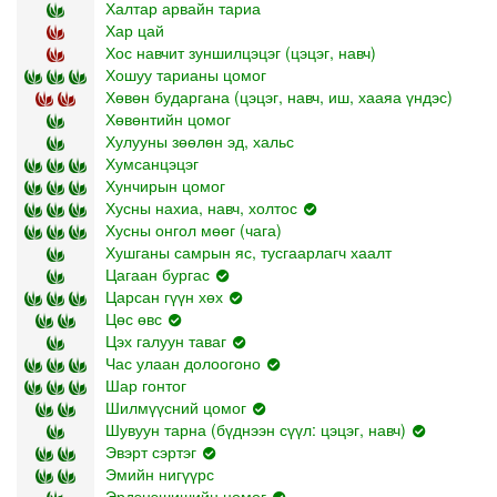
Халтар арвайн тариа
Хар цай
Хос навчит зуншилцэцэг (цэцэг, навч)
Хошуу тарианы цомог
Хөвөн бударгана (цэцэг, навч, иш, хааяа үндэс)
Хөвөнтийн цомог
Хулууны зөөлөн эд, хальс
Хумсанцэцэг
Хунчирын цомог
Хусны нахиа, навч, холтос
Хусны онгол мөөг (чага)
Хушганы самрын яс, тусгаарлагч хаалт
Цагаан бургас
Царсан гүүн хөх
Цөс өвс
Цэх галуун таваг
Час улаан долоогоно
Шар гонтог
Шилмүүсний цомог
Шувуун тарна (бүднээн сүүл: цэцэг, навч)
Эвэрт сэртэг
Эмийн нигүүрс
Эрдэнэшишийн цомог