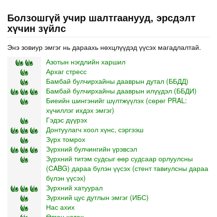
Болзошгүй учир шалтгаанууд, эрсдэлт
хүчин зүйлс
Энэ зовиур эмгэг нь дараахь нөхцлүүдэд үүсэх магадлалтай.
Азотын нэгдлийн харшил
Архаг стресс
Бамбай булчирхайны дааврын дутал (ББДД)
Бамбай булчирхайны дааврын илүүдэл (ББДИ)
Биеийн шингэнийг шүлтжүүлэх (сөрөг PRAL:
хүчиллэг ихдэх эмгэг)
Гэдэс дүүрэх
Донтуулагч хоол хүнс, сэргээш
Зүрх томрох
Зүрхний булчингийн үрэвсэл
Зүрхний титэм судсыг өөр судсаар орлуулсны
(CABG) дараа бүлэн үүсэх (стент тавиулсны дараа
бүлэн үүсэх)
Зүрхний хатуурал
Зүрхний цус дутлын эмгэг (ИБС)
Нас ахих
Өтгөн хатах