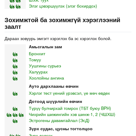
Элэг цэвэршүүлэх (элэг бохирдох)
Зохимжтой ба зохимжгүй хэрэглээний
заалт
Дараах зовуурь эмгэгт хэрэглэх ба эс хэрэглэх болой.
Амьсгалын зам
Бронхит
Томуу
Уушгины сүрьеэ
Халуурах
Хоолойны ангина
Ауто дархлааны өвчин
Хэрлэг төст үений үрэвсэл, үе мөч өвдөх
Дотоод шүүрлийн өвчин
Түрүү булчирхай томрох (ТБТ буюу BPH)
Чихрийн шижингийн хэв шинж-1, 2 (ЧШХШ)
Эстрогены давамгайлал (ЭсД)
Зүрх судас, цусны тогтолцоо
Зүрх дэлсэх