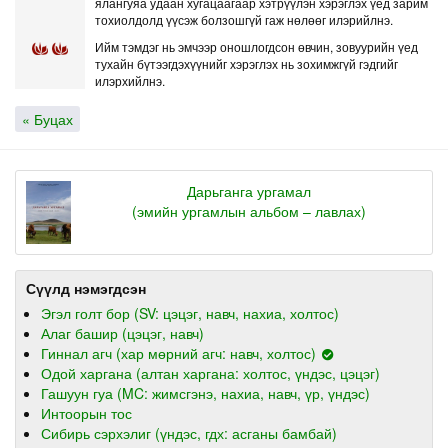
ялангуяа удаан хугацаагаар хэтрүүлэн хэрэглэх үед зарим
тохиолдолд үүсэж болзошгүй гаж нөлөөг илэрийлнэ.
Ийм тэмдэг нь эмчээр оношлогдсон өвчин, зовуурийн үед
тухайн бүтээгдэхүүнийг хэрэглэх нь зохимжгүй гэдгийг
илэрхийлнэ.
« Буцах
Дарьганга ургамал
(эмийн ургамлын альбом – лавлах)
Сүүлд нэмэгдсэн
Эгэл голт бор (SV: цэцэг, навч, нахиа, холтос)
Алаг башир (цэцэг, навч)
Гиннал агч (хар мөрний агч: навч, холтос)
Одой харгана (алтан харгана: холтос, үндэс, цэцэг)
Гашуун гуа (MC: жимсгэнэ, нахиа, навч, үр, үндэс)
Интоорын тос
Сибирь сэрхэлиг (үндэс, гдх: асганы бамбай)