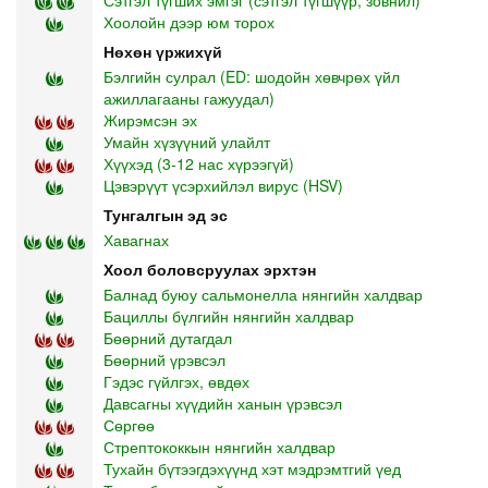
Хоолойн дээр юм торох
Нөхөн үржихүй
Бэлгийн сулрал (ED: шодойн хөвчрөх үйл
ажиллагааны гажуудал)
Жирэмсэн эх
Умайн хүзүүний улайлт
Хүүхэд (3-12 нас хүрээгүй)
Цэвэрүүт үсэрхийлэл вирус (HSV)
Тунгалгын эд эс
Хавагнах
Хоол боловсруулах эрхтэн
Балнад буюу сальмонелла нянгийн халдвар
Бациллы бүлгийн нянгийн халдвар
Бөөрний дутагдал
Бөөрний үрэвсэл
Гэдэс гүйлгэх, өвдөх
Давсагны хүүдийн ханын үрэвсэл
Сөргөө
Стрептококкын нянгийн халдвар
Тухайн бүтээгдэхүүнд хэт мэдрэмтгий үед