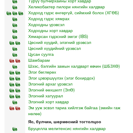
Түрүү булчирхайны хорт хавдар
Хеликобактер пилори нянгийн халдвар
Ходоод гэдэс өнгөргүй, сиймхий болох (ХГӨБ)
Ходоод гэдэс хямрах
Ходоодны үрэвсэл
Ходоодны хорт хавдар
Хямарсан гэдэсний эмгэг (IBS)
Цөсний хүүдий, элэгний үрэвсэл
Цөсний хүүдийний үрэвсэл
Цусан суулга
Шамбарам
Шээс, бэлгийн замын халдварт өвчин (ШБЗХӨ)
Элэг бөглөрөх
Элэг цэвэршүүлэх (элэг бохирдох)
Элэгний архаг үрэвсэл
Элэгний өөхшилт (ЭлӨ)
Элэгний хатуурал
Элэгний хорт хавдар
Эм ууж эсвэл тариа хийлгэж байгаа (эмийн гаж
нөлөө)
Яс, булчин, шөрмөсний тогтолцоо
Бруцелла мелитенсис нянгийн халдвар