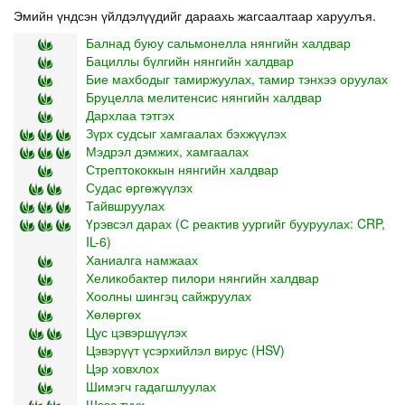
Эмийн үндсэн үйлдэлүүдийг дараахь жагсаалтаар харуулъя.
Балнад буюу сальмонелла нянгийн халдвар
Бациллы бүлгийн нянгийн халдвар
Бие махбодыг тамиржуулах, тамир тэнхээ оруулах
Бруцелла мелитенсис нянгийн халдвар
Дархлаа тэтгэх
Зүрх судсыг хамгаалах бэхжүүлэх
Мэдрэл дэмжих, хамгаалах
Стрептококкын нянгийн халдвар
Судас өргөжүүлэх
Тайвшруулах
Үрэвсэл дарах (С реактив уургийг бууруулах: CRP,
IL-6)
Ханиалга намжаах
Хеликобактер пилори нянгийн халдвар
Хоолны шингэц сайжруулах
Хөлөргөх
Цус цэвэршүүлэх
Цэвэрүүт үсэрхийлэл вирус (HSV)
Цэр ховхлох
Шимэгч гадагшлуулах
Шээс туух