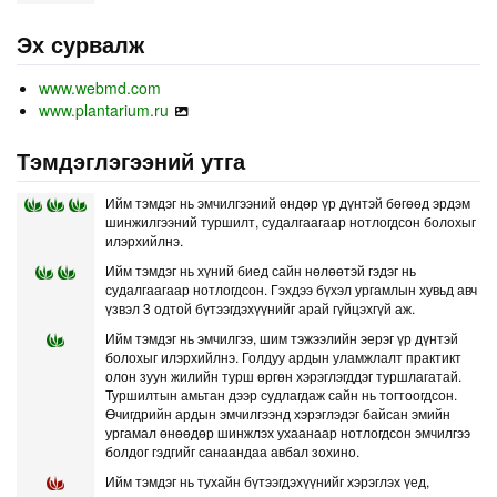
Эх сурвалж
www.webmd.com
www.plantarium.ru
Тэмдэглэгээний утга
Ийм тэмдэг нь эмчилгээний өндөр үр дүнтэй бөгөөд эрдэм
шинжилгээний туршилт, судалгаагаар нотлогдсон болохыг
илэрхийлнэ.
Ийм тэмдэг нь хүний биед сайн нөлөөтэй гэдэг нь
судалгаагаар нотлогдсон. Гэхдээ бүхэл ургамлын хувьд авч
үзвэл 3 одтой бүтээгдэхүүнийг арай гүйцэхгүй аж.
Ийм тэмдэг нь эмчилгээ, шим тэжээлийн эерэг үр дүнтэй
болохыг илэрхийлнэ. Голдуу ардын уламжлалт практикт
олон зуун жилийн турш өргөн хэрэглэгддэг туршлагатай.
Туршилтын амьтан дээр судлагдаж сайн нь тогтоогдсон.
Өчигдрийн ардын эмчилгээнд хэрэглэдэг байсан эмийн
ургамал өнөөдөр шинжлэх ухаанаар нотлогдсон эмчилгээ
болдог гэдгийг санаандаа авбал зохино.
Ийм тэмдэг нь тухайн бүтээгдэхүүнийг хэрэглэх үед,