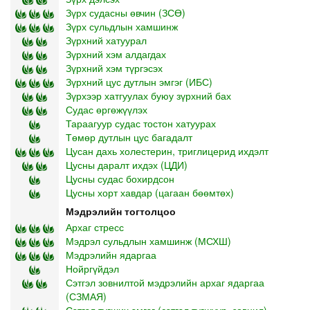
Зүрх судасны өвчин (ЗСӨ)
Зүрх сульдлын хамшинж
Зүрхний хатуурал
Зүрхний хэм алдагдах
Зүрхний хэм түргэсэх
Зүрхний цус дутлын эмгэг (ИБС)
Зүрхээр хатгуулах буюу зүрхний бах
Судас өргөжүүлэх
Тараагуур судас тостон хатуурах
Төмөр дутлын цус багадалт
Цусан дахь холестерин, триглицерид ихдэлт
Цусны даралт ихдэх (ЦДИ)
Цусны судас бохирдсон
Цусны хорт хавдар (цагаан бөөмтөх)
Мэдрэлийн тогтолцоо
Архаг стресс
Мэдрэл сульдлын хамшинж (МСХШ)
Мэдрэлийн ядаргаа
Нойргүйдэл
Сэтгэл зовнилтой мэдрэлийн архаг ядаргаа
(СЗМАЯ)
Сэтгэл түгших эмгэг (сэтгэл түгшүүр, зовнил)