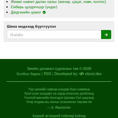
Жижиг навчит далан хальс (мөчир, цэцэг, навч, холтос)
Сибирь цүлдэгнүүр (үндэс)
Дэгдгэнийн цомог
Шинэ мэдээнд бүртгүүлэх
Эмийн ургамал судлалын төв © 2026
Холбоо барих
|
RSS
| Developed by:
olzvoi.dev
Үүр шөнийн завсар шүүдэр буух навчинд
Үрэл усан шүүдэрт нь одод гялалзах дэлбээнд
Үхэлгүй мөнхийн бэлгэдэл Цагаан-Уул цэцгэнд
Үнэр ялдам агь гангыг эзэгнэнхэн төрлөө би
— Б. Явуухулан
Бидний эм бидний тойромд байхад