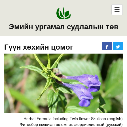
Эмийн ургамал судлалын төв
Гүүн хөхийн цомог
Herbal Formula including Twin flower Skullcap (english)
Фитосбор включая шлемник скордиелистный (ру́сский)