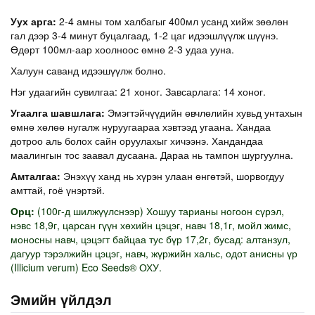
Уух арга:
2-4 амны том халбагыг 400мл усанд хийж зөөлөн
гал дээр 3-4 минут буцалгаад, 1-2 цаг идээшлүүлж шүүнэ.
Өдөрт 100мл-аар хоолноос өмнө 2-3 удаа ууна.
Халуун саванд идээшүүлж болно.
Нэг удаагийн сувилгаа: 21 хоног. Завсарлага: 14 хоног.
Угаалга шавшлага:
Эмэгтэйчүүдийн өвчлөлийн хувьд унтахын
өмнө хөлөө нугалж нуруугаараа хэвтээд угаана. Хандаа
дотроо аль болох сайн оруулахыг хичээнэ. Хандандаа
маалингын тос заавал дусаана. Дараа нь тампон шургуулна.
Амталгаа:
Энэхүү ханд нь хүрэн улаан өнгөтэй, шорвогдуу
амттай, гоё үнэртэй.
Орц:
(100г-д шилжүүлснээр) Хошуу тарианы ногоон сүрэл,
нэвс 18,9г, царсан гүүн хөхийн цэцэг, навч 18,1г, мойл жимс,
моносны навч, цэцэгт байцаа тус бүр 17,2г, бусад: алтанзул,
дагуур тэрэлжийн цэцэг, навч, жүржийн хальс, одот анисны үр
(Illicium verum) Eco Seeds® ОХУ.
Эмийн үйлдэл