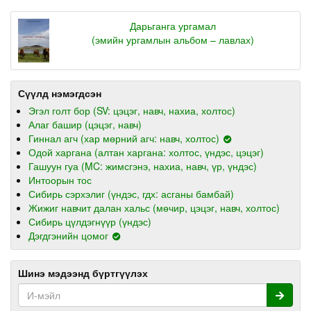
Дарьганга ургамал
(эмийн ургамлын альбом – лавлах)
Сүүлд нэмэгдсэн
Эгэл голт бор (SV: цэцэг, навч, нахиа, холтос)
Алаг башир (цэцэг, навч)
Гиннал агч (хар мөрний агч: навч, холтос)
Одой харгана (алтан харгана: холтос, үндэс, цэцэг)
Гашуун гуа (MC: жимсгэнэ, нахиа, навч, үр, үндэс)
Интоорын тос
Сибирь сэрхэлиг (үндэс, гдх: асганы бамбай)
Жижиг навчит далан хальс (мөчир, цэцэг, навч, холтос)
Сибирь цүлдэгнүүр (үндэс)
Дэгдгэнийн цомог
Шинэ мэдээнд бүртгүүлэх