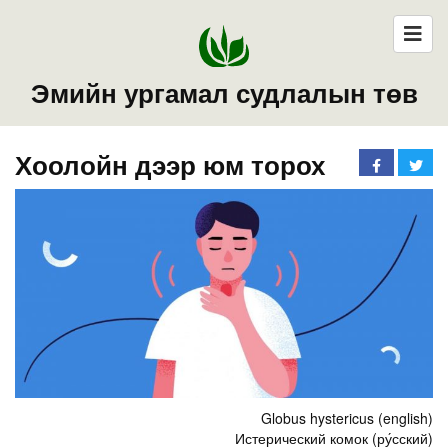
Эмийн ургамал судлалын төв
Хоолойн дээр юм торох
Globus hystericus (english)
Истерический комок (ру́сский)