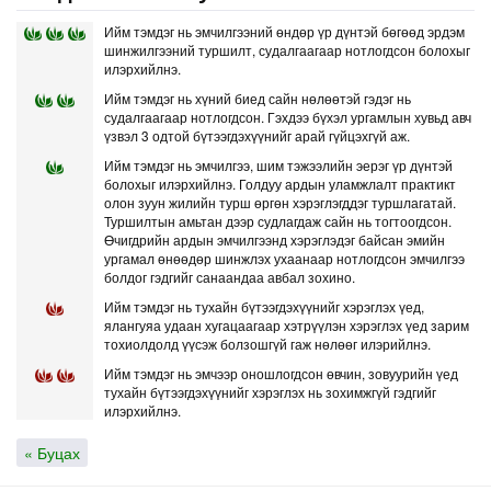
Ийм тэмдэг нь эмчилгээний өндөр үр дүнтэй бөгөөд эрдэм
шинжилгээний туршилт, судалгаагаар нотлогдсон болохыг
илэрхийлнэ.
Ийм тэмдэг нь хүний биед сайн нөлөөтэй гэдэг нь
судалгаагаар нотлогдсон. Гэхдээ бүхэл ургамлын хувьд авч
үзвэл 3 одтой бүтээгдэхүүнийг арай гүйцэхгүй аж.
Ийм тэмдэг нь эмчилгээ, шим тэжээлийн эерэг үр дүнтэй
болохыг илэрхийлнэ. Голдуу ардын уламжлалт практикт
олон зуун жилийн турш өргөн хэрэглэгддэг туршлагатай.
Туршилтын амьтан дээр судлагдаж сайн нь тогтоогдсон.
Өчигдрийн ардын эмчилгээнд хэрэглэдэг байсан эмийн
ургамал өнөөдөр шинжлэх ухаанаар нотлогдсон эмчилгээ
болдог гэдгийг санаандаа авбал зохино.
Ийм тэмдэг нь тухайн бүтээгдэхүүнийг хэрэглэх үед,
ялангуяа удаан хугацаагаар хэтрүүлэн хэрэглэх үед зарим
тохиолдолд үүсэж болзошгүй гаж нөлөөг илэрийлнэ.
Ийм тэмдэг нь эмчээр оношлогдсон өвчин, зовуурийн үед
тухайн бүтээгдэхүүнийг хэрэглэх нь зохимжгүй гэдгийг
илэрхийлнэ.
« Буцах