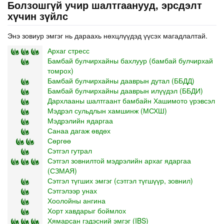
Болзошгүй учир шалтгаанууд, эрсдэлт
хүчин зүйлс
Энэ зовиур эмгэг нь дараахь нөхцлүүдэд үүсэх магадлалтай.
Архаг стресс
Бамбай булчирхайны бахлуур (бамбай булчирхай
томрох)
Бамбай булчирхайны дааврын дутал (ББДД)
Бамбай булчирхайны дааврын илүүдэл (ББДИ)
Дархлааны шалтгаант бамбайн Хашимото үрэвсэл
Мэдрэл сульдлын хамшинж (МСХШ)
Мэдрэлийн ядаргаа
Санаа дагаж өвдөх
Сөргөө
Сэтгэл гутрал
Сэтгэл зовнилтой мэдрэлийн архаг ядаргаа
(СЗМАЯ)
Сэтгэл түгших эмгэг (сэтгэл түгшүүр, зовнил)
Сэтгэлээр унах
Хоолойны ангина
Хорт хавдарыг боймлох
Хямарсан гэдэсний эмгэг (IBS)