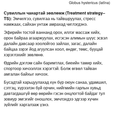
Globus hystericus (latīna)
Сувиллын чанартай зөвлөмж
(Treatment strategy
–
TS)
:
Эмчилгээ, сувилгаа нь тайвшруулах, стресс
намжаах, сайхан унтаж амрахад чиглэгдэнэ.
Эфирийн тостой ваннанд орох, иллэг массаж хийх,
орон байраа агааржуулах, исгэсэн алимын шүүс эсвэл
далайн давсаар хоолойгоо зайлах, загас, далайн
байцаа зэрэг йод агуулсан хоол, өндөг, төмс, бууцай
хэрэглэхийг зөвлөнө.
Өдрийн дэглэм сайн баримтлах, биеийн тамир хийх,
спортоор хичээллэх хэрэгтэй. Болж өгвөл тайван
амгалан байхыг хичээх.
Бусадтай харьцуулахад хүн бүр оюун санаа, удамшил,
сэтгэц, хүрээлэн буй орчин, нийгмийн гарлын хувьд
давтагдашгүй өөр өөрийн гэсэн онцлогтой байдаг тул
зовиур эмгэгийг оношлох, эмчлэхдээ эдгээр хүчин
зүйлийг харгалзаж үзнэ.