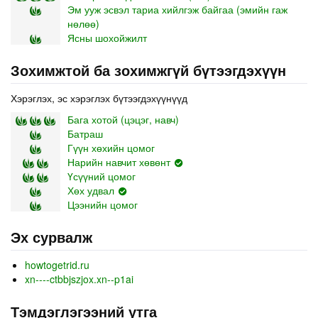
Эм ууж эсвэл тариа хийлгэж байгаа (эмийн гаж
нөлөө)
Ясны шохойжилт
Зохимжтой ба зохимжгүй бүтээгдэхүүн
Хэрэглэх, эс хэрэглэх бүтээгдэхүүнүүд
Бага хотой (цэцэг, навч)
Батраш
Гүүн хөхийн цомог
Нарийн навчит хөвөнт
Үсүүний цомог
Хөх удвал
Цээнийн цомог
Эх сурвалж
howtogetrid.ru
xn----ctbbjszjox.xn--p1ai
Тэмдэглэгээний утга