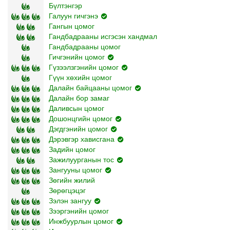
Бүлтэнгэр
Галуун гичгэнэ
Гангын цомог
Гандбадрааны исгэсэн хандмал
Гандбадрааны цомог
Гичгэнийн цомог
Гүзээлзгэнийн цомог
Гүүн хөхийн цомог
Далайн байцааны цомог
Далайн бор замаг
Даливсын цомог
Дошонцгийн цомог
Дэгдгэнийн цомог
Дэрэвгэр хависгана
Задийн цомог
Зажилуурганын тос
Зангууны цомог
Зөгийн жилий
Зөрөгцэцэг
Зэлэн зангуу
Зээргэнийн цомог
Инжбуурлын цомог