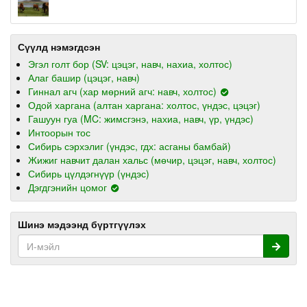
Сүүлд нэмэгдсэн
Эгэл голт бор (SV: цэцэг, навч, нахиа, холтос)
Алаг башир (цэцэг, навч)
Гиннал агч (хар мөрний агч: навч, холтос)
Одой харгана (алтан харгана: холтос, үндэс, цэцэг)
Гашуун гуа (MC: жимсгэнэ, нахиа, навч, үр, үндэс)
Интоорын тос
Сибирь сэрхэлиг (үндэс, гдх: асганы бамбай)
Жижиг навчит далан хальс (мөчир, цэцэг, навч, холтос)
Сибирь цүлдэгнүүр (үндэс)
Дэгдгэнийн цомог
Шинэ мэдээнд бүртгүүлэх