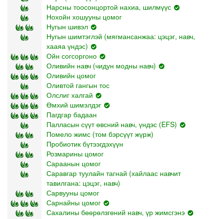
Нарсны тоосонцортой нахиа, шилмүүс
Нохойн хошууны цомог
Нугын шивэл
Нугын шимтэглэй (мягмансанжаа: цэцэг, навч,
хааяа үндэс)
Ойн согсоргоно
Оливийн навч (чидун модны навч)
Оливийн цомог
Оливтой гангын тос
Олслиг халгай
Өмхий шимэлдэг
Пагдгар бадаан
Палласын сүүт өвсний навч, үндэс (EFS)
Помело жимс (том бэрсүүт жүрж)
Пробиотик бүтээгдэхүүн
Розмарины цомог
Сараанын цомог
Саравгар туулайн тагнай (хайлаас навчит
тавилгана: цэцэг, навч)
Сарвууны цомог
Сарнайны цомог
Сахалины бөөрөлзгөний навч, үр жимсгэнэ