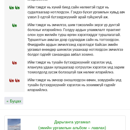
Ийм тэмдэг нь хүний биед сайн нөлөөтэй гэдэг нь
судалгаагаар нотлогдсон. Гэхдээ бүхэл ургамлын хувьд авч
үзвэл 3 одтой бүтээгдэхүүнийг арай гүйцэхгүй аж.
Ийм тэмдэг нь эмчилгээ, шим тэжээлийн эерэг үр дүнтэй
болохыг илэрхийлнэ. Голдуу ардын уламжлалт практикт
олон зуун жилийн турш өргөн хэрэглэгддэг туршлагатай.
Туршилтын амьтан дээр судлагдаж сайн нь тогтоогдсон.
Өчигдрийн ардын эмчилгээнд хэрэглэдэг байсан эмийн
ургамал өнөөдөр шинжлэх ухаанаар нотлогдсон эмчилгээ
болдог гэдгийг санаандаа авбал зохино.
Ийм тэмдэг нь тухайн бүтээгдэхүүнийг хэрэглэх үед,
ялангуяа удаан хугацаагаар хэтрүүлэн хэрэглэх үед зарим
тохиолдолд үүсэж болзошгүй гаж нөлөөг илэрийлнэ.
Ийм тэмдэг нь эмчээр оношлогдсон өвчин, зовуурийн үед
тухайн бүтээгдэхүүнийг хэрэглэх нь зохимжгүй гэдгийг
илэрхийлнэ.
« Буцах
Дарьганга ургамал
(эмийн ургамлын альбом – лавлах)