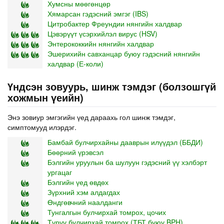
Хумсны мөөгөнцөр
Хямарсан гэдэсний эмгэг (IBS)
Цитробактер Фреундии нянгийн халдвар
Цэвэрүүт үсэрхийлэл вирус (HSV)
Энтерококкийн нянгийн халдвар
Эшерихийн савханцар буюу гэдэсний нянгийн
халдвар (Е-коли)
Үндсэн зовуурь, шинж тэмдэг (болзошгүй
хожмын үеийн)
Энэ зовиур эмгэгийн үед дараахь гол шинж тэмдэг,
симптомууд илэрдэг.
Бамбай булчирхайны дааврын илүүдэл (ББДИ)
Бөөрний үрэвсэл
Бэлгийн уруулын ба шулуун гэдэсний үү хэлбэрт
ургацаг
Бэлгийн үед өвдөх
Зүрхний хэм алдагдах
Өндгөвчний наалданги
Тунгалгын булчирхай томрох, цочих
Түрүү булчирхай томрох (ТБТ буюу BPH)