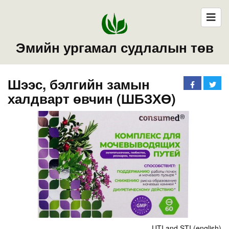
Эмийн ургамал судлалын төв
Шээс, бэлгийн замын
халдварт өвчин (ШБЗХӨ)
UTI and STI (english)