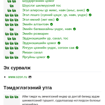
Шүүдэргэнийн цомог
Шүүслэг шилмүүсний тос
Эгэл алирсны үр жимс, навч (аньс, анис)
Эгэл лошго (сүений цэцэг, үр, навч, үндэс)
Эгэл өмхий (эмт өвс)
Эмийн алтантовч
Эмийн багваахайны үндэс, навч
Эмийн розмарин
Эрдэнэшишийн үр, сахал, тос
Эрдэнэшишийн цомог
Ялгуун цээнийн үндэс, согоон сав
Ямаан сахал
Яргуйны цомог
Эх сурвалж
www.ozon.ru
Тэмдэглэгээний утга
Ийм тэмдэг нь эмчилгээний өндөр үр дүнтэй бөгөөд эрдэм
шинжилгээний туршилт, судалгаагаар нотлогдсон болохыг
илэрхийлнэ.