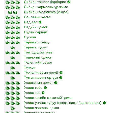
Сибирь тошлог барбарис
Сибирь хармагны үр жимс
Сибирь цүлдэгнүүр (үндэс)
Сонгинын хальс
Сөд өвс
Сөдийн цомог
Судан сарнай
Сүгмэл
Таримал гоньд
Таримал үсүү
Том цүлдмэг мөөг
Тошлогны цомог
Төлөгчийн цомог
Тунхуу
Турчаниновын яргуй
Түмэн навчит ортууз
Улааганын цомог
Улаан гоёо
Улаан тэс
Улаан тэсийн жимсний цомог
Улаан унаган туруу (цэцэг, навч: баавгайн чих)
Улаан чавганы цомог
Улиангарын цомог