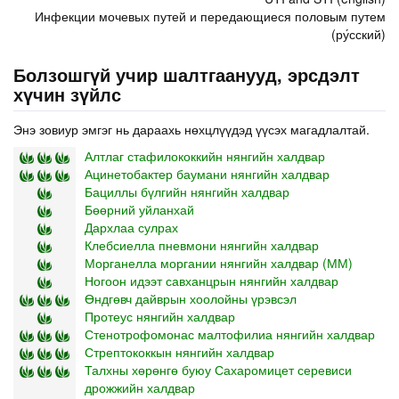
Инфекции мочевых путей и передающиеся половым путем
(ру́сский)
Болзошгүй учир шалтгаанууд, эрсдэлт
хүчин зүйлс
Энэ зовиур эмгэг нь дараахь нөхцлүүдэд үүсэх магадлалтай.
Алтлаг стафилококкийн нянгийн халдвар
Ацинетобактер баумани нянгийн халдвар
Бациллы бүлгийн нянгийн халдвар
Бөөрний уйланхай
Дархлаа сулрах
Клебсиелла пневмони нянгийн халдвар
Морганелла моргании нянгийн халдвар (ММ)
Ногоон идээт савханцрын нянгийн халдвар
Өндгөвч дайврын хоолойны үрэвсэл
Протеус нянгийн халдвар
Стенотрофомонас малтофилиа нянгийн халдвар
Стрептококкын нянгийн халдвар
Талхны хөрөнгө буюу Сахаромицет серевиси
дрожжийн халдвар