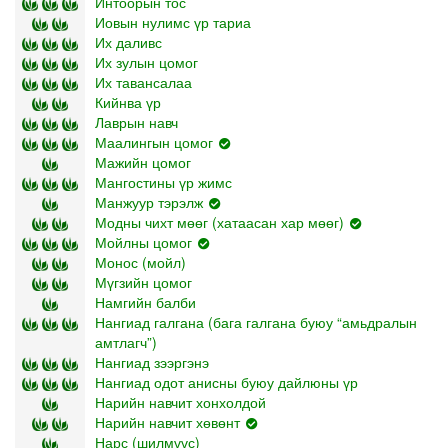
Интоорын тос
Иовын нулимс үр тариа
Их даливс
Их зулын цомог
Их тавансалаа
Кийнва үр
Лаврын навч
Маалингын цомог
Мажийн цомог
Мангостины үр жимс
Манжуур тэрэлж
Модны чихт мөөг (хатаасан хар мөөг)
Мойлны цомог
Монос (мойл)
Мүгзийн цомог
Намгийн балби
Нангиад галгана (бага галгана буюу “амьдралын
амтлагч”)
Нангиад зээргэнэ
Нангиад одот анисны буюу дайлюны үр
Нарийн навчит хонхолдой
Нарийн навчит хөвөнт
Нарс (шилмүүс)