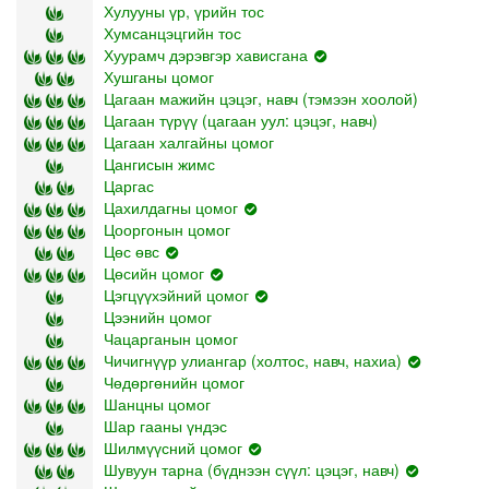
Хулууны үр, үрийн тос
Хумсанцэцгийн тос
Хуурамч дэрэвгэр хависгана
Хушганы цомог
Цагаан мажийн цэцэг, навч (тэмээн хоолой)
Цагаан түрүү (цагаан уул: цэцэг, навч)
Цагаан халгайны цомог
Цангисын жимс
Царгас
Цахилдагны цомог
Цооргонын цомог
Цөс өвс
Цөсийн цомог
Цэгцүүхэйний цомог
Цээнийн цомог
Чацарганын цомог
Чичигнүүр улиангар (холтос, навч, нахиа)
Чөдөргөнийн цомог
Шанцны цомог
Шар гааны үндэс
Шилмүүсний цомог
Шувуун тарна (бүднээн сүүл: цэцэг, навч)