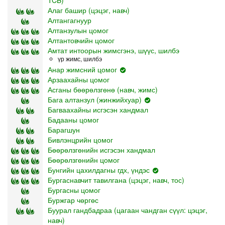
TCB)
Алаг башир (цэцэг, навч)
Алтангагнуур
Алтанзулын цомог
Алтантовчийн цомог
Амтат интоорын жимсгэнэ, шүүс, шилбэ
үр жимс, шилбэ
Анар жимсний цомог
Арзаахайны цомог
Асганы бөөрөлзгөнө (навч, жимс)
Бага алтанзул (жинжийхуар)
Багваахайны исгэсэн хандмал
Бадааны цомог
Барагшун
Бивлэнцрийн цомог
Бөөрөлзгөнийн исгэсэн хандмал
Бөөрөлзгөнийн цомог
Бунгийн цахилдагны гдх, үндэс
Бургаснавчит тавилгана (цэцэг, навч, тос)
Бургасны цомог
Буржгар чөргөс
Буурал гандбадраа (цагаан чандган сүүл: цэцэг,
навч)