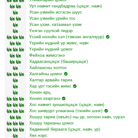
Урт навчит гандбадраа (цэцэг, навч)
Усан үзмийн исгэсэн шүүс
Усан үзмийн үрийн тос
Усан үзэм, хатаамал үзэм
Үнэгэн сүүлхэй лидэр
Үсхий нохойн хэл (тэмээн ангалзуур)
Үхрийн нүдний үр жимс, навч
Үхрийн нүдний цомог
Фейхоа жимсгэнэ
Хадаасанцэцэг (баширцэцэг)
Хайлаасны холтос
Халгайны цомог
Халтар арвайн тариа
Хар үрт тэсийн жимс
Хонин арц
Хонин зээргэнэ
Хос навчит зуншилцэцэг (цэцэг, навч)
Хос шивүүрт улаагана (тэхийн шээг)
Хошуу тариа (овъёс)-ны үр, ногоон навч, сүрэл
Хошуу тарианы цомог
Хөдөөний бираага (цэцэг, навч, үр)
Хөх нэрс