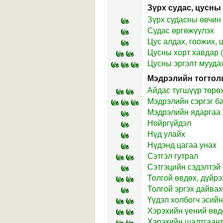
Зүрх судас, цусны
Зүрх судасны өвчин
Судас өргөжүүлэх
Цус алдах, гоожих, 
Цусны хорт хавдар 
Цусны эргэлт мууда
Мэдрэлийн тогтол
Айдас түгшүүр төрө
Мэдрэлийн сэргэг б
Мэдрэлийн ядаргаа
Нойргүйдэл
Нүд улайх
Нүдэнд цагаа унах
Сэтгэл гутрал
Сэтгэцийн сэдэлтэй
Толгой өвдөх, дүйрэ
Толгой эргэх дайвах
Үүдэл холбогч эсийн
Хэрэхийн үений өвд
Хэрэхийн шалтгаант