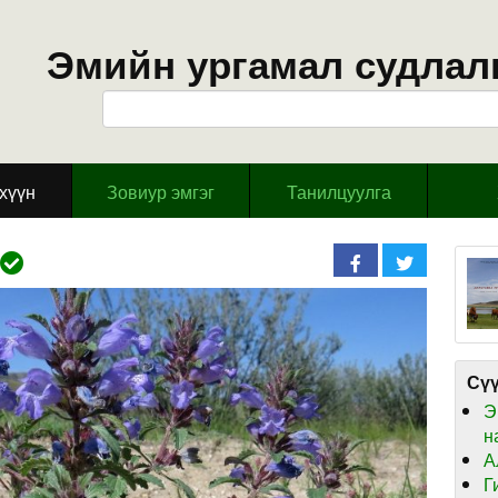
Эмийн ургамал судлал
эхүүн
Зовиур эмгэг
Танилцуулга
Сүү
Э
н
А
Г