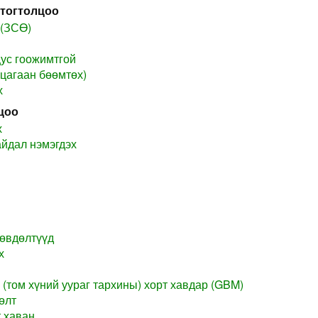
 тогтолцоо
 (ЗСӨ)
цус гоожимтгой
(цагаан бөөмтөх)
х
цоо
х
айдал нэмэгдэх
 өвдөлтүүд
х
 (том хүний уураг тархины) хорт хавдар (GBM)
өлт
 хаван