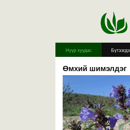
Hүүр хуудас
Бүтээгд
Өмхий шимэлдэг