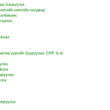
лах бэхжүүлэх
несийн нянгийн халдвар
 албиканс
гаалах
мжаах
ктив уургийг бууруулах: CRP, IL-6)
улах
айлах
жруулах
млох
йжруулах