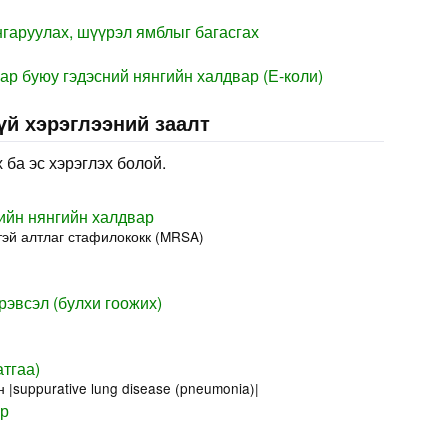
нгаруулах, шүүрэл ямблыг багасгах
р буюу гэдэсний нянгийн халдвар (Е-коли)
үй хэрэглээний заалт
 ба эс хэрэглэх болой.
ийн нянгийн халдвар
эй алтлаг стафилококк (MRSA)
рэвсэл (булхи гоожих)
тгаа)
 |suppurative lung disease (pneumonia)|
ар