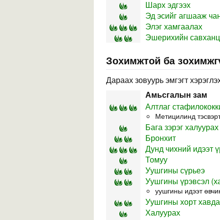
Шарх эдгээх
Эд эсийг агшааж ча
Элэг хамгаалах
Эшерихийн савханца
Зохимжтой ба зохимжг
Дараах зовуурь эмгэгт хэрэглэх
Амьсгалын зам
Алтлаг стафилококк
Метицилинд тэсвэрт
Бага зэрэг халуурах
Бронхит
Дунд чихний идээт ү
Томуу
Уушгины сүрьеэ
Уушгины үрэвсэл (ха
уушгины идээт өвчин
Уушгины хорт хавд
Халуурах