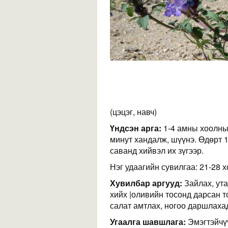
(цэцэг, навч)
Үндсэн арга:
1-4 амны хоолны 
минут хандалж, шүүнэ. Өдөрт 1
саванд хийвэл их зүгээр.
Нэг удаагийн сувилгаа: 21-28 х
Хувилбар аргууд:
Зайлах, ута
хийх |оливийн тосонд дарсан т
салат амтлах, ногоо даршлаха
Угаалга шавшлага:
Эмэгтэйчү