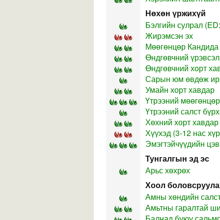
Нөхөн үржихүй
Бэлгийн сулрал (ED
Жирэмсэн эх
Мөөгөнцөр Кандида
Өндгөвчний үрэвсэл
Өндгөвчний хорт ха
Сарын юм өвдөж ир
Умайн хорт хавдар
Үтрээний мөөгөнцөр
Үтрээний салст бүр
Хөхний хорт хавдар
Хүүхэд (3-12 нас хүр
Эмэгтэйчүүдийн цэ
Тунгалгын эд эс
Арьс хөхрөх
Хоол боловсруула
Амны хөндийн салст
Амьтны гаралтай ш
Балнад буюу сальмо