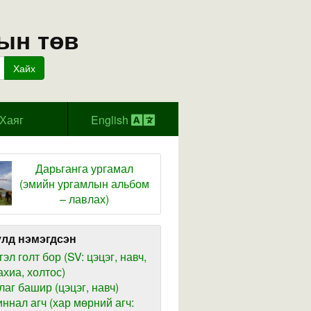
ын төв
Хайх
Хаяг
English
Дарьганга ургамал
(эмийн ургамлын альбом
– лавлах)
лд нэмэгдсэн
гэл голт бор (SV: цэцэг, навч,
ахиа, холтос)
лаг башир (цэцэг, навч)
иннал агч (хар мөрний агч: