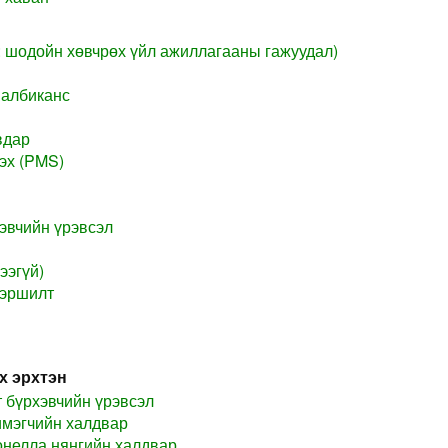
: шодойн хөвчрөх үйл ажиллагааны гажуудал)
 албиканс
вдар
эх (PMS)
хэвчийн үрэвсэл
ээгүй)
вэршилт
х эрхтэн
 бүрхэвчийн үрэвсэл
имэгчийн халдвар
нелла нянгийн халдвар