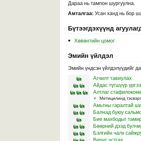
Дараа нь тампон шургуулна.
Амталгаа:
Усан ханд нь бор ша
Бүтээгдэхүүнд агуулаг
Хөвөнтийн цомог
Эмийн үйлдэл
Эмийн үндсэн үйлдэлүүдийг да
Агчилт тавиулах
Айдас түгшүүр үргээ
Алтлаг стафилококк
Метицилинд тэсвэрт
Амьтны гаралтай ш
Балнад буюу сальмо
Бие махбодыг тамир
Бөөрний дээд булчи
Бэлгийн чалх сайжр
Вирүс устгах