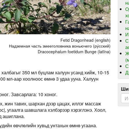
н
О
х
Г
н
И
Fetid Dragonhead (english)
С
Надземная часть змееголовника воньючего (ру́сский)
а
Dracocephalum foetidum Bunge (latīna)
Ж
(
С
Д
халбагыг 350 мл буцлам халуун усанд хийж, 10-15
00 мл-аар хоолноос өмнө 3 удаа ууна. Халуун
Шин
оног. Завсарлага: 10 хоног.
х, жин тавих, шархан дээр цацах, иллэг массаж
ос|, угаалга шавшлага хэлбэрээр хэрэглэнэ. Хоол,
д ашиглана.
үдийн өвчлөлийн хувьд унтахын өмнө угаана.