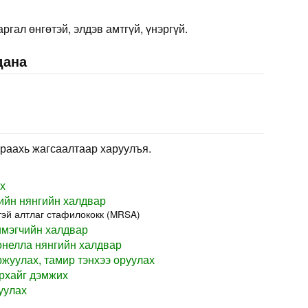
ргал өнгөтэй, элдэв амтгүй, үнэргүй.
дана
раахь жагсаалтаар харуулъя.
х
ийн нянгийн халдвар
эй алтлаг стафилококк (MRSA)
имэгчийн халдвар
нелла нянгийн халдвар
жуулах, тамир тэнхээ оруулах
рхайг дэмжих
уулах