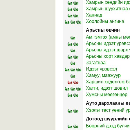
Хамрын хөндийн идэ
Хамрын шуухитнаа (
Ханиад
Хоолойны ангина
Арьсны өвчин
Ам гэмтэх (амны мө
Арьсны идээт үрэвс
Арьсны идээт шарх 
Арьсны хорт хавдар
Загатнаа
Идээт үрэвсэл
Хамуу, маажуур
Харшил хөдөлгөж б
Хатги, идээт шовил
Хумсны мөөгөнцөр
Ауто дархлааны ө
Хэрлэг төст үений ү
Дотоод шүүрлийн 
Бөөрний дээд булчи