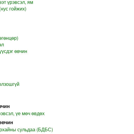
эт үрэвсэл, ям
нус гойжих)
өгөнцөр)
эл
үүсдэг өвчин
олзошгүй
вчин
рэвсэл, үе мөч өвдөх
өвчин
рхайны сульдаа (БДБС)