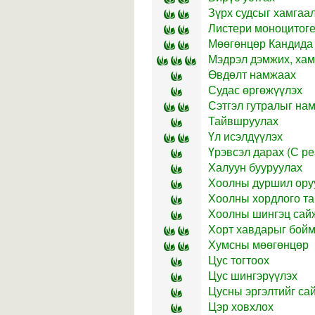
Зүрх судсыг хамгаа
Листери моноцитоге
Мөөгөнцөр Кандида
Мэдрэл дэмжих, хам
Өвдөлт намжаах
Судас өргөжүүлэх
Сэтгэл гутралыг на
Тайвшруулах
Үл исэлдүүлэх
Үрэвсэл дарах (С реа
Халуун бууруулах
Хоолны дуршил ору
Хоолны хордлого т
Хоолны шингэц сай
Хорт хавдарыг бой
Хумсны мөөгөнцөр
Цус тогтоох
Цус шингэрүүлэх
Цусны эргэлтийг са
Цэр ховхлох