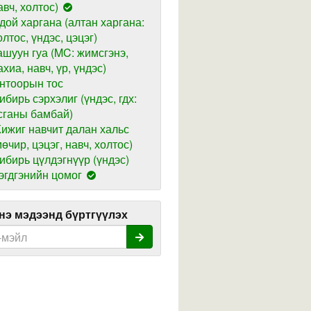
авч, холтос)
дой харгана (алтан харгана:
олтос, үндэс, цэцэг)
ашуун гуа (MC: жимсгэнэ,
ахиа, навч, үр, үндэс)
нтоорын тос
ибирь сэрхэлиг (үндэс, гдх:
сганы бамбай)
ижиг навчит далан хальс
мөчир, цэцэг, навч, холтос)
ибирь цүлдэгнүүр (үндэс)
эгдгэнийн цомог
э мэдээнд бүртгүүлэх