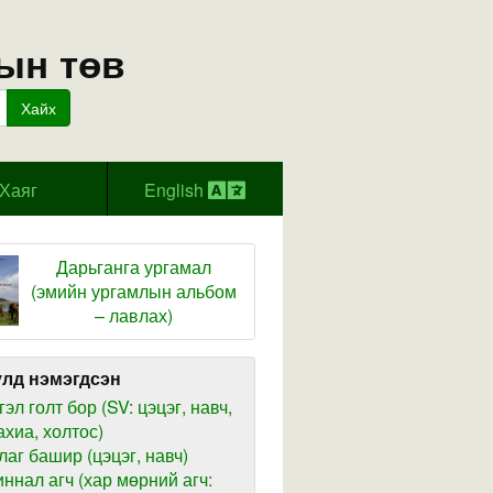
ын төв
Хайх
Хаяг
English
Дарьганга ургамал
(эмийн ургамлын альбом
– лавлах)
лд нэмэгдсэн
гэл голт бор (SV: цэцэг, навч,
ахиа, холтос)
лаг башир (цэцэг, навч)
иннал агч (хар мөрний агч: