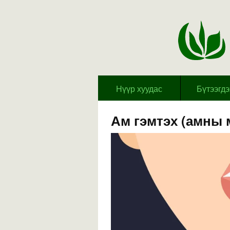
Hүүр хуудас
Бүтээгд
Ам гэмтэх (амны 