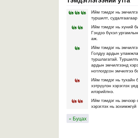
Ийм тэмдэг нь эмчилгэ
туршилт, судалгаагаар
Ийм тэмдэг нь хүний б
Гэхдээ бүхэл ургамлын 
аж.
Ийм тэмдэг нь эмчилгэ
Голдуу ардын уламжлал
туршлагатай. Туршилты
ардын эмчилгээнд хэр
нотлогдсон эмчилгээ б
Ийм тэмдэг нь тухайн б
хэтрүүлэн хэрэглэх үе
илэрийлнэ.
Ийм тэмдэг нь эмчээр 
хэрэглэх нь зохимжгүй 
« Буцах