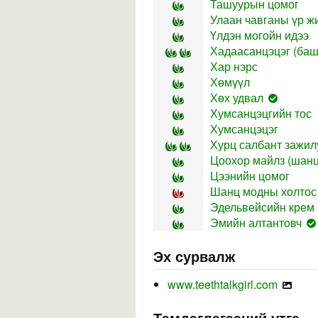
Ташуурын цомог
Улаан чавганы үр ж
Үлдэн могойн идээ
Хадаасанцэцэг (баш
Хар нэрс
Хөмүүл
Хөх удвал
Хумсанцэцгийн тос
Хумсанцэцэг
Хурц салбант зажил
Цоохор майлз (шанц
Цээнийн цомог
Шанц модны холтос
Эдельвейсийн крем
Эмийн алтантовч
Эх сурвалж
www.teethtalkgirl.com
Тэмдэглэгээний утга