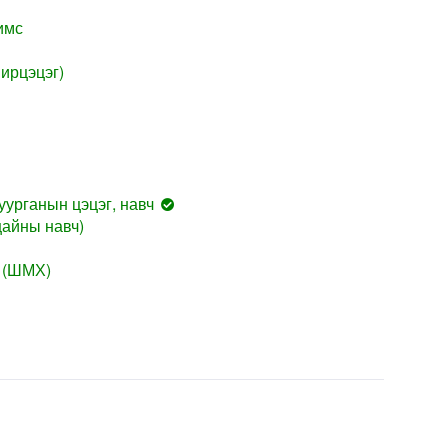
имс
ирцэцэг)
уурганын цэцэг, навч
айны навч)
 (ШМХ)