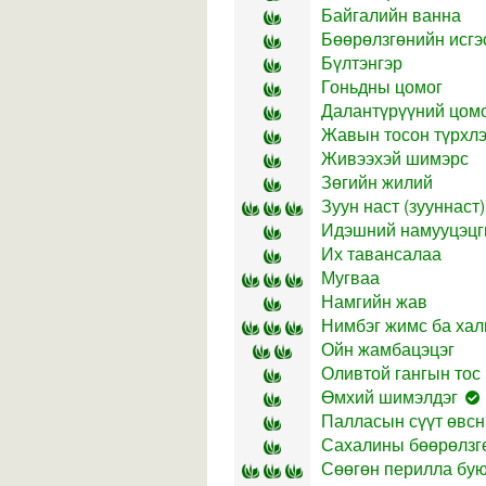
Байгалийн ванна
Бөөрөлзгөнийн исгэ
Бүлтэнгэр
Гоньдны цомог
Далантүрүүний цом
Жавын тосон түрхлэ
Живээхэй шимэрс
Зөгийн жилий
Зуун наст (зууннаст)
Идэшний намууцэцг
Их тавансалаа
Мугваа
Намгийн жав
Нимбэг жимс ба хал
Ойн жамбацэцэг
Оливтой гангын тос
Өмхий шимэлдэг
Палласын сүүт өвсни
Сахалины бөөрөлзгө
Сөөгөн перилла бую