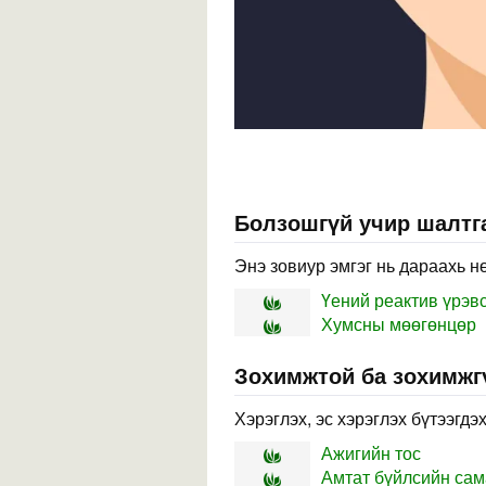
Болзошгүй учир шалтга
Энэ зовиур эмгэг нь дараахь н
Үений реактив үрэв
Хумсны мөөгөнцөр
Зохимжтой ба зохимжг
Хэрэглэх, эс хэрэглэх бүтээгдэ
Ажигийн тос
Амтат бүйлсийн сам