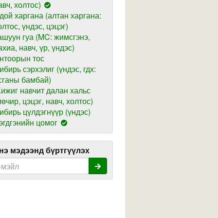
авч, холтос)
дой харгана (алтан харгана:
олтос, үндэс, цэцэг)
ашуун гуа (MC: жимсгэнэ,
ахиа, навч, үр, үндэс)
нтоорын тос
ибирь сэрхэлиг (үндэс, гдх:
сганы бамбай)
ижиг навчит далан хальс
мөчир, цэцэг, навч, холтос)
ибирь цүлдэгнүүр (үндэс)
эгдгэнийн цомог
э мэдээнд бүртгүүлэх