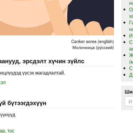
н
О
х
Г
н
И
Canker sores (english)
С
Молочница (ру́сский)
а
Ж
анууд, эрсдэлт хүчин зүйлс
(
С
өхцлүүдэд үүсэх магадлалтай.
Д
сэл
Шин
үй бүтээгдэхүүн
хүүнүүд
ар, тос