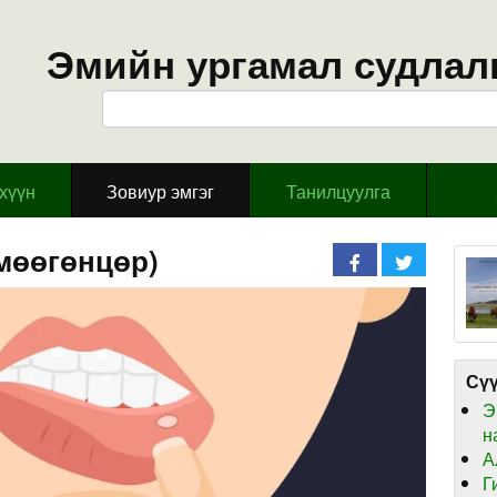
Эмийн ургамал судлал
эхүүн
Зовиур эмгэг
Танилцуулга
мөөгөнцөр)
Сүү
Э
н
А
Г