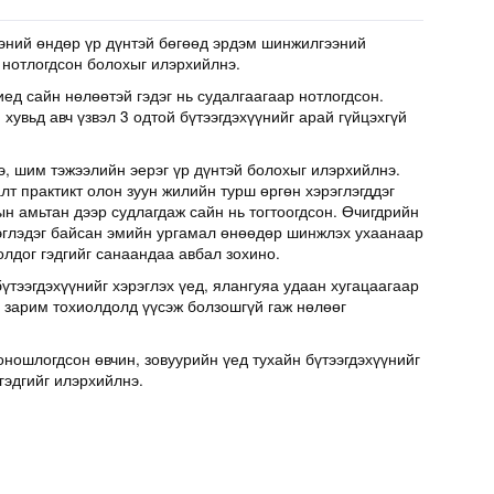
эний өндөр үр дүнтэй бөгөөд эрдэм шинжилгээний
 нотлогдсон болохыг илэрхийлнэ.
иед сайн нөлөөтэй гэдэг нь судалгаагаар нотлогдсон.
хувьд авч үзвэл 3 одтой бүтээгдэхүүнийг арай гүйцэхгүй
э, шим тэжээлийн эерэг үр дүнтэй болохыг илэрхийлнэ.
т практикт олон зуун жилийн турш өргөн хэрэглэгддэг
н амьтан дээр судлагдаж сайн нь тогтоогдсон. Өчигдрийн
эглэдэг байсан эмийн ургамал өнөөдөр шинжлэх ухаанаар
олдог гэдгийг санаандаа авбал зохино.
үтээгдэхүүнийг хэрэглэх үед, ялангуяа удаан хугацаагаар
д зарим тохиолдолд үүсэж болзошгүй гаж нөлөөг
оношлогдсон өвчин, зовуурийн үед тухайн бүтээгдэхүүнийг
гэдгийг илэрхийлнэ.