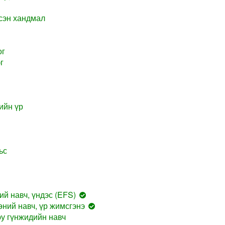
сэн хандмал
ог
г
ийн үр
ьс
й навч, үндэс (EFS)
ний навч, үр жимсгэнэ
у гүнжидийн навч