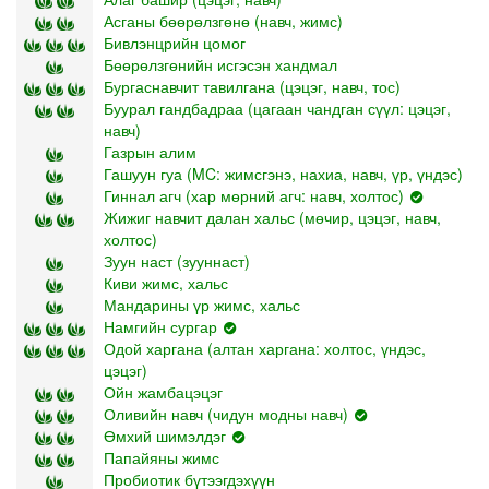
Асганы бөөрөлзгөнө (навч, жимс)
Бивлэнцрийн цомог
Бөөрөлзгөнийн исгэсэн хандмал
Бургаснавчит тавилгана (цэцэг, навч, тос)
Буурал гандбадраа (цагаан чандган сүүл: цэцэг,
навч)
Газрын алим
Гашуун гуа (MC: жимсгэнэ, нахиа, навч, үр, үндэс)
Гиннал агч (хар мөрний агч: навч, холтос)
Жижиг навчит далан хальс (мөчир, цэцэг, навч,
холтос)
Зуун наст (зууннаст)
Киви жимс, хальс
Мандарины үр жимс, хальс
Намгийн сургар
Одой харгана (алтан харгана: холтос, үндэс,
цэцэг)
Ойн жамбацэцэг
Оливийн навч (чидун модны навч)
Өмхий шимэлдэг
Папайяны жимс
Пробиотик бүтээгдэхүүн