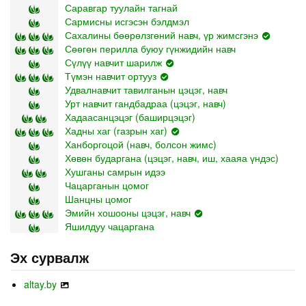
Саравгар туулайн тагнай
Сармисны исгэсэн бэлдмэл
Сахалины бөөрөлзгөний навч, үр жимсгэнэ
Сөөгөн перилла буюу гүнжидийн навч
Сүлүү навчит шарилж
Түмэн навчит ортууз
Удвалнавчит тавилганын цэцэг, навч
Урт навчит гандбадраа (цэцэг, навч)
Хадаасанцэцэг (баширцэцэг)
Хадны хаг (газрын хаг)
Ханборгоцой (навч, болсон жимс)
Хөвөн бударгана (цэцэг, навч, иш, хааяа үндэс)
Хушганы самрын идээ
Чацарганын цомог
Шанцны цомог
Эмийн хошооны цэцэг, навч
Яшилдуу чацаргана
Эх сурвалж
altay.by