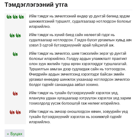
Тэмдэглэгээний утга
Ийм тэмдэг нь эмчилгээний өндөр үр дүнтэй бөгөөд эрдэм
шинжилгээний туршилт, судалгаагаар нотлогдсон болохыг
илэрхийлнэ.
Ийм тэмдэг нь хүний биед сайн нөлөөтэй гэдэг нь
судалгаагаар нотлогдсон. Гэхдээ бүхэл ургамлын хувьд авч
үзвэл 3 одтой бүтээгдэхүүнийг арай гүйцэхгүй аж.
Ийм тэмдэг нь эмчилгээ, шим тэжээлийн эерэг үр дүнтэй
болохыг илэрхийлнэ. Голдуу ардын уламжлалт практикт
олон зуун жилийн турш өргөн хэрэглэгддэг туршлагатай.
Туршилтын амьтан дээр судлагдаж сайн нь тогтоогдсон.
Өчигдрийн ардын эмчилгээнд хэрэглэдэг байсан эмийн
ургамал өнөөдөр шинжлэх ухаанаар нотлогдсон эмчилгээ
болдог гэдгийг санаандаа авбал зохино.
Ийм тэмдэг нь тухайн бүтээгдэхүүнийг хэрэглэх үед,
ялангуяа удаан хугацаагаар хэтрүүлэн хэрэглэх үед зарим
тохиолдолд үүсэж болзошгүй гаж нөлөөг илэрийлнэ.
Ийм тэмдэг нь эмчээр оношлогдсон өвчин, зовуурийн үед
тухайн бүтээгдэхүүнийг хэрэглэх нь зохимжгүй гэдгийг
илэрхийлнэ.
« Буцах