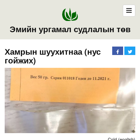
Эмийн ургамал судлалын төв
Хамрын шуухитнаа (нус
гойжих)
Cold (english)