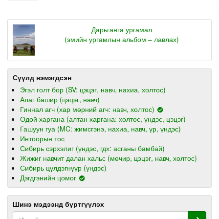
Дарьганга ургамал
(эмийн ургамлын альбом – лавлах)
Сүүлд нэмэгдсэн
Эгэл голт бор (SV: цэцэг, навч, нахиа, холтос)
Алаг башир (цэцэг, навч)
Гиннал агч (хар мөрний агч: навч, холтос)
Одой харгана (алтан харгана: холтос, үндэс, цэцэг)
Гашуун гуа (MC: жимсгэнэ, нахиа, навч, үр, үндэс)
Интоорын тос
Сибирь сэрхэлиг (үндэс, гдх: асганы бамбай)
Жижиг навчит далан хальс (мөчир, цэцэг, навч, холтос)
Сибирь цүлдэгнүүр (үндэс)
Дэгдгэнийн цомог
Шинэ мэдээнд бүртгүүлэх