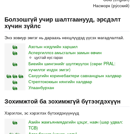
Насморк (ру́сский)
Болзошгүй учир шалтгаанууд, эрсдэлт
хүчин зүйлс
Энэ зовиур эмгэг нь дараахь нөхцлүүдэд үүсэх магадлалтай.
Азотын нэгдлийн харшил
Аспергиллоз амьсгалын замын өвчин
цустай нус гарах
Биеийн шингэнийг шүлтжүүлэх (сөрөг PRAL:
хүчиллэг ихдэх эмгэг)
Сахуугийн коринебактери савханцрын халдвар
Стрептококкын нянгийн халдвар
Улаанбурхан
Зохимжтой ба зохимжгүй бүтээгдэхүүн
Хэрэглэх, эс хэрэглэх бүтээгдэхүүнүүд
Азийн жамъянмядагийн цэцэг, навч (шар удвал:
TCB)
Алаг башир (цэцэг, навч)