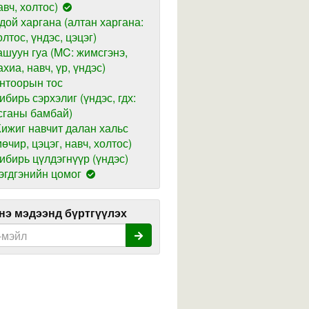
авч, холтос)
дой харгана (алтан харгана:
олтос, үндэс, цэцэг)
ашуун гуа (MC: жимсгэнэ,
ахиа, навч, үр, үндэс)
нтоорын тос
ибирь сэрхэлиг (үндэс, гдх:
сганы бамбай)
ижиг навчит далан хальс
мөчир, цэцэг, навч, холтос)
ибирь цүлдэгнүүр (үндэс)
эгдгэнийн цомог
э мэдээнд бүртгүүлэх