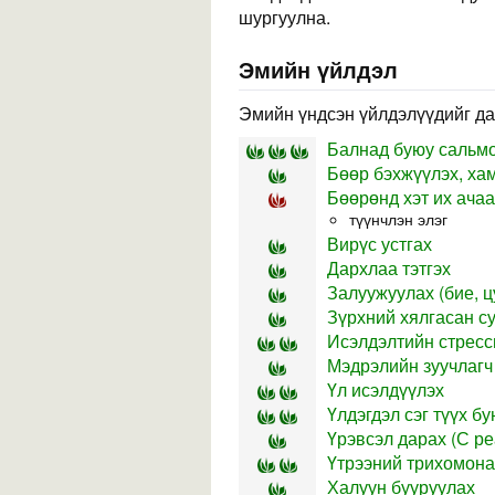
шургуулна.
Эмийн үйлдэл
Эмийн үндсэн үйлдэлүүдийг да
Балнад буюу сальмо
Бөөр бэхжүүлэх, ха
Бөөрөнд хэт их ачаа
түүнчлэн элэг
Вирүс устгах
Дархлаа тэтгэх
Залуужуулах (бие, ц
Зүрхний хялгасан с
Исэлдэлтийн стресс
Мэдрэлийн зуучлагч
Үл исэлдүүлэх
Үлдэгдэл сэг түүх б
Үрэвсэл дарах (С реа
Үтрээний трихомона
Халуун бууруулах