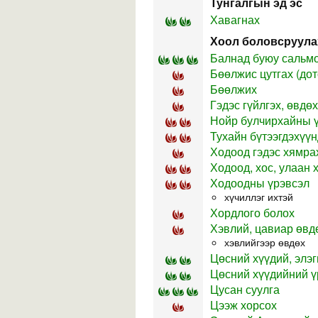
Тунгалгын эд эс
Хавагнах
Хоол боловсруула
Балнад буюу сальмо
Бөөлжис цутгах (до
Бөөлжих
Гэдэс гүйлгэх, өвдөх
Нойр булчирхайны 
Тухайн бүтээгдэхүүн
Ходоод гэдэс хямра
Ходоод, хос, улаан
Ходоодны үрэвсэл
хүчиллэг ихтэй
Хордлого болох
Хэвлий, цавиар өвд
хэвлийгээр өвдөх
Цөсний хүүдий, элэг
Цөсний хүүдийний ү
Цусан суулга
Цээж хорсох