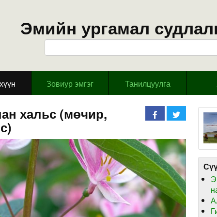
Эмийн ургамал судлал
эхүүн
Зовиур эмгэг
Танилцуулга
ан хальс (мөчир,
с)
Сүү
Э
н
А
Г