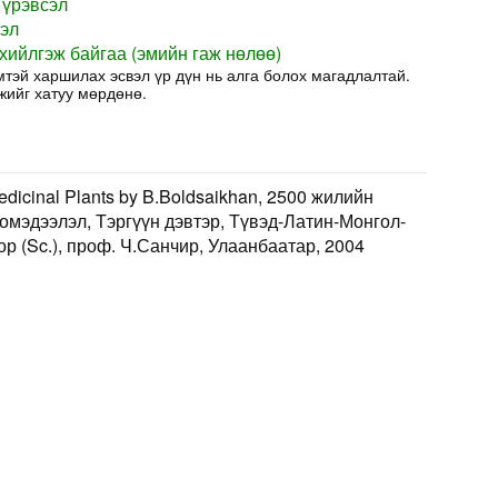
 үрэвсэл
сэл
хийлгэж байгаа (эмийн гаж нөлөө)
мтэй харшилах эсвэл үр дүн нь алга болох магадлалтай.
жийг хатуу мөрдөнө.
edicinal Plants by B.Boldsaikhan, 2500 жилийн
мэдээлэл, Тэргүүн дэвтэр, Түвэд-Латин-Монгол-
р (Sc.), проф. Ч.Санчир, Улаанбаатар, 2004