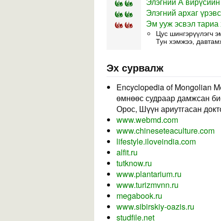
Элэгний А вирүсийн
Элэгний архаг үрэв
Эм ууж эсвэл тариа 
Цус шингэрүүлэгч э
Тун хэмжээ, давтам
Эх сурвалж
Encyclopedia of Mongolian M
өмнөөс судраар дамжсан био
Орос, Шүүн ариутгасан докто
www.webmd.com
www.chineseteaculture.com
lifestyle.iloveindia.com
alfit.ru
tutknow.ru
www.plantarium.ru
www.turizmvnn.ru
megabook.ru
www.sibirskiy-oazis.ru
studfile.net