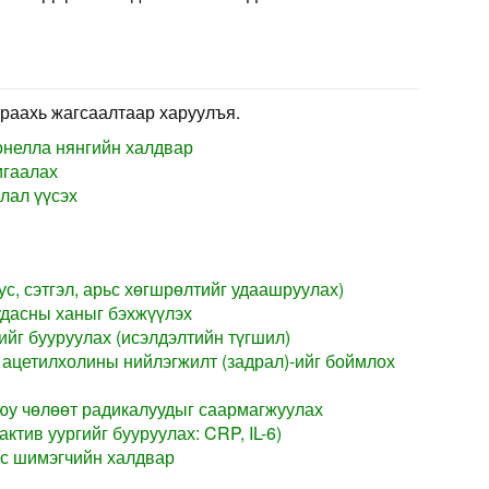
раахь жагсаалтаар харуулъя.
нелла нянгийн халдвар
мгаалах
лал үүсэх
ус, сэтгэл, арьс хөгшрөлтийг удаашруулах)
удасны ханыг бэхжүүлэх
ийг бууруулах (исэлдэлтийн түгшил)
 ацетилхолины нийлэгжилт (задрал)-ийг боймлох
уюу чөлөөт радикалуудыг саармагжуулах
ктив уургийг бууруулах: CRP, IL-6)
с шимэгчийн халдвар