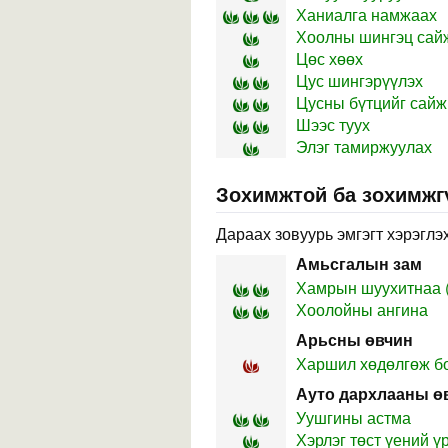
Ханиалга намжаах
Хоолны шингэц сай
Цөс хөөх
Цус шингэрүүлэх
Цусны бүтцийг сайж
Шээс туух
Элэг тамиржуулах
Зохимжтой ба зохимжг
Дараах зовуурь эмгэгт хэрэглэх
Амьсгалын зам
Хамрын шуухитнаа (
Хоолойны ангина
Арьсны өвчин
Харшил хөдөлгөж б
Ауто дархлааны ө
Уушгины астма
Хэрлэг төст үений ү