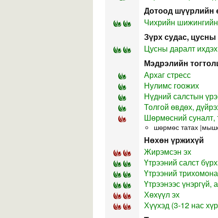
Дотоод шүүрлийн 
Чихрийн шижингийн
Зүрх судас, цусны
Цусны даралт ихдэх
Мэдрэлийн тогтол
Архаг стресс
Нулимс гоожих
Нүдний салстын үрэ
Толгой өвдөх, дүйрэ
Шөрмөсний суналт, т
шөрмөс татах |мыш
Нөхөн үржихүй
Жирэмсэн эх
Үтрээний салст бүр
Үтрээний трихомона
Үтрээнээс үнэргүй, 
Хөхүүл эх
Хүүхэд (3-12 нас хүр