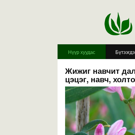
Hүүр хуудас
Бүтээгд
Жижиг навчит дал
цэцэг, навч, холто