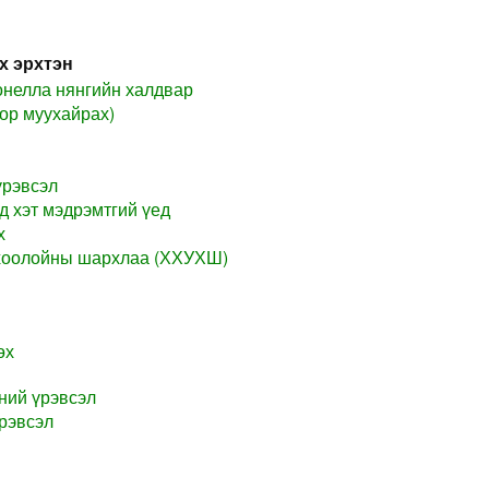
х эрхтэн
нелла нянгийн халдвар
тор муухайрах)
үрэвсэл
д хэт мэдрэмтгий үед
х
 хоолойны шархлаа (ХХУХШ)
өх
ний үрэвсэл
рэвсэл