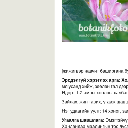
|жижигвэр навчит баширгана б
Эрсдэлгүй хэрэглэх арга:
Хо
мл усанд хийж, зөөлөн гал дээр
Өдөрт 1-2 амны хоолны халбаг
Зайлах, жин тавих, угааж шавш
Нэг удаагийн уулт: 14 хоног, за
Угаалга шавшлага:
Эмэгтэйчү
Хандандаа маалингын тос дуса