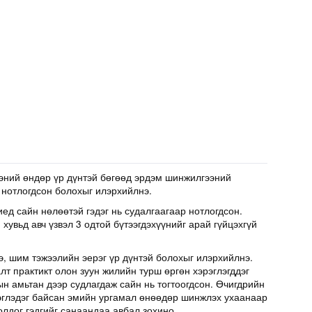
эний өндөр үр дүнтэй бөгөөд эрдэм шинжилгээний
 нотлогдсон болохыг илэрхийлнэ.
иед сайн нөлөөтэй гэдэг нь судалгаагаар нотлогдсон.
хувьд авч үзвэл 3 одтой бүтээгдэхүүнийг арай гүйцэхгүй
э, шим тэжээлийн эерэг үр дүнтэй болохыг илэрхийлнэ.
т практикт олон зуун жилийн турш өргөн хэрэглэгддэг
н амьтан дээр судлагдаж сайн нь тогтоогдсон. Өчигдрийн
эглэдэг байсан эмийн ургамал өнөөдөр шинжлэх ухаанаар
олдог гэдгийг санаандаа авбал зохино.