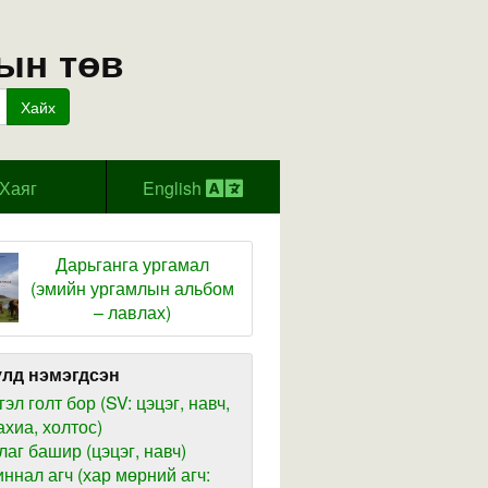
ын төв
Хайх
Хаяг
English
Дарьганга ургамал
(эмийн ургамлын альбом
– лавлах)
лд нэмэгдсэн
гэл голт бор (SV: цэцэг, навч,
ахиа, холтос)
лаг башир (цэцэг, навч)
иннал агч (хар мөрний агч: