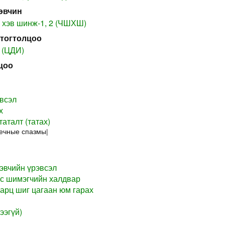
өвчин
 хэв шинж-1, 2 (ЧШХШ)
 тогтолцоо
 (ЦДИ)
цоо
всэл
х
аталт (татах)
ечные спазмы|
хэвчийн үрэвсэл
с шимэгчийн халдвар
аарц шиг цагаан юм гарах
ээгүй)