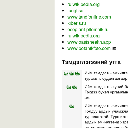
ru.wikipedia.org
fungi.su
www.tandfonline.com
kiberis.ru
ecoplant-pitomnik.ru
ru.wikipedia.org
www.oasishealth.app
www.botanikfoto.com
Тэмдэглэгээний утга
Ийм тэмдэг нь эмчилгэ
туршилт, судалгаагаар
Ийм тэмдэг нь хүний б
Гэхдээ бүхэл ургамлын 
аж.
Ийм тэмдэг нь эмчилгэ
Голдуу ардын уламжлал
туршлагатай. Туршилты
ардын эмчилгээнд хэр
нотлогдсон эмчилгээ б