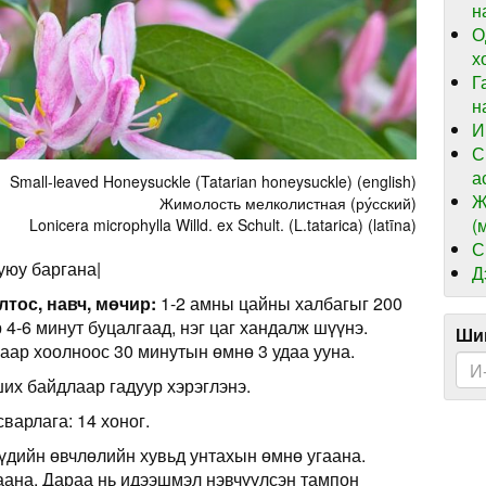
н
О
х
Г
н
И
С
а
Small-leaved Honeysuckle (Tatarian honeysuckle) (english)
Ж
Жимолость мелколистная (ру́сский)
(
Lonicera microphylla Willd. ex Schult. (L.tatarica) (latīna)
С
уюу баргана|
Д
лтос, навч, мөчир:
1-2 амны цайны халбагыг 200
 4-6 минут буцалгаад, нэг цаг хандалж шүүнэ.
Шин
аар хоолноос 30 минутын өмнө 3 удаа ууна.
их байдлаар гадуур хэрэглэнэ.
сварлага: 14 хоног.
үдийн өвчлөлийн хувьд унтахын өмнө угаана.
ана. Дараа нь идээшмэл нэвчүүлсэн тампон