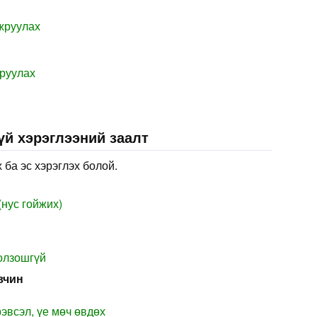
жруулах
руулах
үй хэрэглээний заалт
 ба эс хэрэглэх болой.
нус гойжих)
олзошгүй
вчин
рэвсэл, үе мөч өвдөх