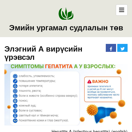
Эмийн ургамал судлалын төв
Элэгний А вирүсийн
үрэвсэл
Hepatitis A (infectious hepatitis) (english)