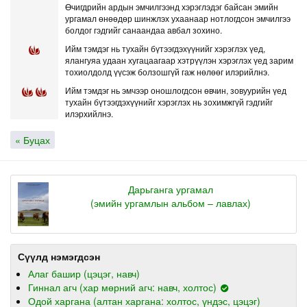
Өчигдрийн ардын эмчилгээнд хэрэглэдэг байсан эмийн
ургамал өнөөдөр шинжлэх ухаанаар нотлогдсон эмчилгээ
болдог гэдгийг санаандаа авбал зохино.
Ийм тэмдэг нь тухайн бүтээгдэхүүнийг хэрэглэх үед,
ялангуяа удаан хугацаагаар хэтрүүлэн хэрэглэх үед зарим
тохиолдолд үүсэж болзошгүй гаж нөлөөг илэрийлнэ.
Ийм тэмдэг нь эмчээр оношлогдсон өвчин, зовуурийн үед
тухайн бүтээгдэхүүнийг хэрэглэх нь зохимжгүй гэдгийг
илэрхийлнэ.
« Буцах
Дарьганга ургамал
(эмийн ургамлын альбом – лавлах)
Сүүлд нэмэгдсэн
Алаг башир (цэцэг, навч)
Гиннал агч (хар мөрний агч: навч, холтос)
Одой харгана (алтан харгана: холтос, үндэс, цэцэг)