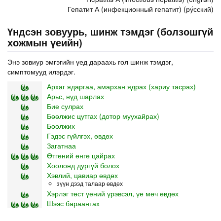
Гепатит А (инфекционный гепатит) (ру́сский)
Үндсэн зовуурь, шинж тэмдэг (болзошгүй
хожмын үеийн)
Энэ зовиур эмгэгийн үед дараахь гол шинж тэмдэг,
симптомууд илэрдэг.
Архаг ядаргаа, амархан ядрах (хариу тасрах)
Арьс, нүд шарлах
Бие сулрах
Бөөлжис цутгах (дотор муухайрах)
Бөөлжих
Гэдэс гүйлгэх, өвдөх
Загатнаа
Өтгөний өнгө цайрах
Хоолонд дургүй болох
Хэвлий, цавиар өвдөх
зүүн дээд талаар өвдөх
Хэрлэг төст үений үрэвсэл, үе мөч өвдөх
Шээс бараантах