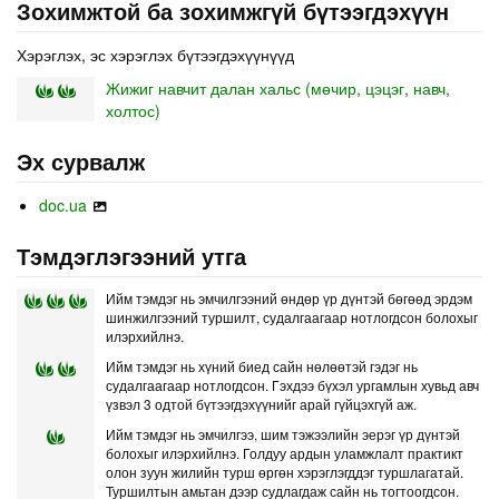
Зохимжтой ба зохимжгүй бүтээгдэхүүн
Хэрэглэх, эс хэрэглэх бүтээгдэхүүнүүд
Жижиг навчит далан хальс (мөчир, цэцэг, навч,
холтос)
Эх сурвалж
doc.ua
Тэмдэглэгээний утга
Ийм тэмдэг нь эмчилгээний өндөр үр дүнтэй бөгөөд эрдэм
шинжилгээний туршилт, судалгаагаар нотлогдсон болохыг
илэрхийлнэ.
Ийм тэмдэг нь хүний биед сайн нөлөөтэй гэдэг нь
судалгаагаар нотлогдсон. Гэхдээ бүхэл ургамлын хувьд авч
үзвэл 3 одтой бүтээгдэхүүнийг арай гүйцэхгүй аж.
Ийм тэмдэг нь эмчилгээ, шим тэжээлийн эерэг үр дүнтэй
болохыг илэрхийлнэ. Голдуу ардын уламжлалт практикт
олон зуун жилийн турш өргөн хэрэглэгддэг туршлагатай.
Туршилтын амьтан дээр судлагдаж сайн нь тогтоогдсон.