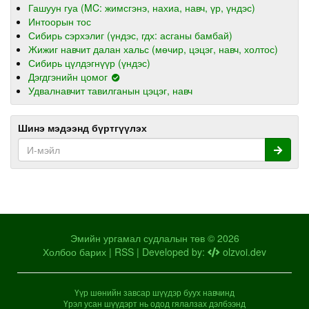
Гашуун гуа (MC: жимсгэнэ, нахиа, навч, үр, үндэс)
Интоорын тос
Сибирь сэрхэлиг (үндэс, гдх: асганы бамбай)
Жижиг навчит далан хальс (мөчир, цэцэг, навч, холтос)
Сибирь цүлдэгнүүр (үндэс)
Дэгдгэнийн цомог
Удвалнавчит тавилганын цэцэг, навч
Шинэ мэдээнд бүртгүүлэх
Эмийн ургамал судлалын төв © 2026
Холбоо барих
|
RSS
| Developed by:
olzvoi.dev
Үүр шөнийн завсар шүүдэр буух навчинд
Үрэл усан шүүдэрт нь одод гялалзах дэлбээнд