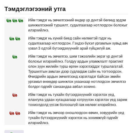
Тэмдэглэгээний утга
Ийм тэмдэг нь эмчилгээний өндөр үр дүнтэй бөгөөд эрдэм
шинжилгээний туршилт, судалгаагаар нотлогдсон болохыг
илэрхийлнэ.
Ийм тэмдэг нь хүний биед сайн нөлөөтэй гэдэг нь
судалгаагаар нотлогдсон. Гэхдээ бүхэл ургамлын хувьд авч
үзвэл 3 одтой бүтээгдэхүүнийг арай гүйцэхгүй аж.
Ийм тэмдэг нь эмчилгээ, шим тэжээлийн эерэг үр дүнтэй
болохыг илэрхийлнэ. Голдуу ардын уламжлалт практикт
олон зуун жилийн турш өргөн хэрэглэгддэг туршлагатай.
Туршилтын амьтан дээр судлагдаж сайн нь тогтоогдсон.
Өчигдрийн ардын эмчилгээнд хэрэглэдэг байсан эмийн
ургамал өнөөдөр шинжлэх ухаанаар нотлогдсон эмчилгээ
болдог гэдгийг санаандаа авбал зохино.
Ийм тэмдэг нь тухайн бүтээгдэхүүнийг хэрэглэх үед,
ялангуяа удаан хугацаагаар хэтрүүлэн хэрэглэх үед зарим
тохиолдолд үүсэж болзошгүй гаж нөлөөг илэрийлнэ.
Ийм тэмдэг нь эмчээр оношлогдсон өвчин, зовуурийн үед
тухайн бүтээгдэхүүнийг хэрэглэх нь зохимжгүй гэдгийг
илэрхийлнэ.