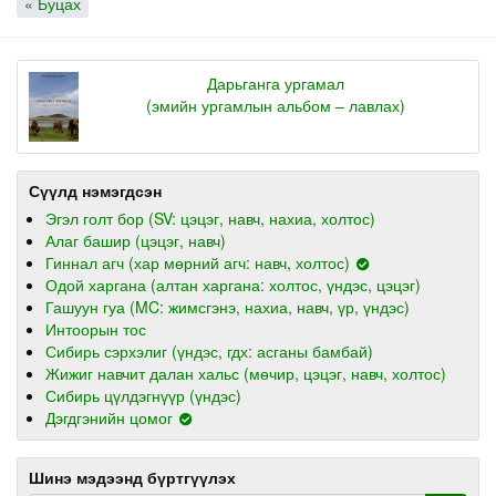
« Буцах
Дарьганга ургамал
(эмийн ургамлын альбом – лавлах)
Сүүлд нэмэгдсэн
Эгэл голт бор (SV: цэцэг, навч, нахиа, холтос)
Алаг башир (цэцэг, навч)
Гиннал агч (хар мөрний агч: навч, холтос)
Одой харгана (алтан харгана: холтос, үндэс, цэцэг)
Гашуун гуа (MC: жимсгэнэ, нахиа, навч, үр, үндэс)
Интоорын тос
Сибирь сэрхэлиг (үндэс, гдх: асганы бамбай)
Жижиг навчит далан хальс (мөчир, цэцэг, навч, холтос)
Сибирь цүлдэгнүүр (үндэс)
Дэгдгэнийн цомог
Шинэ мэдээнд бүртгүүлэх