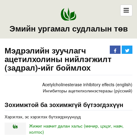
Эмийн ургамал судлалын төв
Мэдрэлийн зуучлагч
ацетилхолины нийлэгжилт
(задрал)-ийг боймлох
Acetylcholinesterase inhibitory effects (english)
Ингибиторы ацетилхолинэстеразы (ру́сский)
Зохимжтой ба зохимжгүй бүтээгдэхүүн
Хэрэглэх, эс хэрэглэх бүтээгдэхүүнүүд
Жижиг навчит далан хальс (мөчир, цэцэг, навч,
холтос)