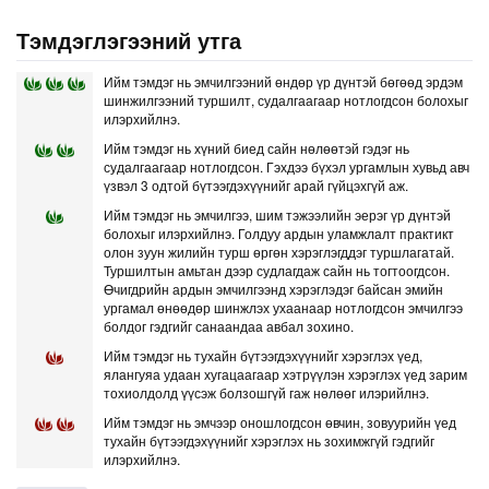
Тэмдэглэгээний утга
Ийм тэмдэг нь эмчилгээний өндөр үр дүнтэй бөгөөд эрдэм
шинжилгээний туршилт, судалгаагаар нотлогдсон болохыг
илэрхийлнэ.
Ийм тэмдэг нь хүний биед сайн нөлөөтэй гэдэг нь
судалгаагаар нотлогдсон. Гэхдээ бүхэл ургамлын хувьд авч
үзвэл 3 одтой бүтээгдэхүүнийг арай гүйцэхгүй аж.
Ийм тэмдэг нь эмчилгээ, шим тэжээлийн эерэг үр дүнтэй
болохыг илэрхийлнэ. Голдуу ардын уламжлалт практикт
олон зуун жилийн турш өргөн хэрэглэгддэг туршлагатай.
Туршилтын амьтан дээр судлагдаж сайн нь тогтоогдсон.
Өчигдрийн ардын эмчилгээнд хэрэглэдэг байсан эмийн
ургамал өнөөдөр шинжлэх ухаанаар нотлогдсон эмчилгээ
болдог гэдгийг санаандаа авбал зохино.
Ийм тэмдэг нь тухайн бүтээгдэхүүнийг хэрэглэх үед,
ялангуяа удаан хугацаагаар хэтрүүлэн хэрэглэх үед зарим
тохиолдолд үүсэж болзошгүй гаж нөлөөг илэрийлнэ.
Ийм тэмдэг нь эмчээр оношлогдсон өвчин, зовуурийн үед
тухайн бүтээгдэхүүнийг хэрэглэх нь зохимжгүй гэдгийг
илэрхийлнэ.