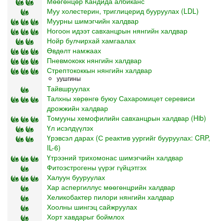
Мөөгөнцөр Кандида албиканс
Муу холестерин, триглицерид бууруулах (LDL)
Муурны шимэгчийн халдвар
Ногоон идээт савханцрын нянгийн халдвар
Нойр булчирхай хамгаалах
Өвдөлт намжаах
Пневмококк нянгийн халдвар
Стрептококкын нянгийн халдвар
уушгины
Тайвшруулах
Талхны хөрөнгө буюу Сахаромицет серевиси
дрожжийн халдвар
Томууны хемофилийн савханцрын халдвар (Hib)
Үл исэлдүүлэх
Үрэвсэл дарах (С реактив уургийг бууруулах: CRP,
IL-6)
Үтрээний трихомонас шимэгчийн халдвар
Фитоэстрогены үүрэг гүйцэтгэх
Халуун бууруулах
Хар аспергиллус мөөгөнцрийн халдвар
Хеликобактер пилори нянгийн халдвар
Хоолны шингэц сайжруулах
Хорт хавдарыг боймлох