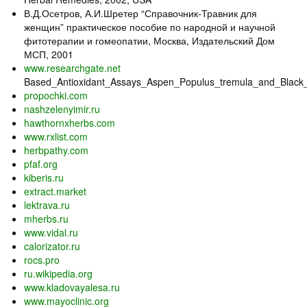
В.Д.Осетров, А.И.Шретер “Справочник-Травник для
женщин” практическое пособие по народной и научной
фитотерапии и гомеопатии, Москва, Издательский Дом
МСП, 2001
www.researchgate.net
Based_Antioxidant_Assays_Aspen_Populus_tremula_and_Black_
propochki.com
nashzelenyimir.ru
hawthornxherbs.com
www.rxlist.com
herbpathy.com
pfaf.org
kiberis.ru
extract.market
lektrava.ru
mherbs.ru
www.vidal.ru
calorizator.ru
rocs.pro
ru.wikipedia.org
www.kladovayalesa.ru
www.mayoclinic.org