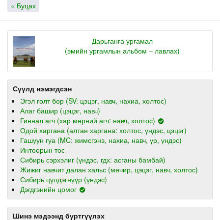
« Буцах
Дарьганга ургамал
(эмийн ургамлын альбом – лавлах)
Сүүлд нэмэгдсэн
Эгэл голт бор (SV: цэцэг, навч, нахиа, холтос)
Алаг башир (цэцэг, навч)
Гиннал агч (хар мөрний агч: навч, холтос)
Одой харгана (алтан харгана: холтос, үндэс, цэцэг)
Гашуун гуа (MC: жимсгэнэ, нахиа, навч, үр, үндэс)
Интоорын тос
Сибирь сэрхэлиг (үндэс, гдх: асганы бамбай)
Жижиг навчит далан хальс (мөчир, цэцэг, навч, холтос)
Сибирь цүлдэгнүүр (үндэс)
Дэгдгэнийн цомог
Шинэ мэдээнд бүртгүүлэх