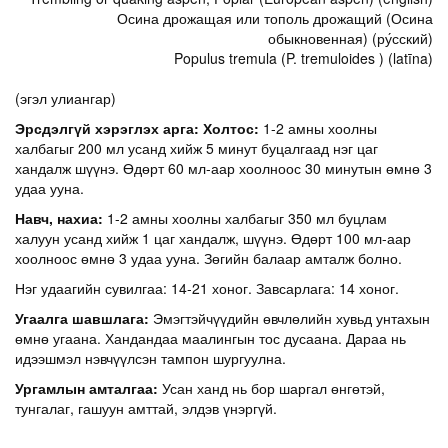
Осина дрожащая или тополь дрожащий (Осина
обыкновенная) (ру́сский)
Populus tremula (P. tremuloides ) (latīna)
(эгэл улиангар)
Эрсдэлгүй хэрэглэх арга:
Х
олтос
:
1-2 амны хоолны
халбагыг 200 мл усанд хийж 5 минут буцалгаад нэг цаг
хандалж шүүнэ. Өдөрт 60 мл-аар хоолноос 30 минутын өмнө 3
удаа ууна.
Навч, нахиа:
1-2 амны хоолны халбагыг 350 мл буцлам
халуун усанд хийж 1 цаг хандалж, шүүнэ. Өдөрт 100 мл-аар
хоолноос өмнө 3 удаа ууна. Зөгийн балаар амталж болно.
Нэг удаагийн сувилгаа: 14-21 хоног. Завсарлага: 14 хоног.
Угаалга шавшлага:
Эмэгтэйчүүдийн өвчлөлийн хувьд унтахын
өмнө угаана. Хандандаа маалингын тос дусаана. Дараа нь
идээшмэл нэвчүүлсэн тампон шургуулна.
Ургамлын амталгаа:
Усан ханд нь бор шаргал өнгөтэй,
тунгалаг, гашуун амттай, элдэв үнэргүй.