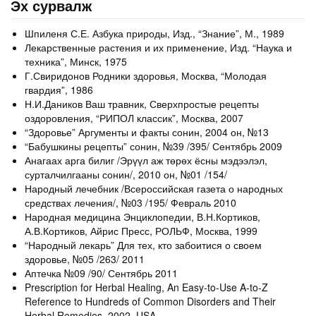
Эх сурвалж
Шпиленя С.Е. Азбука природы, Изд., “Знание”, М., 1989
Лекарственные растения и их применение, Изд. “Наука и
техника”, Минск, 1975
Г.Свиридонов Родники здоровья, Москва, “Молодая
гвардия”, 1986
Н.И.Даников Ваш травник, Сверхпростые рецепты
оздоровления, “РИПОЛ классик”, Москва, 2007
“Здоровье” Аргументы и факты сонин, 2004 он, №13
“Бабушкины рецепты” сонин, №39 /395/ Сентябрь 2009
Анагаах арга билиг /Эрүүл аж төрөх ёсны мэдээлэл,
сурталчилгааны сонин/, 2010 он, №01 /154/
Народный лечебник /Всероссийская газета о народных
средствах лечения/, №03 /195/ Февраль 2010
Народная медицина Энциклопедии, В.Н.Кортиков,
А.В.Кортиков, Айрис Пресс, РОЛЬФ, Москва, 1999
“Народный лекарь” Для тех, кто забоитися о своем
здоровье, №05 /263/ 2011
Аптечка №09 /90/ Сентябрь 2011
Prescription for Herbal Healing, An Easy-to-Use A-to-Z
Reference to Hundreds of Common Disorders and Their
Herbal Remedies, 2002, USA