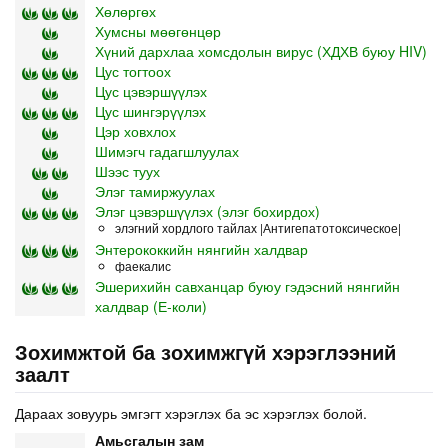
Хөлөргөх
Хумсны мөөгөнцөр
Хүний дархлаа хомсдолын вирус (ХДХВ буюу HIV)
Цус тогтоох
Цус цэвэршүүлэх
Цус шингэрүүлэх
Цэр ховхлох
Шимэгч гадагшлуулах
Шээс туух
Элэг тамиржуулах
Элэг цэвэршүүлэх (элэг бохирдох)
элэгний хордлого тайлах |Антигепатотоксическое|
Энтерококкийн нянгийн халдвар
фаекалис
Эшерихийн савханцар буюу гэдэсний нянгийн
халдвар (Е-коли)
Зохимжтой ба зохимжгүй хэрэглээний
заалт
Дараах зовуурь эмгэгт хэрэглэх ба эс хэрэглэх болой.
Амьсгалын зам