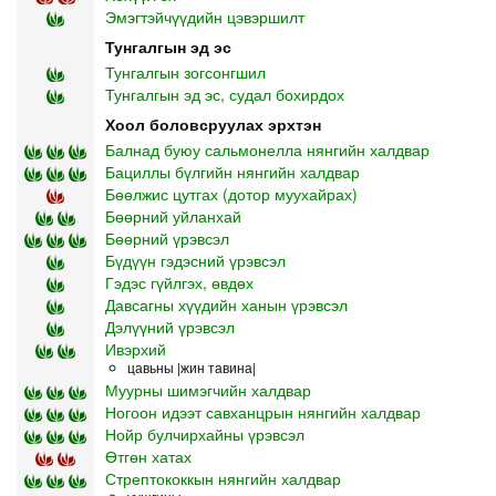
Эмэгтэйчүүдийн цэвэршилт
Тунгалгын эд эс
Тунгалгын зогсонгшил
Тунгалгын эд эс, судал бохирдох
Хоол боловсруулах эрхтэн
Балнад буюу сальмонелла нянгийн халдвар
Бациллы бүлгийн нянгийн халдвар
Бөөлжис цутгах (дотор муухайрах)
Бөөрний уйланхай
Бөөрний үрэвсэл
Бүдүүн гэдэсний үрэвсэл
Гэдэс гүйлгэх, өвдөх
Давсагны хүүдийн ханын үрэвсэл
Дэлүүний үрэвсэл
Ивэрхий
цавьны |жин тавина|
Муурны шимэгчийн халдвар
Ногоон идээт савханцрын нянгийн халдвар
Нойр булчирхайны үрэвсэл
Өтгөн хатах
Стрептококкын нянгийн халдвар