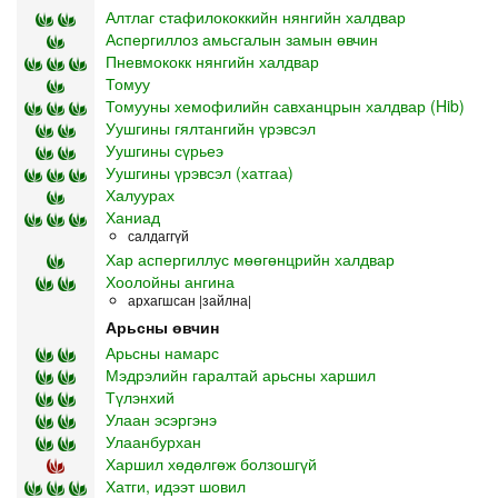
Алтлаг стафилококкийн нянгийн халдвар
Аспергиллоз амьсгалын замын өвчин
Пневмококк нянгийн халдвар
Томуу
Томууны хемофилийн савханцрын халдвар (Hib)
Уушгины гялтангийн үрэвсэл
Уушгины сүрьеэ
Уушгины үрэвсэл (хатгаа)
Халуурах
Ханиад
салдаггүй
Хар аспергиллус мөөгөнцрийн халдвар
Хоолойны ангина
архагшсан |зайлна|
Арьсны өвчин
Арьсны намарс
Мэдрэлийн гаралтай арьсны харшил
Түлэнхий
Улаан эсэргэнэ
Улаанбурхан
Харшил хөдөлгөж болзошгүй
Хатги, идээт шовил