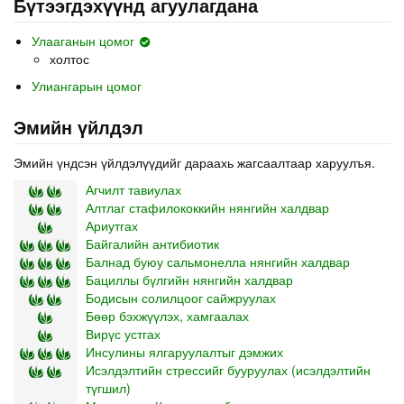
Бүтээгдэхүүнд агуулагдана
Улааганын цомог
холтос
Улиангарын цомог
Эмийн үйлдэл
Эмийн үндсэн үйлдэлүүдийг дараахь жагсаалтаар харуулъя.
Агчилт тавиулах
Алтлаг стафилококкийн нянгийн халдвар
Ариутгах
Байгалийн антибиотик
Балнад буюу сальмонелла нянгийн халдвар
Бациллы бүлгийн нянгийн халдвар
Бодисын солилцоог сайжруулах
Бөөр бэхжүүлэх, хамгаалах
Вирүс устгах
Инсулины ялгаруулалтыг дэмжих
Исэлдэлтийн стрессийг бууруулах (исэлдэлтийн
түгшил)