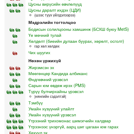
Цусны вирүсийн өвчлөлүүд
Цусны даралт ихдэх (ЦДИ)
(шээс туух үйлдэлээрээ)
Мэдрэлийн тогтолцоо
Бодисын солилцооны хамшинж (БСХШ буюу MetS)
Үе мөчний тулай
Хөлдөлт (биеийн дулаан буурах, хөрөлт, осголт)
гар хөл хөлдөх
Чих шуугих
Нөхөн үржихүй
Жирэмсэн эх
Мөөгөнцөр Кандида албиканс
Өндгөвчний үрэвсэл
Сарын юм өвдөж ирэх (PMS)
Түрүү булчирхайны үрэвсэл
|нянгийн сэдэлтэй|
Тэмбүү
Умайн хүзүүний улайлт
Умайн хүзүүний үрэвсэл
Үтрээний трихомонас шимэгчийн халдвар
Үтрээнээс үнэргүй, аарц шиг цагаан юм гарах
Хөхүүл эх