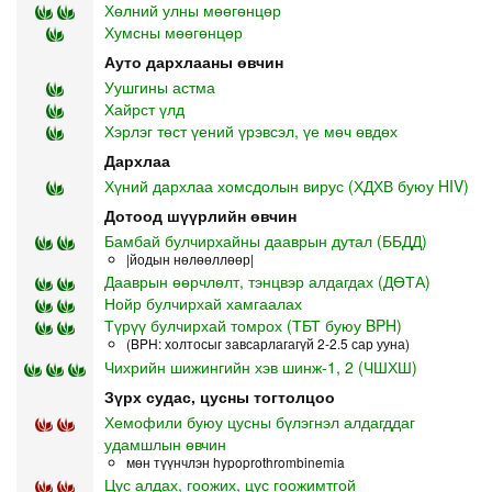
Хөлний улны мөөгөнцөр
Хумсны мөөгөнцөр
Ауто дархлааны өвчин
Уушгины астма
Хайрст үлд
Хэрлэг төст үений үрэвсэл, үе мөч өвдөх
Дархлаа
Хүний дархлаа хомсдолын вирус (ХДХВ буюу HIV)
Дотоод шүүрлийн өвчин
Бамбай булчирхайны дааврын дутал (ББДД)
|йодын нөлөөллөөр|
Дааврын өөрчлөлт, тэнцвэр алдагдах (ДӨТА)
Нойр булчирхай хамгаалах
Түрүү булчирхай томрох (ТБТ буюу BPH)
(BPH: холтосыг завсарлагагүй 2-2.5 сар ууна)
Чихрийн шижингийн хэв шинж-1, 2 (ЧШХШ)
Зүрх судас, цусны тогтолцоо
Хемофили буюу цусны бүлэгнэл алдагддаг
удамшлын өвчин
мөн түүнчлэн hypoprothrombinemia
Цус алдах, гоожих, цус гоожимтгой