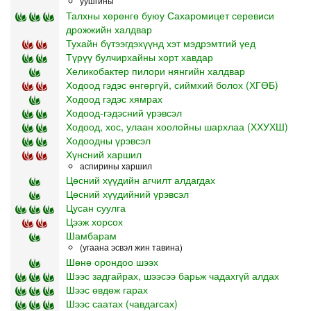
уушгины
Талхны хөрөнгө буюу Сахаромицет серевиси
дрожжийн халдвар
Тухайн бүтээгдэхүүнд хэт мэдрэмтгий үед
Түрүү булчирхайны хорт хавдар
Хеликобактер пилори нянгийн халдвар
Ходоод гэдэс өнгөргүй, сиймхий болох (ХГӨБ)
Ходоод гэдэс хямрах
Ходоод-гэдэсний үрэвсэл
Ходоод, хос, улаан хоолойны шархлаа (ХХУХШ)
Ходоодны үрэвсэл
Хүнсний харшил
аспирины харшил
Цөсний хүүдийн агчилт алдагдах
Цөсний хүүдийний үрэвсэл
Цусан суулга
Цээж хорсох
Шамбарам
(угаана эсвэл жин тавина)
Шөнө орондоо шээх
Шээс задгайрах, шээсээ барьж чадахгүй алдах
Шээс өвдөж гарах
Шээс саатах (чавдагсах)