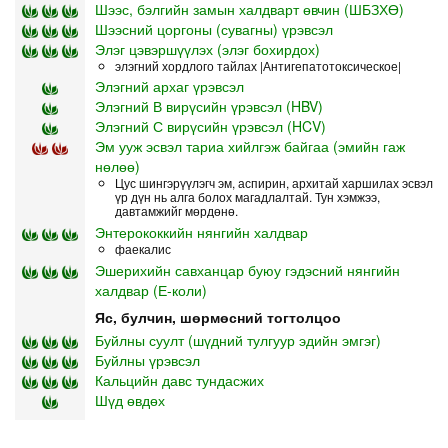
Шээс, бэлгийн замын халдварт өвчин (ШБЗХӨ)
Шээсний цоргоны (сувагны) үрэвсэл
Элэг цэвэршүүлэх (элэг бохирдох)
элэгний хордлого тайлах |Антигепатотоксическое|
Элэгний архаг үрэвсэл
Элэгний В вирүсийн үрэвсэл (HBV)
Элэгний С вирүсийн үрэвсэл (HCV)
Эм ууж эсвэл тариа хийлгэж байгаа (эмийн гаж
нөлөө)
Цус шингэрүүлэгч эм, аспирин, архитай харшилах эсвэл
үр дүн нь алга болох магадлалтай. Тун хэмжээ,
давтамжийг мөрдөнө.
Энтерококкийн нянгийн халдвар
фаекалис
Эшерихийн савханцар буюу гэдэсний нянгийн
халдвар (Е-коли)
Яс, булчин, шөрмөсний тогтолцоо
Буйлны суулт (шүдний тулгуур эдийн эмгэг)
Буйлны үрэвсэл
Кальцийн давс тундасжих
Шүд өвдөх