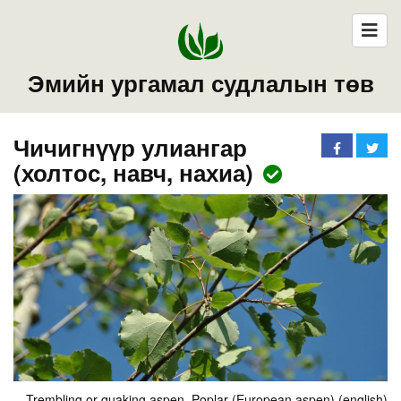
Эмийн ургамал судлалын төв
Чичигнүүр улиангар
(холтос, навч, нахиа)
Trembling or quaking aspen, Poplar (European aspen) (english)