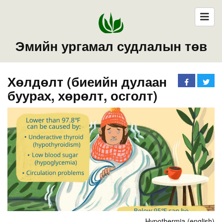
Эмийн ургамал судлалын төв
Хөлдөлт (биеийн дулаан
буурах, хөрөлт, осголт)
Hypothermia (english)