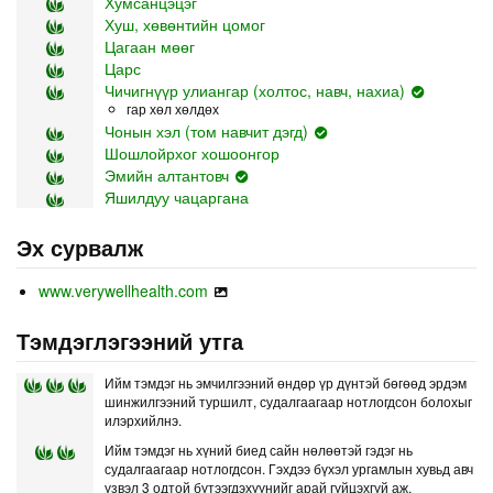
Хумсанцэцэг
Хуш, хөвөнтийн цомог
Цагаан мөөг
Царс
Чичигнүүр улиангар (холтос, навч, нахиа)
гар хөл хөлдөх
Чонын хэл (том навчит дэгд)
Шошлойрхог хошоонгор
Эмийн алтантовч
Яшилдуу чацаргана
Эх сурвалж
www.verywellhealth.com
Тэмдэглэгээний утга
Ийм тэмдэг нь эмчилгээний өндөр үр дүнтэй бөгөөд эрдэм
шинжилгээний туршилт, судалгаагаар нотлогдсон болохыг
илэрхийлнэ.
Ийм тэмдэг нь хүний биед сайн нөлөөтэй гэдэг нь
судалгаагаар нотлогдсон. Гэхдээ бүхэл ургамлын хувьд авч
үзвэл 3 одтой бүтээгдэхүүнийг арай гүйцэхгүй аж.