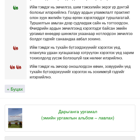
Ийм тэмдэг нь эмчилгээ, шим тэжээлийн эерэг үр дүнтэй
болохыг илэрхийлнэ. Голдуу ардын уламжлалт практикт
олон зуун жилийн турш өргөн хэрэглэгддэг туршлагатай.
Туршилтын амьтан дээр судлагдаж сайн нь тогтоогдсон.
Өчигдрийн ардын эмчилгээнд хэрэглэдэг байсан эмийн
ургамал өнөөдөр шинжлэх ухаанаар нотлогдсон эмчилгээ
болдог гэдгийг санаандаа авбал зохино.
Ийм тэмдэг нь тухайн бүтээгдэхүүнийг хэрэглэх үед,
ялангуяа удаан хугацаагаар хэтрүүлэн хэрэглэх үед зарим
тохиолдолд үүсэж болзошгүй гаж нөлөөг илэрийлнэ.
Ийм тэмдэг нь эмчээр оношлогдсон өвчин, зовуурийн үед
тухайн бүтээгдэхүүнийг хэрэглэх нь зохимжгүй гэдгийг
илэрхийлнэ.
« Буцах
Дарьганга ургамал
(эмийн ургамлын альбом – лавлах)