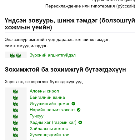
Переохлаждение или гипотермия (ру́сский)
Үндсэн зовуурь, шинж тэмдэг (болзошгүй
хожмын үеийн)
Энэ зовиур эмгэгийн үед дараахь гол шинж тэмдэг,
симптомууд илэрдэг.
Зүрхний агшилтгүйдэл
Зохимжтой ба зохимжгүй бүтээгдэхүүн
Хэрэглэх, эс хэрэглэх бүтээгдэхүүнүүд
Алоены сироп
Байгалийн ванна
Игүүшингийн цомог
Нарийн навчит хөвөнт
Тунхуу
Хадны хаг (газрын хаг)
Хайлаасны холтос
Хумсанцэцгийн тос