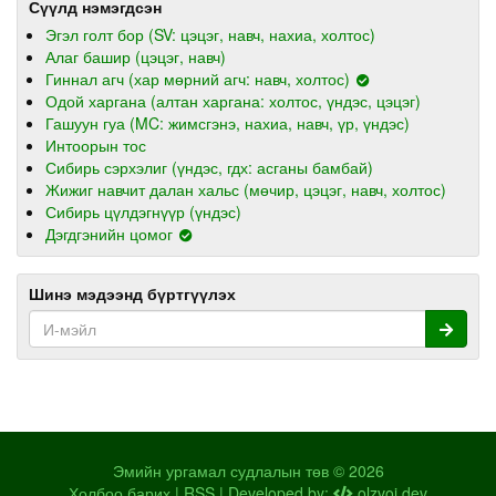
Сүүлд нэмэгдсэн
Эгэл голт бор (SV: цэцэг, навч, нахиа, холтос)
Алаг башир (цэцэг, навч)
Гиннал агч (хар мөрний агч: навч, холтос)
Одой харгана (алтан харгана: холтос, үндэс, цэцэг)
Гашуун гуа (MC: жимсгэнэ, нахиа, навч, үр, үндэс)
Интоорын тос
Сибирь сэрхэлиг (үндэс, гдх: асганы бамбай)
Жижиг навчит далан хальс (мөчир, цэцэг, навч, холтос)
Сибирь цүлдэгнүүр (үндэс)
Дэгдгэнийн цомог
Шинэ мэдээнд бүртгүүлэх
Эмийн ургамал судлалын төв © 2026
Холбоо барих
|
RSS
| Developed by:
olzvoi.dev