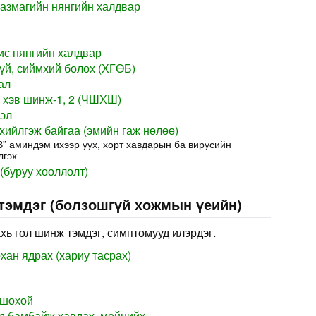
азмагийн нянгийн халдвар
ис нянгийн халдвар
үй, сиймхий болох (ХГӨБ)
ал
 хэв шинж-1, 2 (ЧШХШ)
сэл
хийлгэж байгаа (эмийн гаж нөлөө)
В” аминдэм ихээр уух, хорт хавдарын ба вирусийн
лгэх
(буруу хооллолт)
 тэмдэг (болзошгүй хожмын үеийн)
хь гол шинж тэмдэг, симптомууд илэрдэг.
хан ядрах (хариу тасрах)
 шохой
д бамбайж хавдах, мойнийх