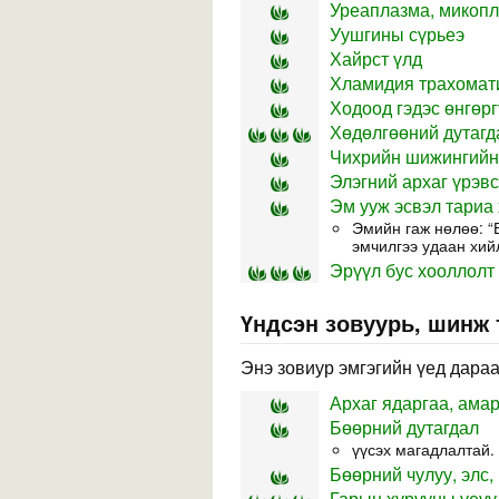
Уреаплазма, микопл
Уушгины сүрьеэ
Хайрст үлд
Хламидия трахомат
Ходоод гэдэс өнгөрг
Хөдөлгөөний дутагд
Чихрийн шижингийн
Элэгний архаг үрэв
Эм ууж эсвэл тариа 
Эмийн гаж нөлөө: “
эмчилгээ удаан хий
Эрүүл бус хооллолт 
Үндсэн зовуурь, шинж
Энэ зовиур эмгэгийн үед дараа
Архаг ядаргаа, амар
Бөөрний дутагдал
үүсэх магадлалтай.
Бөөрний чулуу, элс,
Гарын хурууны үеүү