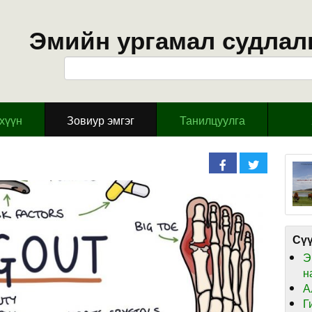
Эмийн ургамал судлал
эхүүн
Зовиур эмгэг
Танилцуулга
Сүү
Э
н
А
Г