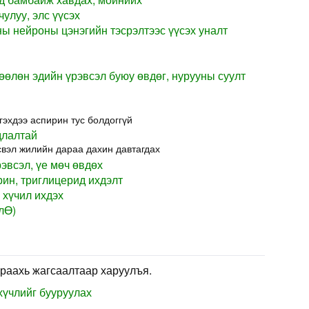
улуу, элс үүсэх
ны нейроны цэнэгийн тэсрэлтээс үүсэх уналт
зөөлөн эдийн үрэвсэл буюу өвдөг, нурууны суулт
гэхдээ аспирин тус болдоггүй
длалтай
свэл жилийн дараа дахин давтагдах
рэвсэл, үе мөч өвдөх
рин, триглицерид ихдэлт
 хүчил ихдэх
лӨ)
раахь жагсаалтаар харуулъя.
хүчлийг бууруулах