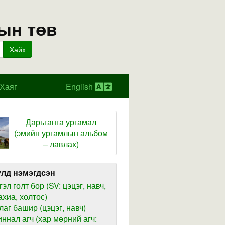
ын төв
Хайх
Хаяг
English
Дарьганга ургамал
(эмийн ургамлын альбом
– лавлах)
лд нэмэгдсэн
гэл голт бор (SV: цэцэг, навч,
ахиа, холтос)
лаг башир (цэцэг, навч)
иннал агч (хар мөрний агч: