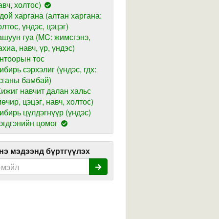
авч, холтос)
дой харгана (алтан харгана:
олтос, үндэс, цэцэг)
ашуун гуа (MC: жимсгэнэ,
ахиа, навч, үр, үндэс)
нтоорын тос
ибирь сэрхэлиг (үндэс, гдх:
сганы бамбай)
ижиг навчит далан хальс
мөчир, цэцэг, навч, холтос)
ибирь цүлдэгнүүр (үндэс)
эгдгэнийн цомог
э мэдээнд бүртгүүлэх