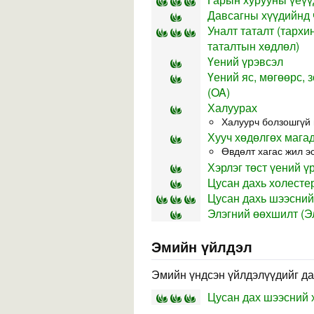
Давсагны хүүдийнд ч
Уналт таталт (тархи
таталтын хөдлөл)
Үений үрэвсэл
Үений яс, мөгөөрс, 
(OA)
Халуурах
Халуурч болзошгүй 
Хууч хөдөлгөх мага
Өвдөлт хагас жил э
Хэрлэг төст үений ү
Цусан дахь холесте
Цусан дахь шээсний
Элэгний өөхшилт (Э
Эмийн үйлдэл
Эмийн үндсэн үйлдэлүүдийг да
Цусан дах шээсний 