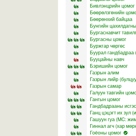
Бивлэнцрийн цомог
Бөөрөлзгөнийн цом
Бөөрөнхий байцаа
Бунгийн цахилдагны 
Бургаснавчит тавилга
Бургасны цомог
Буржгар чөргөс
Буурал гандбадраа (
Бууцайны навч
Бэришийн цомог
Газрын алим
Газрын лийр (булцуут
Газрын самар
Галуун тавгийн цом
Гангын цомог
Гандбадрааны исгэ
Ганц цэцэгт их зул (
Гашуун гуа (MC: жимс
Гиннал агч (хар мөрн
Гоёоны цомог