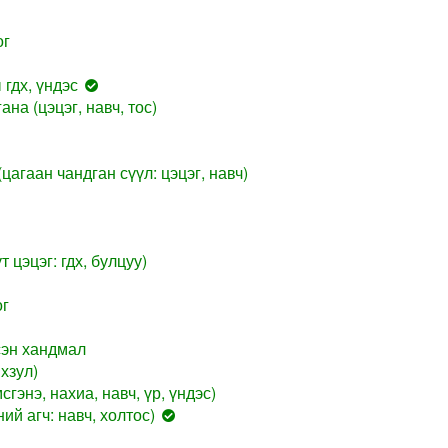
ог
гдх, үндэс
на (цэцэг, навч, тос)
цагаан чандган сүүл: цэцэг, навч)
 цэцэг: гдх, булцуу)
ог
сэн хандмал
ихзул)
гэнэ, нахиа, навч, үр, үндэс)
ий агч: навч, холтос)