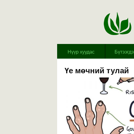
Hүүр хуудас
Бүтээгд
Үе мөчний тулай