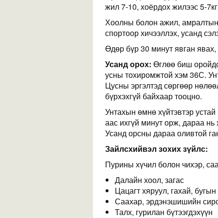
жил 7-10, хоёрдох жилээс 5-7кг
Хоолны болон ажил, амралтын 
спортоор хичээллэх, усанд сэлэ
Өдөр бүр 30 минут явган явах,
Усанд орох:
Өглөө биш оройдо
усны тохиромжтой хэм 36С. Унт
Цусны эргэлтэд сөргөөр нөлөөл
бүрхэхгүй байхаар тооцно.
Унтахын өмнө хүйтэвтэр устай 
аас ихгүй минут орж, дараа нь
Усанд орсны дараа оливтой га
Зайлсхийвэл зохих зүйлс:
Пурины хүчил болон чихэр, саа
Далайн хоол, загас
Цацагт хяруул, гахай, бугын 
Саахар, эрдэнэшишийн сироп
Талх, гурилан бүтээгдэхүүн