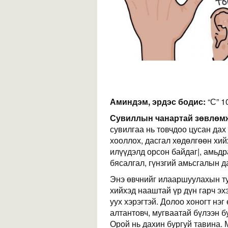
Аминдэм, эрдэс бодис:
“С” 1
Сувиллын чанартай зөвлөмж (
сувилгаа нь товчдоо цусан дах
хооллох, дасгал хөдөлгөөн хий
илүүдэлд орсон байдаг|, амьд
бясалгал, гүнзгий амьсгалын д
Энэ өвчнийг илааршуулахын ту
хийхэд нааштай үр дүн гарч эх
уух хэрэгтэй. Долоо хоногт нэ
алтантовч, мугваатай бүлээн бу
Орой нь дахин бургуй тавина.