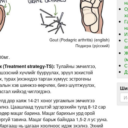
н
О
х
Г
н
И
Gout (Podagric arthritis) (english)
С
Подагра (ру́сский)
а
Ж
00мг.
(
С
Treatment strategy-TS):
Тулайны эмчилгээ,
Д
 шээсний хүчлийг бууруулах, эрүүл зохистой
х, турах |ихэнхдээ тарган хүмүүс эстрогены
ралын хэв шинжээ өөрчлөх, биеэ шүлтжүүлэх,
Шин
асгал хийхэд чиглэгдэнэ.
лд дор хаяж 14-21 хоног ургамлын эмчилгээ
элнэ. Цаашлаад тууштэй эдгэрэхийн тулд 8-12 сар
г өдөр мацаг барина. Мацаг барихын урд орой
ргуй тавина. Мацаг барьж байхдаа 1,5-2 л ус ууна.
 Маргааш нь цагаан хоолноос идэж эхэлнэ. Эхний