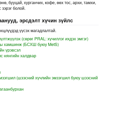
нө, бууцай, хурганчих, кофе, өөх тос, архи, тамхи,
 зэрэг болой.
анууд, эрсдэлт хүчин зүйлс
өхцлүүдэд үүсэх магадлалтай.
лтжүүлэх (сөрөг PRAL: хүчиллэг ихдэх эмгэг)
ы хамшинж (БСХШ буюу MetS)
йн үрэвсэл
с нянгийн халдвар
л
мзэгшил (шээсний хүчлийн эмзэгшил буюу шээсний
агаанбурхан