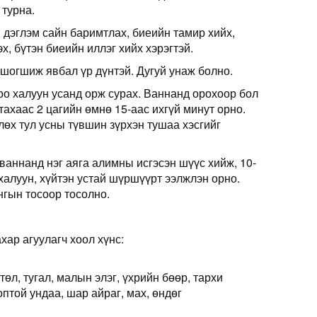
 турна.
дэглэм сайн баримтлах, биеийн тамир хийх,
х, бүтэн биеийн иллэг хийх хэрэгтэй.
 шогшиж явбал үр дүнтэй. Дугуй унаж болно.
о халуун усанд орж сурах. Ваннанд орохоор бол
ахаас 2 цагийн өмнө 15-аас ихгүй минут орно.
өх тул усны түвшин зүрхэн тушаа хэсгийг
ваннанд нэг аяга алимны исгэсэн шүүс хийж, 10-
 халуун, хүйтэн устай шүршүүрт ээлжлэн орно.
нгын тосоор тосолно.
хар агуулагч хоол хүнс:
төл, тугал, малын элэг, үхрийн бөөр, тархи
той ундаа, шар айраг, мах, өндөг