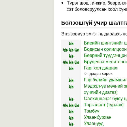
Түрэг шош, инжир, бөөрөлзгө
хэт боловсруулсан хоол хүнс
Болзошгүй учир шалтга
Энэ зовиур эмгэг нь дараахь н
Биеийн шингэнийг шү
Бодисын солилцоон
Бөөрний түүдгэнцри
Бруцелла мелитенси
Гар, хөл даарах
даарч хөрөх
Гэр бүлийн удамши
Мэдрэл-үе мөчний э
хүчлийн диатез)
Салхинцэцэг буюу ц
Таргалалт (тураах)
Тэмбүү
Улаанбурхан
Улаанууд