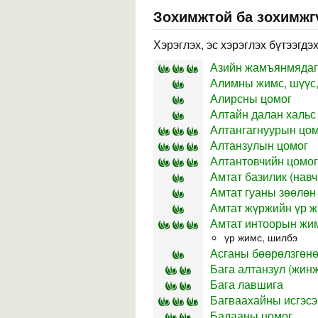
Зохимжтой ба зохимжг
Хэрэглэх, эс хэрэглэх бүтээгдэ
Азийн жамъянмядаги
Алимны жимс, шүүс,
Алирсны цомог
Алтайн далан хальс 
Алтангагнуурын цо
Алтанзулын цомог
Алтантовчийн цомог
Амтат базилик (навч
Амтат гуаны зөөлөн 
Амтат жүржийн үр ж
Амтат интоорын жим
үр жимс, шилбэ
Асганы бөөрөлзгөнө 
Бага алтанзул (жин
Бага лавшига
Багваахайны исгэсэ
Бадааны цомог