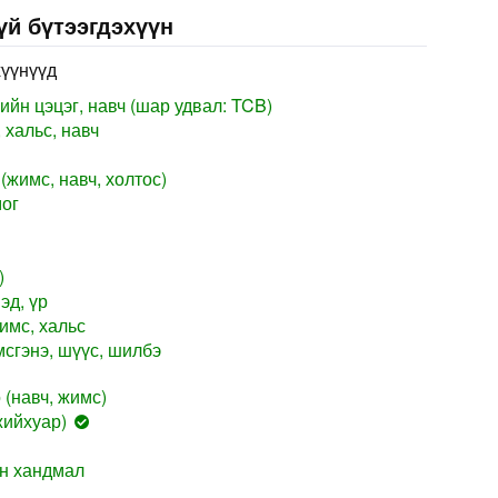
үй бүтээгдэхүүн
хүүнүүд
йн цэцэг, навч (шар удвал: TCB)
 хальс, навч
(жимс, навч, холтос)
мог
)
эд, үр
имс, хальс
сгэнэ, шүүс, шилбэ
(навч, жимс)
жийхуар)
н хандмал