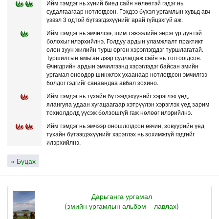
Ийм тэмдэг нь хүний биед сайн нөлөөтэй гэдэг нь
судалгаагаар нотлогдсон. Гэхдээ бүхэл ургамлын хувьд авч
үзвэл 3 одтой бүтээгдэхүүнийг арай гүйцэхгүй аж.
Ийм тэмдэг нь эмчилгээ, шим тэжээлийн эерэг үр дүнтэй
болохыг илэрхийлнэ. Голдуу ардын уламжлалт практикт
олон зуун жилийн турш өргөн хэрэглэгддэг туршлагатай.
Туршилтын амьтан дээр судлагдаж сайн нь тогтоогдсон.
Өчигдрийн ардын эмчилгээнд хэрэглэдэг байсан эмийн
ургамал өнөөдөр шинжлэх ухаанаар нотлогдсон эмчилгээ
болдог гэдгийг санаандаа авбал зохино.
Ийм тэмдэг нь тухайн бүтээгдэхүүнийг хэрэглэх үед,
ялангуяа удаан хугацаагаар хэтрүүлэн хэрэглэх үед зарим
тохиолдолд үүсэж болзошгүй гаж нөлөөг илэрийлнэ.
Ийм тэмдэг нь эмчээр оношлогдсон өвчин, зовуурийн үед
тухайн бүтээгдэхүүнийг хэрэглэх нь зохимжгүй гэдгийг
илэрхийлнэ.
« Буцах
Дарьганга ургамал
(эмийн ургамлын альбом – лавлах)