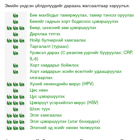
Эмийн үндсэн үйлдэлүүдийг дараахь жагсаалтаар харуулъя.
Бие махбодыг тамиржуулах, тамир тэнхээ оруулах
Биеийг гаднын хорт бодисоос цэвэршүүлэх
Бөөр, шээсний зам цэвэршүүлэх
Дархлаа тэтгэх
Нойр булчирхай хамгаалах
Таргалалт (тураах)
Үрэвсэл дарах (С реактив уургийг бууруулах: CRP,
IL-6)
Хорт хавдарыг боймлох
Хорт хавдарын эсийн өсөлтийг удаашруулах
хязгаарлах
Хүний хөхөнцрийн вирус (HPV)
Цөс хөөх
Цус цэвэршүүлэх
Цэвэрүүт үсэрхийлэл вирус (HSV)
Шээс туух
Элэг хамгаалах
Элэг цэвэршүүлэх (элэг бохирдох)
Элэгний эд эсийг нөхөн төлжүүлэх