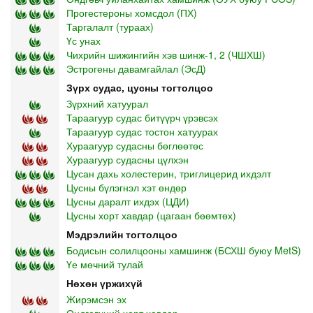
Прогестероны хомсдол (ПХ)
Таргалалт (тураах)
Үс унах
Чихрийн шижингийн хэв шинж-1, 2 (ЧШХШ)
Эстрогены давамгайлал (ЭсД)
Зүрх судас, цусны тогтолцоо
Зүрхний хатуурал
Тараагуур судас битүүрч үрэвсэх
Тараагуур судас тостон хатуурах
Хураагуур судасны бөглөөтөс
Хураагуур судасны цүлхэн
Цусан дахь холестерин, триглицерид ихдэлт
Цусны бүлэгнэл хэт өндөр
Цусны даралт ихдэх (ЦДИ)
Цусны хорт хавдар (цагаан бөөмтөх)
Мэдрэлийн тогтолцоо
Бодисын солилцооны хамшинж (БСХШ буюу MetS)
Үе мөчний тулай
Нөхөн үржихүй
Жирэмсэн эх
Өндгөвчний хорт хавдар