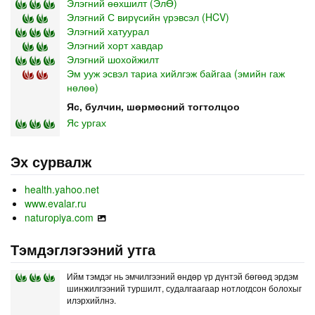
Элэгний өөхшилт (ЭлӨ)
Элэгний С вирүсийн үрэвсэл (HCV)
Элэгний хатуурал
Элэгний хорт хавдар
Элэгний шохойжилт
Эм ууж эсвэл тариа хийлгэж байгаа (эмийн гаж
нөлөө)
Яс, булчин, шөрмөсний тогтолцоо
Яс ургах
Эх сурвалж
health.yahoo.net
www.evalar.ru
naturopiya.com
Тэмдэглэгээний утга
Ийм тэмдэг нь эмчилгээний өндөр үр дүнтэй бөгөөд эрдэм
шинжилгээний туршилт, судалгаагаар нотлогдсон болохыг
илэрхийлнэ.