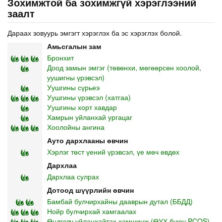
Зохимжтой ба зохимжгүй хэрэглээний
заалт
Дараах зовуурь эмгэгт хэрэглэх ба эс хэрэглэх болой.
Амьсгалын зам
Бронхит
Доод замын эмгэг (төвөнхи, мөгөөрсөн хоолой,
уушигны үрэвсэл)
Уушгины сүрьеэ
Уушгины үрэвсэл (хатгаа)
Уушгины хорт хавдар
Хамрын уйланхай ургацаг
Хоолойны ангина
Ауто дархлааны өвчин
Хэрлэг төст үений үрэвсэл, үе мөч өвдөх
Дархлаа
Дархлаа сулрах
Дотоод шүүрлийн өвчин
Бамбай булчирхайны дааврын дутал (ББДД)
Нойр булчирхай хамгаалах
Өндгөвч уйланхайтах хамшинж (ӨУХ буюу PCOS)