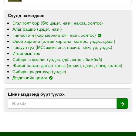
Сүүлд нэмэгдсэн
Эгэл голт бор (SV: цэцэг, навч, нахиа, холтос)
Алаг башир (цэцэг, навч)
Гиннал агч (хар мөрний агч: навч, холтос)
Одой харгана (алтан харгана: холтос, үндэс, цэцэг)
Гашуун гуа (MC: жимсгэнэ, нахиа, навч, үр, үндэс)
Интоорын тос
Сибирь сэрхэлиг (үндэс, гдх: асганы бамбай)
Жижиг навчит далан хальс (мөчир, цэцэг, навч, холтос)
Сибирь цүлдэгнүүр (үндэс)
Дэгдгэнийн цомог
Шинэ мэдээнд бүртгүүлэх