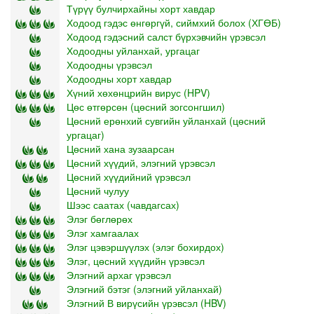
Түрүү булчирхайны хорт хавдар
Ходоод гэдэс өнгөргүй, сиймхий болох (ХГӨБ)
Ходоод гэдэсний салст бүрхэвчийн үрэвсэл
Ходоодны уйланхай, ургацаг
Ходоодны үрэвсэл
Ходоодны хорт хавдар
Хүний хөхөнцрийн вирус (HPV)
Цөс өтгөрсөн (цөсний зогсонгшил)
Цөсний ерөнхий сувгийн уйланхай (цөсний
ургацаг)
Цөсний хана зузаарсан
Цөсний хүүдий, элэгний үрэвсэл
Цөсний хүүдийний үрэвсэл
Цөсний чулуу
Шээс саатах (чавдагсах)
Элэг бөглөрөх
Элэг хамгаалах
Элэг цэвэршүүлэх (элэг бохирдох)
Элэг, цөсний хүүдийн үрэвсэл
Элэгний архаг үрэвсэл
Элэгний бэтэг (элэгний уйланхай)
Элэгний В вирүсийн үрэвсэл (HBV)