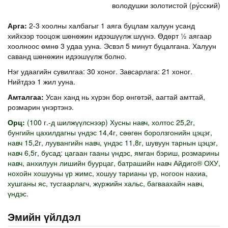
володушки золотистой (ру́сский)
Арга:
2-3 хоолны халбагыг 1 аяга буцлам халуун усанд
хийхээр тооцож шөнөжин идээшүүлж шүүнэ. Өдөрт ½ аягаар
хоолноос өмнө 3 удаа ууна. Эсвэл 5 минут буцалгана. Халуун
саванд шөнөжин идээшүүлж болно.
Нэг удаагийн сувилгаа: 30 хоног. Завсарлага: 21 хоног.
Нийтдээ 1 жил ууна.
Амталгаа:
Усан ханд нь хүрэн бор өнгөтэй, аагтай амттай,
розмарин үнэртэнэ.
Орц:
(100 г.-д шилжүүлснээр) Хусны навч, холтос 25,2г,
бунгийн цахилдагны үндэс 14,4г, сөөгөн боролзгонийн цэцэг,
навч 15,2г, луувангийн навч, үндэс 11,8г, шувуун тарнын цэцэг,
навч 6,5г, бусад: цагаан гааны үндэс, ямган бэриш, розмарины
навч, анхилуун лишийн буурцаг, батрашийн навч Айдиго® ОХУ,
нохойн хошууны үр жимс, хошуу тарианы үр, ногоон нахиа,
хушганы яс, тусгаарлагч, жүржийн хальс, багваахайн навч,
үндэс.
Эмийн үйлдэл