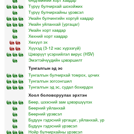
Түрүү булчирхай шохойжих
Түрүү булчирхайны үрэвсэл
Умайн булчингийн хоргүй хавдар
Умайн уйланхай (ургацаг)
Умайн хорт хавдар
Хөхний хорт хавдар
Хөхүүл эх
Хүүхэд (3-12 нас хүрээгүй)
Цэвэрүүт үсэрхийлэл вирус (HSV)
Эмэгтэйчүүдийн цэвэршилт
Тунгалгын эд эс
Тунгалгын булчирхай томрох, цочих
Тунгалгын зогсонгшил
Тунгалгын эд эс, судал бохирдох
Хоол боловсруулах эрхтэн
Бөөр, шээсний зам цэвэршүүлэх
Бөөрний уйланхай
Бөөрний үрэвсэл
Бүдүүн гэдэсний ургацаг, уйланхай, ур
Бүдүүн гэдэсний үрэвсэл
Нойр булчирхайны үрэвсэл