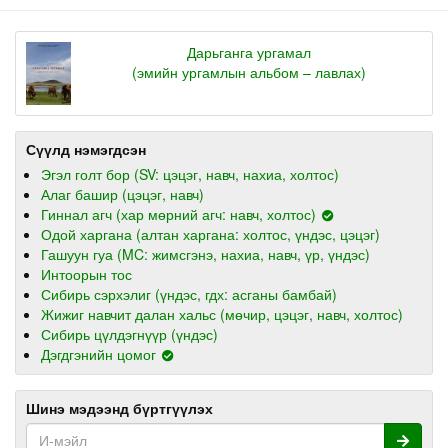
Дарьганга ургамал
(эмийн ургамлын альбом – лавлах)
Сүүлд нэмэгдсэн
Эгэл голт бор (SV: цэцэг, навч, нахиа, холтос)
Алаг башир (цэцэг, навч)
Гиннал агч (хар мөрний агч: навч, холтос)
Одой харгана (алтан харгана: холтос, үндэс, цэцэг)
Гашуун гуа (MC: жимсгэнэ, нахиа, навч, үр, үндэс)
Интоорын тос
Сибирь сэрхэлиг (үндэс, гдх: асганы бамбай)
Жижиг навчит далан хальс (мөчир, цэцэг, навч, холтос)
Сибирь цүлдэгнүүр (үндэс)
Дэгдгэнийн цомог
Шинэ мэдээнд бүртгүүлэх