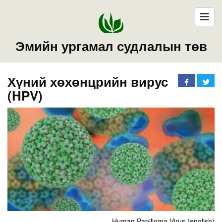
Эмийн ургамал судлалын төв
Хүний хөхөнцрийн вирус
(HPV)
Human Papilloma Virus (english)