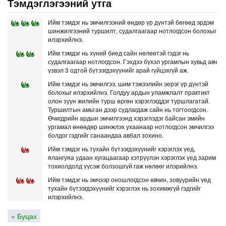
Тэмдэглэгээний утга
Ийм тэмдэг нь эмчилгээний өндөр үр дүнтэй бөгөөд эрдэм
шинжилгээний туршилт, судалгаагаар нотлогдсон болохыг
илэрхийлнэ.
Ийм тэмдэг нь хүний биед сайн нөлөөтэй гэдэг нь
судалгаагаар нотлогдсон. Гэхдээ бүхэл ургамлын хувьд авч
үзвэл 3 одтой бүтээгдэхүүнийг арай гүйцэхгүй аж.
Ийм тэмдэг нь эмчилгээ, шим тэжээлийн эерэг үр дүнтэй
болохыг илэрхийлнэ. Голдуу ардын уламжлалт практикт
олон зуун жилийн турш өргөн хэрэглэгддэг туршлагатай.
Туршилтын амьтан дээр судлагдаж сайн нь тогтоогдсон.
Өчигдрийн ардын эмчилгээнд хэрэглэдэг байсан эмийн
ургамал өнөөдөр шинжлэх ухаанаар нотлогдсон эмчилгээ
болдог гэдгийг санаандаа авбал зохино.
Ийм тэмдэг нь тухайн бүтээгдэхүүнийг хэрэглэх үед,
ялангуяа удаан хугацаагаар хэтрүүлэн хэрэглэх үед зарим
тохиолдолд үүсэж болзошгүй гаж нөлөөг илэрийлнэ.
Ийм тэмдэг нь эмчээр оношлогдсон өвчин, зовуурийн үед
тухайн бүтээгдэхүүнийг хэрэглэх нь зохимжгүй гэдгийг
илэрхийлнэ.
« Буцах