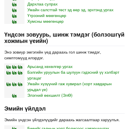
Дархлаа сулрах
Умайн салсттай төст эд өөр эд, эрхтэнд ургах
Үтрээний мөөгөнцөр
Хумсны мөөгөнцөр
Үндсэн зовуурь, шинж тэмдэг (болзошгүй
хожмын үеийн)
Энэ зовиур эмгэгийн үед дараахь гол шинж тэмдэг,
симптомууд илэрдэг.
Арьсанд хөхөлгөр ургах
Бэлгийн уруулын ба шулуун гэдэсний үү хэлбэрт
ургацаг
Умайн хүзүүний гаж хувирал (хорт хавдарын
урьдал үе)
Элэгний өөхшилт (ЭлӨ)
Эмийн үйлдэл
Эмийн үндсэн үйлдэлүүдийг дараахь жагсаалтаар харуулъя.
Биеийг гаднын хорт бодисоос цэвэршүүлэх