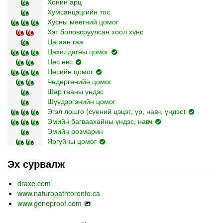
Хонин арц
Хумсанцэцгийн тос
Хусны мөөгний цомог
Хэт боловсруулсан хоол хүнс
Цагаан гаа
Цахилдагны цомог
Цөс өвс
Цөсийн цомог
Чөдөргөнийн цомог
Шар гааны үндэс
Шүүдэргэнийн цомог
Эгэл лошго (сүений цэцэг, үр, навч, үндэс)
Эмийн багваахайны үндэс, навч
Эмийн розмарин
Яргуйны цомог
Эх сурвалж
draxe.com
www.naturopathtoronto.ca
www.geneproof.com