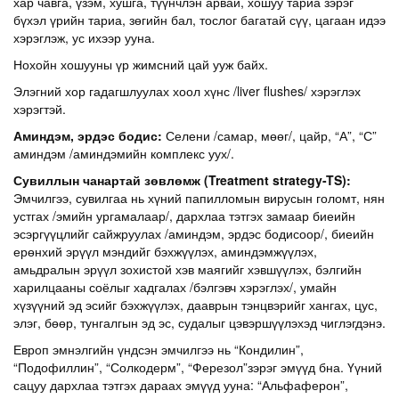
хар чавга, үзэм, хушга, түүнчлэн арвай, хошуу тариа зэрэг
бүхэл үрийн тариа, зөгийн бал, тослог багатай сүү, цагаан идээ
хэрэглэж, ус ихээр ууна.
Нохойн хошууны үр жимсний цай ууж байх.
Элэгний хор гадагшлуулах хоол хүнс /liver flushes/ хэрэглэх
хэрэгтэй.
Аминдэм, эрдэс бодис:
Селени /самар, мөөг/, цайр, “А”, “С”
аминдэм /аминдэмийн комплекс уух/.
Сувиллын чанартай зөвлөмж (Treatment strategy-TS):
Эмчилгээ, сувилгаа нь хүний папилломын вирусын голомт, нян
устгах /эмийн ургамалаар/, дархлаа тэтгэх замаар биеийн
эсэргүүцлийг сайжруулах /аминдэм, эрдэс бодисоор/, биеийн
ерөнхий эрүүл мэндийг бэхжүүлэх, аминдэмжүүлэх,
амьдралын эрүүл зохистой хэв маягийг хэвшүүлэх, бэлгийн
харилцааны соёлыг хадгалах /бэлгэвч хэрэглэх/, умайн
хүзүүний эд эсийг бэхжүүлэх, дааврын тэнцвэрийг хангах, цус,
элэг, бөөр, тунгалгын эд эс, судалыг цэвэршүүлэхэд чиглэгдэнэ.
Европ эмнэлгийн үндсэн эмчилгээ нь “Кондилин”,
“Подофиллин”, “Солкодерм”, “Ферезол”зэрэг эмүүд бна. Үүний
сацуу дархлаа тэтгэх дараах эмүүд ууна: “Альфаферон”,