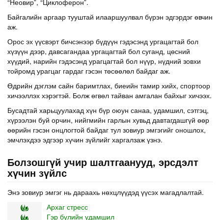
“Неовир”, “Циклоферон”.
Байгалийн аргаар тууштай илааршуулвал бүрэн эдгэрдэг өвчин
аж.
Орос эх үүсвэрт бичсэнээр бүдүүн гэдэсэнд ургацагтай бол
хүзүүн дээр, давсагандаа ургацагтай бол суганд, цөсний
хүүдий, нарийн гэдэсэнд урагцагтай бол нүүр, нүдний зовхи
тойромд урагцаг гардаг гэсэн төсөөлөл байдаг аж.
Өдрийн дэглэм сайн баримтлах, биеийн тамир хийх, спортоор
хичээллэх хэрэгтэй. Болж өгвөл тайван амгалан байхыг хичээх.
Бусадтай харьцуулахад хүн бүр оюун санаа, удамшил, сэтгэц,
хүрээлэн буй орчин, нийгмийн гарлын хувьд давтагдашгүй өөр
өөрийн гэсэн онцлогтой байдаг тул зовиур эмгэгийг оношлох,
эмчлэхдээ эдгээр хүчин зүйлийг харгалзаж үзнэ.
Болзошгүй учир шалтгаанууд, эрсдэлт
хүчин зүйлс
Энэ зовиур эмгэг нь дараахь нөхцлүүдэд үүсэх магадлалтай.
Архаг стресс
Гэр бүлийн удамшил