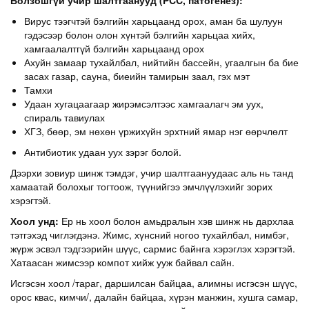
Вирус тээгчтэй бэлгийн харьцаанд орох, аман ба шулуун
гэдэсээр болон олон хүнтэй бэлгийн харьцаа хийх,
хамгаалалтгүй бэлгийн харьцаанд орох
Ахуйн замаар тухайлбал, нийтийн бассейн, угаалгын ба бие
засах газар, сауна, биеийн тамирын заал, гэх мэт
Тамхи
Удаан хугацаагаар жирэмсэлтээс хамгаалагч эм уух,
спираль тавиулах
ХГЗ, бөөр, эм нөхөн үржихүйн эрхтний ямар нэг өөрчлөлт
Антибиотик удаан уух зэрэг болой.
Дээрхи зовиур шинж тэмдэг, учир шалтгаануудаас аль нь танд
хамаатай болохыг тогтоож, түүнийгээ эмчлүүлэхийг зорих
хэрэгтэй.
Хоол унд:
Ер нь хоол болон амьдралын хэв шинж нь дархлаа
тэтгэхэд чиглэгдэнэ. Жимс, хүнсний ногоо тухайлбал, нимбэг,
жүрж эсвэл тэдгээрийн шүүс, сармис байнга хэрэглэх хэрэгтэй.
Хатаасан жимсээр компот хийж ууж байвал сайн.
Исгэсэн хоол /тараг, даршилсан байцаа, алимны исгэсэн шүүс,
орос квас, кимчи/, далайн байцаа, хүрэн манжин, хушга самар,