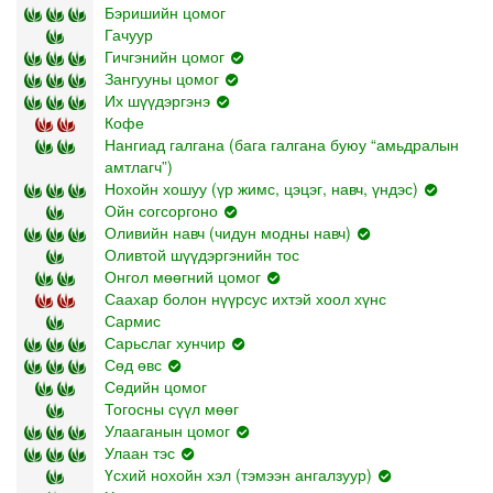
Бэришийн цомог
Гачуур
Гичгэнийн цомог
Зангууны цомог
Их шүүдэргэнэ
Кофе
Нангиад галгана (бага галгана буюу “амьдралын
амтлагч”)
Нохойн хошуу (үр жимс, цэцэг, навч, үндэс)
Ойн согсоргоно
Оливийн навч (чидун модны навч)
Оливтой шүүдэргэнийн тос
Онгол мөөгний цомог
Саахар болон нүүрсус ихтэй хоол хүнс
Сармис
Сарьслаг хунчир
Сөд өвс
Сөдийн цомог
Тогосны сүүл мөөг
Улааганын цомог
Улаан тэс
Үсхий нохойн хэл (тэмээн ангалзуур)