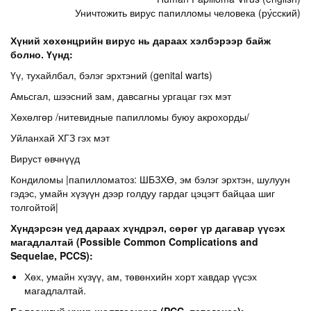
Уничтожить вирус папилломы человека (ру́сский)
Хүний хөхөнцрийн вирус нь дараах хэлбэрээр байж
болно. Үүнд:
Үү, тухайлбал, бэлэг эрхтэний (genital warts)
Амьсгал, шээсний зам, давсагны ургацаг гэх мэт
Хөхөлгөр /нитевидные папилломы буюу акрохорды/
Уйланхай ХГЗ гэх мэт
Вируст өвчнүүд
Кондиломы |папилломатоз: ШБЗХӨ, эм бэлэг эрхтэн, шулуун
гэдэс, умайн хүзүүн дээр голдуу гардаг цэцэгт байцаа шиг
толгойтой|
Хүндэрсэн үед дараах хүндрэл, сөрөг үр дагавар үүсэх
магадлалтай (Possible Common Complications and
Sequelae, PCCS):
Хөх, умайн хүзүү, ам, төвөнхийн хорт хавдар үүсэх
магадлалтай.
Болзошгүй учир шалтгаанууд (PCC, патогенез):