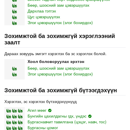
Бөөр, шээсний зам цэвэршүүлэх
Дархлаа тэтгэх
Цус цэвэршүүлэх
Элэг цэвэршүүлэх (элэг бохирдох)
Зохимжтой ба зохимжгүй хэрэглээний
заалт
Дараах зовуурь эмгэгт хэрэглэх ба эс хэрэглэх болой.
Хоол боловсруулах эрхтэн
Бөөр, шээсний зам цэвэршүүлэх
Элэг цэвэршүүлэх (элэг бохирдох)
Зохимжтой ба зохимжгүй бүтээгдэхүүн
Хэрэглэх, эс хэрэглэх бүтээгдэхүүнүүд
Агил мөөг
Бунгийн цахилдагны гдх, үндэс
Бургаснавчит тавилгана (цэцэг, навч, тос)
Бургасны цомог