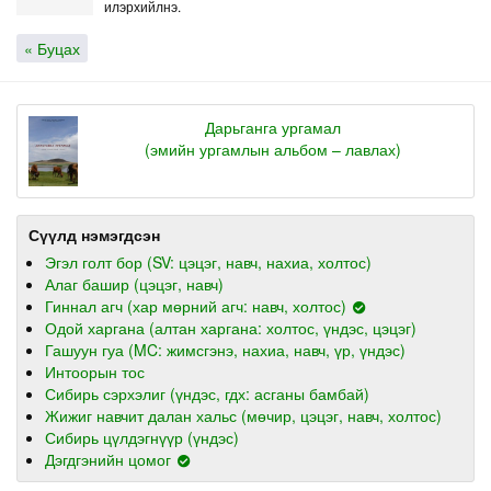
илэрхийлнэ.
« Буцах
Дарьганга ургамал
(эмийн ургамлын альбом – лавлах)
Сүүлд нэмэгдсэн
Эгэл голт бор (SV: цэцэг, навч, нахиа, холтос)
Алаг башир (цэцэг, навч)
Гиннал агч (хар мөрний агч: навч, холтос)
Одой харгана (алтан харгана: холтос, үндэс, цэцэг)
Гашуун гуа (MC: жимсгэнэ, нахиа, навч, үр, үндэс)
Интоорын тос
Сибирь сэрхэлиг (үндэс, гдх: асганы бамбай)
Жижиг навчит далан хальс (мөчир, цэцэг, навч, холтос)
Сибирь цүлдэгнүүр (үндэс)
Дэгдгэнийн цомог