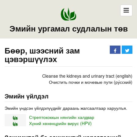
Эмийн ургамал судлалын төв
Бөөр, шээсний зам
цэвэршүүлэх
Cleanse the kidneys and urinary tract (english)
Очистить почки и мочевые пути (ру́сский)
Эмийн үйлдэл
Эмийн үндсэн үйлдэлүүдийг дараахь жагсаалтаар харуулъя.
Стрептококкын нянгийн халдвар
Хүний хөхөнцрийн вирус (HPV)