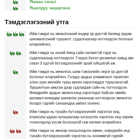
Ямаан сахал
Яшилдуу чацаргана
Тэмдэглэгээний утга
Ийм тэмдэг нь эмчилгээний өндөр үр дүнтэй бөгөөд эрдэм
шинжилгээний туршилт, судалгаагаар нотлогдсон болохыг
илэрхийлнэ.
Ийм тэмдэг нь хүний биед сайн нөлөөтэй гэдэг нь
судалгаагаар нотлогдсон. Гэхдээ бүхэл ургамлын хувьд авч
үзвэл 3 одтой бүтээгдэхүүнийг арай гүйцэхгүй аж.
Ийм тэмдэг нь эмчилгээ, шим тэжээлийн эерэг үр дүнтэй
болохыг илэрхийлнэ. Голдуу ардын уламжлалт практикт
олон зуун жилийн турш өргөн хэрэглэгддэг туршлагатай.
Туршилтын амьтан дээр судлагдаж сайн нь тогтоогдсон.
Өчигдрийн ардын эмчилгээнд хэрэглэдэг байсан эмийн
ургамал өнөөдөр шинжлэх ухаанаар нотлогдсон эмчилгээ
болдог гэдгийг санаандаа авбал зохино.
Ийм тэмдэг нь тухайн бүтээгдэхүүнийг хэрэглэх үед,
ялангуяа удаан хугацаагаар хэтрүүлэн хэрэглэх үед зарим
тохиолдолд үүсэж болзошгүй гаж нөлөөг илэрийлнэ.
Ийм тэмдэг нь эмчээр оношлогдсон өвчин, зовуурийн үед
тухайн бүтээгдэхүүнийг хэрэглэх нь зохимжгүй гэдгийг