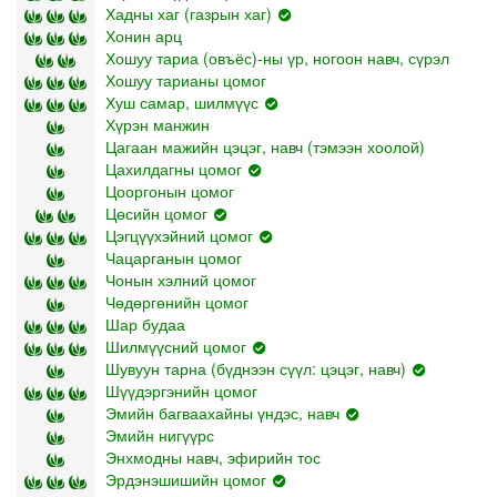
Хадны хаг (газрын хаг)
Хонин арц
Хошуу тариа (овъёс)-ны үр, ногоон навч, сүрэл
Хошуу тарианы цомог
Хуш самар, шилмүүс
Хүрэн манжин
Цагаан мажийн цэцэг, навч (тэмээн хоолой)
Цахилдагны цомог
Цооргонын цомог
Цөсийн цомог
Цэгцүүхэйний цомог
Чацарганын цомог
Чонын хэлний цомог
Чөдөргөнийн цомог
Шар будаа
Шилмүүсний цомог
Шувуун тарна (бүднээн сүүл: цэцэг, навч)
Шүүдэргэнийн цомог
Эмийн багваахайны үндэс, навч
Эмийн нигүүрс
Энхмодны навч, эфирийн тос
Эрдэнэшишийн цомог