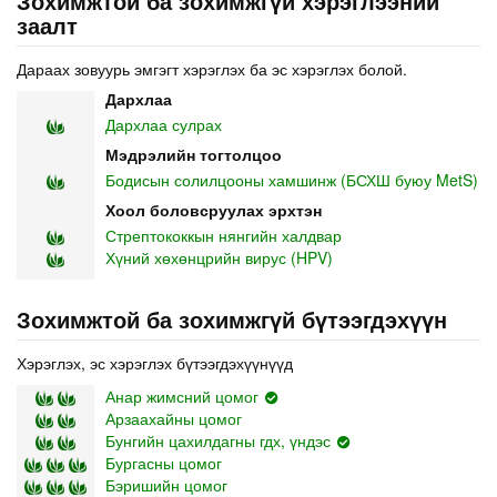
Зохимжтой ба зохимжгүй хэрэглээний
заалт
Дараах зовуурь эмгэгт хэрэглэх ба эс хэрэглэх болой.
Дархлаа
Дархлаа сулрах
Мэдрэлийн тогтолцоо
Бодисын солилцооны хамшинж (БСХШ буюу MetS)
Хоол боловсруулах эрхтэн
Стрептококкын нянгийн халдвар
Хүний хөхөнцрийн вирус (HPV)
Зохимжтой ба зохимжгүй бүтээгдэхүүн
Хэрэглэх, эс хэрэглэх бүтээгдэхүүнүүд
Анар жимсний цомог
Арзаахайны цомог
Бунгийн цахилдагны гдх, үндэс
Бургасны цомог
Бэришийн цомог