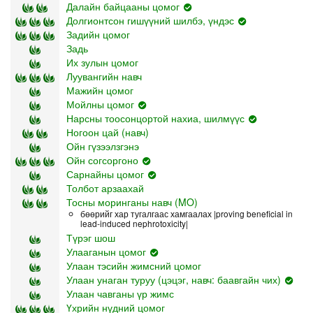
Далайн байцааны цомог
Долгионтсон гишүүний шилбэ, үндэс
Задийн цомог
Задь
Их зулын цомог
Луувангийн навч
Мажийн цомог
Мойлны цомог
Нарсны тоосонцортой нахиа, шилмүүс
Ногоон цай (навч)
Ойн гүзээлзгэнэ
Ойн согсоргоно
Сарнайны цомог
Толбот арзаахай
Тосны моринганы навч (MO)
бөөрийг хар тугалгаас хамгаалах |proving beneficial in
lead-induced nephrotoxicity|
Түрэг шош
Улааганын цомог
Улаан тэсийн жимсний цомог
Улаан унаган туруу (цэцэг, навч: баавгайн чих)
Улаан чавганы үр жимс
Үхрийн нүдний цомог