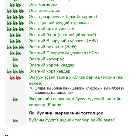
Элэг бөглөрөх
Элэг хамгаалах
Элэг цэвэршүүлэх (элэг бохирдох)
Элэг, цөсний хүүдийн үрэвсэл
Элэгний архаг үрэвсэл
Элэгний бэтэг (элэгний уйланхай)
Элэгний В вирүсийн үрэвсэл (HBV)
Элэгний өөхшилт (ЭлӨ)
Элэгний С вирүсийн үрэвсэл (HCV)
Элэгний хатуурал
Элэгний хоргүй хавдар
Элэгний хорт хавдар
Эм ууж эсвэл тариа хийлгэж байгаа (эмийн гаж
нөлөө)
Элдэв эм болон пенициллин, глюкозын эмчилгээтэй
харшлах магадлалтай.
Эшерихийн савханцар буюу гэдэсний нянгийн
халдвар (Е-коли)
Яс, булчин, шөрмөсний тогтолцоо
Буйлны суулт (шүдний тулгуур эдийн эмгэг)