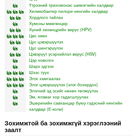
Үтрээний трихомонас шимэгчийн халдвар
Хеликобактер пилори нянгийн халдвар
Хордлого тайлах
Хумсны мөөгөнцөр
Хүний хөхөнцрийн вирус (HPV)
Цөс хөөх
Цус цэвэршүүлэх
Цус шингэрүүлэх
Цэвэрүүт үсэрхийлэл вирус (HSV)
Цэр ховхлох
Шарх эдгээх
Шээс туух
Элэг хамгаалах
Элэг цэвэршүүлэх (элэг бохирдох)
Элэгний эд эсийг нөхөн төлжүүлэх
Эм, ялзмаг хор гадагшлуулах
Эшерихийн савханцар буюу гэдэсний нянгийн
халдвар (Е-коли)
Зохимжтой ба зохимжгүй хэрэглээний
заалт