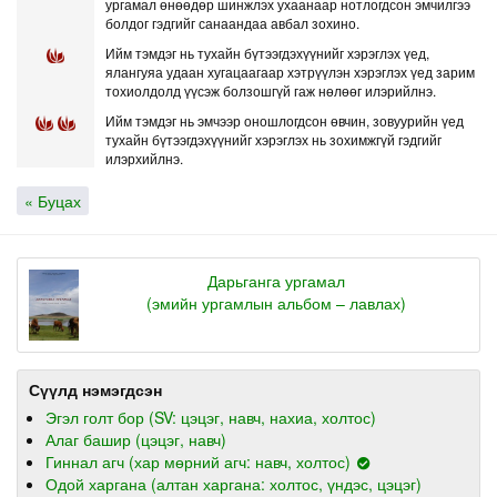
ургамал өнөөдөр шинжлэх ухаанаар нотлогдсон эмчилгээ
болдог гэдгийг санаандаа авбал зохино.
Ийм тэмдэг нь тухайн бүтээгдэхүүнийг хэрэглэх үед,
ялангуяа удаан хугацаагаар хэтрүүлэн хэрэглэх үед зарим
тохиолдолд үүсэж болзошгүй гаж нөлөөг илэрийлнэ.
Ийм тэмдэг нь эмчээр оношлогдсон өвчин, зовуурийн үед
тухайн бүтээгдэхүүнийг хэрэглэх нь зохимжгүй гэдгийг
илэрхийлнэ.
« Буцах
Дарьганга ургамал
(эмийн ургамлын альбом – лавлах)
Сүүлд нэмэгдсэн
Эгэл голт бор (SV: цэцэг, навч, нахиа, холтос)
Алаг башир (цэцэг, навч)
Гиннал агч (хар мөрний агч: навч, холтос)
Одой харгана (алтан харгана: холтос, үндэс, цэцэг)