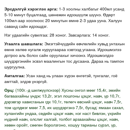
Эрсдэлгүй хэрэглэх арга:
1-3 хоолны халбагыг 400мл усанд
5-10 минут буцалгаад, шөнөжин идээшүүлж шүүнэ. Өдөрт
100мл-аар хоолноос 20 минутын өмнө 2-3 удаа ууна. Халуун
саванд сайн идээшдэг.
Нэг удаагийн сувилгаа: 28 хоног. Завсарлага: 14 хоног.
Угаалга шавшлага:
Эмэгтэйчүүдийн өвчлөлийн хувьд унтахын
өмнө хөлөө нугалж нуруугаараа хэвтээд угаана. Идээшмэлээ
дотроо аль болох сайн оруулахыг хичээнэ. Идээшмэлдээ
шүүдэргэнийн эсвэл маалингын тос дусаана. Дараа нь тампон
шургуулна.
Амталгаа:
Усан ханд нь улаан хүрэн өнгөтэй, тунгалаг, гоё
амттай, элдэв үнэргүй.
Орц:
(100г.-д шилжүүлснээр) Хусны онгол мөөг 15,4г, эмийн
багваахайны үндэс 13,2г, эгэл лошгоны цэцэг, навч, үр 10,7г,
дэрэвгэр хависганын гдх 10,1г, төлөгч өвсний цэцэг, навч 7,5г,
том цүлдмэг мөөг 7,5, их шүүдэргэнэ 7,5г, бусад: ямаан сахал,
хулангийн ундаа, сөдийн цэцэг навч, нэг наст бивлэн, үхрийн
нүдний навч, олслиг халгай, толбот арзаахайны цэцэг, навч,
хөвөн оройт, сөөгөн боролзгоно, хошуу тарианы сүрэл, үр,