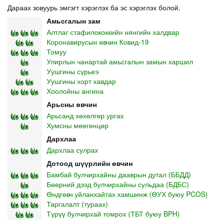
Дараах зовуурь эмгэгт хэрэглэх ба эс хэрэглэх болой.
Амьсгалын зам
Алтлаг стафилококкийн нянгийн халдвар
Коронавирусын өвчин Ковид-19
Томуу
Улирлын чанартай амьсгалын замын харшил
Уушгины сүрьеэ
Уушгины хорт хавдар
Хоолойны ангина
Арьсны өвчин
Арьсанд хөхөлгөр ургах
Хумсны мөөгөнцөр
Дархлаа
Дархлаа сулрах
Дотоод шүүрлийн өвчин
Бамбай булчирхайны дааврын дутал (ББДД)
Бөөрний дээд булчирхайны сульдаа (БДБС)
Өндгөвч уйланхайтах хамшинж (ӨУХ буюу PCOS)
Таргалалт (тураах)
Түрүү булчирхай томрох (ТБТ буюу BPH)