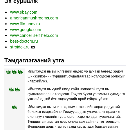
Эх сурвалж
www.ebay.com
americanmushrooms.com
www.fito.nnov.ru
www.google.com
www.cancer-self-help.com
best-doctors.ru
stroidok.ru
Тэмдэглэгээний утга
Ийм тэмдэг нь эмчилгээний өндөр үр дүнтэй бөгөөд эрдэм
шинжилгээний туршилт, судалгаагаар нотлогдсон болохыг
илэрхийлнэ.
Ийм тэмдэг нь хүний биед сайн нөлөөтэй гэдэг нь
судалгаагаар нотлогдсон. Гэхдээ бүхэл ургамлын хувьд авч
үзвэл 3 одтой бүтээгдэхүүнийг арай гүйцэхгүй аж.
Ийм тэмдэг нь эмчилгээ, шим тэжээлийн эерэг үр дүнтэй
болохыг илэрхийлнэ. Голдуу ардын уламжлалт практикт
олон зуун жилийн турш өргөн хэрэглэгддэг туршлагатай.
Туршилтын амьтан дээр судлагдаж сайн нь тогтоогдсон.
Өчигдрийн ардын эмчилгээнд хэрэглэдэг байсан эмийн