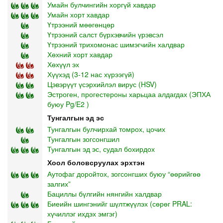
Умайн булчингийн хоргүй хавдар
Умайн хорт хавдар
Үтрээний мөөгөнцөр
Үтрээний салст бүрхэвчийн үрэвсэл
Үтрээний трихомонас шимэгчийн халдвар
Хөхний хорт хавдар
Хөхүүл эх
Хүүхэд (3-12 нас хүрээгүй)
Цэвэрүүт үсэрхийлэл вирус (HSV)
Эстроген, прогестероны харьцаа алдагдах (ЭПХА
буюу Pg/E2 )
Тунгалгын эд эс
Тунгалгын булчирхай томрох, цочих
Тунгалгын зогсонгшил
Тунгалгын эд эс, судал бохирдох
Хоол боловсруулах эрхтэн
Аутофаг доройтох, зогсонгших буюу “өөрийгөө
залгих”
Бациллы бүлгийн нянгийн халдвар
Биеийн шингэнийг шүлтжүүлэх (сөрөг PRAL:
хүчиллэг ихдэх эмгэг)