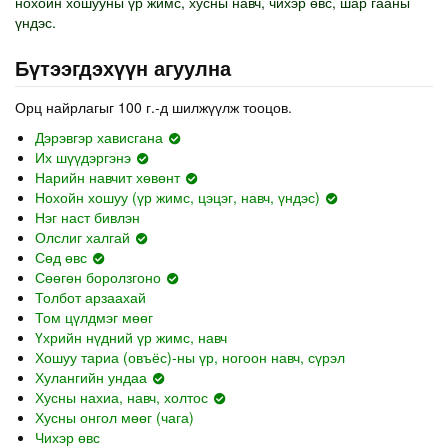
нохойн хошууны үр жимс, хусны навч, чихэр өвс, шар гааны
үндэс.
Бүтээгдэхүүн агуулна
Орц найрлагыг 100 г.-д шилжүүлж тооцов.
Дэрэвгэр хависгана
Их шүүдэргэнэ
Нарийн навчит хөвөнт
Нохойн хошуу (үр жимс, цэцэг, навч, үндэс)
Нэг наст бивлэн
Олслиг халгай
Сөд өвс
Сөөгөн боролзгоно
Толбот арзаахай
Том цүлдмэг мөөг
Үхрийн нүдний үр жимс, навч
Хошуу тариа (овъёс)-ны үр, ногоон навч, сүрэл
Хулангийн ундаа
Хусны нахиа, навч, холтос
Хусны онгол мөөг (чага)
Чихэр өвс