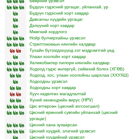
Бөөрний үрэвсэл
Бүдүүн гэдэсний ургацаг, уйланхай, ур
Бүдүүн гэдэсний хорт хавдар
Давсагны хүүдийн ургацаг
Дэлүүний хорт хавдар
Мөөгний хордлого
Нойр булчирхайны үрэвсэл
Стрептококкын нянгийн халдвар
Тухайн бүтээгдэхүүнд хэт мэдрэмтгий үед
Улаан хоолойн хорт хавдар
Хеликобактер пилори нянгийн халдвар
Ходоод гэдэс өнгөргүй, сиймхий болох (ХГӨБ)
Ходоод, хос, улаан хоолойны шархлаа (ХХУХШ)
Ходоодны үрэвсэл
Ходоодны хорт хавдар
Хууч хөдөлгөх магадлалтай
Хүний хөхөнцрийн вирус (HPV)
Цөс өтгөрсөн (цөсний зогсонгшил)
Цөсний ерөнхий сувгийн уйланхай (цөсний
ургацаг)
Цөсний хана зузаарсан
Цөсний хүүдий, элэгний үрэвсэл
Цөсний хүүдийний үрэвсэл