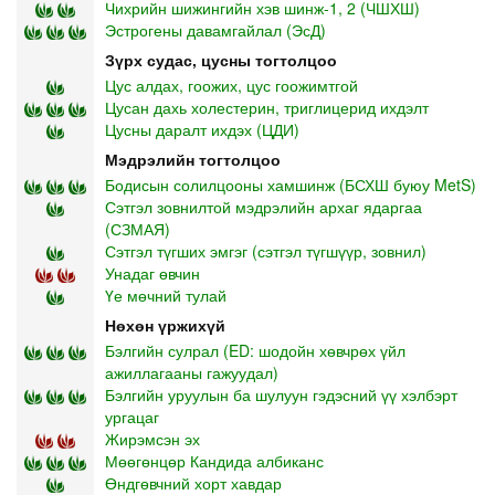
Чихрийн шижингийн хэв шинж-1, 2 (ЧШХШ)
Эстрогены давамгайлал (ЭсД)
Зүрх судас, цусны тогтолцоо
Цус алдах, гоожих, цус гоожимтгой
Цусан дахь холестерин, триглицерид ихдэлт
Цусны даралт ихдэх (ЦДИ)
Мэдрэлийн тогтолцоо
Бодисын солилцооны хамшинж (БСХШ буюу MetS)
Сэтгэл зовнилтой мэдрэлийн архаг ядаргаа
(СЗМАЯ)
Сэтгэл түгших эмгэг (сэтгэл түгшүүр, зовнил)
Унадаг өвчин
Үе мөчний тулай
Нөхөн үржихүй
Бэлгийн сулрал (ED: шодойн хөвчрөх үйл
ажиллагааны гажуудал)
Бэлгийн уруулын ба шулуун гэдэсний үү хэлбэрт
ургацаг
Жирэмсэн эх
Мөөгөнцөр Кандида албиканс
Өндгөвчний хорт хавдар