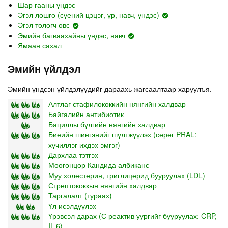
Шар гааны үндэс
Эгэл лошго (сүений цэцэг, үр, навч, үндэс)
Эгэл төлөгч өвс
Эмийн багваахайны үндэс, навч
Ямаан сахал
Эмийн үйлдэл
Эмийн үндсэн үйлдэлүүдийг дараахь жагсаалтаар харуулъя.
Алтлаг стафилококкийн нянгийн халдвар
Байгалийн антибиотик
Бациллы бүлгийн нянгийн халдвар
Биеийн шингэнийг шүлтжүүлэх (сөрөг PRAL:
хүчиллэг ихдэх эмгэг)
Дархлаа тэтгэх
Мөөгөнцөр Кандида албиканс
Муу холестерин, триглицерид бууруулах (LDL)
Стрептококкын нянгийн халдвар
Таргалалт (тураах)
Үл исэлдүүлэх
Үрэвсэл дарах (С реактив уургийг бууруулах: CRP,
IL-6)