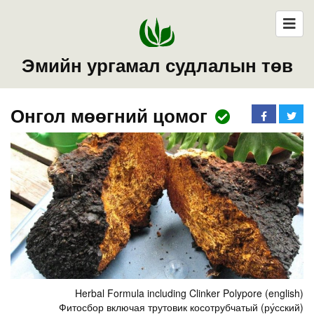
Эмийн ургамал судлалын төв
Онгол мөөгний цомог
Herbal Formula including Clinker Polypore (english)
Фитосбор включая трутовик косотрубчатый (ру́сский)