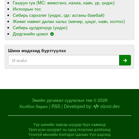
Гашуун гуа (MC: жимсгэнэ, нахиа, навч, үр, үндэс)
Интоорын тос
Сибирь сэрхэлиг (үндэс, гдх: асганы бамбай)
Жижиг навчит далан хальс (мөчир, цэцэг, навч, холтос)
Сибирь цүлдэгнүүр (үндэс)
Дэгдгэнийн цомог
Шинэ мэдээнд бүртгүүлэх
Эмийн ургамал судлалын төв © 2026
Холбоо барих
|
RSS
| Developed by:
olzvoi.dev
Үүр шөнийн завсар шүүдэр буух навчинд
Үрэл усан шүүдэрт нь одод гялалзах дэлбээнд
Үхэлгүй мөнхийн бэлгэдэл Цагаан-Уул цэцгэнд