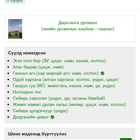
Дарьганга ургамал
(эмийн ургамлын альбом – лавлах)
Сүүлд нэмэгдсэн
Эгэл голт бор (SV: цэцэг, навч, нахиа, холтос)
Алаг башир (цэцэг, навч)
Гиннал агч (хар мөрний агч: навч, холтос)
Одой харгана (алтан харгана: холтос, үндэс, цэцэг)
Гашуун гуа (MC: жимсгэнэ, нахиа, навч, үр, үндэс)
Интоорын тос
Сибирь сэрхэлиг (үндэс, гдх: асганы бамбай)
Жижиг навчит далан хальс (мөчир, цэцэг, навч, холтос)
Сибирь цүлдэгнүүр (үндэс)
Дэгдгэнийн цомог
Шинэ мэдээнд бүртгүүлэх