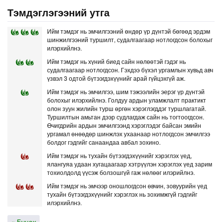
Тэмдэглэгээний утга
Ийм тэмдэг нь эмчилгээний өндөр үр дүнтэй бөгөөд эрдэм
шинжилгээний туршилт, судалгаагаар нотлогдсон болохыг
илэрхийлнэ.
Ийм тэмдэг нь хүний биед сайн нөлөөтэй гэдэг нь
судалгаагаар нотлогдсон. Гэхдээ бүхэл ургамлын хувьд авч
үзвэл 3 одтой бүтээгдэхүүнийг арай гүйцэхгүй аж.
Ийм тэмдэг нь эмчилгээ, шим тэжээлийн эерэг үр дүнтэй
болохыг илэрхийлнэ. Голдуу ардын уламжлалт практикт
олон зуун жилийн турш өргөн хэрэглэгддэг туршлагатай.
Туршилтын амьтан дээр судлагдаж сайн нь тогтоогдсон.
Өчигдрийн ардын эмчилгээнд хэрэглэдэг байсан эмийн
ургамал өнөөдөр шинжлэх ухаанаар нотлогдсон эмчилгээ
болдог гэдгийг санаандаа авбал зохино.
Ийм тэмдэг нь тухайн бүтээгдэхүүнийг хэрэглэх үед,
ялангуяа удаан хугацаагаар хэтрүүлэн хэрэглэх үед зарим
тохиолдолд үүсэж болзошгүй гаж нөлөөг илэрийлнэ.
Ийм тэмдэг нь эмчээр оношлогдсон өвчин, зовуурийн үед
тухайн бүтээгдэхүүнийг хэрэглэх нь зохимжгүй гэдгийг
илэрхийлнэ.
« Буцах