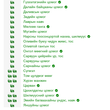
Гүзээлзгэнийн цомог
Далайн байцааны цомог
Даливсын цомог
Задийн цомог
Лаврын навч
Мөлхөө ганга
Мүгзийн цомог
Нарсны тоосонцортой нахиа, шилмүүс
Оливийн буюу чидун жимс, тос
Оливтой гангын тос
Онгол мөөгний цомог
Сарвуун цийрийн үр, тос
Сарвууны цомог
Сарнайны цомог
Сүгмэл
Том цүлдмэг мөөг
Хүрэн манжин
Царван
Цахилдагны цомог
Шилмүүсний цомог
Эмийн багваахайны үндэс, навч
Яншуйны цомог