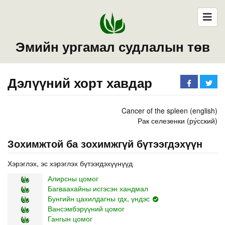
Эмийн ургамал судлалын төв
Дэлүүний хорт хавдар
Cancer of the spleen (english)
Рак селезенки (ру́сский)
Зохимжтой ба зохимжгүй бүтээгдэхүүн
Хэрэглэх, эс хэрэглэх бүтээгдэхүүнүүд
Алирсны цомог
Багваахайны исгэсэн хандмал
Бунгийн цахилдагны гдх, үндэс
Вансэмбэрүүний цомог
Гангын цомог