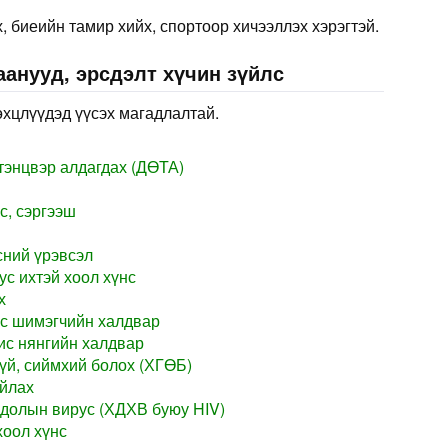
 биеийн тамир хийх, спортоор хичээллэх хэрэгтэй.
анууд, эрсдэлт хүчин зүйлс
өхцлүүдэд үүсэх магадлалтай.
тэнцвэр алдагдах (ДӨТА)
с, сэргээш
сний үрэвсэл
с ихтэй хоол хүнс
х
с шимэгчийн халдвар
ис нянгийн халдвар
үй, сиймхий болох (ХГӨБ)
айлах
долын вирус (ХДХВ буюу HIV)
хоол хүнс