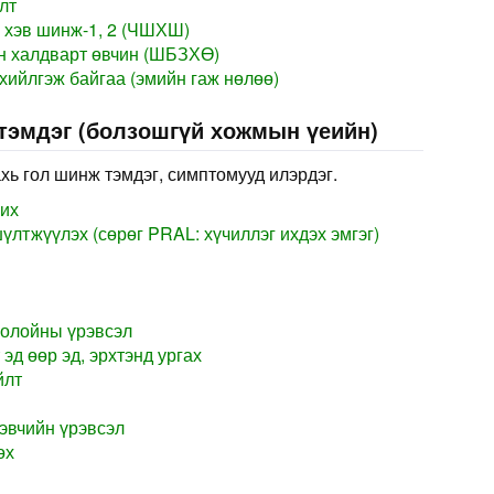
лт
 хэв шинж-1, 2 (ЧШХШ)
н халдварт өвчин (ШБЗХӨ)
хийлгэж байгаа (эмийн гаж нөлөө)
 тэмдэг (болзошгүй хожмын үеийн)
хь гол шинж тэмдэг, симптомууд илэрдэг.
ших
лтжүүлэх (сөрөг PRAL: хүчиллэг ихдэх эмгэг)
оолойны үрэвсэл
 эд өөр эд, эрхтэнд ургах
йлт
хэвчийн үрэвсэл
өх