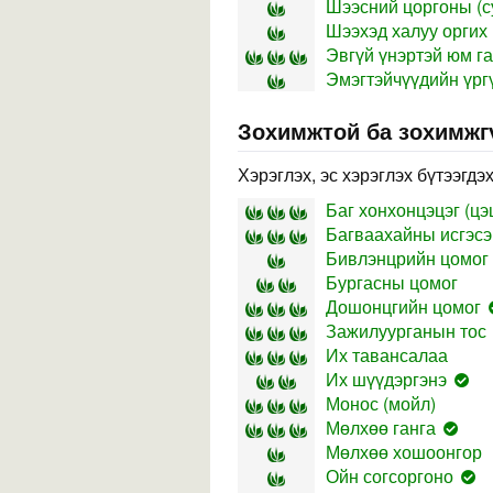
Шээсний цоргоны (с
Шээхэд халуу оргих
Эвгүй үнэртэй юм г
Эмэгтэйчүүдийн үрг
Зохимжтой ба зохимжг
Хэрэглэх, эс хэрэглэх бүтээгдэ
Баг хонхонцэцэг (цэц
Багваахайны исгэсэ
Бивлэнцрийн цомог
Бургасны цомог
Дошонцгийн цомог
Зажилуурганын тос
Их тавансалаа
Их шүүдэргэнэ
Монос (мойл)
Мөлхөө ганга
Мөлхөө хошоонгор
Ойн согсоргоно