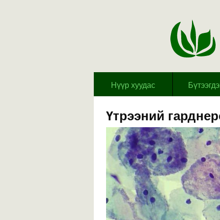
Hүүр хуудас
Бүтээгд
Үтрээний гарднер