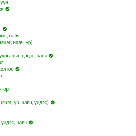
хүүн
лж
й
мс, навч
эцэг, навч, үр)
уурганын цэцэг, навч
ог
холтос
р
нгор
г
эцэг, үр, навч, үндэс)
үндэс, навч