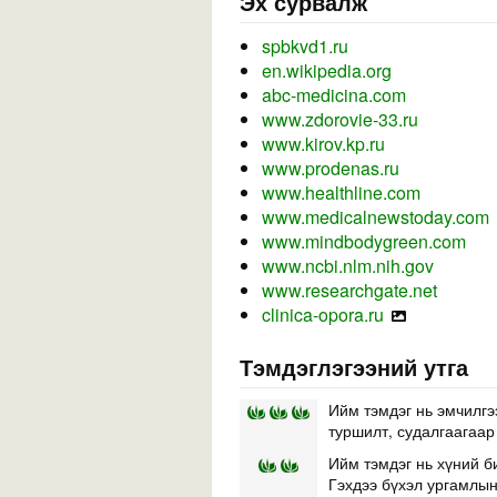
Эх сурвалж
spbkvd1.ru
en.wikipedia.org
abc-medicina.com
www.zdorovie-33.ru
www.kirov.kp.ru
www.prodenas.ru
www.healthline.com
www.medicalnewstoday.com
www.mindbodygreen.com
www.ncbi.nlm.nih.gov
www.researchgate.net
clinica-opora.ru
Тэмдэглэгээний утга
Ийм тэмдэг нь эмчилгэ
туршилт, судалгаагаар
Ийм тэмдэг нь хүний б
Гэхдээ бүхэл ургамлын 