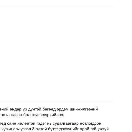
эний өндөр үр дүнтэй бөгөөд эрдэм шинжилгээний
 нотлогдсон болохыг илэрхийлнэ.
иед сайн нөлөөтэй гэдэг нь судалгаагаар нотлогдсон.
хувьд авч үзвэл 3 одтой бүтээгдэхүүнийг арай гүйцэхгүй