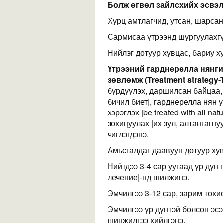
Болж өгвөл зайлсхийх эсвэл 
Хурц амтлагчид, утсан, шарсан,
Сармисаа үтрээнд шургуулахгү
Нийлэг дотуур хувцас, бариу х
Үтрээний гарднерелла нянг
зөвлөмж (Treatment strategy-
бүрдүүлэх, даршилсан байцаа, 
бичил биет|, гарднерелла нян 
хэрэглэх |be treated with all na
зохицуулах |их зул, алтангагну
чиглэгдэнэ.
Амьсгалдаг даавуун дотуур хув
Нийтдээ 3-4 сар уугаад үр дүн
лечение|-нд шилжинэ.
Эмчилгээ 3-12 сар, зарим тохи
Эмчилгээ үр дүнтэй болсон эсэ
шинжилгээ хийлгэнэ.