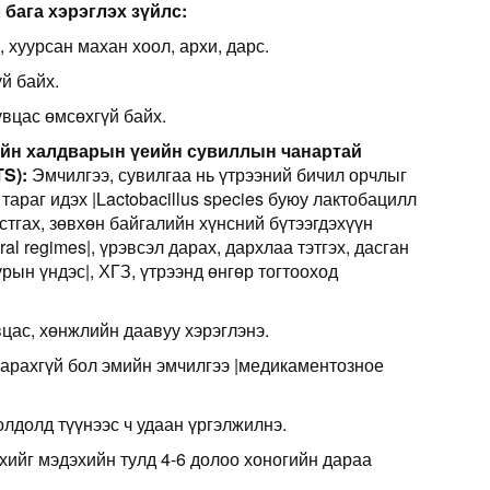
бага хэрэглэх зүйлс:
 хуурсан махан хоол, архи, дарс.
й байх.
увцас өмсөхгүй байх.
ийн халдварын үеийн сувиллын чанартай
TS):
Эмчилгээ, сувилгаа нь үтрээний бичил орчлыг
тараг идэх |Lactobacillus species буюу лактобацилл
устгах, зөвхөн байгалийн хүнсний бүтээгдэхүүн
tural regimes|, үрэвсэл дарах, дархлаа тэтгэх, дасган
урын үндэс|, ХГЗ, үтрээнд өнгөр тогтооход
цас, хөнжлийн даавуу хэрэглэнэ.
 гарахгүй бол эмийн эмчилгээ |медикаментозное
олдолд түүнээс ч удаан үргэлжилнэ.
хийг мэдэхийн тулд 4-6 долоо хоногийн дараа