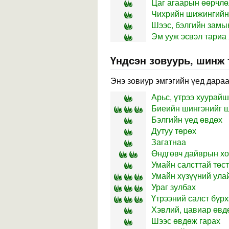
Цаг агаарын өөрчлө
Чихрийн шижингийн
Шээс, бэлгийн замы
Эм ууж эсвэл тариа 
Үндсэн зовуурь, шинж
Энэ зовиур эмгэгийн үед дараа
Арьс, үтрээ хуурай
Биеийн шингэнийг шү
Бэлгийн үед өвдөх
Дутуу төрөх
Загатнаа
Өндгөвч дайврын х
Умайн салсттай төст
Умайн хүзүүний ула
Ураг зулбах
Үтрээний салст бүр
Хэвлий, цавиар өвд
Шээс өвдөж гарах