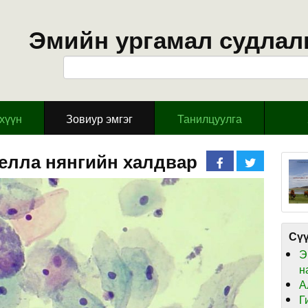
Эмийн ургамал судлал
эхүүн
Зовиур эмгэг
Танилцуулга
елла нянгийн халдвар
Сүү
Э
н
А
Г