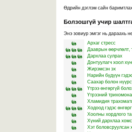
Өдрийн дэглэм сайн баримтлах,
Болзошгүй учир шалтга
Энэ зовиур эмгэг нь дараахь н
Архаг стресс
Дааврын өөрчлөлт, 
Дархлаа сулрах
Донтуулагч хоол хүн
Жирэмсэн эх
Нарийн бүдүүн гэдэ
Саахар болон нүүрсу
Үтрээ өнгөргүй боло
Үтрээний трихомона
Хламидия трахомат
Ходоод гэдэс өнгөрг
Хоолны хордлого т
Хүний дархлаа хомс
Хэт боловсруулсан 