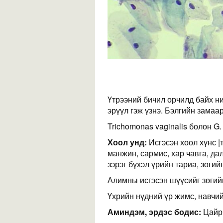
Үтрээний бичил орчилд байх н
эрүүл гэж үзнэ. Бэлгийн замаа
Trichomonas vaginalis болон G.
Хоол унд:
Исгэсэн хоол хүнс |
манжин, сармис, хар чавга, да
зэрэг бүхэл үрийн тариа, зөгий
Алимны исгэсэн шүүсийг зөгий
Үхрийн нүдний үр жимс, навчий
Аминдэм, эрдэс бодис:
Цайр,