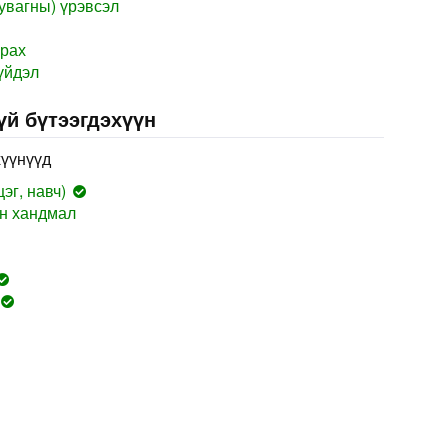
увагны) үрэвсэл
арах
үйдэл
үй бүтээгдэхүүн
хүүнүүд
эг, навч)
н хандмал