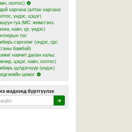
авч, холтос)
дой харгана (алтан харгана:
олтос, үндэс, цэцэг)
ашуун гуа (MC: жимсгэнэ,
ахиа, навч, үр, үндэс)
нтоорын тос
ибирь сэрхэлиг (үндэс, гдх:
сганы бамбай)
ижиг навчит далан хальс
мөчир, цэцэг, навч, холтос)
ибирь цүлдэгнүүр (үндэс)
эгдгэнийн цомог
э мэдээнд бүртгүүлэх