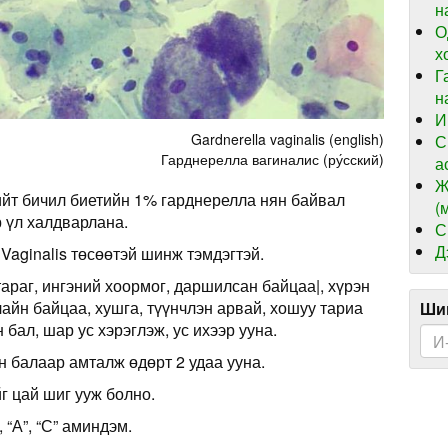
н
О
х
Г
н
И
Gardnerella vaginalis (english)
С
Гарднерелла вагиналис (ру́сский)
а
Ж
ийт бичил биетийн 1% гарднерелла нян байвал
(
р үл халдварлана.
С
Д
 Vaginalis төсөөтэй шинж тэмдэгтэй.
тараг, ингэний хоормог, даршилсан байцаа|, хүрэн
лайн байцаа, хушга, түүнчлэн арвай, хошуу тариа
Шин
н бал, шар ус хэрэглэж, ус ихээр ууна.
н балаар амталж өдөрт 2 удаа ууна.
г цай шиг ууж болно.
 “А”, “С” аминдэм.