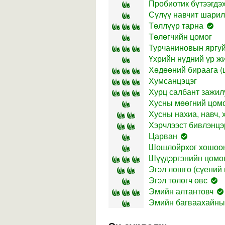
Пробиотик бүтээгдэ
Сүлүү навчит шари
Төллүүр тарна
Төлөгчийн цомог
Турчаниновын яргу
Үхрийн нүдний үр жи
Хөдөөний бираага (ц
Хумсанцэцэг
Хурц салбант зажил
Хусны мөөгний цом
Хусны нахиа, навч, 
Хэрчлээст бивлэнцэ
Царван
Шошлойрхог хошоо
Шүүдэргэнийн цомо
Эгэл лошго (сүений ц
Эгэл төлөгч өвс
Эмийн алтантовч
Эмийн багваахайны 