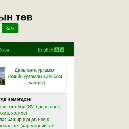
ын төв
Хайх
Хаяг
English
Дарьганга ургамал
(эмийн ургамлын альбом
– лавлах)
лд нэмэгдсэн
гэл голт бор (SV: цэцэг, навч,
ахиа, холтос)
лаг башир (цэцэг, навч)
иннал агч (хар мөрний агч: