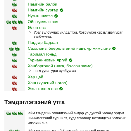
Намгийн балби
Намгийн сургар
Нугын шивэл
Ойн гүзээлзгэнэ
Өлөн өвс
Ураг зулбуулах үйлдэлтэй. Хэтрүүлэн хэрэглэвэл ураг
зулбуулна.
Пагдгар бадаан
Сахалины бөөрөлзгөний навч, үр жимсгэнэ
Таримал гоньд
Турчаниновын яргуй
Ханборгоцой (навч, болсон жимс)
навч ууна, ураг зулбуулах
Хар цай
Хаш (хүнсний ногоо)
Эгэл төлөгч өвс
Тэмдэглэгээний утга
Ийм тэмдэг нь эмчилгээний өндөр үр дүнтэй бөгөөд эрдэм
шинжилгээний туршилт, судалгаагаар нотлогдсон болохыг
илэрхийлнэ.
Ийм тэмдэг нь хүний биед сайн нөлөөтэй гэдэг нь