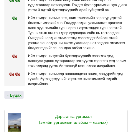
судалгаагаар нотлогдсон. Гэхдээ бүхэл ургамлын хувьд авч
үзвэл 3 одтой бүтээгдэхүүнийг арай гүйцэхгүй аж.
Ийм тэмдэг нь эмчилгээ, шим тэжээлийн эерэг үр дүнтэй
болохыг илэрхийлнэ. Голдуу ардын уламжлалт практикт
олон зуун жилийн турш өргөн хэрэглэгддэг туршлагатай.
Туршилтын амьтан дээр судлагдаж сайн нь тогтоогдсон.
Өчигдрийн ардын эмчилгээнд хэрэглэдэг байсан эмийн
ургамал өнөөдөр шинжлэх ухаанаар нотлогдсон эмчилгээ
болдог гэдгийг санаандаа авбал зохино.
Ийм тэмдэг нь тухайн бүтээгдэхүүнийг хэрэглэх үед,
ялангуяа удаан хугацаагаар хэтрүүлэн хэрэглэх үед зарим
тохиолдолд үүсэж болзошгүй гаж нөлөөг илэрийлнэ.
Ийм тэмдэг нь эмчээр оношлогдсон өвчин, зовуурийн үед
тухайн бүтээгдэхүүнийг хэрэглэх нь зохимжгүй гэдгийг
илэрхийлнэ.
« Буцах
Дарьганга ургамал
(эмийн ургамлын альбом – лавлах)