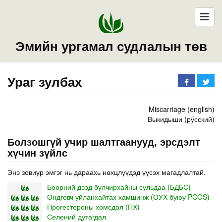
Эмийн ургамал судлалын төв
Ураг зулбах
Miscarriage (english)
Выкидыши (ру́сский)
Болзошгүй учир шалтгаанууд, эрсдэлт
хүчин зүйлс
Энэ зовиур эмгэг нь дараахь нөхцлүүдэд үүсэх магадлалтай.
Бөөрний дээд булчирхайны сульдаа (БДБС)
Өндгөвч уйланхайтах хамшинж (ӨУХ буюу PCOS)
Прогестероны хомсдол (ПХ)
Селений дутагдал