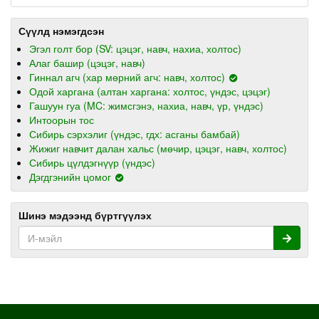
Сүүлд нэмэгдсэн
Эгэл голт бор (SV: цэцэг, навч, нахиа, холтос)
Алаг башир (цэцэг, навч)
Гиннал агч (хар мөрний агч: навч, холтос)
Одой харгана (алтан харгана: холтос, үндэс, цэцэг)
Гашуун гуа (MC: жимсгэнэ, нахиа, навч, үр, үндэс)
Интоорын тос
Сибирь сэрхэлиг (үндэс, гдх: асганы бамбай)
Жижиг навчит далан хальс (мөчир, цэцэг, навч, холтос)
Сибирь цүлдэгнүүр (үндэс)
Дэгдгэнийн цомог
Шинэ мэдээнд бүртгүүлэх