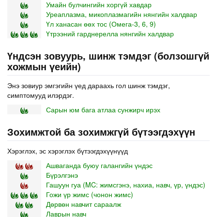
Умайн булчингийн хоргүй хавдар
Уреаплазма, микоплазмагийн нянгийн халдвар
Үл ханасан өөх тос (Омега-3, 6, 9)
Үтрээний гарднерелла нянгийн халдвар
Үндсэн зовуурь, шинж тэмдэг (болзошгүй
хожмын үеийн)
Энэ зовиур эмгэгийн үед дараахь гол шинж тэмдэг,
симптомууд илэрдэг.
Сарын юм бага атлаа сунжирч ирэх
Зохимжтой ба зохимжгүй бүтээгдэхүүн
Хэрэглэх, эс хэрэглэх бүтээгдэхүүнүүд
Ашваганда буюу галангийн үндэс
Бүрэлгэнэ
Гашуун гуа (MC: жимсгэнэ, нахиа, навч, үр, үндэс)
Гожи үр жимс (чонон жимс)
Дөрвөн навчит сараалж
Лаврын навч