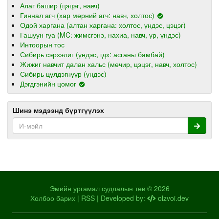
Алаг башир (цэцэг, навч)
Гиннал агч (хар мөрний агч: навч, холтос)
Одой харгана (алтан харгана: холтос, үндэс, цэцэг)
Гашуун гуа (MC: жимсгэнэ, нахиа, навч, үр, үндэс)
Интоорын тос
Сибирь сэрхэлиг (үндэс, гдх: асганы бамбай)
Жижиг навчит далан хальс (мөчир, цэцэг, навч, холтос)
Сибирь цүлдэгнүүр (үндэс)
Дэгдгэнийн цомог
Шинэ мэдээнд бүртгүүлэх
Эмийн ургамал судлалын төв © 2026
Холбоо барих
|
RSS
| Developed by:
olzvoi.dev