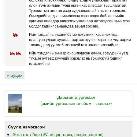
олон зуун жилийн турш өргөн хэрэглэгддэг туршлагатай.
Туршилтын амьтан дээр судлагдаж сайн нь тогтоогдсон.
Өчигдрийн ардын эмчилгээнд хэрэглэдэг байсан эмийн
ургамал өнөөдөр шинжлэх ухаанаар нотлогдсон эмчилгээ
болдог гэдгийг санаандаа авбал зохино.
Ийм тэмдэг нь тухайн бүтээгдэхүүнийг хэрэглэх үед,
ялангуяа удаан хугацаагаар хэтрүүлэн хэрэглэх үед зарим
тохиолдолд үүсэж болзошгүй гаж нөлөөг илэрийлнэ.
Ийм тэмдэг нь эмчээр оношлогдсон өвчин, зовуурийн үед
тухайн бүтээгдэхүүнийг хэрэглэх нь зохимжгүй гэдгийг
илэрхийлнэ.
« Буцах
Дарьганга ургамал
(эмийн ургамлын альбом – лавлах)
Сүүлд нэмэгдсэн
Эгэл голт бор (SV: цэцэг, навч, нахиа, холтос)