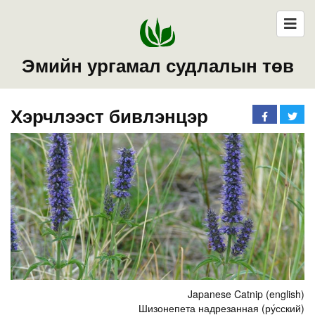
Эмийн ургамал судлалын төв
Хэрчлээст бивлэнцэр
Japanese Catnip (english)
Шизонепета надрезанная (ру́сский)