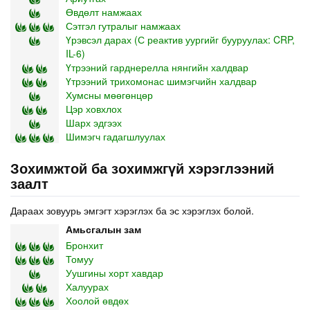
Өвдөлт намжаах
Сэтгэл гутралыг намжаах
Үрэвсэл дарах (С реактив уургийг бууруулах: CRP,
IL-6)
Үтрээний гарднерелла нянгийн халдвар
Үтрээний трихомонас шимэгчийн халдвар
Хумсны мөөгөнцөр
Цэр ховхлох
Шарх эдгээх
Шимэгч гадагшлуулах
Зохимжтой ба зохимжгүй хэрэглээний
заалт
Дараах зовуурь эмгэгт хэрэглэх ба эс хэрэглэх болой.
Амьсгалын зам
Бронхит
Томуу
Уушгины хорт хавдар
Халуурах
Хоолой өвдөх