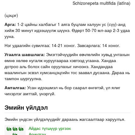
Schizonepeta multifida (latīna)
(цэцэг)
Арга:
1-2 цайны халбагыг 1 аяга буцлам халуун ус (сүү)-анд
хийж 30 минут идээшүүлж шүүнэ. Өдөрт 50-70 мл-аар 2-3 удаа
ууна.
Нэг удаагийн сувилгаа: 14-21 хоног. Завсарлага: 14 хоног.
Угаалга шавшлага:
Эмэгтэйчүүдийн өвчлөлийн хувьд унтахын
өмнө хөлөө нугалж нуруугаараа хэвтээд угаана. Хандаа
дотроо аль болох сайн оруулахыг хичээнэ. Хандандаа
маалингын эсвэл хумсанцэцгийн тос заавал дусаана. Дараа нь
тампон шургуулна.
Амталгаа:
Усан идээшмэл нь бор саарал өнгөтэй, үл ялиг
чихэрлэг амттай, үнэргүй.
Эмийн үйлдэл
Эмийн үндсэн үйлдэлүүдийг дараахь жагсаалтаар харуулъя.
Айдас түгшүүр үргээх
Ариутгах