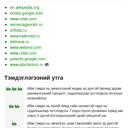
en.wikipedia.org
books.google.com
www.rxlist.com
semenagavrish.ru
orthilia.ru
www.baikmed.ru
lektrava.ru
www.webmd.com
www.rxlist.com
patents.google.com
www.plantarium.ru
Тэмдэглэгээний утга
Ийм тэмдэг нь эмчилгээний өндөр үр дүнтэй бөгөөд эрдэм
шинжилгээний туршилт, судалгаагаар нотлогдсон болохыг
илэрхийлнэ.
Ийм тэмдэг нь хүний биед сайн нөлөөтэй гэдэг нь
судалгаагаар нотлогдсон. Гэхдээ бүхэл ургамлын хувьд авч
үзвэл 3 одтой бүтээгдэхүүнийг арай гүйцэхгүй аж.
Ийм тэмдэг нь эмчилгээ, шим тэжээлийн эерэг үр дүнтэй
болохыг илэрхийлнэ. Голдуу ардын уламжлалт практикт