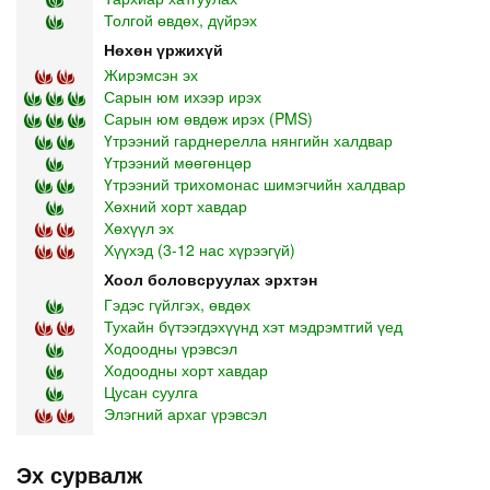
Толгой өвдөх, дүйрэх
Нөхөн үржихүй
Жирэмсэн эх
Сарын юм ихээр ирэх
Сарын юм өвдөж ирэх (PMS)
Үтрээний гарднерелла нянгийн халдвар
Үтрээний мөөгөнцөр
Үтрээний трихомонас шимэгчийн халдвар
Хөхний хорт хавдар
Хөхүүл эх
Хүүхэд (3-12 нас хүрээгүй)
Хоол боловсруулах эрхтэн
Гэдэс гүйлгэх, өвдөх
Тухайн бүтээгдэхүүнд хэт мэдрэмтгий үед
Ходоодны үрэвсэл
Ходоодны хорт хавдар
Цусан суулга
Элэгний архаг үрэвсэл
Эх сурвалж