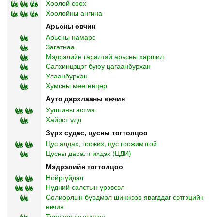
Хоолой сөөх
Хоолойны ангина
Арьсны өвчин
Арьсны намарс
Загатнаа
Мэдрэлийн гаралтай арьсны харшил
Салхинцэцэг буюу цагаанбурхан
Улаанбурхан
Хумсны мөөгөнцөр
Ауто дархлааны өвчин
Уушгины астма
Хайрст үлд
Зүрх судас, цусны тогтолцоо
Цус алдах, гоожих, цус гоожимтгой
Цусны даралт ихдэх (ЦДИ)
Мэдрэлийн тогтолцоо
Нойргүйдэл
Нүдний салстын үрэвсэл
Солиорлын бүрдмэл шинжээр явагддаг сэтгэцийн
өвчин
Тархиар хатгуулах