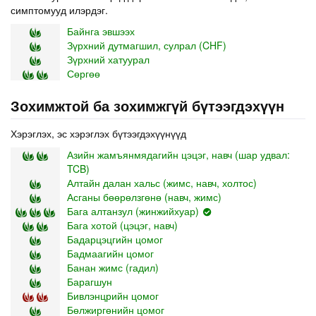
симптомууд илэрдэг.
Байнга эвшээх
Зүрхний дутмагшил, сулрал (CHF)
Зүрхний хатуурал
Сөргөө
Зохимжтой ба зохимжгүй бүтээгдэхүүн
Хэрэглэх, эс хэрэглэх бүтээгдэхүүнүүд
Азийн жамъянмядагийн цэцэг, навч (шар удвал:
TCB)
Алтайн далан хальс (жимс, навч, холтос)
Асганы бөөрөлзгөнө (навч, жимс)
Бага алтанзул (жинжийхуар)
Бага хотой (цэцэг, навч)
Бадарцэцгийн цомог
Бадмаагийн цомог
Банан жимс (гадил)
Барагшун
Бивлэнцрийн цомог
Бөлжиргөнийн цомог