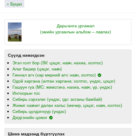
« Буцах
Дарьганга ургамал
(эмийн ургамлын альбом – лавлах)
Сүүлд нэмэгдсэн
Эгэл голт бор (SV: цэцэг, навч, нахиа, холтос)
Алаг башир (цэцэг, навч)
Гиннал агч (хар мөрний агч: навч, холтос)
Одой харгана (алтан харгана: холтос, үндэс, цэцэг)
Гашуун гуа (MC: жимсгэнэ, нахиа, навч, үр, үндэс)
Интоорын тос
Сибирь сэрхэлиг (үндэс, гдх: асганы бамбай)
Жижиг навчит далан хальс (мөчир, цэцэг, навч, холтос)
Сибирь цүлдэгнүүр (үндэс)
Дэгдгэнийн цомог
Шинэ мэдээнд бүртгүүлэх