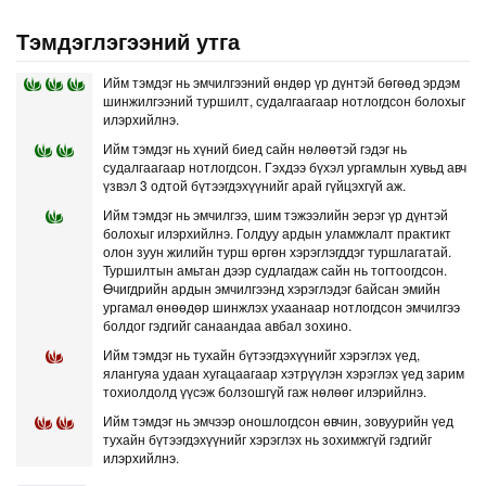
Тэмдэглэгээний утга
Ийм тэмдэг нь эмчилгээний өндөр үр дүнтэй бөгөөд эрдэм
шинжилгээний туршилт, судалгаагаар нотлогдсон болохыг
илэрхийлнэ.
Ийм тэмдэг нь хүний биед сайн нөлөөтэй гэдэг нь
судалгаагаар нотлогдсон. Гэхдээ бүхэл ургамлын хувьд авч
үзвэл 3 одтой бүтээгдэхүүнийг арай гүйцэхгүй аж.
Ийм тэмдэг нь эмчилгээ, шим тэжээлийн эерэг үр дүнтэй
болохыг илэрхийлнэ. Голдуу ардын уламжлалт практикт
олон зуун жилийн турш өргөн хэрэглэгддэг туршлагатай.
Туршилтын амьтан дээр судлагдаж сайн нь тогтоогдсон.
Өчигдрийн ардын эмчилгээнд хэрэглэдэг байсан эмийн
ургамал өнөөдөр шинжлэх ухаанаар нотлогдсон эмчилгээ
болдог гэдгийг санаандаа авбал зохино.
Ийм тэмдэг нь тухайн бүтээгдэхүүнийг хэрэглэх үед,
ялангуяа удаан хугацаагаар хэтрүүлэн хэрэглэх үед зарим
тохиолдолд үүсэж болзошгүй гаж нөлөөг илэрийлнэ.
Ийм тэмдэг нь эмчээр оношлогдсон өвчин, зовуурийн үед
тухайн бүтээгдэхүүнийг хэрэглэх нь зохимжгүй гэдгийг
илэрхийлнэ.