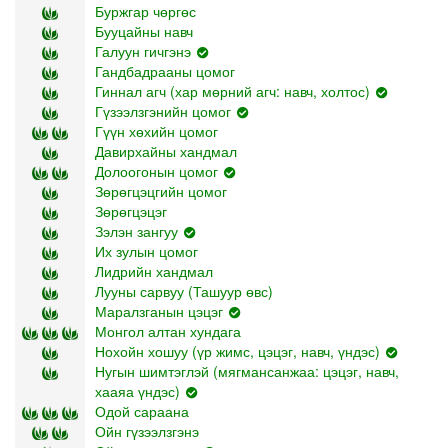
Буржгар чөргөс
Бууцайны навч
Галуун гичгэнэ
Гандбадрааны цомог
Гиннал агч (хар мөрний агч: навч, холтос)
Гүзээлзгэнийн цомог
Гүүн хөхийн цомог
Давирхайны хандмал
Долоогонын цомог
Зөрөгцэцгийн цомог
Зөрөгцэцэг
Зэлэн зангуу
Их зулын цомог
Лидрийн хандмал
Лууны сарвуу (Ташуур өвс)
Маралзганын цэцэг
Монгол алтан хундага
Нохойн хошуу (үр жимс, цэцэг, навч, үндэс)
Нугын шимтэглэй (мягмансанжаа: цэцэг, навч,
хааяа үндэс)
Одой сараана
Ойн гүзээлзгэнэ