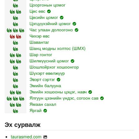
Цооргонын цомог
Цөс өвс
Цөсийн цомог
Цэгцүүхэйний цомог
Час улаан долоогоно
Чихэр өвс
Шавантаг
Шанц модны холтос (ШМХ)
Шар гонтог
Шилмүүсний цомог
Шошлойрхог хошоонгор
Шүхэрт өвөлжүүр
Эвэрт сэртэг
Эмийн балууна
Эмийн хошооны цэцэг, навч
Ялгуун цээнийн үндэс, согоон сав
Ямаан сахал
Яргай
Эх сурвалж
taurasmed.com