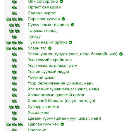
Ойн согсоргоно
Өргөст самархай
Саарал нүргэс
Сарьслаг хунчир
Сүлүү навчит шарилж
Таримал гоньд
Тунхуу
Түмэн навчит ортууз
Улаан тэс
Улаан унаган туруу (цэцэг, навч: баавгайн чих)
Усан үзмийн үрийн тос
Усан үзэм, хатаамал үзэм
Үнэгэн сүүлхэй лидэр
Үсүүний цомог
Үхэр бөлжиргөнийн үр жимс, навч
Хос навчит зуншилцэцэг (цэцэг, навч)
Хошоонгорын цэцэгтэй цомог
Хөдөөний бираага (цэцэг, навч, үр)
Хунчирын цомог
Хясаа мөөг
Цагаан түрүү (цагаан уул: цэцэг, навч)
Царсан гүүн хөх
Цооргоно