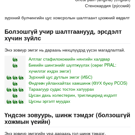
Стенокардия (ру́сский)
зүрхний булчингийн цус хомсролын шалтгаант цээжний өвдөлт
Болзошгүй учир шалтгаанууд, эрсдэлт
хүчин зүйлс
Энэ зовиур эмгэг нь дараахь нөхцлүүдэд үүсэх магадлалтай.
Алтлаг стафилококкийн нянгийн халдвар
Биеийн шингэнийг шүлтжүүлэх (сөрөг PRAL:
хүчиллэг ихдэх эмгэг)
Зүрхний цус дутлын эмгэг (ИБС)
Өндгөвч уйланхайтах хамшинж (ӨУХ буюу PCOS)
Тараагуур судас тостон хатуурах
Цусан дахь холестерин, триглицерид ихдэлт
Цусны эргэлт муудах
Үндсэн зовуурь, шинж тэмдэг (болзошгүй
хожмын үеийн)
Энэ зовиур эмгэгийн үед дараахь гол шинж тэмдэг,