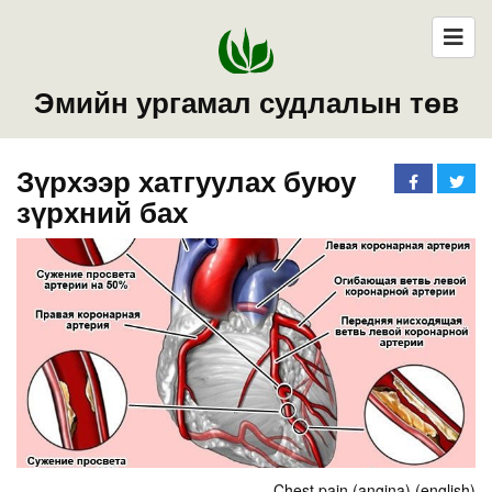
Эмийн ургамал судлалын төв
Зүрхээр хатгуулах буюу
зүрхний бах
Chest pain (angina) (english)