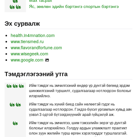
Яс, зөөлөн эдийн бэртэнгэ спортын бэртэнгэ
Эх сурвалж
health.in4mnation.com
www.tiensmed.ru
www.flavorandfortune.com
www.wisegeek.com
www.google.com
Тэмдэглэгээний утга
Ийм тэмдэг нь эмчилгээний өндөр үр дүнтэй бөгөөд эрдэм
шинжилгээний туршилт, судалгаагаар нотлогдсон болохыг
илэрхийлнэ.
Ийм тэмдэг нь хүний биед сайн нөлөөтэй гэдэг нь
судалгаагаар нотлогдсон. Гэхдээ бүхэл ургамлын хувьд авч
үзвэл 3 одтой бүтээгдэхүүнийг арай гүйцэхгүй аж.
Ийм тэмдэг нь эмчилгээ, шим тэжээлийн эерэг үр дүнтэй
болохыг илэрхийлнэ. Голдуу ардын уламжлалт практикт
олон зуун жилийн турш өргөн хэрэглэгддэг туршлагатай.