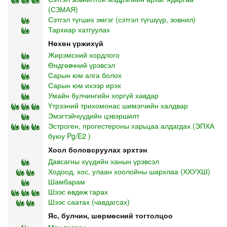
(СЗМАЯ)
Сэтгэл түгших эмгэг (сэтгэл түгшүүр, зовнил)
Тархиар хатгуулах
Нөхөн үржихүй
Жирэмсний хордлого
Өндгөвчний үрэвсэл
Сарын юм алга болох
Сарын юм ихээр ирэх
Умайн булчингийн хоргүй хавдар
Үтрээний трихомонас шимэгчийн халдвар
Эмэгтэйчүүдийн цэвэршилт
Эстроген, прогестероны харьцаа алдагдах (ЭПХА
буюу Pg/E2 )
Хоол боловсруулах эрхтэн
Давсагны хүүдийн ханын үрэвсэл
Ходоод, хос, улаан хоолойны шархлаа (ХХУХШ)
Шамбарам
Шээс өвдөж гарах
Шээс саатах (чавдагсах)
Яс, булчин, шөрмөсний тогтолцоо
Мах тасрах