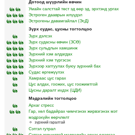
Дотоод шүүрлийн өвчин
Умайн салсттай төст эд өөр эд, эрхтэнд ургах
Эстроген дааврын илүүдэл
Эстрогены давамгайлал (ЭсД)
Зүрх судас, цусны тогтолцоо
Зүрх дэлсэх
Зүрх судасны өвчин (ЗСӨ)
Зүрх сульдлын хамшинж
Зүрхний хэм алдагдах
Зүрхний хэм түргэсэх
Зүрхээр хатгуулах буюу зүрхний бах
Судас өргөжүүлэх
Хамраас цус гарах
Цус алдах, гоожих, цус гоожимтгой
Цусны даралт ихдэх (ЦДИ)
Мэдрэлийн тогтолцоо
Архаг стресс
Гар, хөл бадайрах чимчгэнэх жирвэгэнэх мэт
мэдрэхүйн өөрчлөлт
зүрхний гаралтай
Сэтгэл гутрал
Сэтгэл зовнилтой мэдрэлийн архаг ядаргаа