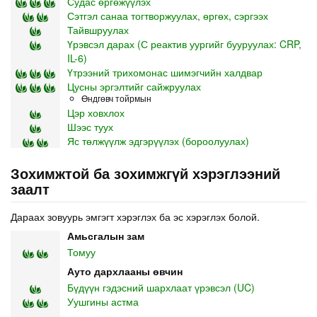
Судас өргөжүүлэх
Сэтгэл санаа тогтворжуулах, өргөх, сэргээх
Тайвшруулах
Үрэвсэл дарах (С реактив уургийг бууруулах: CRP,
IL-6)
Үтрээний трихомонас шимэгчийн халдвар
Цусны эргэлтийг сайжруулах
Өндгөвч тойрмын
Цэр ховхлох
Шээс туух
Яс төлжүүлж эдгэрүүлэх (бороолуулах)
Зохимжтой ба зохимжгүй хэрэглээний
заалт
Дараах зовуурь эмгэгт хэрэглэх ба эс хэрэглэх болой.
Амьсгалын зам
Томуу
Ауто дархлааны өвчин
Бүдүүн гэдэсний шархлаат үрэвсэл (UC)
Уушгины астма