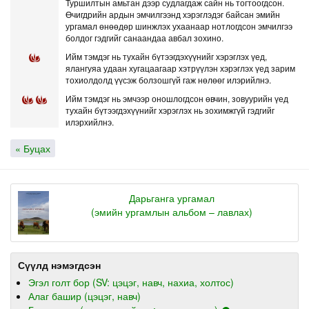
Туршилтын амьтан дээр судлагдаж сайн нь тогтоогдсон.
Өчигдрийн ардын эмчилгээнд хэрэглэдэг байсан эмийн
ургамал өнөөдөр шинжлэх ухаанаар нотлогдсон эмчилгээ
болдог гэдгийг санаандаа авбал зохино.
Ийм тэмдэг нь тухайн бүтээгдэхүүнийг хэрэглэх үед,
ялангуяа удаан хугацаагаар хэтрүүлэн хэрэглэх үед зарим
тохиолдолд үүсэж болзошгүй гаж нөлөөг илэрийлнэ.
Ийм тэмдэг нь эмчээр оношлогдсон өвчин, зовуурийн үед
тухайн бүтээгдэхүүнийг хэрэглэх нь зохимжгүй гэдгийг
илэрхийлнэ.
« Буцах
Дарьганга ургамал
(эмийн ургамлын альбом – лавлах)
Сүүлд нэмэгдсэн
Эгэл голт бор (SV: цэцэг, навч, нахиа, холтос)
Алаг башир (цэцэг, навч)