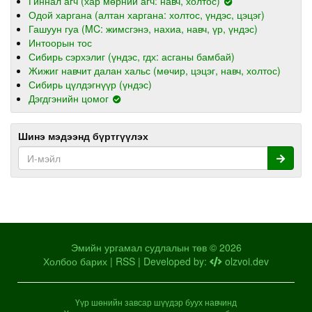
Гиннал агч (хар мөрний агч: навч, холтос)
Одой харгана (алтан харгана: холтос, үндэс, цэцэг)
Гашуун гуа (MC: жимсгэнэ, нахиа, навч, үр, үндэс)
Интоорын тос
Сибирь сэрхэлиг (үндэс, гдх: асганы бамбай)
Жижиг навчит далан хальс (мөчир, цэцэг, навч, холтос)
Сибирь цүлдэгнүүр (үндэс)
Дэгдгэнийн цомог
Шинэ мэдээнд бүртгүүлэх
Эмийн ургамал судлалын төв © 2026
Холбоо барих
|
RSS
| Developed by:
olzvoi.dev
Үүр шөнийн завсар шүүдэр буух навчинд