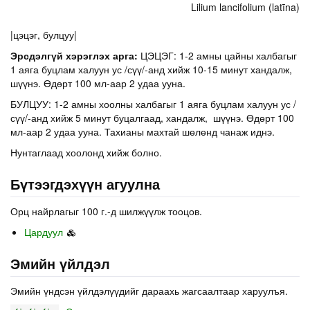
Lilium lancifolium (latīna)
|цэцэг, булцуу|
Эрсдэлгүй хэрэглэх арга:
ЦЭЦЭГ: 1-2 амны цайны халбагыг
1 аяга буцлам халуун ус /сүү/-анд хийж 10-15 минут хандалж,
шүүнэ. Өдөрт 100 мл-аар 2 удаа ууна.
БУЛЦУУ: 1-2 амны хоолны халбагыг 1 аяга буцлам халуун ус /
сүү/-анд хийж 5 минут буцалгаад, хандалж, шүүнэ. Өдөрт 100
мл-аар 2 удаа ууна. Тахианы махтай шөлөнд чанаж иднэ.
Нунтаглаад хоолонд хийж болно.
Бүтээгдэхүүн агуулна
Орц найрлагыг 100 г.-д шилжүүлж тооцов.
Цардуул
Эмийн үйлдэл
Эмийн үндсэн үйлдэлүүдийг дараахь жагсаалтаар харуулъя.