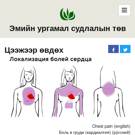
Эмийн ургамал судлалын төв
Цээжээр өвдөх
Chest pain (english)
Боль в груди (кардиалгия) (ру́сский)