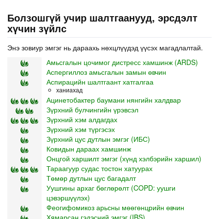
Болзошгүй учир шалтгаанууд, эрсдэлт
хүчин зүйлс
Энэ зовиур эмгэг нь дараахь нөхцлүүдэд үүсэх магадлалтай.
Амьсгалын цочимог дистресс хамшинж (ARDS)
Аспергиллоз амьсгалын замын өвчин
Аспирацийн шалтгаант хатгалгаа
ханиахад
Ацинетобактер баумани нянгийн халдвар
Зүрхний булчингийн үрэвсэл
Зүрхний хэм алдагдах
Зүрхний хэм түргэсэх
Зүрхний цус дутлын эмгэг (ИБС)
Ковидын дараах хамшинж
Онцгой харшилт эмгэг (хүнд хэлбэрийн харшил)
Тараагуур судас тостон хатуурах
Төмөр дутлын цус багадалт
Уушгины архаг бөглөрөлт (COPD: уушги
цэвэршүүлэх)
Феогифомикоз арьсны мөөгөнцрийн өвчин
Хямарсан гэдэсний эмгэг (IBS)