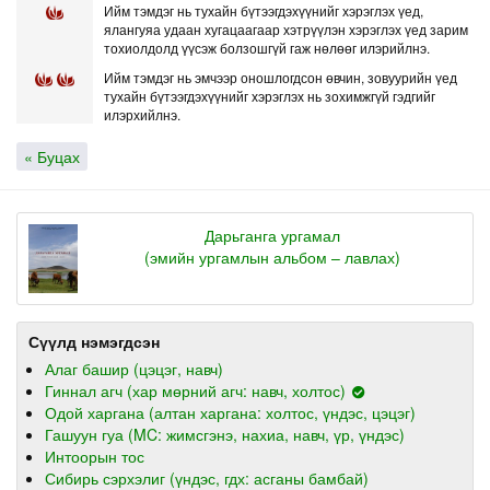
Ийм тэмдэг нь тухайн бүтээгдэхүүнийг хэрэглэх үед,
ялангуяа удаан хугацаагаар хэтрүүлэн хэрэглэх үед зарим
тохиолдолд үүсэж болзошгүй гаж нөлөөг илэрийлнэ.
Ийм тэмдэг нь эмчээр оношлогдсон өвчин, зовуурийн үед
тухайн бүтээгдэхүүнийг хэрэглэх нь зохимжгүй гэдгийг
илэрхийлнэ.
« Буцах
Дарьганга ургамал
(эмийн ургамлын альбом – лавлах)
Сүүлд нэмэгдсэн
Алаг башир (цэцэг, навч)
Гиннал агч (хар мөрний агч: навч, холтос)
Одой харгана (алтан харгана: холтос, үндэс, цэцэг)
Гашуун гуа (MC: жимсгэнэ, нахиа, навч, үр, үндэс)
Интоорын тос
Сибирь сэрхэлиг (үндэс, гдх: асганы бамбай)