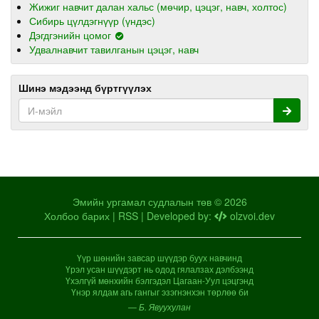
Жижиг навчит далан хальс (мөчир, цэцэг, навч, холтос)
Сибирь цүлдэгнүүр (үндэс)
Дэгдгэнийн цомог
Удвалнавчит тавилганын цэцэг, навч
Шинэ мэдээнд бүртгүүлэх
Эмийн ургамал судлалын төв © 2026
Холбоо барих
|
RSS
| Developed by:
olzvoi.dev
Үүр шөнийн завсар шүүдэр буух навчинд
Үрэл усан шүүдэрт нь одод гялалзах дэлбээнд
Үхэлгүй мөнхийн бэлгэдэл Цагаан-Уул цэцгэнд
Үнэр ялдам агь гангыг эзэгнэнхэн төрлөө би
— Б. Явуухулан