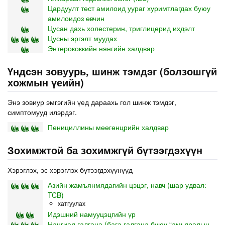
Цардуулт төст амилоид уураг хуримтлагдах буюу
амилоидоз өвчин
Цусан дахь холестерин, триглицерид ихдэлт
Цусны эргэлт муудах
Энтерококкийн нянгийн халдвар
Үндсэн зовуурь, шинж тэмдэг (болзошгүй
хожмын үеийн)
Энэ зовиур эмгэгийн үед дараахь гол шинж тэмдэг,
симптомууд илэрдэг.
Пенициллины мөөгөнцрийн халдвар
Зохимжтой ба зохимжгүй бүтээгдэхүүн
Хэрэглэх, эс хэрэглэх бүтээгдэхүүнүүд
Азийн жамъянмядагийн цэцэг, навч (шар удвал:
TCB)
хатгуулах
Идэшний намууцэцгийн үр
Нангиад галгана (бага галгана буюу “амьдралын