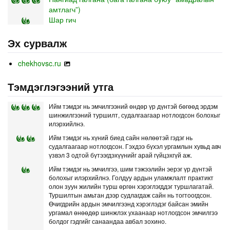
амтлагч”)
Шар гич
Эх сурвалж
chekhovsc.ru
Тэмдэглэгээний утга
Ийм тэмдэг нь эмчилгээний өндөр үр дүнтэй бөгөөд эрдэм
шинжилгээний туршилт, судалгаагаар нотлогдсон болохыг
илэрхийлнэ.
Ийм тэмдэг нь хүний биед сайн нөлөөтэй гэдэг нь
судалгаагаар нотлогдсон. Гэхдээ бүхэл ургамлын хувьд авч
үзвэл 3 одтой бүтээгдэхүүнийг арай гүйцэхгүй аж.
Ийм тэмдэг нь эмчилгээ, шим тэжээлийн эерэг үр дүнтэй
болохыг илэрхийлнэ. Голдуу ардын уламжлалт практикт
олон зуун жилийн турш өргөн хэрэглэгддэг туршлагатай.
Туршилтын амьтан дээр судлагдаж сайн нь тогтоогдсон.
Өчигдрийн ардын эмчилгээнд хэрэглэдэг байсан эмийн
ургамал өнөөдөр шинжлэх ухаанаар нотлогдсон эмчилгээ
болдог гэдгийг санаандаа авбал зохино.