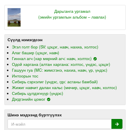
Дарьганга ургамал
(эмийн ургамлын альбом – лавлах)
Сүүлд нэмэгдсэн
Эгэл голт бор (SV: цэцэг, навч, нахиа, холтос)
Алаг башир (цэцэг, навч)
Гиннал агч (хар мөрний агч: навч, холтос)
Одой харгана (алтан харгана: холтос, үндэс, цэцэг)
Гашуун гуа (MC: жимсгэнэ, нахиа, навч, үр, үндэс)
Интоорын тос
Сибирь сэрхэлиг (үндэс, гдх: асганы бамбай)
Жижиг навчит далан хальс (мөчир, цэцэг, навч, холтос)
Сибирь цүлдэгнүүр (үндэс)
Дэгдгэнийн цомог
Шинэ мэдээнд бүртгүүлэх