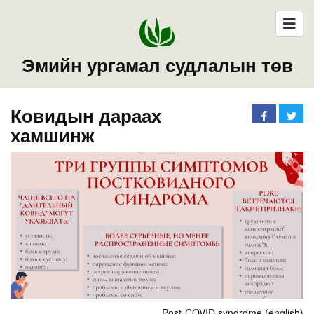
Эмийн ургамал судлалын төв
Ковидын дараах
хамшинж
Post-COVID syndrome (english)