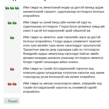
Ийм тэмдэг нь эмчилгээний өндөр үр дүнтэй бөгөөд эрдэм
шинжилгээний туршилт, судалгаагаар нотлогдсон болохыг
илэрхийлнэ.
Ийм тэмдэг нь хүний биед сайн нөлөөтэй гэдэг нь
судалгаагаар нотлогдсон. Гэхдээ бүхэл ургамлын хувьд авч
үзвэл 3 одтой бүтээгдэхүүнийг арай гүйцэхгүй аж.
Ийм тэмдэг нь эмчилгээ, шим тэжээлийн эерэг үр дүнтэй
болохыг илэрхийлнэ. Голдуу ардын уламжлалт практикт
олон зуун жилийн турш өргөн хэрэглэгддэг туршлагатай.
Туршилтын амьтан дээр судлагдаж сайн нь тогтоогдсон.
Өчигдрийн ардын эмчилгээнд хэрэглэдэг байсан эмийн
ургамал өнөөдөр шинжлэх ухаанаар нотлогдсон эмчилгээ
болдог гэдгийг санаандаа авбал зохино.
Ийм тэмдэг нь тухайн бүтээгдэхүүнийг хэрэглэх үед,
ялангуяа удаан хугацаагаар хэтрүүлэн хэрэглэх үед зарим
тохиолдолд үүсэж болзошгүй гаж нөлөөг илэрийлнэ.
Ийм тэмдэг нь эмчээр оношлогдсон өвчин, зовуурийн үед
тухайн бүтээгдэхүүнийг хэрэглэх нь зохимжгүй гэдгийг
илэрхийлнэ.
« Буцах