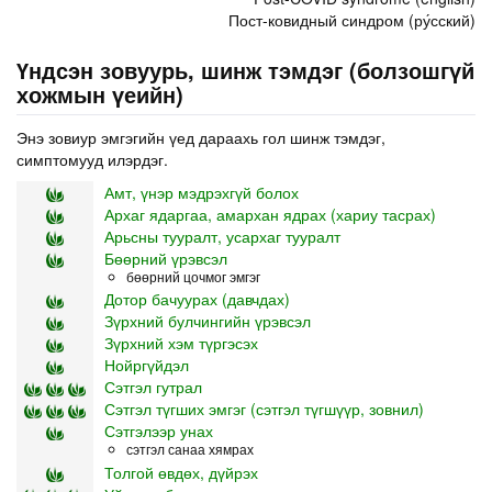
Пост-ковидный синдром (ру́сский)
Үндсэн зовуурь, шинж тэмдэг (болзошгүй
хожмын үеийн)
Энэ зовиур эмгэгийн үед дараахь гол шинж тэмдэг,
симптомууд илэрдэг.
Амт, үнэр мэдрэхгүй болох
Архаг ядаргаа, амархан ядрах (хариу тасрах)
Арьсны тууралт, усархаг тууралт
Бөөрний үрэвсэл
бөөрний цочмог эмгэг
Дотор бачуурах (давчдах)
Зүрхний булчингийн үрэвсэл
Зүрхний хэм түргэсэх
Нойргүйдэл
Сэтгэл гутрал
Сэтгэл түгших эмгэг (сэтгэл түгшүүр, зовнил)
Сэтгэлээр унах
сэтгэл санаа хямрах
Толгой өвдөх, дүйрэх