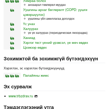
Уймраа болох
анхаарал төвлөрөл муудах
Уушгины архаг бөглөрөлт (COPD: уушги
цэвэршүүлэх)
уушгины үйл ажиллагаа доголдох
Үс унах
Халуурах
үе үе халуурах (периодическая лихорадка)
Ханиад
Хэрлэг төст үений үрэвсэл, үе мөч өвдөх
Цээжээр өвдөх
Зохимжтой ба зохимжгүй бүтээгдэхүүн
Хэрэглэх, эс хэрэглэх бүтээгдэхүүнүүд
Папайяны жимс
Эх сурвалж
www.trbzdrav.ru
Тэмдэглэгээний утга