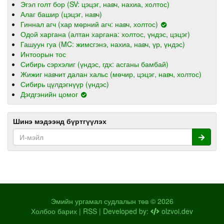
Эгэл голт бор (SV: цэцэг, навч, нахиа, холтос)
Алаг башир (цэцэг, навч)
Гиннал агч (хар мөрний агч: навч, холтос)
Одой харгана (алтан харгана: холтос, үндэс, цэцэг)
Гашуун гуа (MC: жимсгэнэ, нахиа, навч, үр, үндэс)
Интоорын тос
Сибирь сэрхэлиг (үндэс, гдх: асганы бамбай)
Жижиг навчит далан хальс (мөчир, цэцэг, навч, холтос)
Сибирь цүлдэгнүүр (үндэс)
Дэгдгэнийн цомог
Шинэ мэдээнд бүртгүүлэх
Эмийн ургамал судлалын төв © 2026
Холбоо барих
|
RSS
| Developed by:
olzvoi.dev