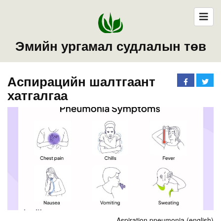
Эмийн ургамал судлалын төв
Аспирацийн шалтгаант
хатгалгаа
Aspiration pneumonia (english)