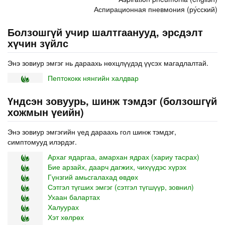
Аспирационная пневмония (ру́сский)
Болзошгүй учир шалтгаанууд, эрсдэлт
хүчин зүйлс
Энэ зовиур эмгэг нь дараахь нөхцлүүдэд үүсэх магадлалтай.
Пептококк нянгийн халдвар
Үндсэн зовуурь, шинж тэмдэг (болзошгүй
хожмын үеийн)
Энэ зовиур эмгэгийн үед дараахь гол шинж тэмдэг,
симптомууд илэрдэг.
Архаг ядаргаа, амархан ядрах (хариу тасрах)
Бие арзайх, даарч дагжих, чихүүдэс хүрэх
Гүнзгий амьсгалахад өвдөх
Сэтгэл түгших эмгэг (сэтгэл түгшүүр, зовнил)
Ухаан балартах
Халуурах
Хэт хөлрөх