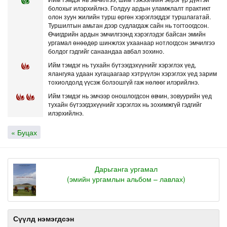
болохыг илэрхийлнэ. Голдуу ардын уламжлалт практикт
олон зуун жилийн турш өргөн хэрэглэгддэг туршлагатай.
Туршилтын амьтан дээр судлагдаж сайн нь тогтоогдсон.
Өчигдрийн ардын эмчилгээнд хэрэглэдэг байсан эмийн
ургамал өнөөдөр шинжлэх ухаанаар нотлогдсон эмчилгээ
болдог гэдгийг санаандаа авбал зохино.
Ийм тэмдэг нь тухайн бүтээгдэхүүнийг хэрэглэх үед,
ялангуяа удаан хугацаагаар хэтрүүлэн хэрэглэх үед зарим
тохиолдолд үүсэж болзошгүй гаж нөлөөг илэрийлнэ.
Ийм тэмдэг нь эмчээр оношлогдсон өвчин, зовуурийн үед
тухайн бүтээгдэхүүнийг хэрэглэх нь зохимжгүй гэдгийг
илэрхийлнэ.
« Буцах
Дарьганга ургамал
(эмийн ургамлын альбом – лавлах)
Сүүлд нэмэгдсэн