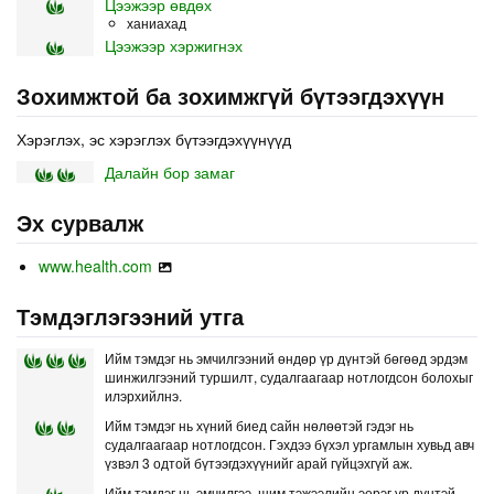
Цээжээр өвдөх
ханиахад
Цээжээр хэржигнэх
Зохимжтой ба зохимжгүй бүтээгдэхүүн
Хэрэглэх, эс хэрэглэх бүтээгдэхүүнүүд
Далайн бор замаг
Эх сурвалж
www.health.com
Тэмдэглэгээний утга
Ийм тэмдэг нь эмчилгээний өндөр үр дүнтэй бөгөөд эрдэм
шинжилгээний туршилт, судалгаагаар нотлогдсон болохыг
илэрхийлнэ.
Ийм тэмдэг нь хүний биед сайн нөлөөтэй гэдэг нь
судалгаагаар нотлогдсон. Гэхдээ бүхэл ургамлын хувьд авч
үзвэл 3 одтой бүтээгдэхүүнийг арай гүйцэхгүй аж.
Ийм тэмдэг нь эмчилгээ, шим тэжээлийн эерэг үр дүнтэй