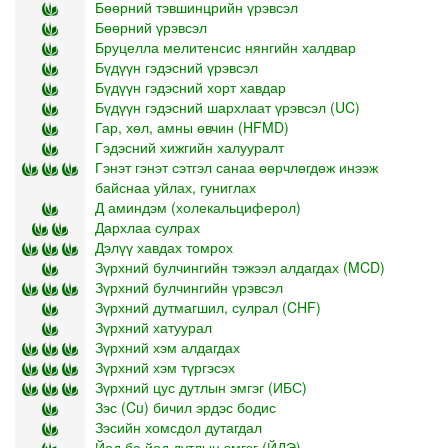
Бөөрний тэвшинцрийн үрэвсэл
Бөөрний үрэвсэл
Бруцелла мелитенсис нянгийн халдвар
Бүдүүн гэдэсний үрэвсэл
Бүдүүн гэдэсний хорт хавдар
Бүдүүн гэдэсний шархлаат үрэвсэл (UC)
Гар, хөл, амны өвчин (HFMD)
Гэдэсний хижгийн халууралт
Гэнэт гэнэт сэтгэл санаа өөрчлөгдөж инээж
байснаа уйлах, гуниглах
Д аминдэм (холекальциферол)
Дархлаа сулрах
Дэлүү хавдах томрох
Зүрхний булчингийн тэжээл алдагдах (MCD)
Зүрхний булчингийн үрэвсэл
Зүрхний дутмагшил, сулрал (CHF)
Зүрхний хатуурал
Зүрхний хэм алдагдах
Зүрхний хэм түргэсэх
Зүрхний цус дутлын эмгэг (ИБС)
Зэс (Cu) бичил эрдэс бодис
Зэсийн хомсдол дутагдал
Йод ба йод дутлын эмгэг (ЙДЭ)