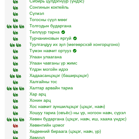
Сибирь цүлдэгнүүр (үндэс)
Сонгинын коктейль
Сүгмэл
Тогосны сүүл мөөг
Толгодын бударгана
Төллүүр тарна
Турчаниновын яргуй
Туулгачдуу их зул (мөгөөрсхэй хонгорцгоно)
Түмэн навчит ортууз
Улаан улаагана
Улаан чавганы үр жимс
Үлдэн могойн идээ
Хадаасанцэцэг (баширцэцэг)
Халгайны тос
Халтар арвайн тариа
Хар арц
Хонин арц
Хос навчит зуншилцэцэг (цэцэг, навч)
Хошуу тариа (овъёс)-ны үр, ногоон навч, сүрэл
Хөвөн бударгана (цэцэг, навч, иш, хааяа үндэс)
Хөвөнтийн цомог
Хөдөөний бираага (цэцэг, навч, үр)
Хөмүүл