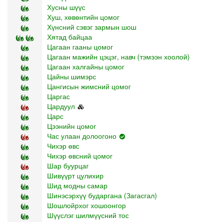
Хусны шүүс
Хуш, хөвөнтийн цомог
Хүнсний сэвэг зармын шош
Хятад байцаа
Цагаан гааны цомог
Цагаан мажийн цэцэг, навч (тэмээн хоолой)
Цагаан халгайны цомог
Цайны шимэрс
Цангисын жимсний цомог
Царгас
Цардуул
Царс
Цээнийн цомог
Час улаан долоогоно
Чихэр өвс
Чихэр өвсний цомог
Шар буурцаг
Шивүүрт цулихир
Шид модны самар
Шинэсэрхүү бударгана (Загасгал)
Шошлойрхог хошоонгор
Шүүслэг шилмүүсний тос