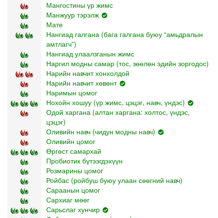
Мангостины үр жимс
Манжуур тэрэлж
Мате
Нангиад галгана (бага галгана буюу “амьдралын
амтлагч”)
Нангиад улаалзганын жимс
Наргил модны самар (тос, зөөлөн эдийн зоргодос)
Нарийн навчит хонхолдой
Нарийн навчит хөвөнт
Наримын цомог
Нохойн хошуу (үр жимс, цэцэг, навч, үндэс)
Одой харгана (алтан харгана: холтос, үндэс,
цэцэг)
Оливийн навч (чидун модны навч)
Оливийн цомог
Өргөст самархай
Пробиотик бүтээгдэхүүн
Розмарины цомог
Ройбас (ройбуш буюу улаан сөөгний навч)
Сараанын цомог
Сархиаг мөөг
Сарьслаг хунчир