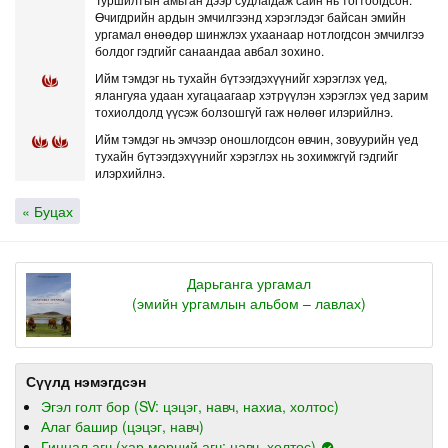
Өчигдрийн ардын эмчилгээнд хэрэглэдэг байсан эмийн
ургамал өнөөдөр шинжлэх ухаанаар нотлогдсон эмчилгээ
болдог гэдгийг санаандаа авбал зохино.
Ийм тэмдэг нь тухайн бүтээгдэхүүнийг хэрэглэх үед,
ялангуяа удаан хугацаагаар хэтрүүлэн хэрэглэх үед зарим
тохиолдолд үүсэж болзошгүй гаж нөлөөг илэрийлнэ.
Ийм тэмдэг нь эмчээр оношлогдсон өвчин, зовуурийн үед
тухайн бүтээгдэхүүнийг хэрэглэх нь зохимжгүй гэдгийг
илэрхийлнэ.
« Буцах
Дарьганга ургамал
(эмийн ургамлын альбом – лавлах)
Сүүлд нэмэгдсэн
Эгэл голт бор (SV: цэцэг, навч, нахиа, холтос)
Алаг башир (цэцэг, навч)
Гиннал агч (хар мөрний агч: навч, холтос)