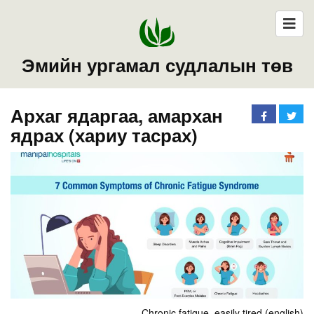
Эмийн ургамал судлалын төв
Архаг ядаргаа, амархан
ядрах (хариу тасрах)
Chronic fatigue, easily tired (english)