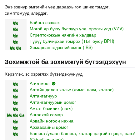
Энэ зовиур эмгэгийн үед дараахь гол шинж тэмдэг,
симптомууд илэрдэг.
Байнга эвшээх
Могой яр буюу бүслүүр үлд, ороогч үлд (VZV)
Стрептококкын нянгийн халдвар
Түрүү булчирхай томрох (ТБТ буюу BPH)
Хямарсан гэдэсний эмгэг (IBS)
Зохимжтой ба зохимжгүй бүтээгдэхүүн
Хэрэглэх, эс хэрэглэх бүтээгдэхүүнүүд
Агил мөөг
Алтайн далан хальс (жимс, навч, холтос)
Алтангагнуур
Алтангагнуурын цомог
Амтат базилик (навч)
Ангаахай самар
Арвайн ногоон нахиа
Арзаахайны цомог
Башига /улаан башига, халтар цэцгийн цэцэг, навч/
(Odontites rubra)