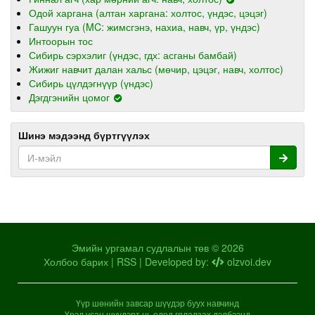
Одой харгана (алтан харгана: холтос, үндэс, цэцэг)
Гашуун гуа (MC: жимсгэнэ, нахиа, навч, үр, үндэс)
Интоорын тос
Сибирь сэрхэлиг (үндэс, гдх: асганы бамбай)
Жижиг навчит далан хальс (мөчир, цэцэг, навч, холтос)
Сибирь цүлдэгнүүр (үндэс)
Дэгдгэнийн цомог
Шинэ мэдээнд бүртгүүлэх
Эмийн ургамал судлалын төв © 2026
Холбоо барих
|
RSS
| Developed by:
olzvoi.dev
Үүр шөнийн завсар шүүдэр буух навчинд
Үрэл усан шүүдэрт нь одод гялалзах дэлбээнд