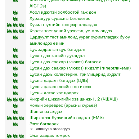
AICTDs)
Хоол идэхтэй холбоотой гаж дон
Хураагуур судасны бөглөөтөс
Хүчил-шүлтийн тэнцвэр алдагдах
Хэрлэг төст үений үрэвсэл, үе мөч өвдөх
Цардуулт төст амилоид уураг хуримтлагдах буюу
амилоидоз өвчин
Цус задралын цус багадалт
Цусан дах калийн дутагдал
Цусан дах саахар (глюкоз) багасах
Цусан дах саахар (глюкоз) ихдэлт (гипергликеми)
Цусан дахь холестерин, триглицерид ихдэлт
Цусны даралт багадах (ЦДБ)
Цусны цагаан эсийн тоо ихсэх
Цусны ялтас хэт цөөрөх
Чихрийн шижингийн хэв шинж-1, 2 (ЧШХШ)
Чонын хөрөвдөс (арьсны сүрьеэ)
Шингэнээ алдах
Ширхэглэг булчингийн өвдөлт (FMS)
Элэг бөглөрөх
ялангуяа өглөөгүүр
Элэг хавдах томрох