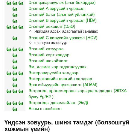
Элэг цэвэршүүлэх (элэг бохирдох)
Элэгний А вирүсийн үрэвсэл
Элэгний бэтэг (элэгний уйланхай)
Элэгний В вирүсийн үрэвсэл (HBV)
Элэгний өөхшилт (ЭлӨ)
Ярихдаа ядрах, ядаргаатай санагдах
Элэгний С вирүсийн үрэвсэл (HCV)
ялангуяа өглөөгүүр
Элэгний хатуурал
Элэгний хорт хавдар
Элэгний шохойжилт
Эм, ялзмаг хор гадагшлуулах
Энтеровирүсийн халдвар
Энтерококкийн нянгийн халдвар
Эрэгтэйчүүдийн цэвэршилт (ADAM)
Эстроген, прогестероны харьцаа алдагдах (ЭПХА
буюу Pg/E2 )
Эстрогены давамгайлал (ЭсД)
Ясны шохойжилт
Үндсэн зовуурь, шинж тэмдэг (болзошгүй
хожмын үеийн)