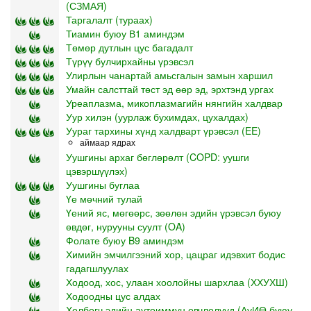
(СЗМАЯ)
Таргалалт (тураах)
Тиамин буюу В1 аминдэм
Төмөр дутлын цус багадалт
Түрүү булчирхайны үрэвсэл
Улирлын чанартай амьсгалын замын харшил
Умайн салсттай төст эд өөр эд, эрхтэнд ургах
Уреаплазма, микоплазмагийн нянгийн халдвар
Уур хилэн (уурлаж бухимдах, цухалдах)
Уураг тархины хүнд халдварт үрэвсэл (EE)
аймаар ядрах
Уушгины архаг бөглөрөлт (COPD: уушги
цэвэршүүлэх)
Уушгины буглаа
Үе мөчний тулай
Үений яс, мөгөөрс, зөөлөн эдийн үрэвсэл буюу
өвдөг, нурууны суулт (OA)
Фолате буюу B9 аминдэм
Химийн эмчилгээний хор, цацраг идэвхит бодис
гадагшлуулах
Ходоод, хос, улаан хоолойны шархлаа (ХХУХШ)
Ходоодны цус алдах
Холбогч эдийн аутоиммун өвчлөлүүд (АуИӨ буюу