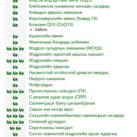
Клебсиелла пневмони нянгийн халдвар
Ковидын дараах хамшинж
Коронавирүсийн өвчин (Ковид-19)
Коэнзим Q10 (CoQ10)
байнга
Кушингийн өвчин
Мөөгөнцөр Кандида албиканс
Мэдрэл сульдлын хамшинж (МСХШ)
Мэдрэлийн гаралтай арьсны харшил
Мэдрэлийн хямрал
Мэдрэлийн ядаргаа
Насжилттай холбоотой үрэвсэл явагдах
Нефроз хамшинж
Нойргүйдэл
Прогестероны хомсдол (ПХ)
С реактив уураг ихдэх (CRP)
Салхинцэцэг буюу цагаанбурхан
Сарын юм ихээр ирэх
Сахуугийн коринебактери савханцрын халдвар
Селений дутагдал
Серотонины хомсдол
Сэтгэл зовнилтой мэдрэлийн архаг ядаргаа