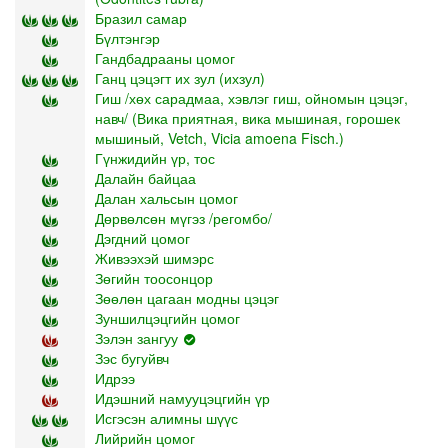
Бразил самар
Бүлтэнгэр
Гандбадрааны цомог
Ганц цэцэгт их зул (ихзул)
Гиш /хөх сарадмаа, хэвлэг гиш, ойномын цэцэг,
навч/ (Вика приятная, вика мышиная, горошек
мышиный, Vetch, Vicia amoena Fisch.)
Гүнжидийн үр, тос
Далайн байцаа
Далан хальсын цомог
Дөрвөлсөн мүгэз /регомбо/
Дэгдний цомог
Живээхэй шимэрс
Зөгийн тоосонцор
Зөөлөн цагаан модны цэцэг
Зуншилцэцгийн цомог
Зэлэн зангуу
Зэс бугуйвч
Идрээ
Идэшний намууцэцгийн үр
Исгэсэн алимны шүүс
Лийрийн цомог