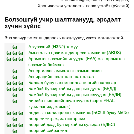
Хроническая усталость, легко устаёт (ру́сский)
Болзошгүй учир шалтгаанууд, эрсдэлт
хүчин зүйлс
Энэ зовиур эмгэг нь дараахь нөхцлүүдэд үүсэх магадлалтай.
А хүрээний (H3N2) томуу
Амьсгалын цочимог дистресс хамшинж (ARDS)
Ароматез энземийн илүүдэл (EAA) ө.х. ароматез
энземийг боймлох
Аспергиллоз амьсгалын замын өвчин
Аспирацийн шалтгаант хатгалгаа
Балнад буюу сальмонелла нянгийн халдвар
Бамбай булчирхайны дааврын дутал (ББДД)
Бамбай булчирхайны дааврын илүүдэл (ББДИ)
Биеийн шингэнийг шүлтжүүлэх (сөрөг PRAL:
хүчиллэг ихдэх эмгэг)
Бодисын солилцооны хамшинж (БСХШ буюу MetS)
Бөөр жижигрэх, хатингарших
Бөөрний дээд булчирхайны сульдаа (БДБС)
Бөөрний сийрэгжилт