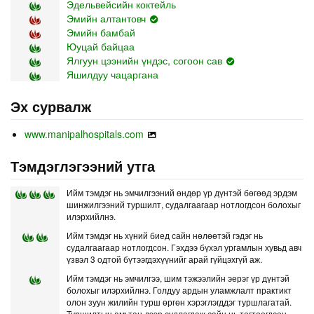
Эдельвейсийн коктейль
Эмийн алтантовч
Эмийн бамбай
Юуцай байцаа
Ялгуун цээнийн үндэс, согоон сав
Яшилдуу чацаргана
Эх сурвалж
www.manipalhospitals.com
Тэмдэглэгээний утга
Ийм тэмдэг нь эмчилгээний өндөр үр дүнтэй бөгөөд эрдэм
шинжилгээний туршилт, судалгаагаар нотлогдсон болохыг
илэрхийлнэ.
Ийм тэмдэг нь хүний биед сайн нөлөөтэй гэдэг нь
судалгаагаар нотлогдсон. Гэхдээ бүхэл ургамлын хувьд авч
үзвэл 3 одтой бүтээгдэхүүнийг арай гүйцэхгүй аж.
Ийм тэмдэг нь эмчилгээ, шим тэжээлийн эерэг үр дүнтэй
болохыг илэрхийлнэ. Голдуу ардын уламжлалт практикт
олон зуун жилийн турш өргөн хэрэглэгддэг туршлагатай.
Туршилтын амьтан дээр судлагдаж сайн нь тогтоогдсон.