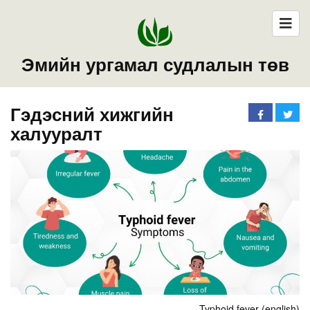
Эмийн ургамал судлалын төв
Гэдэсний хижгийн
халууралт
Typhoid fever (english)