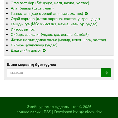
Эгэл голт бор (SV: цэцэг, навч, нахиа, холтос)
Алаг башир (цэцэг, навч)
Гиннал агч (хар мөрний агч: навч, холтос)
Одой харгана (алтан харгана: холтос, үндэс, цэцэг)
Гашуун гуа (MC: жимсгэнэ, нахиа, навч, үр, үндэс)
Интоорын тос
Сибирь сэрхэлиг (үндэс, гдх: асганы бамбай)
Жижиг навчит далан хальс (мөчир, цэцэг, навч, холтос)
Сибирь цүлдэгнүүр (үндэс)
Дэгдгэнийн цомог
Шинэ мэдээнд бүртгүүлэх
Эмийн ургамал судлалын төв © 2026
Холбоо барих
|
RSS
| Developed by:
olzvoi.dev