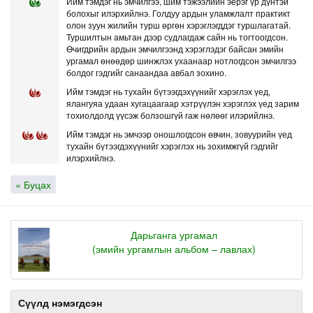
Ийм тэмдэг нь эмчилгээ, шим тэжээлийн эерэг үр дүнтэй
болохыг илэрхийлнэ. Голдуу ардын уламжлалт практикт
олон зуун жилийн турш өргөн хэрэглэгддэг туршлагатай.
Туршилтын амьтан дээр судлагдаж сайн нь тогтоогдсон.
Өчигдрийн ардын эмчилгээнд хэрэглэдэг байсан эмийн
ургамал өнөөдөр шинжлэх ухаанаар нотлогдсон эмчилгээ
болдог гэдгийг санаандаа авбал зохино.
Ийм тэмдэг нь тухайн бүтээгдэхүүнийг хэрэглэх үед,
ялангуяа удаан хугацаагаар хэтрүүлэн хэрэглэх үед зарим
тохиолдолд үүсэж болзошгүй гаж нөлөөг илэрийлнэ.
Ийм тэмдэг нь эмчээр оношлогдсон өвчин, зовуурийн үед
тухайн бүтээгдэхүүнийг хэрэглэх нь зохимжгүй гэдгийг
илэрхийлнэ.
« Буцах
Дарьганга ургамал
(эмийн ургамлын альбом – лавлах)
Сүүлд нэмэгдсэн