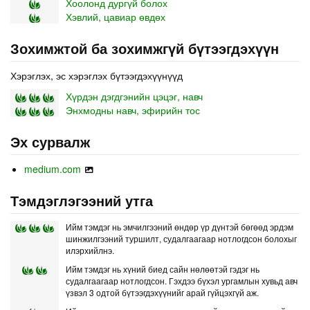
Хоолонд дургүй болох
Хэвлий, цавиар өвдөх
Зохимжтой ба зохимжгүй бүтээгдэхүүн
Хэрэглэх, эс хэрэглэх бүтээгдэхүүнүүд
Хүрдэн дэгдгэнийн цэцэг, навч
Энхмодны навч, эфирийн тос
Эх сурвалж
medium.com
Тэмдэглэгээний утга
Ийм тэмдэг нь эмчилгээний өндөр үр дүнтэй бөгөөд эрдэм
шинжилгээний туршилт, судалгаагаар нотлогдсон болохыг
илэрхийлнэ.
Ийм тэмдэг нь хүний биед сайн нөлөөтэй гэдэг нь
судалгаагаар нотлогдсон. Гэхдээ бүхэл ургамлын хувьд авч
үзвэл 3 одтой бүтээгдэхүүнийг арай гүйцэхгүй аж.