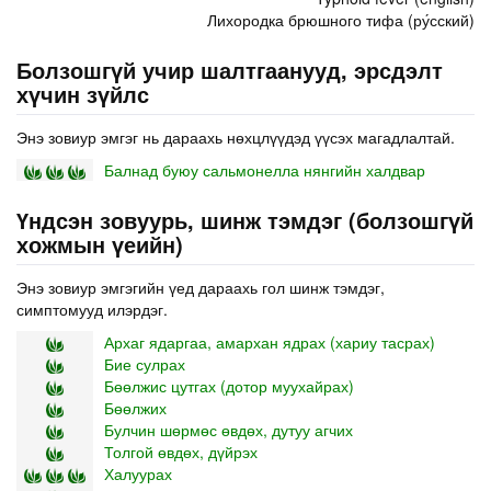
Лихородка брюшного тифа (ру́сский)
Болзошгүй учир шалтгаанууд, эрсдэлт
хүчин зүйлс
Энэ зовиур эмгэг нь дараахь нөхцлүүдэд үүсэх магадлалтай.
Балнад буюу сальмонелла нянгийн халдвар
Үндсэн зовуурь, шинж тэмдэг (болзошгүй
хожмын үеийн)
Энэ зовиур эмгэгийн үед дараахь гол шинж тэмдэг,
симптомууд илэрдэг.
Архаг ядаргаа, амархан ядрах (хариу тасрах)
Бие сулрах
Бөөлжис цутгах (дотор муухайрах)
Бөөлжих
Булчин шөрмөс өвдөх, дутуу агчих
Толгой өвдөх, дүйрэх
Халуурах