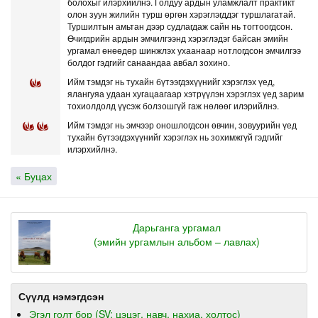
болохыг илэрхийлнэ. Голдуу ардын уламжлалт практикт
олон зуун жилийн турш өргөн хэрэглэгддэг туршлагатай.
Туршилтын амьтан дээр судлагдаж сайн нь тогтоогдсон.
Өчигдрийн ардын эмчилгээнд хэрэглэдэг байсан эмийн
ургамал өнөөдөр шинжлэх ухаанаар нотлогдсон эмчилгээ
болдог гэдгийг санаандаа авбал зохино.
Ийм тэмдэг нь тухайн бүтээгдэхүүнийг хэрэглэх үед,
ялангуяа удаан хугацаагаар хэтрүүлэн хэрэглэх үед зарим
тохиолдолд үүсэж болзошгүй гаж нөлөөг илэрийлнэ.
Ийм тэмдэг нь эмчээр оношлогдсон өвчин, зовуурийн үед
тухайн бүтээгдэхүүнийг хэрэглэх нь зохимжгүй гэдгийг
илэрхийлнэ.
« Буцах
Дарьганга ургамал
(эмийн ургамлын альбом – лавлах)
Сүүлд нэмэгдсэн
Эгэл голт бор (SV: цэцэг, навч, нахиа, холтос)