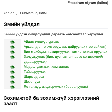
Empetrum nigrum (latīna)
хар арцны жимсгэнэ, навч
Эмийн үйлдэл
Эмийн үндсэн үйлдэлүүдийг дараахь жагсаалтаар харуулъя.
Айдас түгшүүр үргээх
Арьсанд өнгө зүс оруулах, цайруулах (гоо сайхан)
Бие махбодыг тамиржуулах, тамир тэнхээ оруулах
Залуужуулах (бие, цус, сэтгэл, арьс хөгшрөлтийг
удаашруулах)
Мэдрэл дэмжих, хамгаалах
Тайвшруулах
Шарх эдгээх
Шээс туух
Яс төлжүүлж эдгэрүүлэх (бороолуулах)
Зохимжтой ба зохимжгүй хэрэглээний
заалт