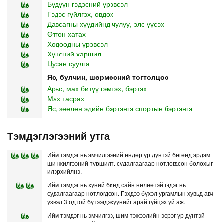
Бүдүүн гэдэсний үрэвсэл
Гэдэс гүйлгэх, өвдөх
Давсагны хүүдийнд чулуу, элс үүсэх
Өтгөн хатах
Ходоодны үрэвсэл
Хүнсний харшил
Цусан суулга
Яс, булчин, шөрмөсний тогтолцоо
Арьс, мах битүү гэмтэх, бэртэх
Мах тасрах
Яс, зөөлөн эдийн бэртэнгэ спортын бэртэнгэ
Тэмдэглэгээний утга
Ийм тэмдэг нь эмчилгээний өндөр үр дүнтэй бөгөөд эрдэм
шинжилгээний туршилт, судалгаагаар нотлогдсон болохыг
илэрхийлнэ.
Ийм тэмдэг нь хүний биед сайн нөлөөтэй гэдэг нь
судалгаагаар нотлогдсон. Гэхдээ бүхэл ургамлын хувьд авч
үзвэл 3 одтой бүтээгдэхүүнийг арай гүйцэхгүй аж.
Ийм тэмдэг нь эмчилгээ, шим тэжээлийн эерэг үр дүнтэй