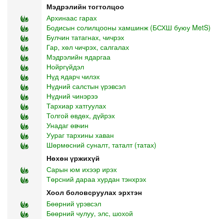
Мэдрэлийн тогтолцоо
Архинаас гарах
Бодисын солилцооны хамшинж (БСХШ буюу MetS)
Булчин татагнах, чичрэх
Гар, хөл чичрэх, салгалах
Мэдрэлийн ядаргаа
Нойргүйдэл
Нүд ядарч чилэх
Нүдний салстын үрэвсэл
Нүдний чинэрээ
Тархиар хатгуулах
Толгой өвдөх, дүйрэх
Унадаг өвчин
Уураг тархины хаван
Шөрмөсний суналт, таталт (татах)
Нөхөн үржихүй
Сарын юм ихээр ирэх
Төрсний дараа хурдан тэнхрэх
Хоол боловсруулах эрхтэн
Бөөрний үрэвсэл
Бөөрний чулуу, элс, шохой