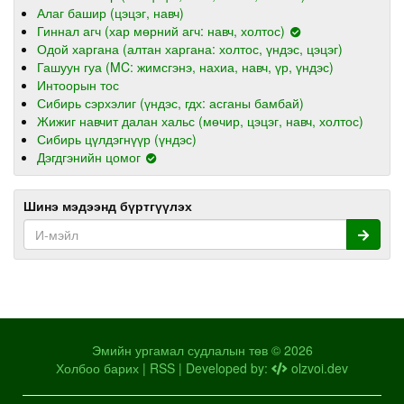
Алаг башир (цэцэг, навч)
Гиннал агч (хар мөрний агч: навч, холтос)
Одой харгана (алтан харгана: холтос, үндэс, цэцэг)
Гашуун гуа (MC: жимсгэнэ, нахиа, навч, үр, үндэс)
Интоорын тос
Сибирь сэрхэлиг (үндэс, гдх: асганы бамбай)
Жижиг навчит далан хальс (мөчир, цэцэг, навч, холтос)
Сибирь цүлдэгнүүр (үндэс)
Дэгдгэнийн цомог
Шинэ мэдээнд бүртгүүлэх
Эмийн ургамал судлалын төв © 2026
Холбоо барих
|
RSS
| Developed by:
olzvoi.dev