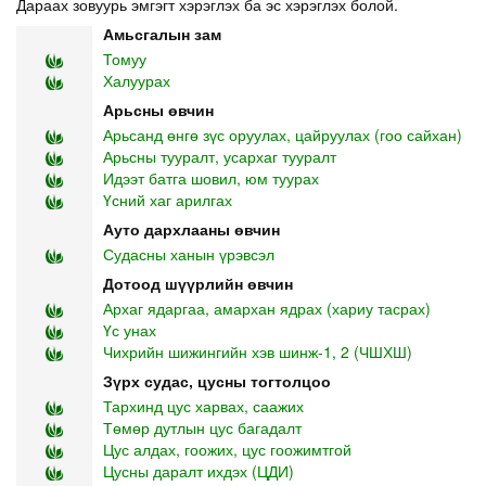
Дараах зовуурь эмгэгт хэрэглэх ба эс хэрэглэх болой.
Амьсгалын зам
Томуу
Халуурах
Арьсны өвчин
Арьсанд өнгө зүс оруулах, цайруулах (гоо сайхан)
Арьсны тууралт, усархаг тууралт
Идээт батга шовил, юм туурах
Үсний хаг арилгах
Ауто дархлааны өвчин
Судасны ханын үрэвсэл
Дотоод шүүрлийн өвчин
Архаг ядаргаа, амархан ядрах (хариу тасрах)
Үс унах
Чихрийн шижингийн хэв шинж-1, 2 (ЧШХШ)
Зүрх судас, цусны тогтолцоо
Тархинд цус харвах, саажих
Төмөр дутлын цус багадалт
Цус алдах, гоожих, цус гоожимтгой
Цусны даралт ихдэх (ЦДИ)