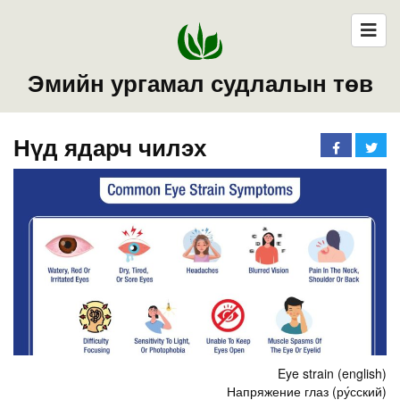
Эмийн ургамал судлалын төв
Нүд ядарч чилэх
Eye strain (english)
Напряжение глаз (ру́сский)