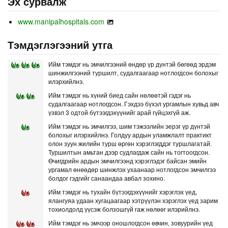
Эх сурвалж
www.manipalhospitals.com
Тэмдэглэгээний утга
Ийм тэмдэг нь эмчилгээний өндөр үр дүнтэй бөгөөд эрдэм
шинжилгээний туршилт, судалгаагаар нотлогдсон болохыг
илэрхийлнэ.
Ийм тэмдэг нь хүний биед сайн нөлөөтэй гэдэг нь
судалгаагаар нотлогдсон. Гэхдээ бүхэл ургамлын хувьд авч
үзвэл 3 одтой бүтээгдэхүүнийг арай гүйцэхгүй аж.
Ийм тэмдэг нь эмчилгээ, шим тэжээлийн эерэг үр дүнтэй
болохыг илэрхийлнэ. Голдуу ардын уламжлалт практикт
олон зуун жилийн турш өргөн хэрэглэгддэг туршлагатай.
Туршилтын амьтан дээр судлагдаж сайн нь тогтоогдсон.
Өчигдрийн ардын эмчилгээнд хэрэглэдэг байсан эмийн
ургамал өнөөдөр шинжлэх ухаанаар нотлогдсон эмчилгээ
болдог гэдгийг санаандаа авбал зохино.
Ийм тэмдэг нь тухайн бүтээгдэхүүнийг хэрэглэх үед,
ялангуяа удаан хугацаагаар хэтрүүлэн хэрэглэх үед зарим
тохиолдолд үүсэж болзошгүй гаж нөлөөг илэрийлнэ.
Ийм тэмдэг нь эмчээр оношлогдсон өвчин, зовуурийн үед