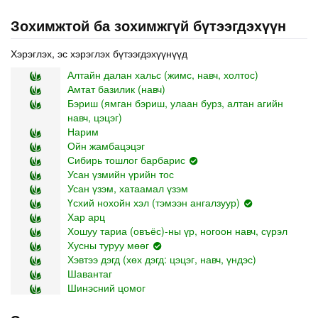
Зохимжтой ба зохимжгүй бүтээгдэхүүн
Хэрэглэх, эс хэрэглэх бүтээгдэхүүнүүд
Алтайн далан хальс (жимс, навч, холтос)
Амтат базилик (навч)
Бэриш (ямган бэриш, улаан бурз, алтан агийн
навч, цэцэг)
Нарим
Ойн жамбацэцэг
Сибирь тошлог барбарис
Усан үзмийн үрийн тос
Усан үзэм, хатаамал үзэм
Үсхий нохойн хэл (тэмээн ангалзуур)
Хар арц
Хошуу тариа (овъёс)-ны үр, ногоон навч, сүрэл
Хусны туруу мөөг
Хэвтээ дэгд (хөх дэгд: цэцэг, навч, үндэс)
Шавантаг
Шинэсний цомог