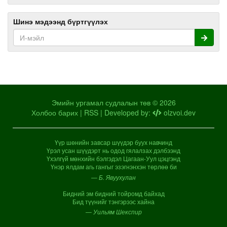
Шинэ мэдээнд бүртгүүлэх
Эмийн ургамал судлалын төв © 2026
Холбоо барих
|
RSS
| Developed by:
olzvoi.dev
Үүр шөнийн завсар шүүдэр буух навчинд
Үрэл усан шүүдэрт нь одод гялалзах дэлбээнд
Үхэлгүй мөнхийн бэлгэдэл Цагаан-Уул цэцгэнд
Үнэр ялдам агь гангыг эзэгнэнхэн төрлөө би
— Б. Явуухулан
Бидний эм бидний тойромд байхад
Бид түүнийг тэнгэрээс хайна
— Уильям Шекспир