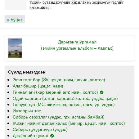
тухайн бүтээгдэхүүнийг хэрэглэх нь зохимжгүй гэдгийг
илэрхийлнэ.
« Буцах
Дарьганга ургамал
(эмийн ургамлын альбом – лавлах)
Сүүлд нэмэгдсэн
Эгэл голт бор (SV: цэцэг, навч, нахиа, холтос)
Алаг башир (цэцэг, навч)
Гиннал агч (хар мөрний агч: навч, холтос)
Одой харгана (алтан харгана: холтос, үндэс, цэцэг)
Гашуун гуа (MC: жимсгэнэ, нахиа, навч, үр, үндэс)
Интоорын тос
Сибирь сэрхэлиг (үндэс, гдх: асганы бамбай)
Жижиг навчит далан хальс (мөчир, цэцэг, навч, холтос)
Сибирь цүлдэгнүүр (үндэс)
Дэгдгэнийн цомог