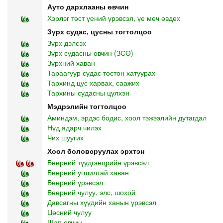
Ауто дархлааны өвчин
Хэрлэг төст үений үрэвсэл, үе мөч өвдөх
Зүрх судас, цусны тогтолцоо
Зүрх дэлсэх
Зүрх судасны өвчин (ЗСӨ)
Зүрхний хаван
Тараагуур судас тостон хатуурах
Тархинд цус харвах, саажих
Тархины судасны цүлхэн
Мэдрэлийн тогтолцоо
Аминдэм, эрдэс бодис, хоол тэжээлийн дутагдал
Нүд ядарч чилэх
Чих шуугих
Хоол боловсруулах эрхтэн
Бөөрний түүдгэнцрийн үрэвсэл
Бөөрний угшилтай хаван
Бөөрний үрэвсэл
Бөөрний чулуу, элс, шохой
Давсагны хүүдийн ханын үрэвсэл
Цөсний чулуу
Шар өвчин