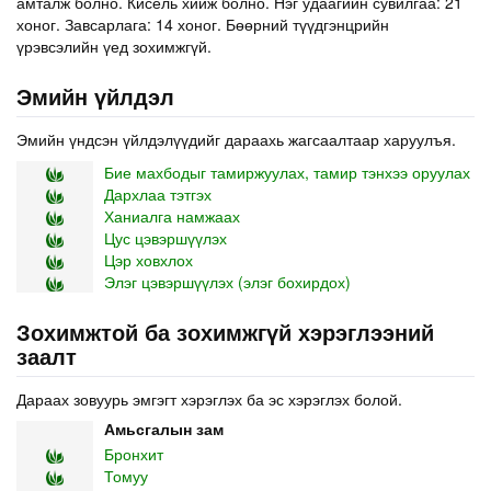
амталж болно. Кисель хийж болно. Нэг удаагийн сувилгаа: 21
хоног. Завсарлага: 14 хоног. Бөөрний түүдгэнцрийн
үрэвсэлийн үед зохимжгүй.
Эмийн үйлдэл
Эмийн үндсэн үйлдэлүүдийг дараахь жагсаалтаар харуулъя.
Бие махбодыг тамиржуулах, тамир тэнхээ оруулах
Дархлаа тэтгэх
Ханиалга намжаах
Цус цэвэршүүлэх
Цэр ховхлох
Элэг цэвэршүүлэх (элэг бохирдох)
Зохимжтой ба зохимжгүй хэрэглээний
заалт
Дараах зовуурь эмгэгт хэрэглэх ба эс хэрэглэх болой.
Амьсгалын зам
Бронхит
Томуу