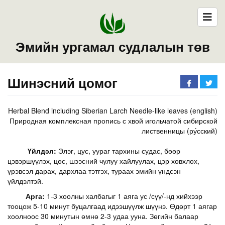
Эмийн ургамал судлалын төв
Шинэсний цомог
Herbal Blend including Siberian Larch Needle-like leaves (english)
Природная комплексная пропись с хвой игольчатой сибирской
лиственницы (ру́сский)
Үйлдэл:
Элэг, цус, уураг тархины судас, бөөр
цэвэршүүлэх, цөс, шээсний чулуу хайлуулах, цэр ховхлох,
үрэвсэл дарах, дархлаа тэтгэх, тураах эмийн үндсэн
үйлдэлтэй.
Арга:
1-3 хоолны халбагыг 1 аяга ус /сүү/-нд хийхээр
тооцож 5-10 минут буцалгаад идээшүүлж шүүнэ. Өдөрт 1 аягар
хоолноос 30 минутын өмнө 2-3 удаа ууна. Зөгийн балаар