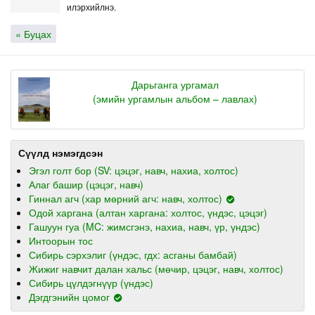
илэрхийлнэ.
« Буцах
Дарьганга ургамал
(эмийн ургамлын альбом – лавлах)
Сүүлд нэмэгдсэн
Эгэл голт бор (SV: цэцэг, навч, нахиа, холтос)
Алаг башир (цэцэг, навч)
Гиннал агч (хар мөрний агч: навч, холтос)
Одой харгана (алтан харгана: холтос, үндэс, цэцэг)
Гашуун гуа (MC: жимсгэнэ, нахиа, навч, үр, үндэс)
Интоорын тос
Сибирь сэрхэлиг (үндэс, гдх: асганы бамбай)
Жижиг навчит далан хальс (мөчир, цэцэг, навч, холтос)
Сибирь цүлдэгнүүр (үндэс)
Дэгдгэнийн цомог