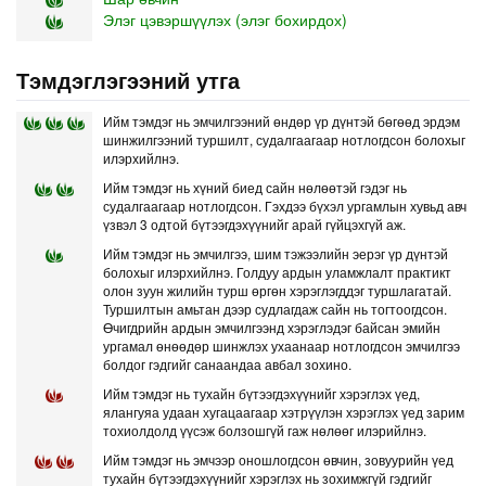
Элэг цэвэршүүлэх (элэг бохирдох)
Тэмдэглэгээний утга
Ийм тэмдэг нь эмчилгээний өндөр үр дүнтэй бөгөөд эрдэм
шинжилгээний туршилт, судалгаагаар нотлогдсон болохыг
илэрхийлнэ.
Ийм тэмдэг нь хүний биед сайн нөлөөтэй гэдэг нь
судалгаагаар нотлогдсон. Гэхдээ бүхэл ургамлын хувьд авч
үзвэл 3 одтой бүтээгдэхүүнийг арай гүйцэхгүй аж.
Ийм тэмдэг нь эмчилгээ, шим тэжээлийн эерэг үр дүнтэй
болохыг илэрхийлнэ. Голдуу ардын уламжлалт практикт
олон зуун жилийн турш өргөн хэрэглэгддэг туршлагатай.
Туршилтын амьтан дээр судлагдаж сайн нь тогтоогдсон.
Өчигдрийн ардын эмчилгээнд хэрэглэдэг байсан эмийн
ургамал өнөөдөр шинжлэх ухаанаар нотлогдсон эмчилгээ
болдог гэдгийг санаандаа авбал зохино.
Ийм тэмдэг нь тухайн бүтээгдэхүүнийг хэрэглэх үед,
ялангуяа удаан хугацаагаар хэтрүүлэн хэрэглэх үед зарим
тохиолдолд үүсэж болзошгүй гаж нөлөөг илэрийлнэ.
Ийм тэмдэг нь эмчээр оношлогдсон өвчин, зовуурийн үед
тухайн бүтээгдэхүүнийг хэрэглэх нь зохимжгүй гэдгийг