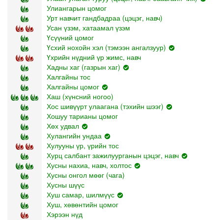
Улиангарын цомог
Урт навчит гандбадраа (цэцэг, навч)
Усан үзэм, хатаамал үзэм
Үсүүний цомог
Үсхий нохойн хэл (тэмээн ангалзуур)
Үхрийн нүдний үр жимс, навч
Хадны хаг (газрын хаг)
Халгайны тос
Халгайны цомог
Хаш (хүнсний ногоо)
Хос шивүүрт улаагана (тэхийн шээг)
Хошуу тарианы цомог
Хөх удвал
Хулангийн ундаа
Хулууны үр, үрийн тос
Хурц салбант зажилуурганын цэцэг, навч
Хусны нахиа, навч, холтос
Хусны онгол мөөг (чага)
Хусны шүүс
Хуш самар, шилмүүс
Хуш, хөвөнтийн цомог
Хэрээн нүд