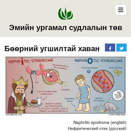
Эмийн ургамал судлалын төв
Бөөрний угшилтай хаван
Nephritic syndrome (english)
Нефритический отек (ру́сский)