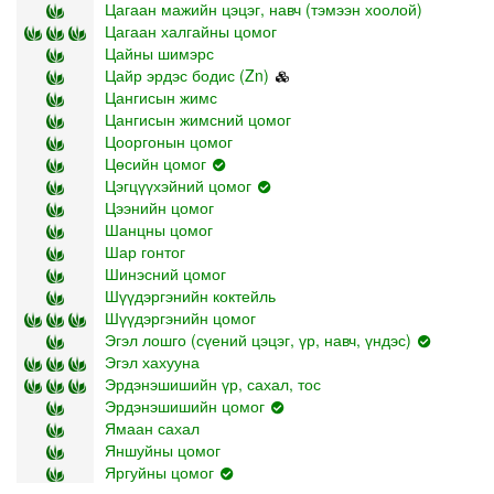
Цагаан мажийн цэцэг, навч (тэмээн хоолой)
Цагаан халгайны цомог
Цайны шимэрс
Цайр эрдэс бодис (Zn)
Цангисын жимс
Цангисын жимсний цомог
Цооргонын цомог
Цөсийн цомог
Цэгцүүхэйний цомог
Цээнийн цомог
Шанцны цомог
Шар гонтог
Шинэсний цомог
Шүүдэргэнийн коктейль
Шүүдэргэнийн цомог
Эгэл лошго (сүений цэцэг, үр, навч, үндэс)
Эгэл хахууна
Эрдэнэшишийн үр, сахал, тос
Эрдэнэшишийн цомог
Ямаан сахал
Яншуйны цомог
Яргуйны цомог