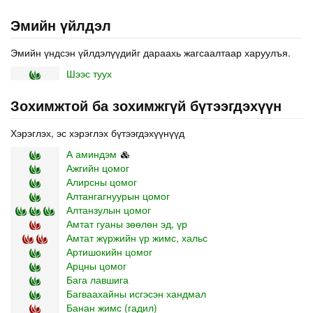
Эмийн үйлдэл
Эмийн үндсэн үйлдэлүүдийг дараахь жагсаалтаар харуулъя.
Шээс туух
Зохимжтой ба зохимжгүй бүтээгдэхүүн
Хэрэглэх, эс хэрэглэх бүтээгдэхүүнүүд
А аминдэм
Ажгийн цомог
Алирсны цомог
Алтангагнуурын цомог
Алтанзулын цомог
Амтат гуаны зөөлөн эд, үр
Амтат жүржийн үр жимс, хальс
Артишокийн цомог
Арцны цомог
Бага лавшига
Багваахайны исгэсэн хандмал
Банан жимс (гадил)