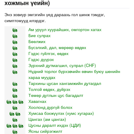
хожмын үеийн)
Энэ зовиур эмгэгийн үед дараахь гол шинж тэмдэг,
симптомууд илэрдэг.
Ам уруул хуурайших, омгортон хатах
Бие сулрах
Бөөлжих
Бүсэлхий, дал, мөрөөр өвдөх
Гэдэс гүйлгэх, өвдөх
Гэдэс дүүрэх
Зүрхний дутмагшил, сулрал (CHF)
Нүдний торлог бүрхэвчийн өвчин буюу шөнийн
хараа муудах
Тархины цусан хангамжийн дутагдал
Толгой өвдөх, дүйрэх
Төмөр дутлын цус багадалт
Хавагнах
Хоолонд дургүй болох
Хумсаа бэхжүүлэх (хумс хугарах)
Цангах (ам цангах)
Цусны даралт ихдэх (ЦДИ)
Ясны сийрэгжилт