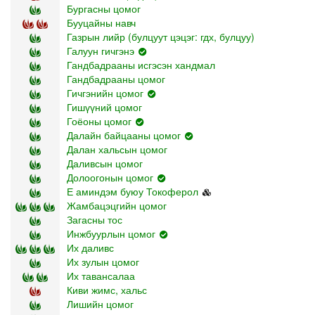
Бургасны цомог
Бууцайны навч
Газрын лийр (булцуут цэцэг: гдх, булцуу)
Галуун гичгэнэ
Гандбадрааны исгэсэн хандмал
Гандбадрааны цомог
Гичгэнийн цомог
Гишүүний цомог
Гоёоны цомог
Далайн байцааны цомог
Далан хальсын цомог
Даливсын цомог
Долоогонын цомог
Е аминдэм буюу Токоферол
Жамбацэцгийн цомог
Загасны тос
Инжбуурлын цомог
Их даливс
Их зулын цомог
Их тавансалаа
Киви жимс, хальс
Лишийн цомог