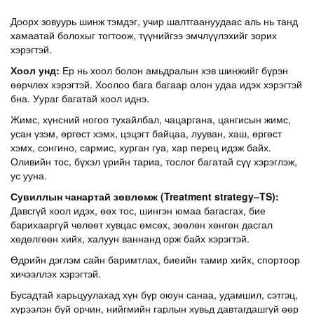
Доорх зовуурь шинж тэмдэг, учир шалтгаануудаас аль нь танд
хамаатай болохыг тогтоож, түүнийгээ эмчлүүлэхийг зорих
хэрэгтэй.
Хоол унд:
Ер нь хоол болон амьдралын хэв шинжийг бүрэн
өөрчлөх хэрэгтэй. Хоолоо бага багаар олон удаа идэх хэрэгтэй
бна. Уураг багатай хоол иднэ.
Жимс, хүнсний ногоо тухайлбал, чацаргана, цангисын жимс,
усан үзэм, өргөст хэмх, цэцэгт байцаа, лууван, хаш, өргөст
хэмх, сонгино, сармис, хурган гуа, хар перец идэж байх.
Оливийн тос, бүхэл үрийн тариа, тослог багатай сүү хэрэглэж,
ус ууна.
Сувиллын чанартай зөвлөмж
(Treatment strategy
–
TS)
:
Давсгүй хоол идэх, өөх тос, шингэн юмаа багасгах, бие
барихааргүй чөлөөт хувцас өмсөх, зөөлөн хөнгөн дасгал
хөдөлгөөн хийх, халуун ваннанд орж байх хэрэгтэй.
Өдрийн дэглэм сайн баримтлах, биеийн тамир хийх, спортоор
хичээллэх хэрэгтэй.
Бусадтай харьцуулахад хүн бүр оюун санаа, удамшил, сэтгэц,
хүрээлэн буй орчин, нийгмийн гарлын хувьд давтагдашгүй өөр