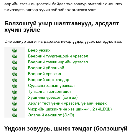
өөрийн гэсэн онцлогтой байдаг тул зовиур эмгэгийг оношлох,
эмчлэхдээ эдгээр хүчин зүйлийг харгалзаж үзнэ.
Болзошгүй учир шалтгаанууд, эрсдэлт
хүчин зүйлс
Энэ зовиур эмгэг нь дараахь нөхцлүүдэд үүсэх магадлалтай.
Бөөр унжих
Бөөрний түүдгэнцрийн үрэвсэл
Бөөрний тэвшинцрийн үрэвсэл
Бөөрний уйланхай
Бөөрний үрэвсэл
Бөөрний хорт хавдар
Судасны ханын үрэвсэл
Тунгалгын зогсонгшил
Уушгины үрэвсэл (хатгаа)
Хэрлэг төст үений үрэвсэл, үе мөч өвдөх
Чихрийн шижингийн хэв шинж-1, 2 (ЧШХШ)
Элэгний өөхшилт (ЭлӨ)
Үндсэн зовуурь, шинж тэмдэг (болзошгүй