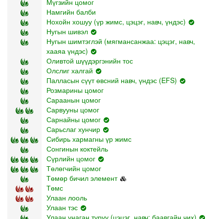
Мүгзийн цомог
Намгийн балби
Нохойн хошуу (үр жимс, цэцэг, навч, үндэс)
Нугын шивэл
Нугын шимтэглэй (мягмансанжаа: цэцэг, навч,
хааяа үндэс)
Оливтой шүүдэргэнийн тос
Олслиг халгай
Палласын сүүт өвсний навч, үндэс (EFS)
Розмарины цомог
Сараанын цомог
Сарвууны цомог
Сарнайны цомог
Сарьслаг хунчир
Сибирь хармагны үр жимс
Сонгинын коктейль
Сүрлийн цомог
Төлөгчийн цомог
Төмөр бичил элемент
Төмс
Улаан лооль
Улаан тэс
Улаан унаган туруу (цэцэг, навч: баавгайн чих)