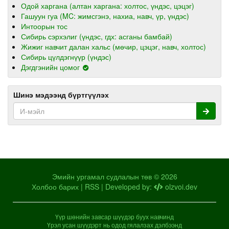
Одой харгана (алтан харгана: холтос, үндэс, цэцэг)
Гашуун гуа (MC: жимсгэнэ, нахиа, навч, үр, үндэс)
Интоорын тос
Сибирь сэрхэлиг (үндэс, гдх: асганы бамбай)
Жижиг навчит далан хальс (мөчир, цэцэг, навч, холтос)
Сибирь цүлдэгнүүр (үндэс)
Дэгдгэнийн цомог
Шинэ мэдээнд бүртгүүлэх
Эмийн ургамал судлалын төв © 2026
Холбоо барих
|
RSS
| Developed by:
olzvoi.dev
Үүр шөнийн завсар шүүдэр буух навчинд
Үрэл усан шүүдэрт нь одод гялалзах дэлбээнд