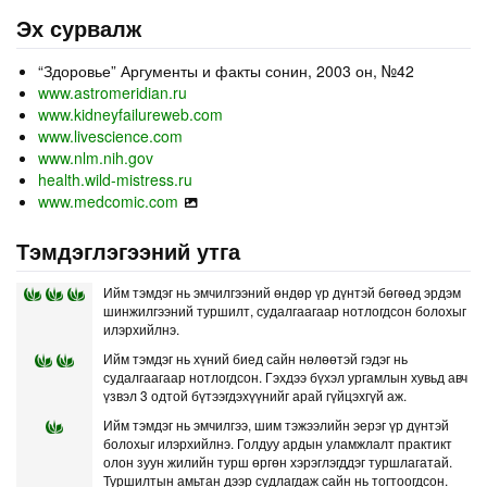
Эх сурвалж
“Здоровье” Аргументы и факты сонин, 2003 он, №42
www.astromeridian.ru
www.kidneyfailureweb.com
www.livescience.com
www.nlm.nih.gov
health.wild-mistress.ru
www.medcomic.com
Тэмдэглэгээний утга
Ийм тэмдэг нь эмчилгээний өндөр үр дүнтэй бөгөөд эрдэм
шинжилгээний туршилт, судалгаагаар нотлогдсон болохыг
илэрхийлнэ.
Ийм тэмдэг нь хүний биед сайн нөлөөтэй гэдэг нь
судалгаагаар нотлогдсон. Гэхдээ бүхэл ургамлын хувьд авч
үзвэл 3 одтой бүтээгдэхүүнийг арай гүйцэхгүй аж.
Ийм тэмдэг нь эмчилгээ, шим тэжээлийн эерэг үр дүнтэй
болохыг илэрхийлнэ. Голдуу ардын уламжлалт практикт
олон зуун жилийн турш өргөн хэрэглэгддэг туршлагатай.
Туршилтын амьтан дээр судлагдаж сайн нь тогтоогдсон.