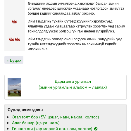
Өчигдрийн ардын эмчилгээнд хэрэглэдэг байсан эмийн
ургамал өнөөдөр шинжлэх ухаанаар нотлогдсон эмчилгээ
болдог гэдгийг санаандаа авбал зохино.
Ийм тэмдэг нь тухайн бүтээгдэхүүнийг хэрэглэх үед,
ялангуяа удаан хугацаагаар хэтрүүлэн хэрэглэх үед зарим
тохиолдолд үүсэж болзошгүй гаж нөлөөг илэрийлнэ.
Ийм тэмдэг нь эмчээр оношлогдсон өвчин, зовуурийн үед
тухайн бүтээгдэхүүнийг хэрэглэх нь зохимжгүй гэдгийг
илэрхийлнэ.
« Буцах
Дарьганга ургамал
(эмийн ургамлын альбом – лавлах)
Сүүлд нэмэгдсэн
Эгэл голт бор (SV: цэцэг, навч, нахиа, холтос)
Алаг башир (цэцэг, навч)
Гиннал агч (хар мөрний агч: навч, холтос)