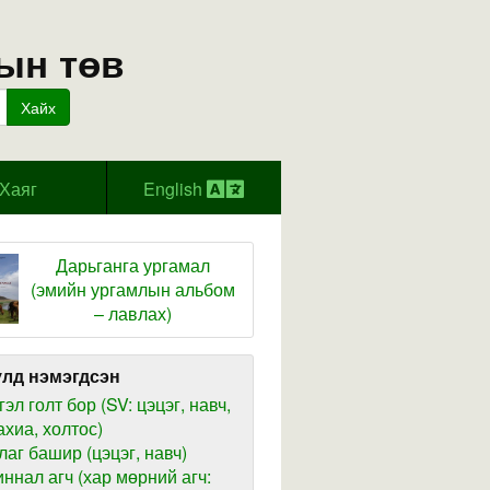
ын төв
Хайх
Хаяг
English
Дарьганга ургамал
(эмийн ургамлын альбом
– лавлах)
лд нэмэгдсэн
гэл голт бор (SV: цэцэг, навч,
ахиа, холтос)
лаг башир (цэцэг, навч)
иннал агч (хар мөрний агч: