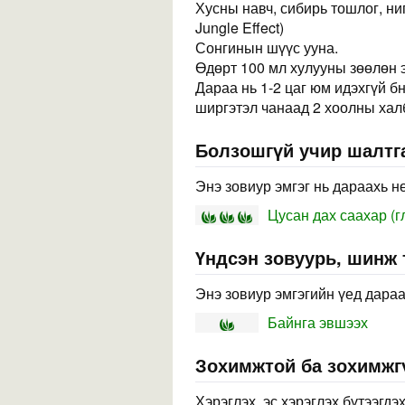
Хусны навч, сибирь тошлог, ни
Jungle Effect)
Сонгинын шүүс ууна.
Өдөрт 100 мл хулууны зөөлөн э
Дараа нь 1-2 цаг юм идэхгүй б
ширгэтэл чанаад 2 хоолны халб
Болзошгүй учир шалтга
Энэ зовиур эмгэг нь дараахь н
Цусан дах саахар (г
Үндсэн зовуурь, шинж
Энэ зовиур эмгэгийн үед дараа
Байнга эвшээх
Зохимжтой ба зохимжг
Хэрэглэх, эс хэрэглэх бүтээгдэ