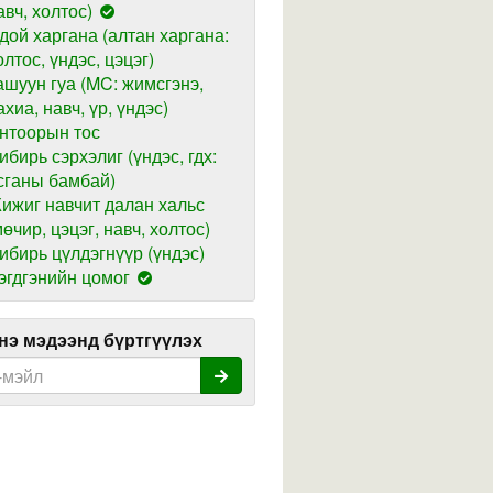
авч, холтос)
дой харгана (алтан харгана:
олтос, үндэс, цэцэг)
ашуун гуа (MC: жимсгэнэ,
ахиа, навч, үр, үндэс)
нтоорын тос
ибирь сэрхэлиг (үндэс, гдх:
сганы бамбай)
ижиг навчит далан хальс
мөчир, цэцэг, навч, холтос)
ибирь цүлдэгнүүр (үндэс)
эгдгэнийн цомог
э мэдээнд бүртгүүлэх