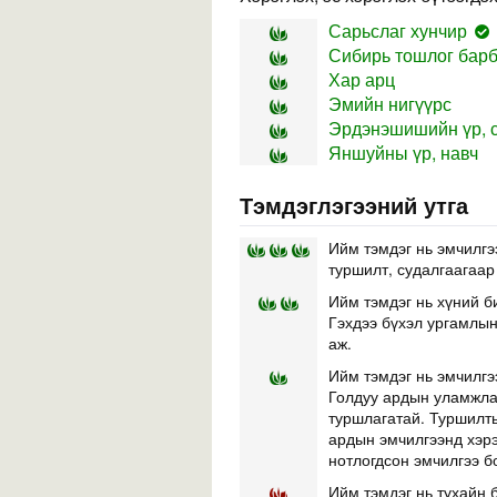
Сарьслаг хунчир
Сибирь тошлог бар
Хар арц
Эмийн нигүүрс
Эрдэнэшишийн үр, с
Яншуйны үр, навч
Тэмдэглэгээний утга
Ийм тэмдэг нь эмчилгэ
туршилт, судалгаагаар
Ийм тэмдэг нь хүний б
Гэхдээ бүхэл ургамлын 
аж.
Ийм тэмдэг нь эмчилгэ
Голдуу ардын уламжлал
туршлагатай. Туршилты
ардын эмчилгээнд хэр
нотлогдсон эмчилгээ б
Ийм тэмдэг нь тухайн б