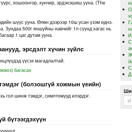
гүүрс, хошоонгор, хунчир, эрдэнэшиш ууна. (The
н
О
х
дийн шүүс ууна. Өлөн дээрээр 10ш усан үзэм иднэ.
Г
на. Зундаа 500г яншуйны навчийг 1л сүүнд хагас нь
н
агаар 1 цаг дутам ууна.
И
С
анууд, эрсдэлт хүчин зүйлс
а
Ж
өхцлүүдэд үүсэх магадлалтай.
(
С
люкоз) багасах
Д
 тэмдэг (болзошгүй хожмын үеийн)
Шин
хь гол шинж тэмдэг, симптомууд илэрдэг.
үй бүтээгдэхүүн
хүүнүүд