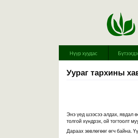
Hүүр хуудас
Бүтээгд
Уураг тархины ха
Энэ үед шээсээ алдах, явдал ө
толгой хүндрэх, ой тогтоолт м
Дараах зөвлөгөөг өгч байна. Үү