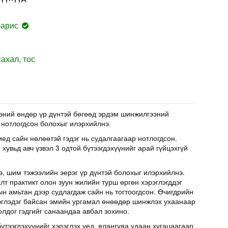
барис
ахал, тос
эний өндөр үр дүнтэй бөгөөд эрдэм шинжилгээний
 нотлогдсон болохыг илэрхийлнэ.
иед сайн нөлөөтэй гэдэг нь судалгаагаар нотлогдсон.
хувьд авч үзвэл 3 одтой бүтээгдэхүүнийг арай гүйцэхгүй
э, шим тэжээлийн эерэг үр дүнтэй болохыг илэрхийлнэ.
т практикт олон зуун жилийн турш өргөн хэрэглэгддэг
н амьтан дээр судлагдаж сайн нь тогтоогдсон. Өчигдрийн
эглэдэг байсан эмийн ургамал өнөөдөр шинжлэх ухаанаар
олдог гэдгийг санаандаа авбал зохино.
үтээгдэхүүнийг хэрэглэх үед, ялангуяа удаан хугацаагаар