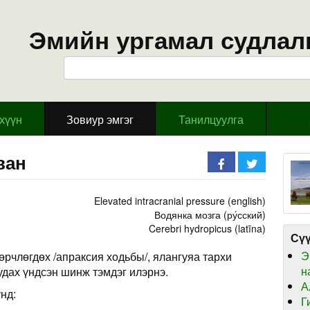
Эмийн ургамал судлал
эхүүн
Зовиур эмгэг
Танилцуулга
ван
Elevated intracranial pressure (english)
Водянка мозга (ру́сский)
Cerebri hydropicus (latīna)
Сүү
Э
өрчлөгдөх /апраксия ходьбы/, ялангуяа тархи
н
уудах үндсэн шинж тэмдэг илэрнэ.
А
нд:
Г