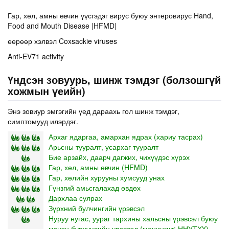
Гар, хөл, амны өвчин үүсгэдэг вирус буюу энтеровирус Hand,
Food and Mouth Disease |HFMD|
өөрөөр хэлвэл Coxsackie viruses
Anti-EV71 activity
Үндсэн зовуурь, шинж тэмдэг (болзошгүй
хожмын үеийн)
Энэ зовиур эмгэгийн үед дараахь гол шинж тэмдэг,
симптомууд илэрдэг.
Архаг ядаргаа, амархан ядрах (хариу тасрах)
Арьсны тууралт, усархаг тууралт
Бие арзайх, даарч дагжих, чихүүдэс хүрэх
Гар, хөл, амны өвчин (HFMD)
Гар, хөлийн хурууны хумсууд унах
Гүнзгий амьсгалахад өвдөх
Дархлаа сулрах
Зүрхний булчингийн үрэвсэл
Нуруу нугас, уураг тархины хальсны үрэвсэл буюу
мэнэн бүрхүүлийн үрэвсэл (менингит: ННУТХҮ)