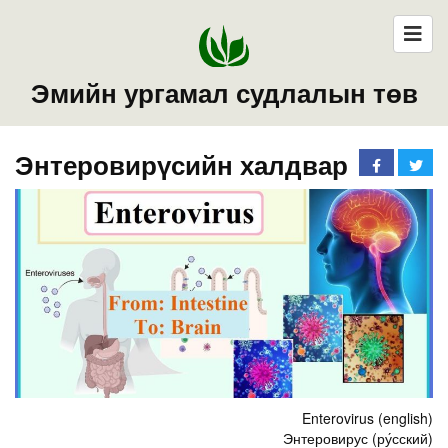
Эмийн ургамал судлалын төв
Энтеровирүсийн халдвар
Enterovirus (english)
Энтеровирус (ру́сский)