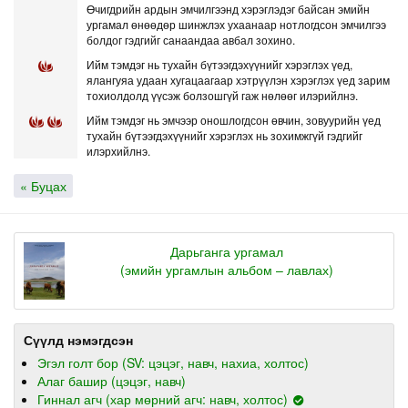
Өчигдрийн ардын эмчилгээнд хэрэглэдэг байсан эмийн
ургамал өнөөдөр шинжлэх ухаанаар нотлогдсон эмчилгээ
болдог гэдгийг санаандаа авбал зохино.
Ийм тэмдэг нь тухайн бүтээгдэхүүнийг хэрэглэх үед,
ялангуяа удаан хугацаагаар хэтрүүлэн хэрэглэх үед зарим
тохиолдолд үүсэж болзошгүй гаж нөлөөг илэрийлнэ.
Ийм тэмдэг нь эмчээр оношлогдсон өвчин, зовуурийн үед
тухайн бүтээгдэхүүнийг хэрэглэх нь зохимжгүй гэдгийг
илэрхийлнэ.
« Буцах
Дарьганга ургамал
(эмийн ургамлын альбом – лавлах)
Сүүлд нэмэгдсэн
Эгэл голт бор (SV: цэцэг, навч, нахиа, холтос)
Алаг башир (цэцэг, навч)
Гиннал агч (хар мөрний агч: навч, холтос)