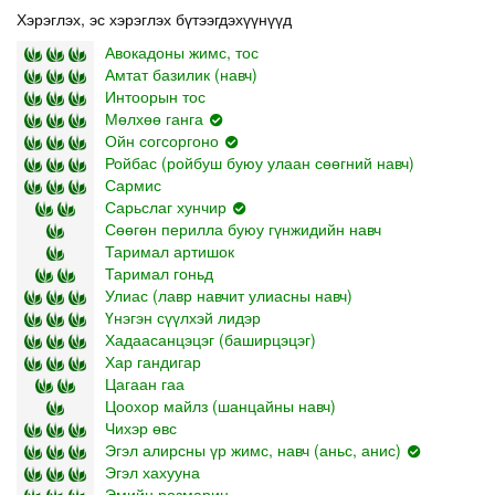
Хэрэглэх, эс хэрэглэх бүтээгдэхүүнүүд
Авокадоны жимс, тос
Амтат базилик (навч)
Интоорын тос
Мөлхөө ганга
Ойн согсоргоно
Ройбас (ройбуш буюу улаан сөөгний навч)
Сармис
Сарьслаг хунчир
Сөөгөн перилла буюу гүнжидийн навч
Таримал артишок
Таримал гоньд
Улиас (лавр навчит улиасны навч)
Үнэгэн сүүлхэй лидэр
Хадаасанцэцэг (баширцэцэг)
Хар гандигар
Цагаан гаа
Цоохор майлз (шанцайны навч)
Чихэр өвс
Эгэл алирсны үр жимс, навч (аньс, анис)
Эгэл хахууна
Эмийн розмарин