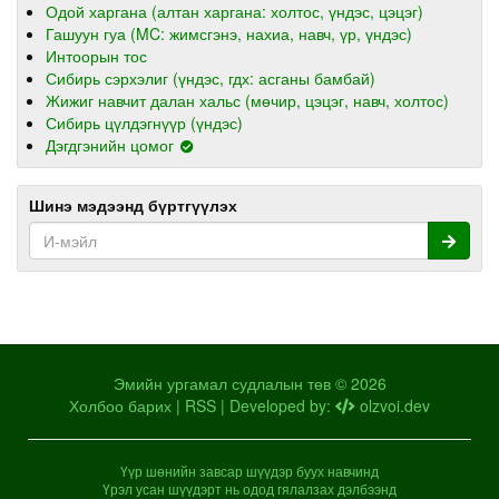
Одой харгана (алтан харгана: холтос, үндэс, цэцэг)
Гашуун гуа (MC: жимсгэнэ, нахиа, навч, үр, үндэс)
Интоорын тос
Сибирь сэрхэлиг (үндэс, гдх: асганы бамбай)
Жижиг навчит далан хальс (мөчир, цэцэг, навч, холтос)
Сибирь цүлдэгнүүр (үндэс)
Дэгдгэнийн цомог
Шинэ мэдээнд бүртгүүлэх
Эмийн ургамал судлалын төв © 2026
Холбоо барих
|
RSS
| Developed by:
olzvoi.dev
Үүр шөнийн завсар шүүдэр буух навчинд
Үрэл усан шүүдэрт нь одод гялалзах дэлбээнд