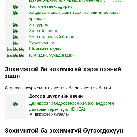
Толгой өвдөх, дүйрэх
Хавдарын шалтгаант тархины эдийн цочимог
үрэвсэл
Халуурах
Хоолой өвдөх
Хоолонд дургүй болох
Хүзүү хөших
Шингэнээ алдах
Юм идэх, уухад өвдөх
Зохимжтой ба зохимжгүй хэрэглээний
заалт
Дараах зовуурь эмгэгт хэрэглэх ба эс хэрэглэх болой.
Дотоод шүүрлийн өвчин
Дехидроэпиандростерон хэмээх андроген
дааврын төрөл зүйл (DHEA)
вирүсээс хамгаалах
Зохимжтой ба зохимжгүй бүтээгдэхүүн