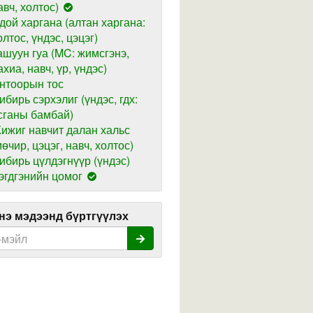
авч, холтос)
дой харгана (алтан харгана:
олтос, үндэс, цэцэг)
ашуун гуа (MC: жимсгэнэ,
ахиа, навч, үр, үндэс)
нтоорын тос
ибирь сэрхэлиг (үндэс, гдх:
сганы бамбай)
ижиг навчит далан хальс
мөчир, цэцэг, навч, холтос)
ибирь цүлдэгнүүр (үндэс)
эгдгэнийн цомог
э мэдээнд бүртгүүлэх