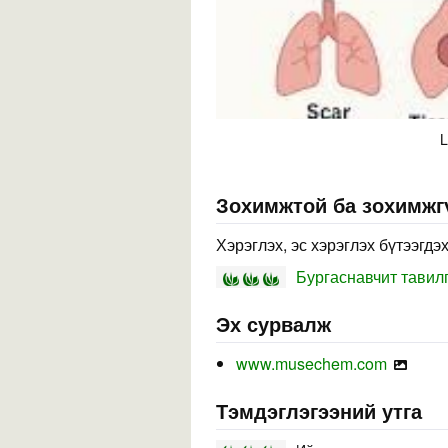
L
Зохимжтой ба зохимжг
Хэрэглэх, эс хэрэглэх бүтээгдэ
Бургаснавчит тавилга
Эх сурвалж
www.musechem.com
Тэмдэглэгээний утга