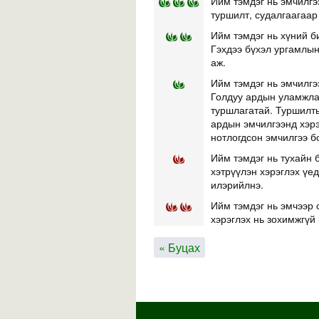
Ийм тэмдэг нь эмчилгэ
туршилт, судалгаагаар
Ийм тэмдэг нь хүний б
Гэхдээ бүхэл ургамлын 
аж.
Ийм тэмдэг нь эмчилгэ
Голдуу ардын уламжлал
туршлагатай. Туршилты
ардын эмчилгээнд хэр
нотлогдсон эмчилгээ б
Ийм тэмдэг нь тухайн б
хэтрүүлэн хэрэглэх үе
илэрийлнэ.
Ийм тэмдэг нь эмчээр 
хэрэглэх нь зохимжгүй 
« Буцах