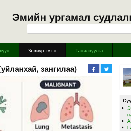
Эмийн ургамал судлал
эхүүн
Зовиур эмгэг
Танилцуулга
(уйланхай, зангилаа)
Сүү
Э
н
А
Г