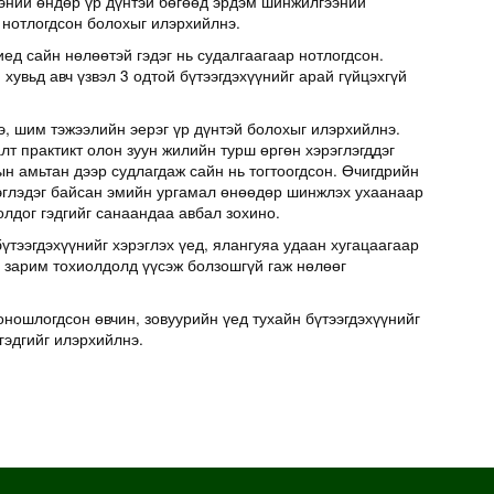
эний өндөр үр дүнтэй бөгөөд эрдэм шинжилгээний
 нотлогдсон болохыг илэрхийлнэ.
иед сайн нөлөөтэй гэдэг нь судалгаагаар нотлогдсон.
хувьд авч үзвэл 3 одтой бүтээгдэхүүнийг арай гүйцэхгүй
э, шим тэжээлийн эерэг үр дүнтэй болохыг илэрхийлнэ.
т практикт олон зуун жилийн турш өргөн хэрэглэгддэг
н амьтан дээр судлагдаж сайн нь тогтоогдсон. Өчигдрийн
эглэдэг байсан эмийн ургамал өнөөдөр шинжлэх ухаанаар
олдог гэдгийг санаандаа авбал зохино.
үтээгдэхүүнийг хэрэглэх үед, ялангуяа удаан хугацаагаар
д зарим тохиолдолд үүсэж болзошгүй гаж нөлөөг
оношлогдсон өвчин, зовуурийн үед тухайн бүтээгдэхүүнийг
гэдгийг илэрхийлнэ.