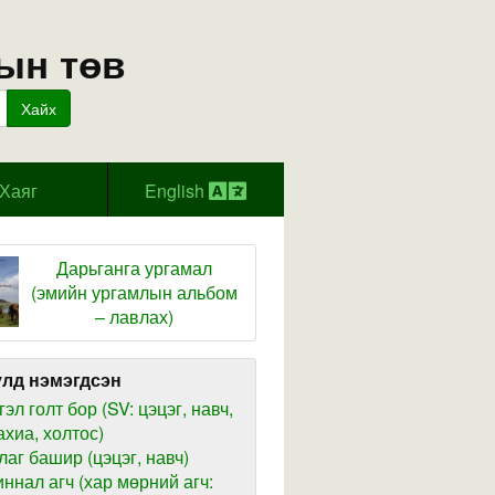
ын төв
Хайх
Хаяг
English
Дарьганга ургамал
(эмийн ургамлын альбом
– лавлах)
лд нэмэгдсэн
гэл голт бор (SV: цэцэг, навч,
ахиа, холтос)
лаг башир (цэцэг, навч)
иннал агч (хар мөрний агч: