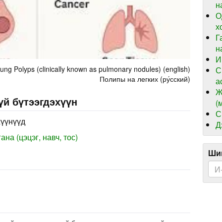
н
О
х
Г
н
И
ung Polyps (clinically known as pulmonary nodules) (english)
С
Полипы на легких (ру́сский)
а
Ж
үй бүтээгдэхүүн
(
С
хүүнүүд
Д
на (цэцэг, навч, тос)
Шин