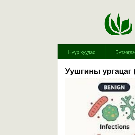
Hүүр хуудас
Бүтээгд
Уушгины ургацаг 