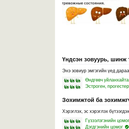
Үндсэн зовуурь, шинж
Энэ зовиур эмгэгийн үед дараа
Өндгөвч уйланхайт
Эстроген, прогесте
Зохимжтой ба зохимжг
Хэрэглэх, эс хэрэглэх бүтээгдэ
Гүзээлзгэнийн цомо
Дэгдгэнийн цомог