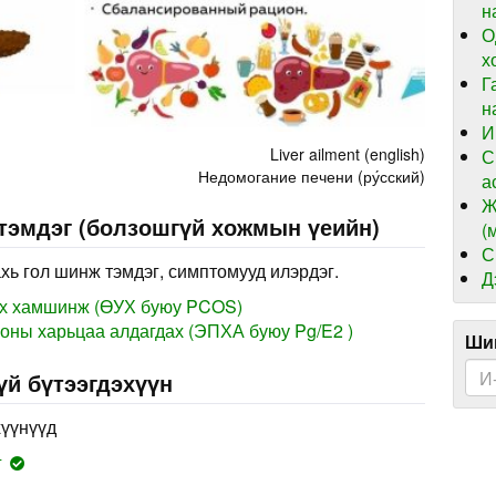
н
О
х
Г
н
И
Liver ailment (english)
С
Недомогание печени (ру́сский)
а
Ж
 тэмдэг (болзошгүй хожмын үеийн)
(
С
хь гол шинж тэмдэг, симптомууд илэрдэг.
Д
ах хамшинж (ӨУХ буюу PCOS)
роны харьцаа алдагдах (ЭПХА буюу Pg/E2 )
Шин
үй бүтээгдэхүүн
хүүнүүд
г