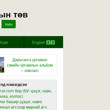
ын төв
Хайх
Хаяг
English
Дарьганга ургамал
(эмийн ургамлын альбом
– лавлах)
лд нэмэгдсэн
гэл голт бор (SV: цэцэг, навч,
ахиа, холтос)
лаг башир (цэцэг, навч)
иннал агч (хар мөрний агч: