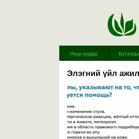
Hүүр хуудас
Бүтээгд
Элэгний үйл ажил