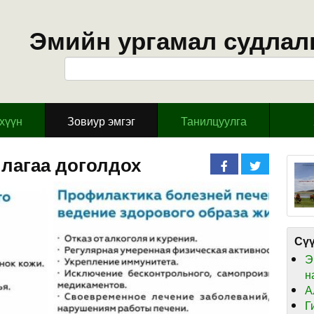
Эмийн ургамал судлал
эхүүн
Зовиур эмгэг
Танилцуулга
лагаа доголдох
Сүү
Э
н
А
Г