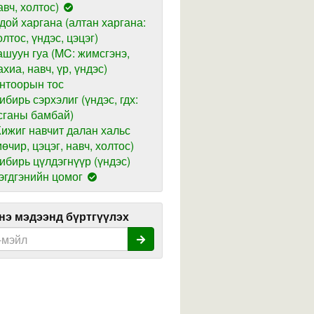
авч, холтос)
дой харгана (алтан харгана:
олтос, үндэс, цэцэг)
ашуун гуа (MC: жимсгэнэ,
ахиа, навч, үр, үндэс)
нтоорын тос
ибирь сэрхэлиг (үндэс, гдх:
сганы бамбай)
ижиг навчит далан хальс
мөчир, цэцэг, навч, холтос)
ибирь цүлдэгнүүр (үндэс)
эгдгэнийн цомог
э мэдээнд бүртгүүлэх