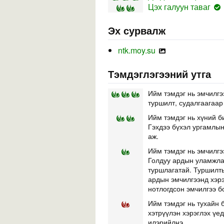
Цэх галуун таваг
Эх сурвалж
ntk.moy.su
Тэмдэглэгээний утга
Ийм тэмдэг нь эмчилгэ
туршилт, судалгаагаар
Ийм тэмдэг нь хүний б
Гэхдээ бүхэл ургамлын 
аж.
Ийм тэмдэг нь эмчилгэ
Голдуу ардын уламжлал
туршлагатай. Туршилты
ардын эмчилгээнд хэр
нотлогдсон эмчилгээ б
Ийм тэмдэг нь тухайн б
хэтрүүлэн хэрэглэх үе
илэрийлнэ.