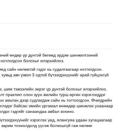
эний өндөр үр дүнтэй бөгөөд эрдэм шинжилгээний
 нотлогдсон болохыг илэрхийлнэ.
иед сайн нөлөөтэй гэдэг нь судалгаагаар нотлогдсон.
хувьд авч үзвэл 3 одтой бүтээгдэхүүнийг арай гүйцэхгүй
э, шим тэжээлийн эерэг үр дүнтэй болохыг илэрхийлнэ.
т практикт олон зуун жилийн турш өргөн хэрэглэгддэг
н амьтан дээр судлагдаж сайн нь тогтоогдсон. Өчигдрийн
эглэдэг байсан эмийн ургамал өнөөдөр шинжлэх ухаанаар
олдог гэдгийг санаандаа авбал зохино.
үтээгдэхүүнийг хэрэглэх үед, ялангуяа удаан хугацаагаар
д зарим тохиолдолд үүсэж болзошгүй гаж нөлөөг