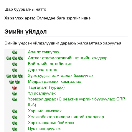
Шар буурцагны натто
Хэрэглэх арга:
Өглөөдөө бага зэргийг иднэ.
Эмийн үйлдэл
Эмийн үндсэн үйлдэлүүдийг дараахь жагсаалтаар харуулъя.
Агчилт тавиулах
Алтлаг стафилококкийн нянгийн халдвар
Байгалийн антибиотик
Дархлаа тэтгэх
Зүрх судсыг хамгаалах бэхжүүлэх
Мэдрэл дэмжих, хамгаалах
Таргалалт (тураах)
Үл исэлдүүлэх
Үрэвсэл дарах (С реактив уургийг бууруулах: CRP,
IL-6)
Харшил намжаах
Хеликобактер пилори нянгийн халдвар
Хорт хавдарыг боймлох
Цус шингэрүүлэх