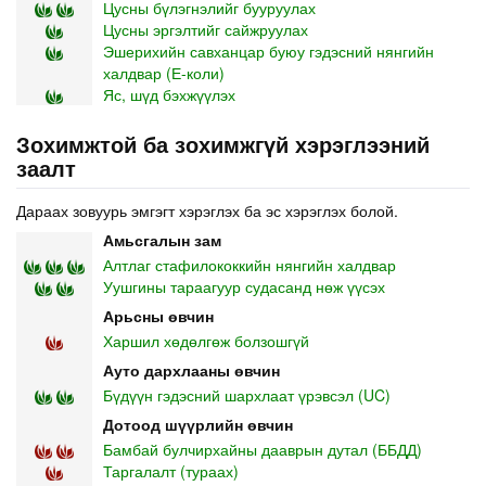
Цусны бүлэгнэлийг бууруулах
Цусны эргэлтийг сайжруулах
Эшерихийн савханцар буюу гэдэсний нянгийн
халдвар (Е-коли)
Яс, шүд бэхжүүлэх
Зохимжтой ба зохимжгүй хэрэглээний
заалт
Дараах зовуурь эмгэгт хэрэглэх ба эс хэрэглэх болой.
Амьсгалын зам
Алтлаг стафилококкийн нянгийн халдвар
Уушгины тараагуур судасанд нөж үүсэх
Арьсны өвчин
Харшил хөдөлгөж болзошгүй
Ауто дархлааны өвчин
Бүдүүн гэдэсний шархлаат үрэвсэл (UC)
Дотоод шүүрлийн өвчин
Бамбай булчирхайны дааврын дутал (ББДД)
Таргалалт (тураах)