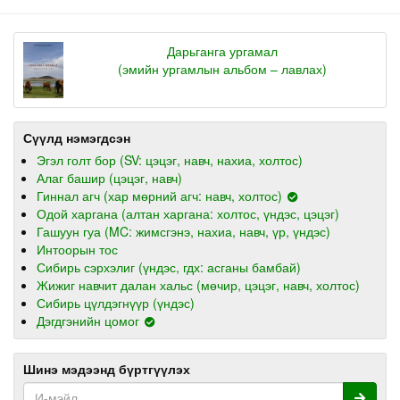
Дарьганга ургамал
(эмийн ургамлын альбом – лавлах)
Сүүлд нэмэгдсэн
Эгэл голт бор (SV: цэцэг, навч, нахиа, холтос)
Алаг башир (цэцэг, навч)
Гиннал агч (хар мөрний агч: навч, холтос)
Одой харгана (алтан харгана: холтос, үндэс, цэцэг)
Гашуун гуа (MC: жимсгэнэ, нахиа, навч, үр, үндэс)
Интоорын тос
Сибирь сэрхэлиг (үндэс, гдх: асганы бамбай)
Жижиг навчит далан хальс (мөчир, цэцэг, навч, холтос)
Сибирь цүлдэгнүүр (үндэс)
Дэгдгэнийн цомог
Шинэ мэдээнд бүртгүүлэх