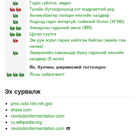
Гэдэс гүйлгэх, өвдөх
Тухайн бүтээгдэхүүнд хэт мэдрэмтгий үед
Хеликобактер пилори нянгийн халдвар
Ходоод гэдэс өнгөргүй, сиймхий болох (ХГӨБ)
Хямарсан гэдэсний эмгэг (IBS)
Цусан суулга
Эм ууж эсвэл тариа хийлгэж байгаа (эмийн гаж
нөлөө)
Эшерихийн савханцар буюу гэдэсний нянгийн
халдвар (Е-коли)
Яс, булчин, шөрмөсний тогтолцоо
Ясны сийрэгжилт
Эх сурвалж
pmc.ncbi.nlm.nih.gov
draxe.com
revolutionfermentation.com
ru.wikipedia.org
revolutionfermentation.com