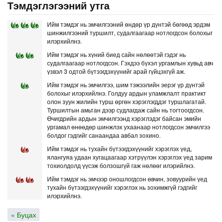
Тэмдэглэгээний утга
Ийм тэмдэг нь эмчилгээний өндөр үр дүнтэй бөгөөд эрдэм
шинжилгээний туршилт, судалгаагаар нотлогдсон болохыг
илэрхийлнэ.
Ийм тэмдэг нь хүний биед сайн нөлөөтэй гэдэг нь
судалгаагаар нотлогдсон. Гэхдээ бүхэл ургамлын хувьд авч
үзвэл 3 одтой бүтээгдэхүүнийг арай гүйцэхгүй аж.
Ийм тэмдэг нь эмчилгээ, шим тэжээлийн эерэг үр дүнтэй
болохыг илэрхийлнэ. Голдуу ардын уламжлалт практикт
олон зуун жилийн турш өргөн хэрэглэгддэг туршлагатай.
Туршилтын амьтан дээр судлагдаж сайн нь тогтоогдсон.
Өчигдрийн ардын эмчилгээнд хэрэглэдэг байсан эмийн
ургамал өнөөдөр шинжлэх ухаанаар нотлогдсон эмчилгээ
болдог гэдгийг санаандаа авбал зохино.
Ийм тэмдэг нь тухайн бүтээгдэхүүнийг хэрэглэх үед,
ялангуяа удаан хугацаагаар хэтрүүлэн хэрэглэх үед зарим
тохиолдолд үүсэж болзошгүй гаж нөлөөг илэрийлнэ.
Ийм тэмдэг нь эмчээр оношлогдсон өвчин, зовуурийн үед
тухайн бүтээгдэхүүнийг хэрэглэх нь зохимжгүй гэдгийг
илэрхийлнэ.
« Буцах