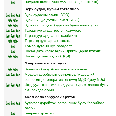
Чихрийн шижингийн хэв шинж-1, 2 (ЧШХШ)
Зүрх судас, цусны тогтолцоо
Зүрх судасны өвчин (ЗСӨ)
Зүрхний цус дутлын эмгэг (ИБС)
Зүрхний шигдээс (зүрхний булчингийн үхжил)
Тараагуур судас тостон хатуурах
Тараагуур судасны шохойжилт
Тархинд цус харвах, саажих
Төмөр дутлын цус багадалт
Цусан дахь холестерин, триглицерид ихдэлт
Цусны даралт ихдэх (ЦДИ)
Мэдрэлийн тогтолцоо
Зөнөглөх буюу Альцхаймерын өвчин
Мэдрэл доройтлын өвчлөлүүд (мэдрэлийн
сөнөрөлт дегенератив өвчнүүд МДӨ буюу NDs)
Цардуулт төст амилоид уураг хуримтлагдах буюу
амилоидоз өвчин
Хоол боловсруулах эрхтэн
Аутофаг доройтох, зогсонгших буюу “өөрийгөө
залгих”
Бөөрний үрэвсэл