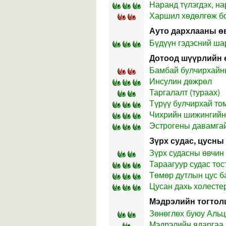
Наранд түлэгдэх, н
Харшил хөдөлгөж б
Ауто дархлааны ө
Бүдүүн гэдэсний ша
Дотоод шүүрлийн 
Бамбай булчирхайн
Инсулин дөжрөл
Таргалалт (тураах)
Түрүү булчирхай то
Чихрийн шижингийн
Эстрогены давамгай
Зүрх судас, цусны
Зүрх судасны өвчин
Тараагуур судас тос
Төмөр дутлын цус б
Цусан дахь холесте
Мэдрэлийн тогтол
Зөнөглөх буюу Аль
Мэдрэлийн ядаргаа