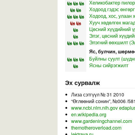
Хеликобактер пилор
Ходоод гэдэс өнгөрг
Ходоод, хос, улаан
Хууч хөдөлгөх мага
Цөсний хүүдийний ү
Элэг, цөсний хүүдий
Элэгний өөхшилт (Э
Яс, булчин, шөрмө
Буйлны суулт (шүдни
Ясны сийрэгжилт
Эх сурвалж
Лиза сэтгүүл № 31 2010
“Өглөөний сонин”, №006 /58
www.ncbi.nlm.nih.gov
edaplus
en.wikipedia.org
www.gardeningchannel.com
themotheroverload.com
lektrava.ru