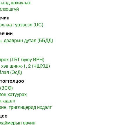
аранд цохиулах
олзошгүй
вчин
рхлаат үрэвсэл (UC)
өвчин
ы дааврын дутал (ББДД)
мрох (ТБТ буюу BPH)
 хэв шинж-1, 2 (ЧШХШ)
лал (ЭсД)
 тогтолцоо
 (ЗСӨ)
тон хатуурах
агадалт
рин, триглицерид ихдэлт
цоо
цхаймерын өвчин