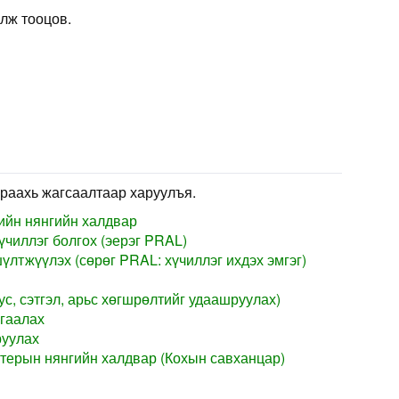
лж тооцов.
раахь жагсаалтаар харуулъя.
ийн нянгийн халдвар
үчиллэг болгох (эерэг PRAL)
лтжүүлэх (сөрөг PRAL: хүчиллэг ихдэх эмгэг)
ус, сэтгэл, арьс хөгшрөлтийг удаашруулах)
гаалах
руулах
терын нянгийн халдвар (Кохын савханцар)