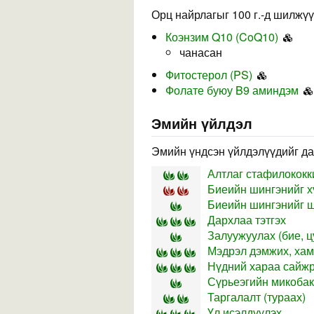
Орц найрлагыг 100 г.-д шилжүү
Коэнзим Q10 (CoQ10)
чанасан
Фитостерол (PS)
Фолате буюу B9 аминдэм
Эмийн үйлдэл
Эмийн үндсэн үйлдэлүүдийг да
Алтлаг стафилококк
Биеийн шингэнийг х
Биеийн шингэнийг шү
Дархлаа тэтгэх
Залуужуулах (бие, ц
Мэдрэл дэмжих, хам
Нүдний хараа сайж
Сүрьеэгийн микобак
Таргалалт (тураах)
Үл исэлдүүлэх