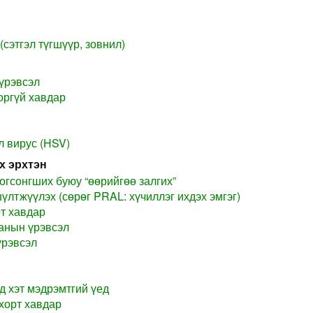
(сэтгэл түгшүүр, зовнил)
үрэвсэл
оргүй хавдар
л вирус (HSV)
х эрхтэн
огсонгших буюу “өөрийгөө залгих”
лтжүүлэх (сөрөг PRAL: хүчиллэг ихдэх эмгэг)
рт хавдар
анын үрэвсэл
үрэвсэл
д хэт мэдрэмтгий үед
хорт хавдар