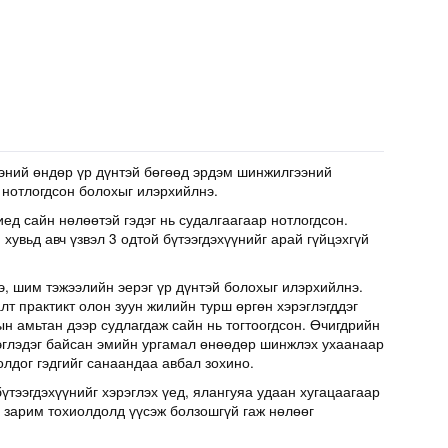
эний өндөр үр дүнтэй бөгөөд эрдэм шинжилгээний
 нотлогдсон болохыг илэрхийлнэ.
иед сайн нөлөөтэй гэдэг нь судалгаагаар нотлогдсон.
хувьд авч үзвэл 3 одтой бүтээгдэхүүнийг арай гүйцэхгүй
э, шим тэжээлийн эерэг үр дүнтэй болохыг илэрхийлнэ.
т практикт олон зуун жилийн турш өргөн хэрэглэгддэг
н амьтан дээр судлагдаж сайн нь тогтоогдсон. Өчигдрийн
эглэдэг байсан эмийн ургамал өнөөдөр шинжлэх ухаанаар
олдог гэдгийг санаандаа авбал зохино.
үтээгдэхүүнийг хэрэглэх үед, ялангуяа удаан хугацаагаар
д зарим тохиолдолд үүсэж болзошгүй гаж нөлөөг