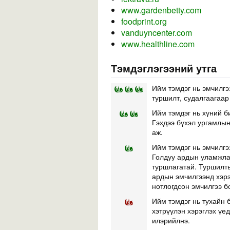
www.gardenbetty.com
foodprint.org
vanduyncenter.com
www.healthline.com
Тэмдэглэгээний утга
Ийм тэмдэг нь эмчилгэ
туршилт, судалгаагаар
Ийм тэмдэг нь хүний б
Гэхдээ бүхэл ургамлын 
аж.
Ийм тэмдэг нь эмчилгэ
Голдуу ардын уламжлал
туршлагатай. Туршилты
ардын эмчилгээнд хэр
нотлогдсон эмчилгээ б
Ийм тэмдэг нь тухайн б
хэтрүүлэн хэрэглэх үе
илэрийлнэ.