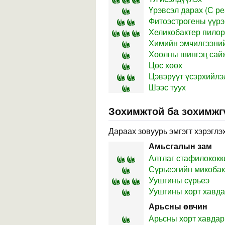
Үрэвсэл дарах (С реа
Фитоэстрогены үүрэг
Хеликобактер пилор
Химийн эмчилгээний
Хоолны шингэц сай
Цөс хөөх
Цэвэрүүт үсэрхийлэ
Шээс туух
Зохимжтой ба зохимжг
Дараах зовуурь эмгэгт хэрэглэх
Амьсгалын зам
Алтлаг стафилококк
Сүрьеэгийн микобак
Уушгины сүрьеэ
Уушгины хорт хавд
Арьсны өвчин
Арьсны хорт хавдар