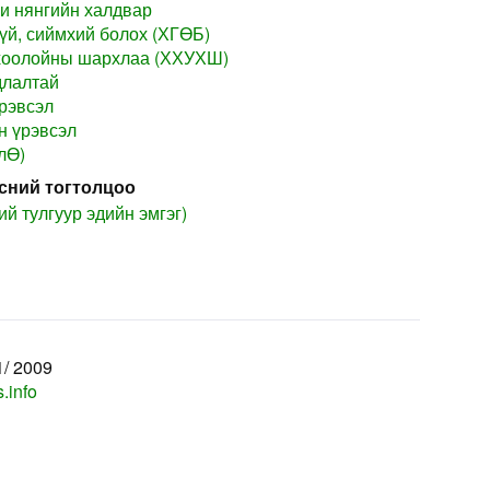
и нянгийн халдвар
үй, сиймхий болох (ХГӨБ)
 хоолойны шархлаа (ХХУХШ)
длалтай
рэвсэл
н үрэвсэл
лӨ)
сний тогтолцоо
й тулгуур эдийн эмгэг)
1/ 2009
.info