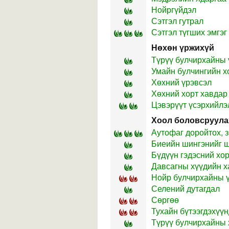
Нойргүйдэл
Сэтгэл гутрал
Сэтгэл түгших эмгэг 
Нөхөн үржихүй
Түрүү булчирхайны 
Умайн булчингийн х
Хөхний үрэвсэл
Хөхний хорт хавдар
Цэвэрүүт үсэрхийлэ
Хоол боловсруула
Аутофаг доройтох, з
Биеийн шингэнийг шү
Бүдүүн гэдэсний хо
Давсагны хүүдийн х
Нойр булчирхайны 
Селений дутагдал
Сөргөө
Тухайн бүтээгдэхүүн
Түрүү булчирхайны 