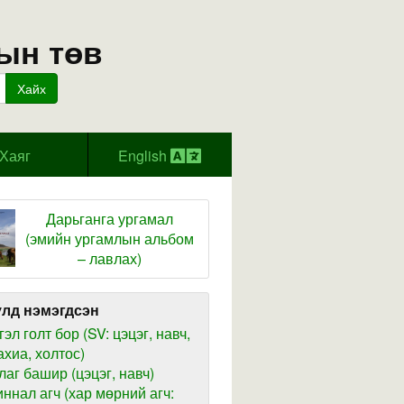
ын төв
Хайх
Хаяг
English
Дарьганга ургамал
(эмийн ургамлын альбом
– лавлах)
лд нэмэгдсэн
гэл голт бор (SV: цэцэг, навч,
ахиа, холтос)
лаг башир (цэцэг, навч)
иннал агч (хар мөрний агч: