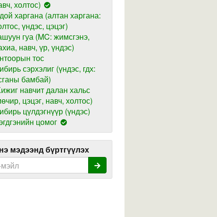
авч, холтос)
дой харгана (алтан харгана:
олтос, үндэс, цэцэг)
ашуун гуа (MC: жимсгэнэ,
ахиа, навч, үр, үндэс)
нтоорын тос
ибирь сэрхэлиг (үндэс, гдх:
сганы бамбай)
ижиг навчит далан хальс
мөчир, цэцэг, навч, холтос)
ибирь цүлдэгнүүр (үндэс)
эгдгэнийн цомог
э мэдээнд бүртгүүлэх