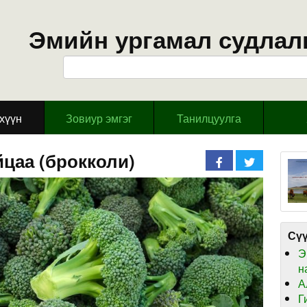
Эмийн ургамал судлал
эхүүн
Зовиур эмгэг
Танилцуулга
йцаа (брокколи)
Сүү
Э
н
А
Г