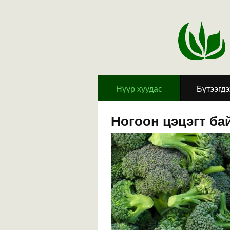
Hүүр хуудас
Бүтээгд
Ногоон цэцэгт ба