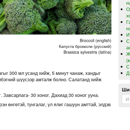
н
О
х
Г
н
И
Broccoli (english)
С
Капуста брокколи (ру́сский)
а
Brassica sylvestris (latīna)
Ж
(
С
Д
гыг 300 мл усанд хийж, 5 минут чанаж, хандыг
имбэгний шүүсээр амталж болно. Салатанд хийж
Шин
. Завсарлага- 30 хоног. Дахиад 30 хоног ууна.
рэн өнгөтэй, тунгалаг, үл ялиг гашуун амттай, элдэв