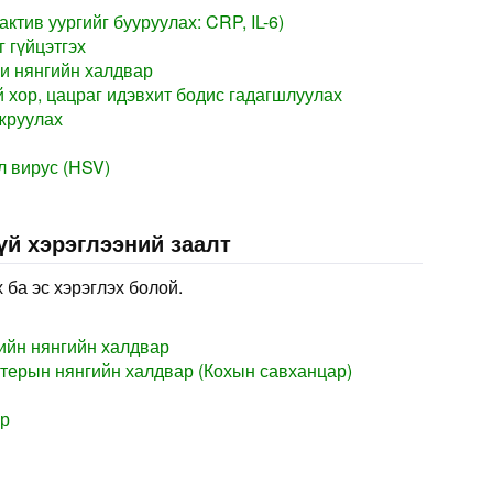
ктив уургийг бууруулах: CRP, IL-6)
 гүйцэтгэх
и нянгийн халдвар
 хор, цацраг идэвхит бодис гадагшлуулах
жруулах
л вирус (HSV)
үй хэрэглээний заалт
 ба эс хэрэглэх болой.
ийн нянгийн халдвар
терын нянгийн халдвар (Кохын савханцар)
ар