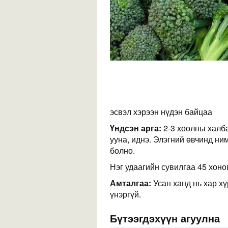
эсвэл хэрээн нүдэн байцаа
Үндсэн арга:
2-3 хоолны халба
ууна, иднэ. Элэгний өвчинд н
болно.
Нэг удаагийн сувилгаа 45 хоног
Амталгаа:
Усан ханд нь хар хү
үнэргүй.
Бүтээгдэхүүн агуулна