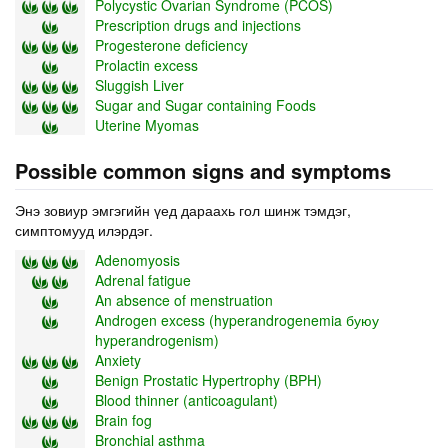
Polycystic Ovarian Syndrome (PCOS)
Prescription drugs and injections
Progesterone deficiency
Prolactin excess
Sluggish Liver
Sugar and Sugar containing Foods
Uterine Myomas
Possible common signs and symptoms
Энэ зовиур эмгэгийн үед дараахь гол шинж тэмдэг,
симптомууд илэрдэг.
Adenomyosis
Adrenal fatigue
An absence of menstruation
Androgen excess (hyperandrogenemia буюу
hyperandrogenism)
Anxiety
Benign Prostatic Hypertrophy (BPH)
Blood thinner (anticoagulant)
Brain fog
Bronchial asthma