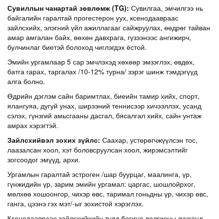
Сувиллын чанартай зөвлөмж
(TG)
:
Сувилгаа, эмчилгээ нь
байгалийн гаралтай прогестерон уух, ксенодаавраас
зайлсхийх, элэгний үйл ажиллагааг сайжруулах, өөдрөг тайван
амар амгалан байх, өөхөн давхрага, гүзээнээс ангижирч,
булчинлаг биетэй болоход чиглэгдэх ёстой.
Эмийн ургамлаар 5 сар эмчлэхэд хөхөөр эмзэглэх, өвдөх,
батга гарах, таргалах /10-12% турна/ зэрэг шинж тэмдэгүүд
алга болно.
Өдрийн дэглэм сайн баримтлах, биеийн тамир хийх, спорт,
ялангуяа, дугуй унах, ширээний теннисээр хичээллэх, усанд
сэлэх, гүнзгий амьсгааны дасгал, бясалгал хийх, сайн унтаж
амрах хэрэгтэй.
Зайлсхийвэл зохих зүйлс:
Саахар, устөрөгчжүүлсэн тос,
лаазалсан хоол, хэт боловсруулсан хоол, жирэмсэлтийг
зогсоодог эмүүд, архи.
Ургамлын гаралтай эстроген /шар буурцаг, маалинга, үр,
гүнжидийн үр, зарим эмийн ургамал: царгас, шошлойрхог,
мөлхөө хошоонгор, чихэр өвс, таримал гоньдны үр, чихэр өвс,
ганга, цээнэ гэх мэт/-ыг зохистой хэрэглэх.
Ксенодаавраас зайлсхийхийн тулд богино долгионы зууханд