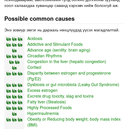
хоол халаахдаа хуванцар саванд хэрхэвч хийж болохгүй аж.
Possible common causes
Энэ зовиур эмгэг нь дараахь нөхцлүүдэд үүсэх магадлалтай.
Acidosis
Addictive and Stimulant Foods
Advance age (senility: brain aging)
Circadian Rhythms
Congestion in the liver (hepatic congestion)
Cortisol
Disparity between estrogen and progesterone
(Pg/E2)
Dysbiosis or gut microbiota (Leaky Gut Syndrome)
Excess estrogen
Excrete drug toxicity, slag and toxins
Fatty liver (Steatosis)
Highly Processed Foods
Hyperinsulinemia
Obesity or Reducing body weight, body mass index
(BMI)