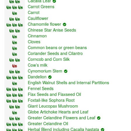
Cacalia Leaf
Carrot Greens
Carrot
Cauliflower
Chamomile flower
Chinese Star Anise Seeds
Cinnamon
Cloves
Common beans or green beans
Coriander Seeds and Cilantro
Corncob and Corn Silk
Cow’s milk
Cynomorium Stem
Dandelion
English Walnut Shells and Internal Partitions
Fennel Seeds
Flax Seeds and Flaxseed Oil
Foxtail-like Sophora Root
Giant Leucopax Mushroom
Globe Artichoke Hearts and Leaf
Greater Celandine Flowers and Leaf
Greater Celandine Oil
Herbal Blend including Cacalia hastata