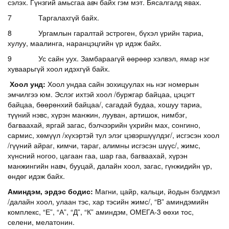
сэлэх. Гүнзгий амьсгаа авч байх гэм мэт. Бясалгалд явах.
7 Таргалахгүй байх.
8 Ургамлын гаралтай эстроген, бүхэл үрийн тариа,
хулуу, маалинга, наранцэцгийн үр идэж байх.
9 Ус сайн уух. Замбараагүй өөрөөр хэлвэл, ямар нэг
хуваарьгүй хоол идэхгүй байх.
Хоол унд:
Хоол ундаа сайн зохицуулах нь нэг номерын
эмчилгээ юм. Эслэг ихтэй хоол /буржгар байцаа, цэцэгт
байцаа, бөөрөнхий байцаа/, сагадай будаа, хошуу тариа,
түүний нэвс, хүрэн манжин, лууван, артишок, нимбэг,
багваахай, яргай загас, бэлчээрийн үхрийн мах, сонгино,
сармис, хөмүүл /хүхэртэй тул элэг цэвэршүүлдэг/, исгэсэн хоол
/гүүний айраг, кимчи, тараг, алимны исгэсэн шүүс/, жимс,
хүнсний ногоо, цагаан гаа, шар гаа, багваахай, хүрэн
манжингийн навч, бууцай, далайн хоол, загас, гүнжидийн үр,
өндөг идэж байх.
Аминдэм, эрдэс бодис:
Магни, цайр, кальци, йодын бэлдмэл
/далайн хоол, улаан тэс, хар тэсийн жимс/, “В” аминдэмийн
комплекс, “Е”, “А”, “Д”, “К” аминдэм, ОМЕГА-3 өөхи тос,
селени, мелатонин.