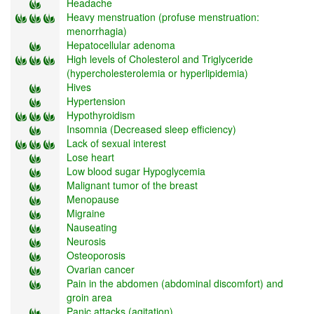
Headache
Heavy menstruation (profuse menstruation:
menorrhagia)
Hepatocellular adenoma
High levels of Cholesterol and Triglyceride
(hypercholesterolemia or hyperlipidemia)
Hives
Hypertension
Hypothyroidism
Insomnia (Decreased sleep efficiency)
Lack of sexual interest
Lose heart
Low blood sugar Hypoglycemia
Malignant tumor of the breast
Menopause
Migraine
Nauseating
Neurosis
Osteoporosis
Ovarian cancer
Pain in the abdomen (abdominal discomfort) and
groin area
Panic attacks (agitation)