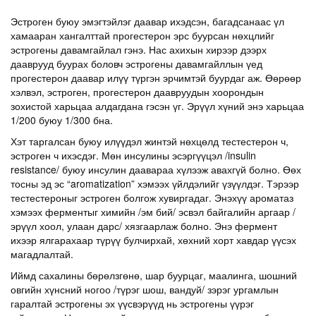
Эстроген буюу эмэгтэйлэг даавар ихэдсэн, багадсанаас үл
хамааран хангалттай прогестерон эрс буурсан нөхцлийг
эстрогены давамгайлал гэнэ. Нас ахихын хирээр дээрх
дааврууд буурах боловч эстрогены давамгайллын үед
прогестерон даавар илүү түргэн эрчимтэй буурдаг аж. Өөрөөр
хэлвэл, эстроген, прогестерон даавруудын хоорондын
зохистой харьцаа алдагдана гэсэн үг. Эрүүл хүний энэ харьцаа
1/200 буюу 1/300 бна.
Хэт таргалсан буюу илүүдэл жинтэй нөхцөлд тестестерон ч,
эстроген ч ихэсдэг. Мөн инсулины эсэргүүцэл /insulin
resistance/ буюу инсулин даавараа хүлээж авахгүй болно. Өөх
тосны эд эс “aromatization” хэмээх үйлдэлийг үзүүлдэг. Тэрээр
тестестероныг эстроген болгож хувиргадаг. Энэхүү ароматаз
хэмээх ферментыг химийн /эм бий/ эсвэл байгалийн аргаар /
эрүүл хоол, улаан дарс/ хязгаарлаж болно. Энэ фермент
ихээр ялгарахаар түрүү булчирхай, хөхний хорт хавдар үүсэх
магадлалтай.
Иймд сахалины бөрөлзгөнө, шар буурцаг, маалинга, шошний
овгийн хүнсний ногоо /түрэг шош, вандуй/ зэрэг ургамлын
гаралтай эстрогены эх үүсвэрүүд нь эстрогены үүрэг