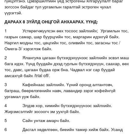
гүйцэтгэнэ. Цэвэршилтийн үед эстрогены ялгаруулалт бараг
зогссон байдаг тул ургамлын гаралтай эстроген чухал
үүрэгтэй.
ДАРААХ 8 ЗҮЙЛД ОНЦГОЙ АНХААРАХ. ҮҮНД:
1 Устөрөгчжүүлсэн өөх тосоос зайлхийх; Ургамлын тос,
газрын самар, шар буурцгийн тос, маргарин идэхгүй байх.
Наргил модны тос, цөцгийн тос, оливийн тос, загасны тос /
Омега-3/ хэрэглэж байх.
2 Ялангуяа цагаан бүтээгдэхүүнээс зайлхийх эсвэл маш
бага идэх. Үүнд буудайн дээд гурлын бүтээгдэхүүн, саахар, өөх
тос, давс, цагаан будаа орж бна. Чадвал нэг сар буудай
амсахгүй байх /trial off/.
3 Кафейнаас зайлхийх. Үүний оронд алтантовч,
батраш, бөөрөлзгөнийн навч, лавандир зэрэг кофейнгүй
ургамал ууж байх.
4 Элдэв хор, химийн бүтээгдэхүүнээс зайлхийх.
Жирэмсэлтийг зосоогч эм уухгүй байх.
5 Сайн унтаж амарч байх.
6 Дасгал хөдөлгөөн, биеийн тамир хийж байх. Усанд