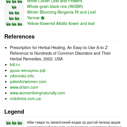
White Clover Leaf and Flowers
Whole-grain black rice (WGBR)
Winter Blooming Bergenia Rt and Leaf
Yarrow
Yellow-flowered Alfalfa flower and leaf
References
Prescription for Herbal Healing, An Easy-to-Use A-to-Z
Reference to Hundreds of Common Disorders and Their
Herbal Remedies, 2002, USA
kdl.ru
душа-женщины.рф
zdorovko.info
paleoforwomen.com
www.drlam.com
www.womenlivingnaturally.com
mdclinics.com.ua
Legend
Ийм тэмдэг нь эмчилгээний өндөр үр дүнтэй бөгөөд эрдэм
шинжилгээний туршилт, судалгаагаар нотлогдсон болохыг