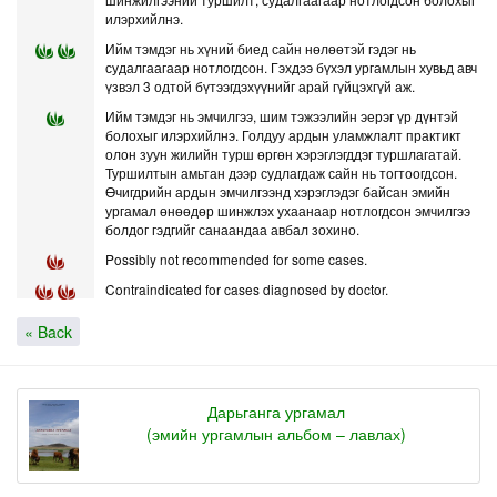
илэрхийлнэ.
Ийм тэмдэг нь хүний биед сайн нөлөөтэй гэдэг нь
судалгаагаар нотлогдсон. Гэхдээ бүхэл ургамлын хувьд авч
үзвэл 3 одтой бүтээгдэхүүнийг арай гүйцэхгүй аж.
Ийм тэмдэг нь эмчилгээ, шим тэжээлийн эерэг үр дүнтэй
болохыг илэрхийлнэ. Голдуу ардын уламжлалт практикт
олон зуун жилийн турш өргөн хэрэглэгддэг туршлагатай.
Туршилтын амьтан дээр судлагдаж сайн нь тогтоогдсон.
Өчигдрийн ардын эмчилгээнд хэрэглэдэг байсан эмийн
ургамал өнөөдөр шинжлэх ухаанаар нотлогдсон эмчилгээ
болдог гэдгийг санаандаа авбал зохино.
Possibly not recommended for some cases.
Contraindicated for cases diagnosed by doctor.
« Back
Дарьганга ургамал
(эмийн ургамлын альбом – лавлах)