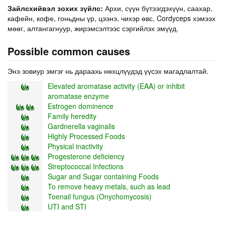
Зайлсхийвэл зохих зүйлс:
Архи, сүүн бүтээгдэхүүн, саахар,
кафейн, кофе, гоньдны үр, цээнэ, чихэр өвс, Cordyceps хэмээх
мөөг, алтангагнуур, жирэмсэлтээс сэргийлэх эмүүд.
Possible common causes
Энэ зовиур эмгэг нь дараахь нөхцлүүдэд үүсэх магадлалтай.
Elevated aromatase activity (EAA) or inhibit
aromatase enzyme
Estrogen dominence
Family heredity
Gardnerella vaginalis
Highly Processed Foods
Physical inactivity
Progesterone deficiency
Streptococcal Infections
Sugar and Sugar containing Foods
To remove heavy metals, such as lead
Toenail fungus (Onychomycosis)
UTI and STI