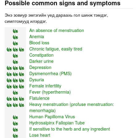
Possible common signs and symptoms
Энэ зовиур эмгэгийн үед дараахь гол шинж тэмдэг,
симптомууд илэрдэг.
An absence of menstruation
Anemia
Blood loss
Chronic fatigue, easily tired
Constipation
Darker urine
Depression
Dysmenorrhea (PMS)
Dysuria
Female infertility
Fever (hyperthermia)
Flatulence
Heavy menstruation (profuse menstruation:
menorrhagia)
Human Papilloma Virus
Hydrosalpinx Fallopian Tube
If sensitive to the herb and any ingredient
Lose heart