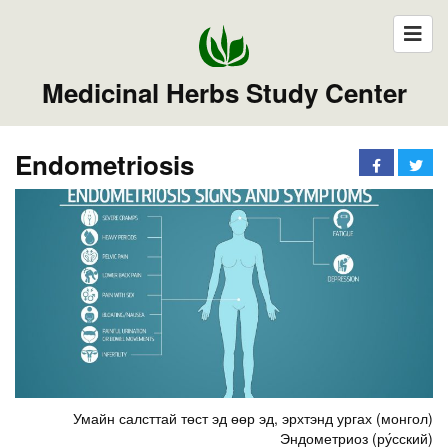
Medicinal Herbs Study Center
Endometriosis
Умайн салсттай төст эд өөр эд, эрхтэнд ургах (монгол)
Эндометриоз (ру́сский)