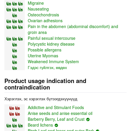
Migraine
Nauseating
Osteochondrosis
Ovarian adhesions
Pain in the abdomen (abdominal discomfort) and
groin area
Painful sexual intercourse
Polycystic kidney disease
Possible allergens
Uterine Myomas
Weakened Immune System
Гэдэс гүйлгэх, өвдөх
Product usage indication and
contraindication
Хэрэглэх, эс хэрэглэх бүтээгдэхүүнүүд
Addictive and Stimulant Foods
Anise seeds and anise essential oil
Barberry Berry, Leaf and Crust
Beard lichens
Birch Leaf and Inner and outer Bark