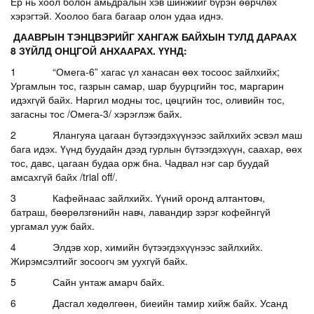
Ер нь хоол болон амьдралын хэв шинжийг бүрэн өөрчлөх
хэрэгтэй. Хоолоо бага багаар олон удаа иднэ.
ДААВРЫН ТЭНЦВЭРИЙГ ХАНГАЖ БАЙХЫН ТУЛД ДАРААХ
8 ЗҮЙЛД ОНЦГОЙ АНХААРАХ. ҮҮНД:
1 “Омега-6” хагас үл ханасан өөх тосоос зайлхийх;
Ургамлын тос, газрын самар, шар буурцгийн тос, маргарин
идэхгүй байх. Наргил модны тос, цөцгийн тос, оливийн тос,
загасны тос /Омега-3/ хэрэглэж байх.
2 Ялангуяа цагаан бүтээгдэхүүнээс зайлхийх эсвэл маш
бага идэх. Үүнд буудайн дээд гурлын бүтээгдэхүүн, саахар, өөх
тос, давс, цагаан будаа орж бна. Чадвал нэг сар буудай
амсахгүй байх /trial off/.
3 Кафейнаас зайлхийх. Үүний оронд алтантовч,
батраш, бөөрөлзгөнийн навч, лавандир зэрэг кофейнгүй
ургамал ууж байх.
4 Элдэв хор, химийн бүтээгдэхүүнээс зайлхийх.
Жирэмсэлтийг зосоогч эм уухгүй байх.
5 Сайн унтаж амарч байх.
6 Дасгал хөдөлгөөн, биеийн тамир хийж байх. Усанд