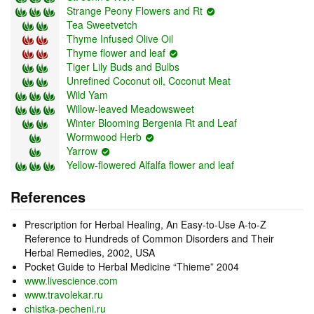
Strange Peony Flowers and Rt
Tea Sweetvetch
Thyme Infused Olive Oil
Thyme flower and leaf
Tiger Lily Buds and Bulbs
Unrefined Coconut oil, Coconut Meat
Wild Yam
Willow-leaved Meadowsweet
Winter Blooming Bergenia Rt and Leaf
Wormwood Herb
Yarrow
Yellow-flowered Alfalfa flower and leaf
References
Prescription for Herbal Healing, An Easy-to-Use A-to-Z
Reference to Hundreds of Common Disorders and Their
Herbal Remedies, 2002, USA
Pocket Guide to Herbal Medicine “Thieme” 2004
www.livescience.com
www.travolekar.ru
chistka-pecheni.ru