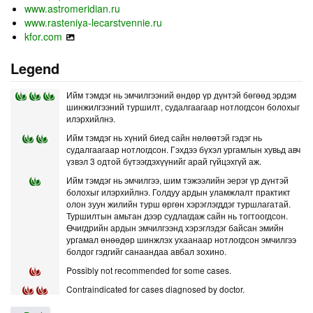
www.astromeridian.ru
www.rasteniya-lecarstvennie.ru
kfor.com
Legend
Ийм тэмдэг нь эмчилгээний өндөр үр дүнтэй бөгөөд эрдэм
шинжилгээний туршилт, судалгаагаар нотлогдсон болохыг
илэрхийлнэ.
Ийм тэмдэг нь хүний биед сайн нөлөөтэй гэдэг нь
судалгаагаар нотлогдсон. Гэхдээ бүхэл ургамлын хувьд авч
үзвэл 3 одтой бүтээгдэхүүнийг арай гүйцэхгүй аж.
Ийм тэмдэг нь эмчилгээ, шим тэжээлийн эерэг үр дүнтэй
болохыг илэрхийлнэ. Голдуу ардын уламжлалт практикт
олон зуун жилийн турш өргөн хэрэглэгддэг туршлагатай.
Туршилтын амьтан дээр судлагдаж сайн нь тогтоогдсон.
Өчигдрийн ардын эмчилгээнд хэрэглэдэг байсан эмийн
ургамал өнөөдөр шинжлэх ухаанаар нотлогдсон эмчилгээ
болдог гэдгийг санаандаа авбал зохино.
Possibly not recommended for some cases.
Contraindicated for cases diagnosed by doctor.