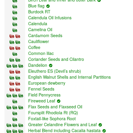
Blue flag
Burdock RT
Calendula Oil Infusions
Calendula
Camelina Oil
Cardаmom Seeds
Cauliflower
Coffee
Common lilac
Coriander Seeds and Cilantro
Dandelion
Eleuthero ES (Devil’s shrub)
English Walnut Shells and Internal Partitions
European dewberry
Fennel Seeds
Field Pennycress
Fireweed Leaf
Flax Seeds and Flaxseed Oil
Foursplit Rhodiola Rt (RQ)
Foxtail-like Sophora Root
Greater Celandine Flowers and Leaf
Herbal Blend including Cacalia hastata