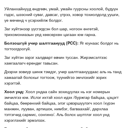
Уйланхайнууд өндгөвч, умай, умайн гуурсны хоолой, бүдүүн
гэдэс, шээсний суваг, давсаг, үтрээ, ховор тохиолдолд уушги,
үе мөчөнд ч үсэрхийлж болдог.
Заг хүйтэнээр үүсгэгдсэн бол шар, ногоон өнгөтэй,
трихомониазын үед хөөсөрхөн цагаан юм гарна.
Болзошгүй учир шалтгаанууд
(PCC)
:
Яг юунаас болдог нь
тогтоогдоогүй.
Заг хүйтэн зэрэг халдварт өвчин туссан. Жирэмсэлтээс
хамгаалагч ерөндөг тавьсан.
Дээрхи зовиур шинж тэмдэг, учир шалтгаануудаас аль нь танд
хамаатай болохыг тогтоож, түүнийгээ эмчлэхийг зорих
хэрэгтэй.
Хоол унд:
Хоол ундаа сайн зохицуулах нь нэг номерын
эмчилгээ юм. Ислэг ихтэй хоол идэх /буржгар байцаа, цэцэгт
байцаа, бөөрөнхий байцаа, элэг цэвэршүүлэгч хоол /хүрэн
манжин, лууван, артишок, нимбэг, багваахай/, дархлаа
тэтгэгчид сармис, сонгино/. Аль болох шүлтлэг хоол унд
хэрэглэхийг эрмэлзэх.