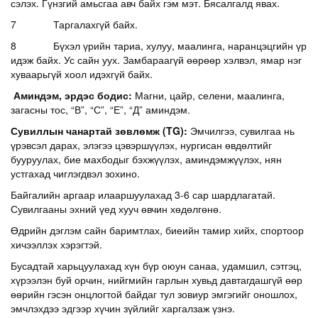
сэлэх. Гүнзгий амьсгаа авч байх гэм мэт. Бясалгалд явах.
7 Таргалахгүй байх.
8 Бүхэл үрийн тариа, хулуу, маалинга, наранцэцгийн үр
идэж байх. Ус сайн уух. Замбараагүй өөрөөр хэлвэл, ямар нэг
хуваарьгүй хоол идэхгүй байх.
Аминдэм, эрдэс бодис:
Магни, цайр, селени, маалинга,
загасны тос, “В”, “С”, “Е”, “Д” аминдэм.
Сувиллын чанартай зөвлөмж
(TG)
:
Эмчилгээ, сувилгаа нь
үрэвсэл дарах, элэгээ цэвэршүүлэх, нургисан өвдөлтийг
бууруулах, бие махбодыг бэхжүүлэх, аминдэмжүүлэх, нян
устгахад чиглэгдвэл зохино.
Байгалийн аргаар илааршуулахад 3-6 сар шардлагатай.
Сувилгааны эхний үед хууч өвчин хөдөлгөнө.
Өдрийн дэглэм сайн баримтлах, биеийн тамир хийх, спортоор
хичээллэх хэрэгтэй.
Бусадтай харьцуулахад хүн бүр оюун санаа, удамшил, сэтгэц,
хүрээлэн буй орчин, нийгмийн гарлын хувьд давтагдашгүй өөр
өөрийн гэсэн онцлогтой байдаг тул зовиур эмгэгийг оношлох,
эмчлэхдээ эдгээр хүчин зүйлийг харгалзаж үзнэ.