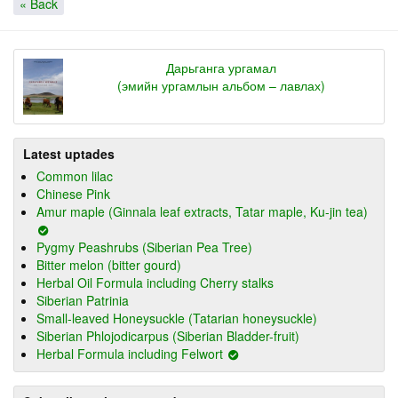
« Back
Дарьганга ургамал
(эмийн ургамлын альбом – лавлах)
Latest uptades
Common lilac
Chinese Pink
Amur maple (Ginnala leaf extracts, Tatar maple, Ku-jin tea)
Pygmy Peashrubs (Siberian Pea Tree)
Bitter melon (bitter gourd)
Herbal Oil Formula including Cherry stalks
Siberian Patrinia
Small-leaved Honeysuckle (Tatarian honeysuckle)
Siberian Phlojodicarpus (Siberian Bladder-fruit)
Herbal Formula including Felwort