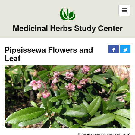
Medicinal Herbs Study Center
Pipsissewa Flowers and
Leaf
Шүхэрт өвөлжүүр (монгол)