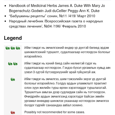
Handbook of Medicinal Herbs James A. Duke With Mary Jo
Bogenschutz-Godwin Judi duCellier Peggy-Ann K. Duke
“Бабушкины рецепты” сонин, №11 /419/ Март 2010
Народный лечебник /Всероссийская газета о народных
средствах лечения/, №04 /196/ Февраль 2010
Legend
Ийм тэмдэг нь эмчилгээний өндөр үр дүнтэй бөгөөд эрдэм
шинжилгээний туршилт, судалгаагаар нотлогдсон болохыг
илэрхийлнэ.
Ийм тэмдэг нь хүний биед сайн нөлөөтэй гэдэг нь
судалгаагаар нотлогдсон. Гэхдээ бүхэл ургамлын хувьд авч
үзвэл 3 одтой бүтээгдэхүүнийг арай гүйцэхгүй аж.
Ийм тэмдэг нь эмчилгээ, шим тэжээлийн эерэг үр дүнтэй
болохыг илэрхийлнэ. Голдуу ардын уламжлалт практикт
олон зуун жилийн турш өргөн хэрэглэгддэг туршлагатай.
Туршилтын амьтан дээр судлагдаж сайн нь тогтоогдсон.
Өчигдрийн ардын эмчилгээнд хэрэглэдэг байсан эмийн
ургамал өнөөдөр шинжлэх ухаанаар нотлогдсон эмчилгээ
болдог гэдгийг санаандаа авбал зохино.
Possibly not recommended for some cases.