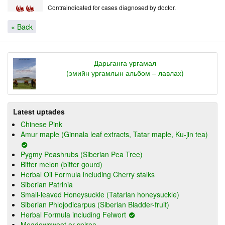
Contraindicated for cases diagnosed by doctor.
« Back
Дарьганга ургамал
(эмийн ургамлын альбом – лавлах)
Latest uptades
Chinese Pink
Amur maple (Ginnala leaf extracts, Tatar maple, Ku-jin tea)
Pygmy Peashrubs (Siberian Pea Tree)
Bitter melon (bitter gourd)
Herbal Oil Formula including Cherry stalks
Siberian Patrinia
Small-leaved Honeysuckle (Tatarian honeysuckle)
Siberian Phlojodicarpus (Siberian Bladder-fruit)
Herbal Formula including Felwort
Meadowsweet or spirea