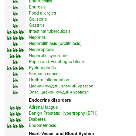
Enterocolitis
Enuresis
Food allergies
Gallstone
Gastritis
Intestinal tuberculosis
Nephritis
Nephrolithiasis (urolithiasis)
Nephroptosis
Nephrotic syndrome
Peptic and Esophagus Ulcers
Pyelonephritis
Stomach cancer
Urethra inflammation
Цөсний хүүдий, элэгний үрэвсэл
Элэг, цөсний хүүдийн үрэвсэл
Endocrine disorders
Adrenal fatigue
Benign Prostatic Hypertrophy (BPH)
Diabetes
Endometriosis
Heart-Vessel and Blood System