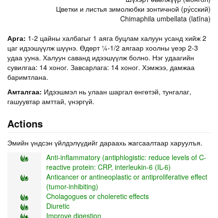
Цветки и листья зимолюбки зонтичной (ру́сский)
Chimaphila umbellata (latīna)
Арга:
1-2 цайны халбагыг 1 аяга буцлам халуун усанд хийж 2
цаг идээшүүлж шүүнэ. Өдөрт ¼-1/2 аягаар хоолны үеэр 2-3
удаа ууна. Халуун саванд идээшүүлж болно. Нэг удаагийн
сувилгаа: 14 хоног. Завсарлага: 14 хоног. Хэмжээ, дамжаа
баримтлана.
Амталгаа:
Идээшмэл нь улаан шаргал өнгөтэй, тунгалаг,
гашуувтар амттай, үнэргүй.
Actions
Эмийн үндсэн үйлдэлүүдийг дараахь жагсаалтаар харуулъя.
Anti-inflammatory (antiphlogistic: reduce levels of C-
reactive protein: CRP, interleukin-6 (IL-6)
Anticancer or antineoplastic or antiproliferative effect
(tumor-inhibiting)
Cholagogues or choleretic effects
Diuretic
Improve digestion