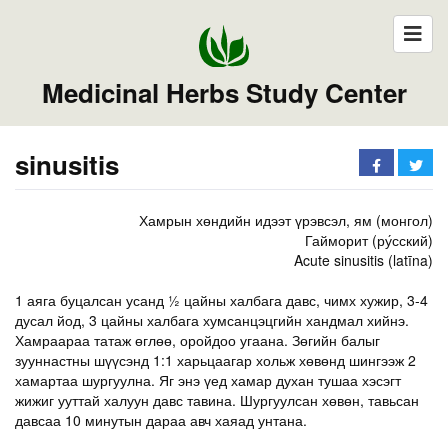
Medicinal Herbs Study Center
sinusitis
Хамрын хөндийн идээт үрэвсэл, ям (монгол)
Гайморит (ру́сский)
Acute sinusitis (latīna)
1 аяга буцалсан усанд ½ цайны халбага давс, чимх хужир, 3-4
дусал йод, 3 цайны халбага хумсанцэцгийн хандмал хийнэ.
Хамраараа татаж өглөө, оройдоо угаана. Зөгийн балыг
зууннастны шүүсэнд 1:1 харьцаагар хольж хөвөнд шингээж 2
хамартаа шургуулна. Яг энэ үед хамар духан тушаа хэсэгт
жижиг ууттай халуун давс тавина. Шургуулсан хөвөн, тавьсан
давсаа 10 минутын дараа авч хаяад унтана.