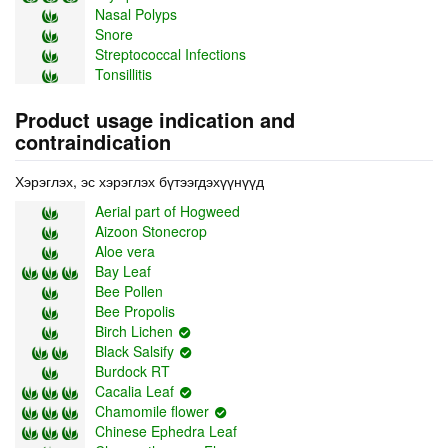
Nasal Polyps
Snore
Streptococcal Infections
Tonsillitis
Product usage indication and
contraindication
Хэрэглэх, эс хэрэглэх бүтээгдэхүүнүүд
Aerial part of Hogweed
Aizoon Stonecrop
Aloe vera
Bay Leaf
Bee Pollen
Bee Propolis
Birch Lichen
Black Salsify
Burdock RT
Cacalia Leaf
Chamomile flower
Chinese Ephedra Leaf