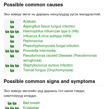
Possible common causes
Энэ зовиур эмгэг нь дараахь нөхцлүүдэд үүсэх магадлалтай.
Acidosis
Aspergillus flavus fungus infection
Haemophilus influenzae type b (Hib)
Influenza A virus subtype H3N2
Peptococcus
Phaeohyphomycosis fungal infection
Prevotella intermedia
Pseudomonas caused Diseases (Pseudomonas
aeruginosa)
Staphylococcus aureus Infection
Toenail fungus (Onychomycosis)
Possible common signs and symptoms
Энэ зовиур эмгэгийн үед дараахь гол шинж тэмдэг,
симптомууд илэрдэг.
Bad breath
Erysipelas