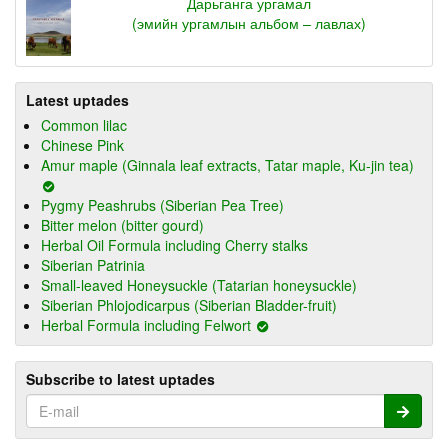
Дарьганга ургамал
(эмийн ургамлын альбом – лавлах)
Latest uptades
Common lilac
Chinese Pink
Amur maple (Ginnala leaf extracts, Tatar maple, Ku-jin tea)
Pygmy Peashrubs (Siberian Pea Tree)
Bitter melon (bitter gourd)
Herbal Oil Formula including Cherry stalks
Siberian Patrinia
Small-leaved Honeysuckle (Tatarian honeysuckle)
Siberian Phlojodicarpus (Siberian Bladder-fruit)
Herbal Formula including Felwort
Subscribe to latest uptades