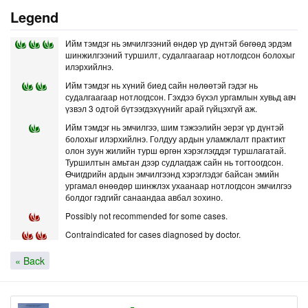
Legend
Ийм тэмдэг нь эмчилгээний өндөр үр дүнтэй бөгөөд эрдэм
шинжилгээний туршилт, судалгаагаар нотлогдсон болохыг
илэрхийлнэ.
Ийм тэмдэг нь хүний биед сайн нөлөөтэй гэдэг нь
судалгаагаар нотлогдсон. Гэхдээ бүхэл ургамлын хувьд авч
үзвэл 3 одтой бүтээгдэхүүнийг арай гүйцэхгүй аж.
Ийм тэмдэг нь эмчилгээ, шим тэжээлийн эерэг үр дүнтэй
болохыг илэрхийлнэ. Голдуу ардын уламжлалт практикт
олон зуун жилийн турш өргөн хэрэглэгддэг туршлагатай.
Туршилтын амьтан дээр судлагдаж сайн нь тогтоогдсон.
Өчигдрийн ардын эмчилгээнд хэрэглэдэг байсан эмийн
ургамал өнөөдөр шинжлэх ухаанаар нотлогдсон эмчилгээ
болдог гэдгийг санаандаа авбал зохино.
Possibly not recommended for some cases.
Contraindicated for cases diagnosed by doctor.
« Back