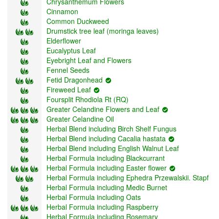
Chrysanthemum Flowers
Cinnamon
Common Duckweed
Drumstick tree leaf (moringa leaves)
Elderflower
Eucalyptus Leaf
Eyebright Leaf and Flowers
Fennel Seeds
Fetid Dragonhead
Fireweed Leaf
Foursplit Rhodiola Rt (RQ)
Greater Celandine Flowers and Leaf
Greater Celandine Oil
Herbal Blend including Birch Shelf Fungus
Herbal Blend including Cacalia hastata
Herbal Blend including English Walnut Leaf
Herbal Formula including Blackcurrant
Herbal Formula including Easter flower
Herbal Formula including Ephedra Przewalskii. Stapf
Herbal Formula including Medic Burnet
Herbal Formula including Oats
Herbal Formula including Raspberry
Herbal Formula including Rosemary